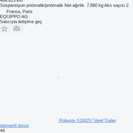
468.819 km
Süspansiyon
pnömatik/pnömatik
Net ağırlık
7.860 kg
Aks sayısı
2
Fransa, Paris
EQUIPPO AG
Satıcıyla iletişime geç
Robuste S3302V Steel Trailer
damperli dorse
44