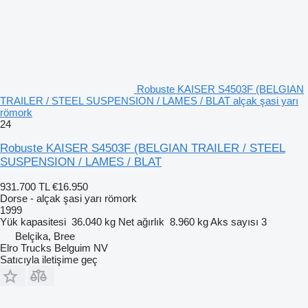
Robuste KAISER S4503F (BELGIAN
TRAILER / STEEL SUSPENSION / LAMES / BLAT alçak şasi yarı
römork
24
Robuste KAISER S4503F (BELGIAN TRAILER / STEEL
SUSPENSION / LAMES / BLAT
931.700 TL
€16.950
Dorse - alçak şasi yarı römork
1999
Yük kapasitesi
36.040 kg
Net ağırlık
8.960 kg
Aks sayısı
3
Belçika, Bree
Elro Trucks Belguim NV
Satıcıyla iletişime geç