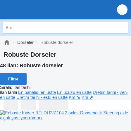
Dorseler
Robuste dorseler
Robuste Dorseler
48 ilan:
Robuste dorseler
Filtre
Sırala
:
İlan tarihi
İlan tarihi
En pahalısı en üstte
En ucuzu en üstte
Üretim tarihi - yeni
en üstte
Üretim tarihi - eski en üstte
Km ⬊
Km ⬈