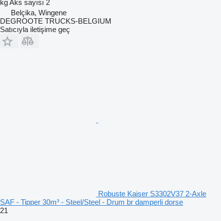
kg
Aks sayısı
2
Belçika, Wingene
DEGROOTE TRUCKS-BELGIUM
Satıcıyla iletişime geç
Robuste Kaiser S3302V37 2-Axle
SAF - Tipper 30m³ - Steel/Steel - Drum br damperli dorse
21