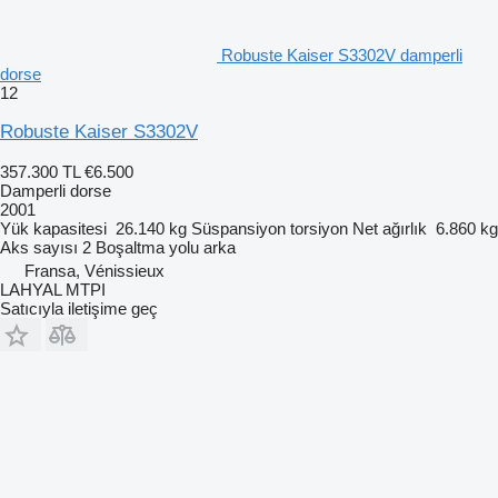
Robuste Kaiser S3302V damperli
dorse
12
Robuste Kaiser S3302V
357.300 TL
€6.500
Damperli dorse
2001
Yük kapasitesi
26.140 kg
Süspansiyon
torsiyon
Net ağırlık
6.860 kg
Aks sayısı
2
Boşaltma yolu
arka
Fransa, Vénissieux
LAHYAL MTPI
Satıcıyla iletişime geç