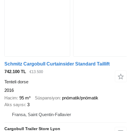
Schmitz Cargobull Curtainsider Standard Taillift
742.100 TL
€13.500
Tenteli dorse
2016
Hacim
95 m³
Süspansiyon
pnömatik/pnömatik
Aks sayısı
3
Fransa, Saint Quentin-Fallavier
Cargobull Trailer Store Lyon