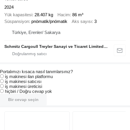
2024
Yük kapasitesi
28.407 kg
Hacim
86 m³
Süspansiyon
pnömatik/pnömatik
Aks sayısı
3
Türkiye, Erenler/ Sakarya
Schmitz Cargoull Treyler Sanayi ve Ticaret Limited Sirketi
Portalımızı kısaca nasıl tanımlarsınız?
i̇ş makinesi ilan platformu
i̇ş makinesi satıcısı
i̇ş makinesi üreticisi
hiçbiri / Doğru cevap yok
Bir cevap seçin