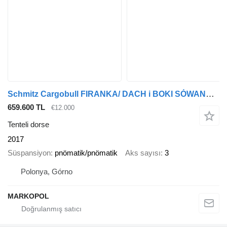
Schmitz Cargobull FIRANKA/ DACH i BOKI SÓWANE/RAMA OCYNK/ KOSZ NA PALETY
659.600 TL
€12.000
Tenteli dorse
2017
Süspansiyon
pnömatik/pnömatik
Aks sayısı
3
Polonya, Górno
MARKOPOL