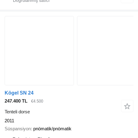
Kögel SN 24
247.400 TL
€4.500
Tenteli dorse
2011
Süspansiyon
pnömatik/pnömatik