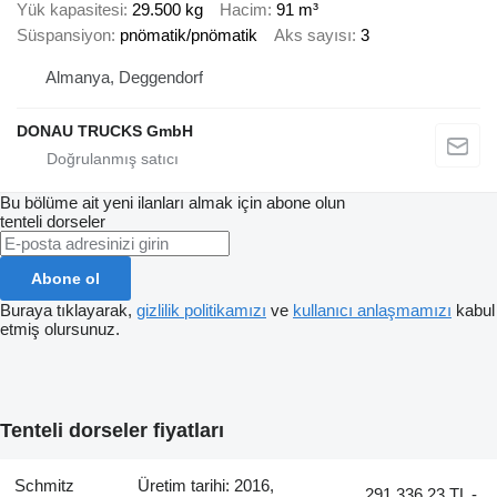
Yük kapasitesi
29.500 kg
Hacim
91 m³
Süspansiyon
pnömatik/pnömatik
Aks sayısı
3
Almanya, Deggendorf
DONAU TRUCKS GmbH
Bu bölüme ait yeni ilanları almak için abone olun
tenteli dorseler
Abone ol
Buraya tıklayarak,
gizlilik politikamızı
ve
kullanıcı anlaşmamızı
kabul
etmiş olursunuz.
Tenteli dorseler fiyatları
Schmitz
Üretim tarihi: 2016,
291.336,23 TL -