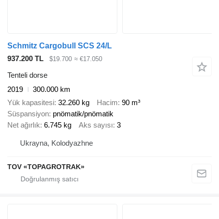
Schmitz Cargobull SCS 24/L
937.200 TL
$19.700
≈ €17.050
Tenteli dorse
2019
300.000 km
Yük kapasitesi
32.260 kg
Hacim
90 m³
Süspansiyon
pnömatik/pnömatik
Net ağırlık
6.745 kg
Aks sayısı
3
Ukrayna, Kolodyazhne
TOV «TOPAGROTRAK»