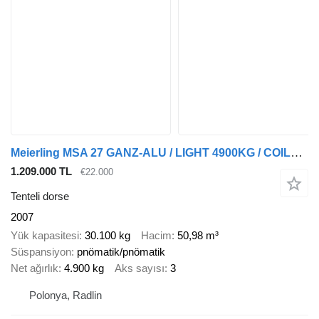
Meierling MSA 27 GANZ-ALU / LIGHT 4900KG / COILMULDE 7.5M
1.209.000 TL
€22.000
Tenteli dorse
2007
Yük kapasitesi
30.100 kg
Hacim
50,98 m³
Süspansiyon
pnömatik/pnömatik
Net ağırlık
4.900 kg
Aks sayısı
3
Polonya, Radlin