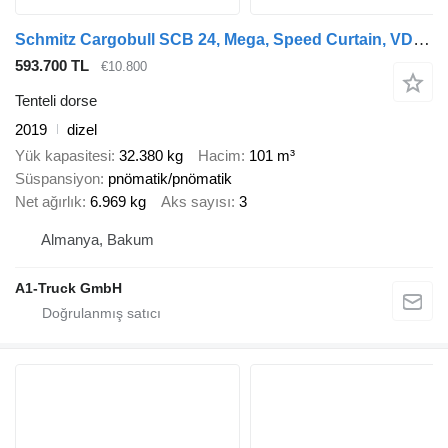
Schmitz Cargobull SCB 24, Mega, Speed Curtain, VDI 2700, neue Plane
593.700 TL
€10.800
Tenteli dorse
2019
dizel
Yük kapasitesi
32.380 kg
Hacim
101 m³
Süspansiyon
pnömatik/pnömatik
Net ağırlık
6.969 kg
Aks sayısı
3
Almanya, Bakum
A1-Truck GmbH