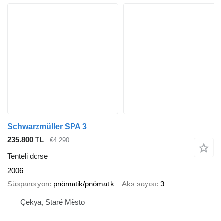
Schwarzmüller SPA 3
235.800 TL
€4.290
Tenteli dorse
2006
Süspansiyon
pnömatik/pnömatik
Aks sayısı
3
Çekya, Staré Město