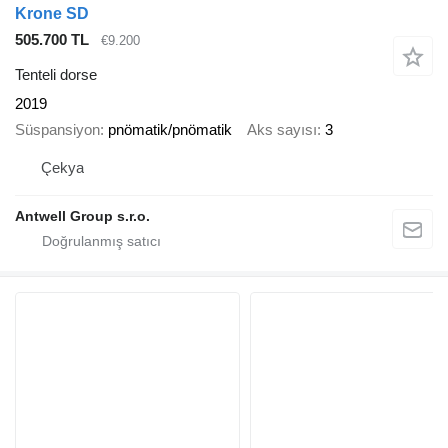
Krone SD
505.700 TL
€9.200
Tenteli dorse
2019
Süspansiyon
pnömatik/pnömatik
Aks sayısı
3
Çekya
Antwell Group s.r.o.