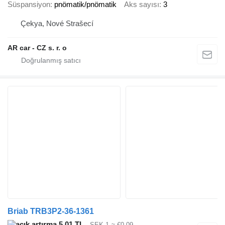
Süspansiyon
pnömatik/pnömatik
Aks sayısı
3
Çekya, Nové Strašecí
AR car - CZ s. r. o
Briab TRB3P2-36-1361
5,01 TL
SEK 1
≈ €0,09