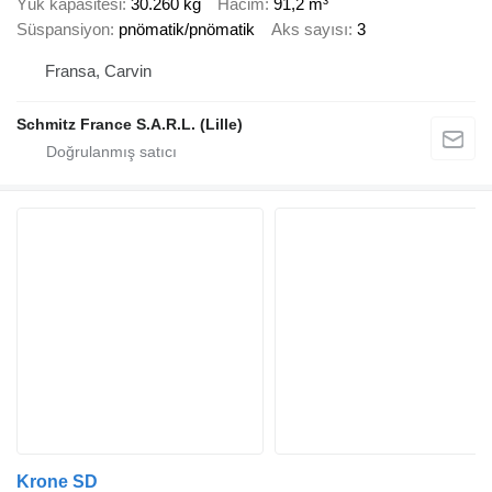
Yük kapasitesi
30.260 kg
Hacim
91,2 m³
Süspansiyon
pnömatik/pnömatik
Aks sayısı
3
Fransa, Carvin
Schmitz France S.A.R.L. (Lille)
Krone SD