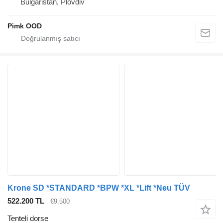
Bulgaristan, Plovdiv
Pimk OOD
Krone SD *STANDARD *BPW *XL *Lift *Neu TÜV
522.200 TL
€9.500
Tenteli dorse