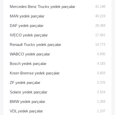
Mercedes-Benz Trucks yedek parçalar
41,148
MAN yedek parçalar
40,219
DAF yedek parçalar
28,369
IVECO yedek parçalar
17,491
Renault Trucks yedek parçalar
14,773
WABCO yedek parçalar
4,930
Bosch yedek parçalar
4,183
Knorr-Bremse yedek parçalar
3,603
ZF yedek parçalar
3,376
Solaris yedek parçalar
2,524
BMW yedek parçalar
1,359
VDL yedek parçalar
1,237