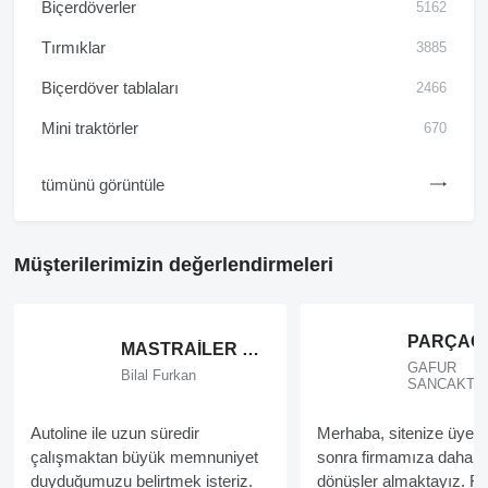
Biçerdöverler
5162
Tırmıklar
3885
Biçerdöver tablaları
2466
Mini traktörler
670
tümünü görüntüle
Müşterilerimizin değerlendirmeleri
MASTRAİLER TANKER
GAFUR
Bilal Furkan
SANCAKTU
Autoline ile uzun süredir
Merhaba, sitenize üye o
çalışmaktan büyük memnuniyet
sonra firmamıza daha f
duyduğumuzu belirtmek isteriz.
dönüşler almaktayız. Fa