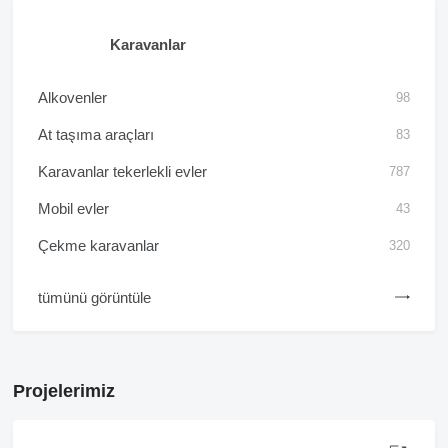
Karavanlar
Alkovenler
98
At taşıma araçları
83
Karavanlar tekerlekli evler
787
Mobil evler
43
Çekme karavanlar
320
tümünü görüntüle
Projelerimiz