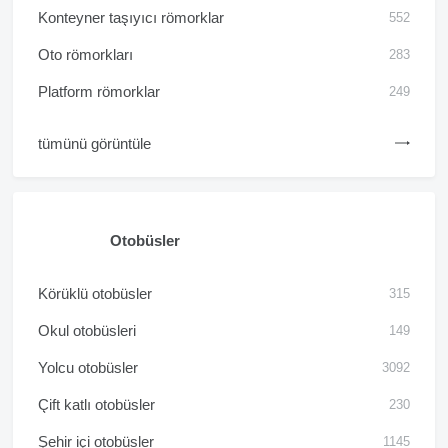
Konteyner taşıyıcı römorklar
552
Oto römorkları
283
Platform römorklar
249
tümünü görüntüle
Otobüsler
Körüklü otobüsler
315
Okul otobüsleri
149
Yolcu otobüsler
3092
Çift katlı otobüsler
230
Şehir içi otobüsler
1145