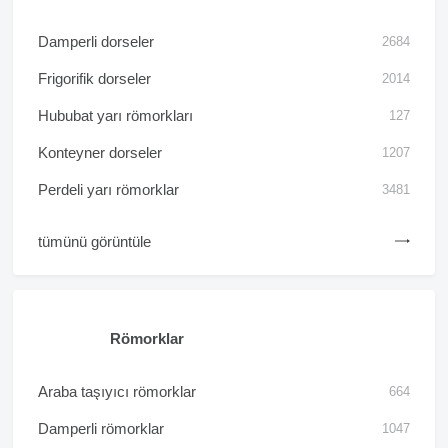
Damperli dorseler
2684
Frigorifik dorseler
2014
Hububat yarı römorkları
127
Konteyner dorseler
1207
Perdeli yarı römorklar
3481
tümünü görüntüle
Römorklar
Araba taşıyıcı römorklar
664
Damperli römorklar
1047