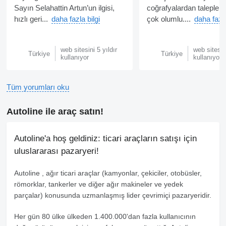
Sayın Selahattin Artun’un ilgisi,
coğrafyalardan talepler
hızlı geri...
daha fazla bilgi
çok olumlu....
daha fazla
web sitesini 5 yıldır
web sitesini
Türkiye
Türkiye
kullanıyor
kullanıyor
Tüm yorumları oku
Autoline ile araç satın!
Autoline'a hoş geldiniz: ticari araçların satışı için
uluslararası pazaryeri!
Autoline
, ağır ticari araçlar (kamyonlar, çekiciler, otobüsler,
römorklar, tankerler ve diğer ağır makineler ve yedek
parçalar) konusunda uzmanlaşmış lider çevrimiçi pazaryeridir.
Her gün 80 ülke ülkeden 1.400.000'dan fazla kullanıcının