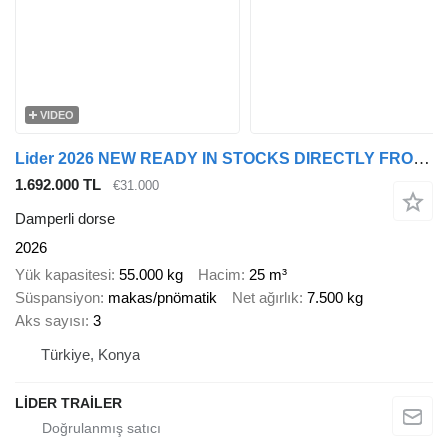
VIDEO
Lider 2026 NEW READY IN STOCKS DIRECTLY FROM MANUFACTURER COMPANY AVA
1.692.000 TL
€31.000
Damperli dorse
2026
Yük kapasitesi
55.000 kg
Hacim
25 m³
Süspansiyon
makas/pnömatik
Net ağırlık
7.500 kg
Aks sayısı
3
Türkiye, Konya
LİDER TRAİLER