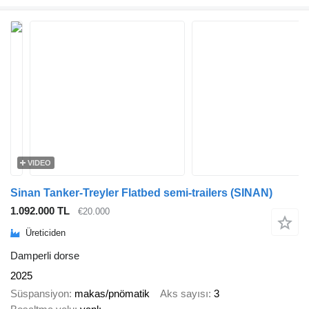
VIDEO
Sinan Tanker-Treyler Flatbed semi-trailers (SINAN)
1.092.000 TL
€20.000
Üreticiden
Damperli dorse
2025
Süspansiyon
makas/pnömatik
Aks sayısı
3