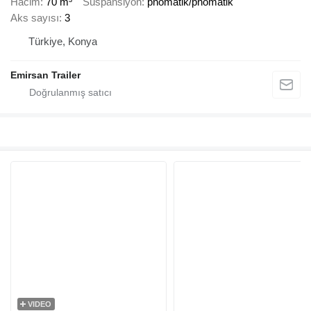
Hacim
70 m³
Süspansiyon
pnömatik/pnömatik
Aks sayısı
3
Türkiye, Konya
Emirsan Trailer
VIDEO