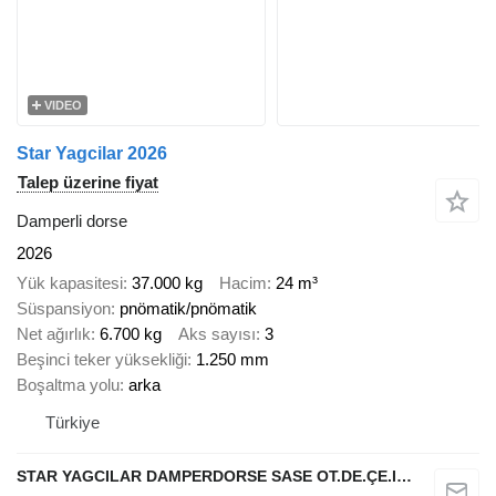
VIDEO
Star Yagcilar 2026
Talep üzerine fiyat
Damperli dorse
2026
Yük kapasitesi
37.000 kg
Hacim
24 m³
Süspansiyon
pnömatik/pnömatik
Net ağırlık
6.700 kg
Aks sayısı
3
Beşinci teker yüksekliği
1.250 mm
Boşaltma yolu
arka
Türkiye
STAR YAGCILAR DAMPERDORSE SASE OT.DE.ÇE.IN.NA.SA.VE TIC.LTD.ŞTİ