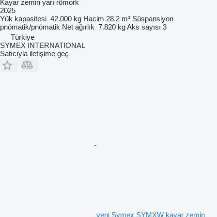
Kayar zemin yarı römork
2025
Yük kapasitesi
42.000 kg
Hacim
28,2 m³
Süspansiyon
pnömatik/pnömatik
Net ağırlık
7.820 kg
Aks sayısı
3
Türkiye
SYMEX INTERNATIONAL
Satıcıyla iletişime geç
yeni Symex SYMXW kayar zemin