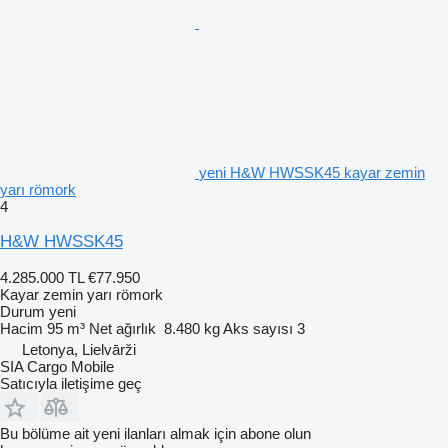
yeni H&W HWSSK45 kayar zemin
yarı römork
4
H&W HWSSK45
4.285.000 TL
€77.950
Kayar zemin yarı römork
Durum
yeni
Hacim
95 m³
Net ağırlık
8.480 kg
Aks sayısı
3
Letonya, Lielvārži
SIA Cargo Mobile
Satıcıyla iletişime geç
Bu bölüme ait yeni ilanları almak için abone olun