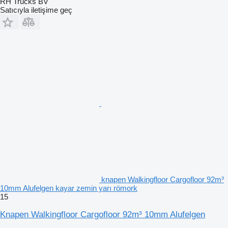
RH Trucks BV
Satıcıyla iletişime geç
knapen Walkingfloor Cargofloor 92m³
10mm Alufelgen kayar zemin yarı römork
15
Knapen Walkingfloor Cargofloor 92m³ 10mm Alufelgen