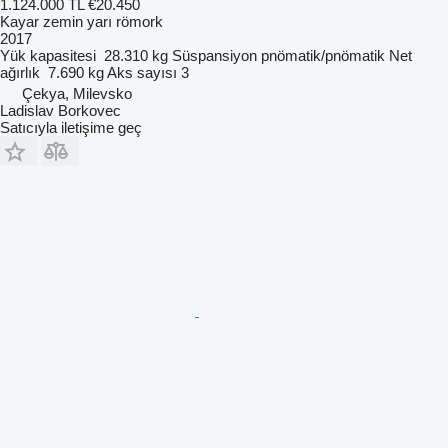
1.124.000 TL
€20.450
Kayar zemin yarı römork
2017
Yük kapasitesi
28.310 kg
Süspansiyon
pnömatik/pnömatik
Net
ağırlık
7.690 kg
Aks sayısı
3
Çekya, Milevsko
Ladislav Borkovec
Satıcıyla iletişime geç