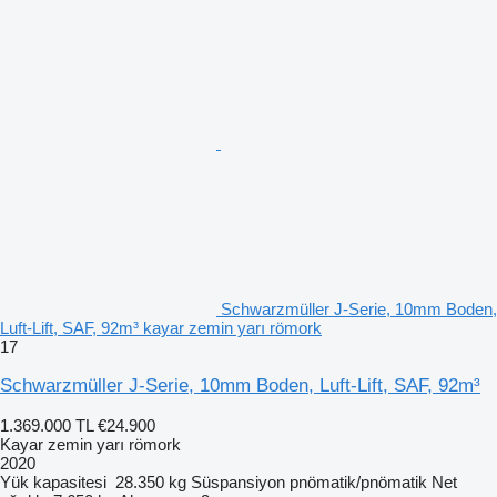
Schwarzmüller J-Serie, 10mm Boden,
Luft-Lift, SAF, 92m³ kayar zemin yarı römork
17
Schwarzmüller J-Serie, 10mm Boden, Luft-Lift, SAF, 92m³
1.369.000 TL
€24.900
Kayar zemin yarı römork
2020
Yük kapasitesi
28.350 kg
Süspansiyon
pnömatik/pnömatik
Net