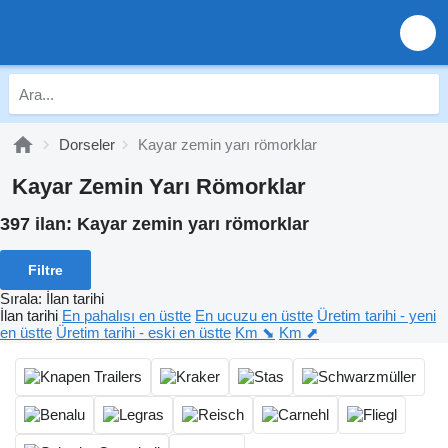
Dorseler
Kayar zemin yarı römorklar
Kayar Zemin Yarı Römorklar
397 ilan:
Kayar zemin yarı römorklar
Filtre
Sırala
:
İlan tarihi
İlan tarihi
En pahalısı en üstte
En ucuzu en üstte
Üretim tarihi - yeni
en üstte
Üretim tarihi - eski en üstte
Km ⬊
Km ⬈