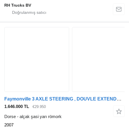
RH Trucks BV
Faymonville 3 AXLE STEERING , DOUVLE EXTENDABLE BED 9,4 + 6,9 + 6,6 METER
1.646.000 TL
€29.950
Dorse - alçak şasi yarı römork
2007