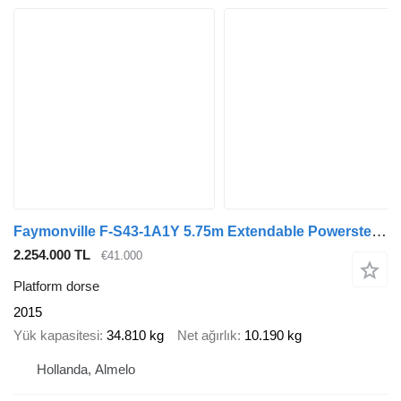
Faymonville F-S43-1A1Y 5.75m Extendable Powersteering!
2.254.000 TL
€41.000
Platform dorse
2015
Yük kapasitesi
34.810 kg
Net ağırlık
10.190 kg
Hollanda, Almelo