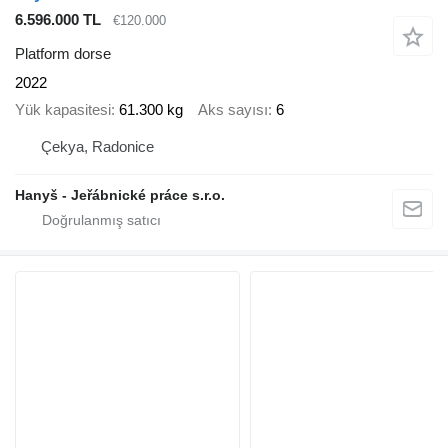
6.596.000 TL
€120.000
Platform dorse
2022
Yük kapasitesi
61.300 kg
Aks sayısı
6
Çekya, Radonice
Hanyš - Jeřábnické práce s.r.o.