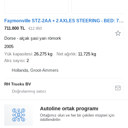
Faymonville STZ-2AA + 2 AXLES STEERING - BED: 7,40 + 3,55 METER
711.800 TL
€12.950
Dorse - alçak şasi yarı römork
2005
Yük kapasitesi
26.275 kg
Net ağırlık
11.725 kg
Aks sayısı
2
Hollanda, Groot-Ammers
RH Trucks BV
Autoline ortak programı
Ortağımız olun ve her bir çekilen müşteri için
ödüllendirilin