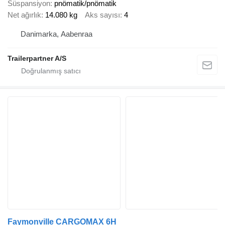
Süspansiyon
pnömatik/pnömatik
Net ağırlık
14.080 kg
Aks sayısı
4
Danimarka, Aabenraa
Trailerpartner A/S
Faymonville CARGOMAX 6H