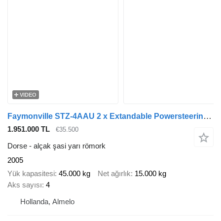
VIDEO
Faymonville STZ-4AAU 2 x Extandable Powersteering Ramps!
1.951.000 TL
€35.500
Dorse - alçak şasi yarı römork
2005
Yük kapasitesi
45.000 kg
Net ağırlık
15.000 kg
Aks sayısı
4
Hollanda, Almelo