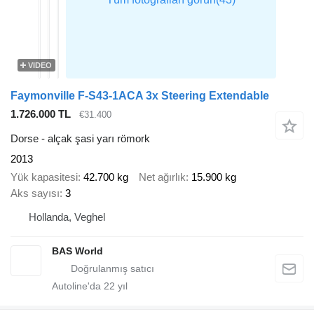
VIDEO
Faymonville F-S43-1ACA 3x Steering Extendable
1.726.000 TL
€31.400
Dorse - alçak şasi yarı römork
2013
Yük kapasitesi
42.700 kg
Net ağırlık
15.900 kg
Aks sayısı
3
Hollanda, Veghel
BAS World
Autoline'da
22
yıl