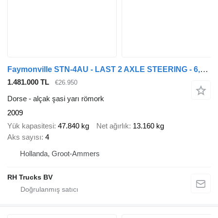
Faymonville STN-4AU - LAST 2 AXLE STEERING - 6,3 M EXTENDABLE
1.481.000 TL
€26.950
Dorse - alçak şasi yarı römork
2009
Yük kapasitesi
47.840 kg
Net ağırlık
13.160 kg
Aks sayısı
4
Hollanda, Groot-Ammers
RH Trucks BV