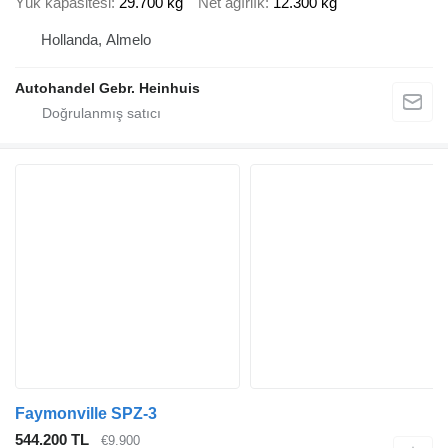
Yük kapasitesi
29.700 kg
Net ağırlık
12.300 kg
Hollanda, Almelo
Autohandel Gebr. Heinhuis
Faymonville SPZ-3
544.200 TL
€9.900