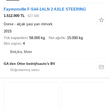
Faymonville F-S44-1ALN 2 AXLE STEERING
1.512.000 TL
€27.500
Dorse - alçak şasi yarı römork
2015
Yük kapasitesi
58.000 kg
Net ağırlık
15.000 kg
Aks sayısı
4
Belçika, Meer
GA den Otter bedrijfsauto’s BV