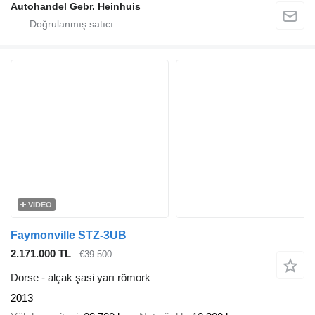
Autohandel Gebr. Heinhuis
VIDEO
Faymonville STZ-3UB
2.171.000 TL
€39.500
Dorse - alçak şasi yarı römork
2013