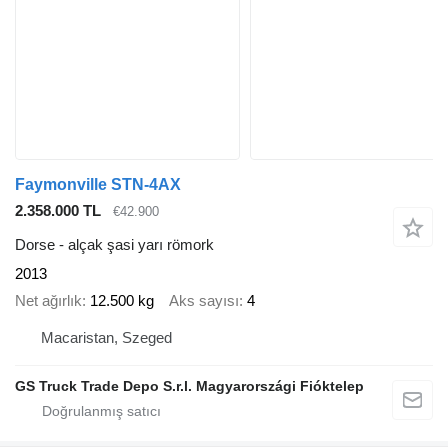
Faymonville STN-4AX
2.358.000 TL
€42.900
Dorse - alçak şasi yarı römork
2013
Net ağırlık
12.500 kg
Aks sayısı
4
Macaristan, Szeged
GS Truck Trade Depo S.r.l. Magyarországi Fióktelep