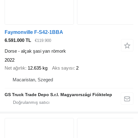
Faymonville F-S42-1BBA
6.591.000 TL
€119.900
Dorse - alçak şasi yarı römork
2022
Net ağırlık
12.635 kg
Aks sayısı
2
Macaristan, Szeged
GS Truck Trade Depo S.r.l. Magyarországi Fióktelep