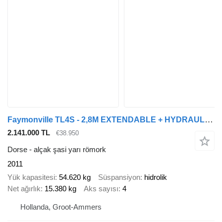
Faymonville TL4S - 2,8M EXTENDABLE + HYDRAULIC RAMPS 3 AXLE STEERING
2.141.000 TL
€38.950
Dorse - alçak şasi yarı römork
2011
Yük kapasitesi
54.620 kg
Süspansiyon
hidrolik
Net ağırlık
15.380 kg
Aks sayısı
4
Hollanda, Groot-Ammers