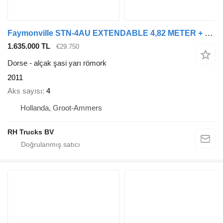
Faymonville STN-4AU EXTENDABLE 4,82 METER + HYDRAULIC RAMPS
1.635.000 TL
€29.750
Dorse - alçak şasi yarı römork
2011
Aks sayısı
4
Hollanda, Groot-Ammers
RH Trucks BV