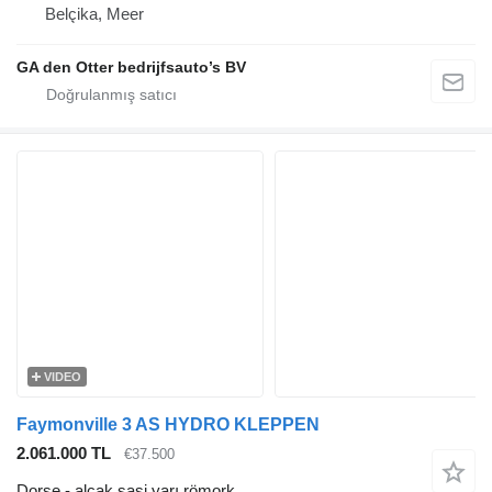
Belçika, Meer
GA den Otter bedrijfsauto’s BV
VIDEO
Faymonville 3 AS HYDRO KLEPPEN
2.061.000 TL
€37.500
Dorse - alçak şasi yarı römork