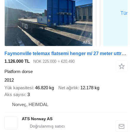
Faymonville telemax flatsemi henger m/ 27 meter uttrekk
1.126.000 TL
NOK 225.000
≈ €20.490
Platform dorse
2012
Yük kapasitesi
46.820 kg
Net ağırlık
12.178 kg
Aks sayısı
3
Norveç, HEIMDAL
ATS Norway AS