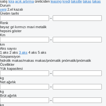
satış
kira
açık artırma
üreticiden
leasing
kredi
taksitle
takas
takas
Durum
yeni
2.el
kazalı
Üretim tarihi
–
Renk
beyaz
gri
kırmızı
mavi
metalik
hepsini göster
Km
–
km
Aks sayısı
1 aks
2 aks
3 aks
4 aks
5 aks
Süspansiyon
hidrolik
makas/makas
makas/pnömatik
pnömatik/pnömatik
Özellikler
Yük kapasitesi
–
kg
Net ağırlık
–
kg
Brüt ağırlık
–
kg