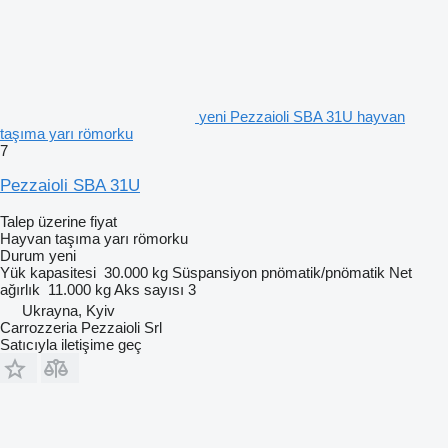
yeni Pezzaioli SBA 31U hayvan
taşıma yarı römorku
7
Pezzaioli SBA 31U
Talep üzerine fiyat
Hayvan taşıma yarı römorku
Durum
yeni
Yük kapasitesi
30.000 kg
Süspansiyon
pnömatik/pnömatik
Net
ağırlık
11.000 kg
Aks sayısı
3
Ukrayna, Kyiv
Carrozzeria Pezzaioli Srl
Satıcıyla iletişime geç