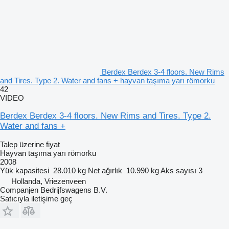
Berdex Berdex 3-4 floors. New Rims
and Tires. Type 2. Water and fans + hayvan taşıma yarı römorku
42
VIDEO
Berdex Berdex 3-4 floors. New Rims and Tires. Type 2.
Water and fans +
Talep üzerine fiyat
Hayvan taşıma yarı römorku
2008
Yük kapasitesi
28.010 kg
Net ağırlık
10.990 kg
Aks sayısı
3
Hollanda, Vriezenveen
Companjen Bedrijfswagens B.V.
Satıcıyla iletişime geç