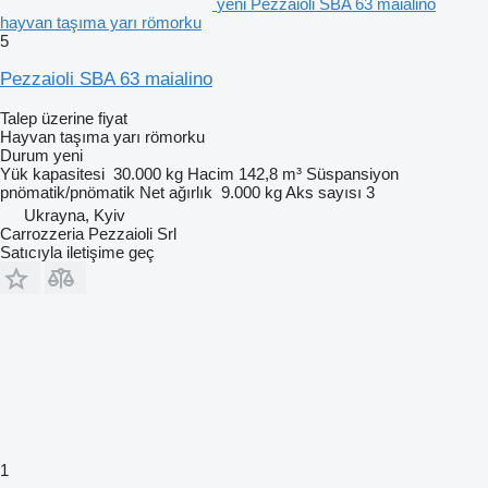
yeni Pezzaioli SBA 63 maialino
hayvan taşıma yarı römorku
5
Pezzaioli SBA 63 maialino
Talep üzerine fiyat
Hayvan taşıma yarı römorku
Durum
yeni
Yük kapasitesi
30.000 kg
Hacim
142,8 m³
Süspansiyon
pnömatik/pnömatik
Net ağırlık
9.000 kg
Aks sayısı
3
Ukrayna, Kyiv
Carrozzeria Pezzaioli Srl
Satıcıyla iletişime geç
1