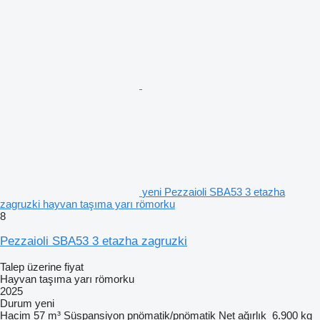
yeni Pezzaioli SBA53 3 etazha
zagruzki hayvan taşıma yarı römorku
8
Pezzaioli SBA53 3 etazha zagruzki
Talep üzerine fiyat
Hayvan taşıma yarı römorku
2025
Durum
yeni
Hacim
57 m³
Süspansiyon
pnömatik/pnömatik
Net ağırlık
6.900 kg