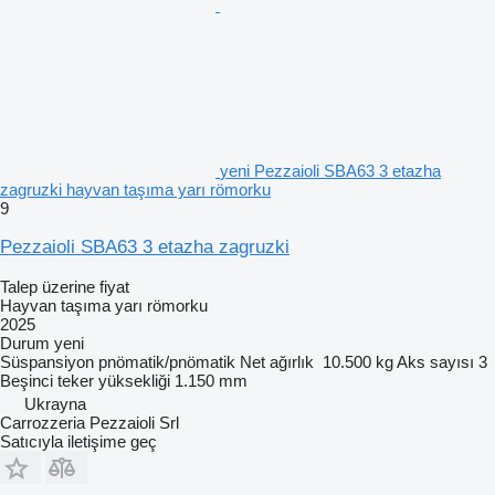
yeni Pezzaioli SBA63 3 etazha
zagruzki hayvan taşıma yarı römorku
9
Pezzaioli SBA63 3 etazha zagruzki
Talep üzerine fiyat
Hayvan taşıma yarı römorku
2025
Durum
yeni
Süspansiyon
pnömatik/pnömatik
Net ağırlık
10.500 kg
Aks sayısı
3
Beşinci teker yüksekliği
1.150 mm
Ukrayna
Carrozzeria Pezzaioli Srl
Satıcıyla iletişime geç