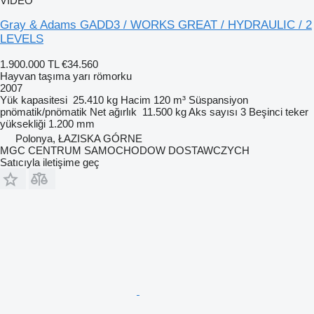
VIDEO
Gray & Adams GADD3 / WORKS GREAT / HYDRAULIC / 2
LEVELS
1.900.000 TL
€34.560
Hayvan taşıma yarı römorku
2007
Yük kapasitesi
25.410 kg
Hacim
120 m³
Süspansiyon
pnömatik/pnömatik
Net ağırlık
11.500 kg
Aks sayısı
3
Beşinci teker
yüksekliği
1.200 mm
Polonya, ŁAZISKA GÓRNE
MGC CENTRUM SAMOCHODOW DOSTAWCZYCH
Satıcıyla iletişime geç