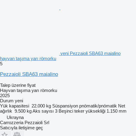
yeni Pezzaioli SBA63 maialino
hayvan taşıma yarı römorku
5
Pezzaioli SBA63 maialino
Talep üzerine fiyat
Hayvan taşıma yarı römorku
2025
Durum
yeni
Yük kapasitesi
22.000 kg
Süspansiyon
pnömatik/pnömatik
Net
ağırlık
9.500 kg
Aks sayısı
3
Beşinci teker yüksekliği
1.150 mm
Ukrayna
Carrozzeria Pezzaioli Srl
Satıcıyla iletişime geç