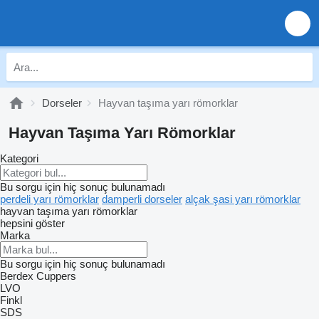
Dorseler
Hayvan taşıma yarı römorklar
Hayvan Taşıma Yarı Römorklar
Kategori
Bu sorgu için hiç sonuç bulunamadı
perdeli yarı römorklar
damperli dorseler
alçak şasi yarı römorklar
hayvan taşıma yarı römorklar
hepsini göster
Marka
Bu sorgu için hiç sonuç bulunamadı
Berdex
Cuppers
LVO
Finkl
SDS