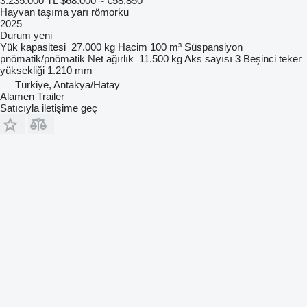
3.235.000 TL
$68.000
≈ €58.850
Hayvan taşıma yarı römorku
2025
Durum
yeni
Yük kapasitesi
27.000 kg
Hacim
100 m³
Süspansiyon
pnömatik/pnömatik
Net ağırlık
11.500 kg
Aks sayısı
3
Beşinci teker
yüksekliği
1.210 mm
Türkiye, Antakya/Hatay
Alamen Trailer
Satıcıyla iletişime geç