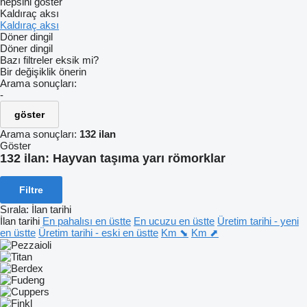
hepsini göster
Kaldıraç aksı
Kaldıraç aksı
Döner dingil
Döner dingil
Bazı filtreler eksik mi?
Bir değişiklik önerin
Arama sonuçları:
-
göster
Arama sonuçları:
132 ilan
Göster
132 ilan:
Hayvan taşıma yarı römorklar
Filtre
Sırala
:
İlan tarihi
İlan tarihi
En pahalısı en üstte
En ucuzu en üstte
Üretim tarihi - yeni
en üstte
Üretim tarihi - eski en üstte
Km ⬊
Km ⬈