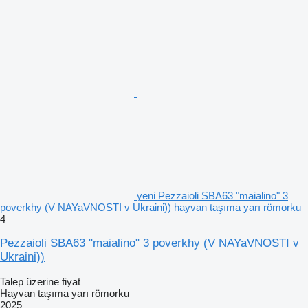
yeni Pezzaioli SBA63 "maialino" 3
poverkhy (V NAYaVNOSTI v Ukraini)) hayvan taşıma yarı römorku
4
Pezzaioli SBA63 "maialino" 3 poverkhy (V NAYaVNOSTI v
Ukraini))
Talep üzerine fiyat
Hayvan taşıma yarı römorku
2025