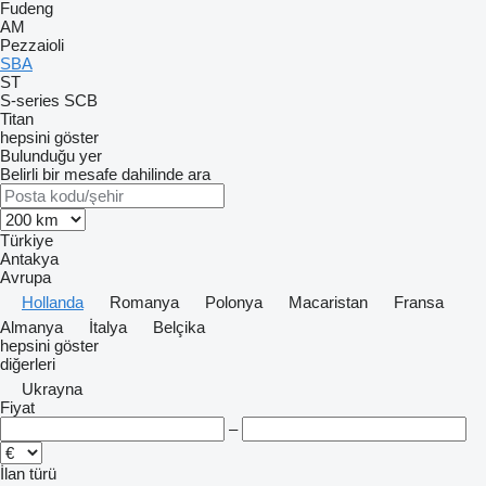
Fudeng
AM
Pezzaioli
SBA
ST
S-series
SCB
Titan
hepsini göster
Bulunduğu yer
Belirli bir mesafe dahilinde ara
Türkiye
Antakya
Avrupa
Hollanda
Romanya
Polonya
Macaristan
Fransa
Almanya
İtalya
Belçika
hepsini göster
diğerleri
Ukrayna
Fiyat
–
İlan türü