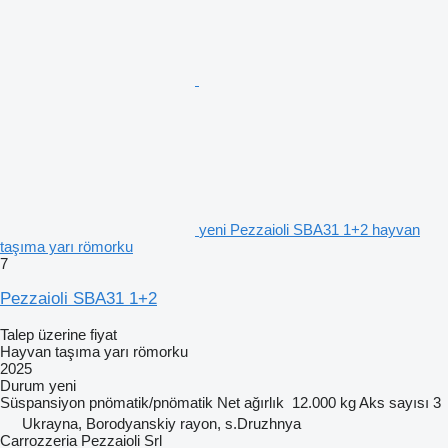
yeni Pezzaioli SBA31 1+2 hayvan
taşıma yarı römorku
7
Pezzaioli SBA31 1+2
Talep üzerine fiyat
Hayvan taşıma yarı römorku
2025
Durum
yeni
Süspansiyon
pnömatik/pnömatik
Net ağırlık
12.000 kg
Aks sayısı
3
Ukrayna, Borodyanskiy rayon, s.Druzhnya
Carrozzeria Pezzaioli Srl