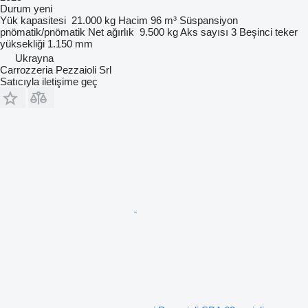
Durum
yeni
Yük kapasitesi
21.000 kg
Hacim
96 m³
Süspansiyon
pnömatik/pnömatik
Net ağırlık
9.500 kg
Aks sayısı
3
Beşinci teker
yüksekliği
1.150 mm
Ukrayna
Carrozzeria Pezzaioli Srl
Satıcıyla iletişime geç