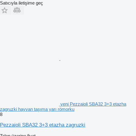
Satıcıyla iletişime geç
yeni Pezzaioli SBA32 3+3 etazha
zagruzki hayvan taşıma yarı römorku
8
Pezzaioli SBA32 3+3 etazha zagruzki
Talep üzerine fiyat