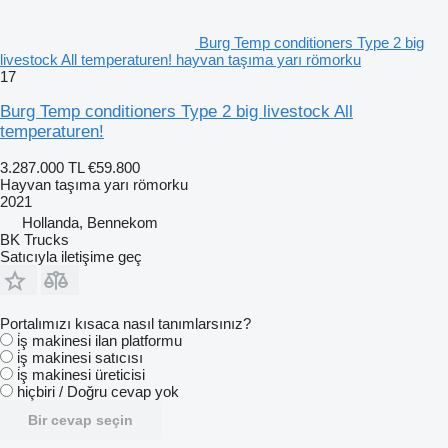
Burg Temp conditioners Type 2 big
livestock All temperaturen! hayvan taşıma yarı römorku
17
Burg Temp conditioners Type 2 big livestock All
temperaturen!
3.287.000 TL
€59.800
Hayvan taşıma yarı römorku
2021
Hollanda, Bennekom
BK Trucks
Satıcıyla iletişime geç
Portalımızı kısaca nasıl tanımlarsınız?
i̇ş makinesi ilan platformu
i̇ş makinesi satıcısı
i̇ş makinesi üreticisi
hiçbiri / Doğru cevap yok
Bir cevap seçin