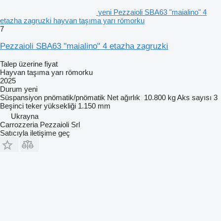
yeni Pezzaioli SBA63 "maialino" 4
etazha zagruzki hayvan taşıma yarı römorku
7
Pezzaioli SBA63 "maialino" 4 etazha zagruzki
Talep üzerine fiyat
Hayvan taşıma yarı römorku
2025
Durum
yeni
Süspansiyon
pnömatik/pnömatik
Net ağırlık
10.800 kg
Aks sayısı
3
Beşinci teker yüksekliği
1.150 mm
Ukrayna
Carrozzeria Pezzaioli Srl
Satıcıyla iletişime geç