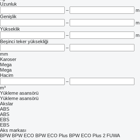
Uzunluk
–
m
Genişlik
–
m
Yükseklik
–
m
Beşinci teker yüksekliği
–
mm
Karoser
Mega
Mega
Hacim
–
m³
Yükleme asansörü
Yükleme asansörü
Akslar
ABS
ABS
EBS
EBS
Aks markası
BPW
BPW ECO
BPW ECO Plus
BPW ECO Plus 2
FUWA