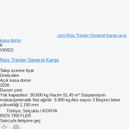
yeni Reis Treyler General Kargo açık
kasa dorse
8
VIDEO
Reis Treyler General Kargo
Talep üzerine fiyat
Üreticiden
Açık kasa dorse
2026
Durum
yeni
Yük kapasitesi
30.600 kg
Hacim
51,45 m³
Süspansiyon
makas/pnömatik
Net ağırlık
5.900 kg
Aks sayısı
3
Beşinci teker
yüksekliği
1.150 mm
Türkiye, Selçuklu / KONYA
REİS TREYLER
Satıcıyla iletişime geç