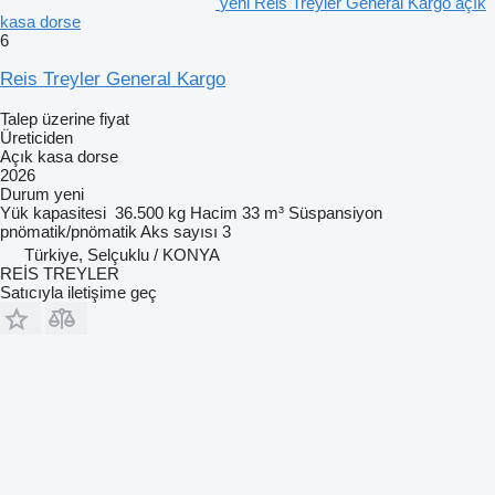
yeni Reis Treyler General Kargo açık
kasa dorse
6
Reis Treyler General Kargo
Talep üzerine fiyat
Üreticiden
Açık kasa dorse
2026
Durum
yeni
Yük kapasitesi
36.500 kg
Hacim
33 m³
Süspansiyon
pnömatik/pnömatik
Aks sayısı
3
Türkiye, Selçuklu / KONYA
REİS TREYLER
Satıcıyla iletişime geç