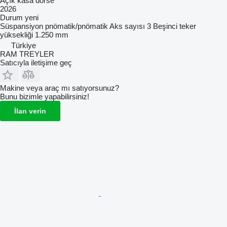
Açık kasa dorse
2026
Durum
yeni
Süspansiyon
pnömatik/pnömatik
Aks sayısı
3
Beşinci teker
yüksekliği
1.250 mm
Türkiye
RAM TREYLER
Satıcıyla iletişime geç
Makine veya araç mı satıyorsunuz?
Bunu bizimle yapabilirsiniz!
İlan verin