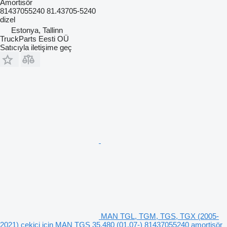
Amortisör
81437055240 81.43705-5240
dizel
Estonya, Tallinn
TruckParts Eesti OÜ
Satıcıyla iletişime geç
MAN TGL, TGM, TGS, TGX (2005-
2021) çekici için MAN TGS 35.480 (01.07-) 81437055240 amortisör