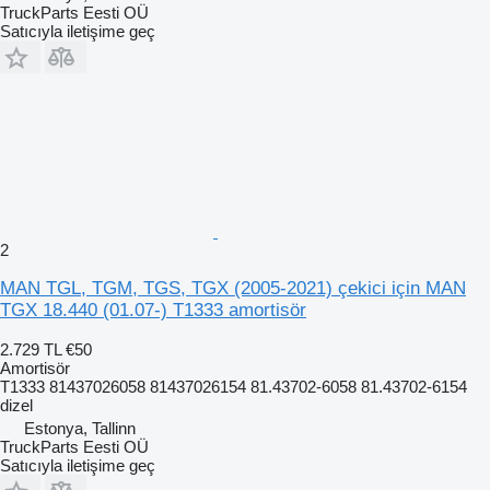
TruckParts Eesti OÜ
Satıcıyla iletişime geç
2
MAN TGL, TGM, TGS, TGX (2005-2021) çekici için MAN
TGX 18.440 (01.07-) T1333 amortisör
2.729 TL
€50
Amortisör
T1333 81437026058 81437026154 81.43702-6058 81.43702-6154
dizel
Estonya, Tallinn
TruckParts Eesti OÜ
Satıcıyla iletişime geç