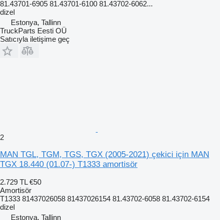
81.43701-6905 81.43701-6100 81.43702-6062...
dizel
Estonya, Tallinn
TruckParts Eesti OÜ
Satıcıyla iletişime geç
2
MAN TGL, TGM, TGS, TGX (2005-2021) çekici için MAN
TGX 18.440 (01.07-) T1333 amortisör
2.729 TL
€50
Amortisör
T1333 81437026058 81437026154 81.43702-6058 81.43702-6154
dizel
Estonya, Tallinn