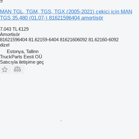
9
MAN TGL, TGM, TGS, TGX (2005-2021) çekici için MAN
TGS 35.480 (01.07-) 81621596404 amortisör
7.043 TL
€129
Amortisör
81621596404 81.62159-6404 81621606092 81.62160-6092
dizel
Estonya, Tallinn
TruckParts Eesti OÜ
Satıcıyla iletişime geç