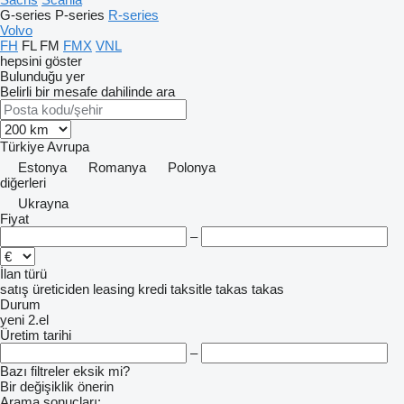
G-series
P-series
R-series
Volvo
FH
FL
FM
FMX
VNL
hepsini göster
Bulunduğu yer
Belirli bir mesafe dahilinde ara
Türkiye
Avrupa
Estonya
Romanya
Polonya
diğerleri
Ukrayna
Fiyat
–
İlan türü
satış
üreticiden
leasing
kredi
taksitle
takas
takas
Durum
yeni
2.el
Üretim tarihi
–
Bazı filtreler eksik mi?
Bir değişiklik önerin
Arama sonuçları: