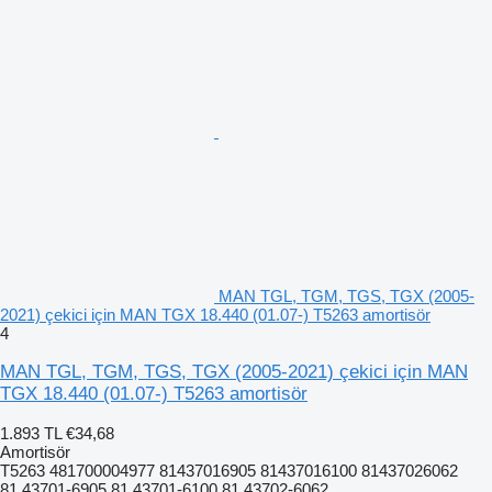
MAN TGL, TGM, TGS, TGX (2005-
2021) çekici için MAN TGX 18.440 (01.07-) T5263 amortisör
4
MAN TGL, TGM, TGS, TGX (2005-2021) çekici için MAN
TGX 18.440 (01.07-) T5263 amortisör
1.893 TL
€34,68
Amortisör
T5263 481700004977 81437016905 81437016100 81437026062
81.43701-6905 81.43701-6100 81.43702-6062...