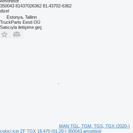
Amortisör
350043 81437026362 81.43702-6362
dizel
Estonya, Tallinn
TruckParts Eesti OÜ
Satıcıyla iletişime geç
MAN TGL, TGM, TGS, TGX (2020-)
çekici için ZF TGX 18.470 (01.20-) 350043 amortisör