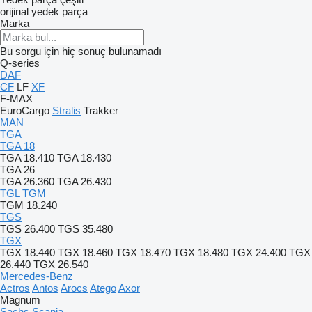
orijinal yedek parça
Marka
Bu sorgu için hiç sonuç bulunamadı
Q-series
DAF
CF
LF
XF
F-MAX
EuroCargo
Stralis
Trakker
MAN
TGA
TGA 18
TGA 18.410
TGA 18.430
TGA 26
TGA 26.360
TGA 26.430
TGL
TGM
TGM 18.240
TGS
TGS 26.400
TGS 35.480
TGX
TGX 18.440
TGX 18.460
TGX 18.470
TGX 18.480
TGX 24.400
TGX
26.440
TGX 26.540
Mercedes-Benz
Actros
Antos
Arocs
Atego
Axor
Magnum
Sachs
Scania