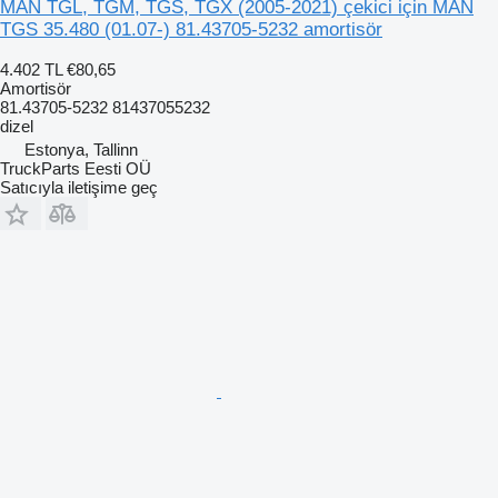
MAN TGL, TGM, TGS, TGX (2005-2021) çekici için MAN
TGS 35.480 (01.07-) 81.43705-5232 amortisör
4.402 TL
€80,65
Amortisör
81.43705-5232 81437055232
dizel
Estonya, Tallinn
TruckParts Eesti OÜ
Satıcıyla iletişime geç