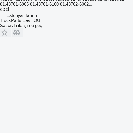
81.43701-6905 81.43701-6100 81.43702-6062...
dizel
Estonya, Tallinn
TruckParts Eesti OÜ
Satıcıyla iletişime geç