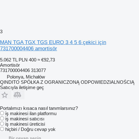
3
MAN TGA TGX TGS EURO 3 4 5 6 çekici için
731700004406 amortisör
5.062 TL
PLN 400
≈ €92,73
Amortisör
731700004406 313077
Polonya, Michałów
QINDITO SPÓŁKA Z OGRANICZONĄ ODPOWIEDZIALNOŚCIĄ
Satıcıyla iletişime geç
Portalımızı kısaca nasıl tanımlarsınız?
i̇ş makinesi ilan platformu
i̇ş makinesi satıcısı
i̇ş makinesi üreticisi
hiçbiri / Doğru cevap yok
Bir cevap seçin