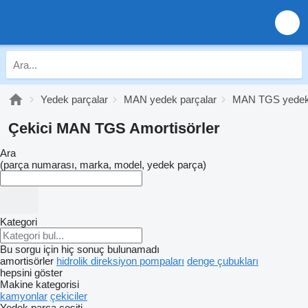
Yedek parçalar
MAN yedek parçalar
MAN TGS yedek 
Çekici MAN TGS Amortisörler
Ara
(parça numarası, marka, model, yedek parça)
Kategori
Bu sorgu için hiç sonuç bulunamadı
amortisörler
hidrolik direksiyon pompaları
denge çubukları
hepsini göster
Makine kategorisi
kamyonlar
çekiciler
Yedek parça çeşiti