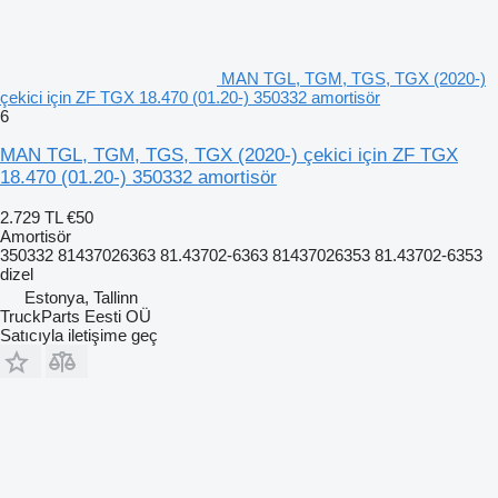
MAN TGL, TGM, TGS, TGX (2020-)
çekici için ZF TGX 18.470 (01.20-) 350332 amortisör
6
MAN TGL, TGM, TGS, TGX (2020-) çekici için ZF TGX
18.470 (01.20-) 350332 amortisör
2.729 TL
€50
Amortisör
350332 81437026363 81.43702-6363 81437026353 81.43702-6353
dizel
Estonya, Tallinn
TruckParts Eesti OÜ
Satıcıyla iletişime geç