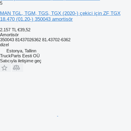
5
MAN TGL, TGM, TGS, TGX (2020-) çekici için ZF TGX
18.470 (01.20-) 350043 amortisör
2.157 TL
€39,52
Amortisör
350043 81437026362 81.43702-6362
dizel
Estonya, Tallinn
TruckParts Eesti OÜ
Satıcıyla iletişime geç