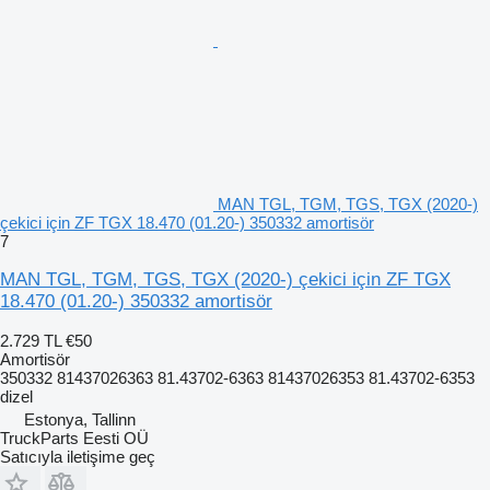
MAN TGL, TGM, TGS, TGX (2020-)
çekici için ZF TGX 18.470 (01.20-) 350332 amortisör
7
MAN TGL, TGM, TGS, TGX (2020-) çekici için ZF TGX
18.470 (01.20-) 350332 amortisör
2.729 TL
€50
Amortisör
350332 81437026363 81.43702-6363 81437026353 81.43702-6353
dizel
Estonya, Tallinn
TruckParts Eesti OÜ
Satıcıyla iletişime geç