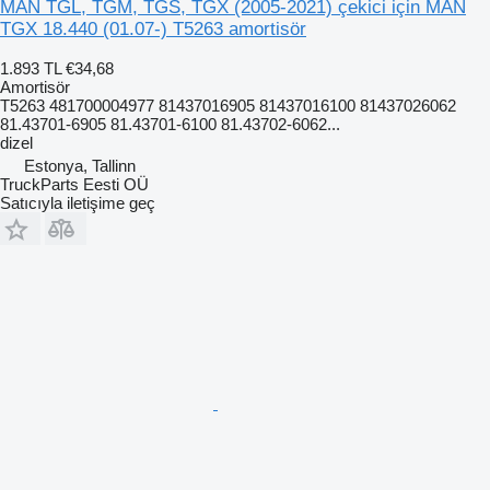
MAN TGL, TGM, TGS, TGX (2005-2021) çekici için MAN
TGX 18.440 (01.07-) T5263 amortisör
1.893 TL
€34,68
Amortisör
T5263 481700004977 81437016905 81437016100 81437026062
81.43701-6905 81.43701-6100 81.43702-6062...
dizel
Estonya, Tallinn
TruckParts Eesti OÜ
Satıcıyla iletişime geç