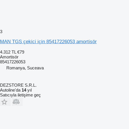
3
MAN TGS çekici için 85417226053 amortisör
4.312 TL
€79
Amortisör
85417226053
Romanya, Suceava
DEZSTORE S.R.L.
Autoline'da
14
yıl
Satıcıyla iletişime geç