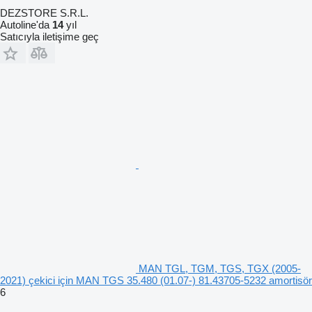
DEZSTORE S.R.L.
Autoline'da
14
yıl
Satıcıyla iletişime geç
MAN TGL, TGM, TGS, TGX (2005-
2021) çekici için MAN TGS 35.480 (01.07-) 81.43705-5232 amortisör
6