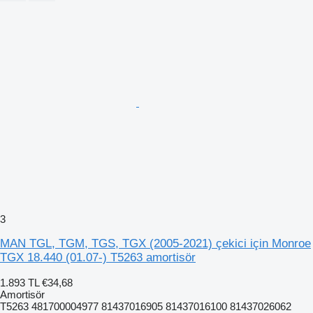
3
MAN TGL, TGM, TGS, TGX (2005-2021) çekici için Monroe
TGX 18.440 (01.07-) T5263 amortisör
1.893 TL
€34,68
Amortisör
T5263 481700004977 81437016905 81437016100 81437026062