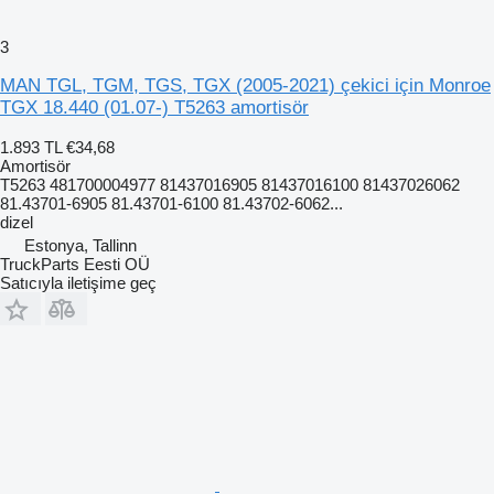
3
MAN TGL, TGM, TGS, TGX (2005-2021) çekici için Monroe
TGX 18.440 (01.07-) T5263 amortisör
1.893 TL
€34,68
Amortisör
T5263 481700004977 81437016905 81437016100 81437026062
81.43701-6905 81.43701-6100 81.43702-6062...
dizel
Estonya, Tallinn
TruckParts Eesti OÜ
Satıcıyla iletişime geç