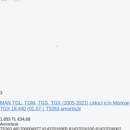
3
MAN TGL, TGM, TGS, TGX (2005-2021) çekici için Monroe
TGX 18.440 (01.07-) T5263 amortisör
1.893 TL
€34,68
Amortisör
T5263 481700004977 81437016905 81437016100 81437026062