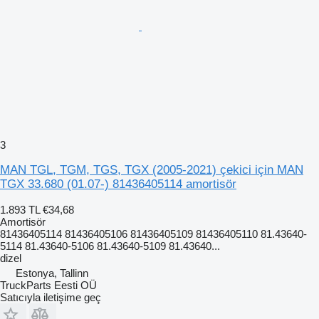
3
MAN TGL, TGM, TGS, TGX (2005-2021) çekici için MAN
TGX 33.680 (01.07-) 81436405114 amortisör
1.893 TL
€34,68
Amortisör
81436405114 81436405106 81436405109 81436405110 81.43640-
5114 81.43640-5106 81.43640-5109 81.43640...
dizel
Estonya, Tallinn
TruckParts Eesti OÜ
Satıcıyla iletişime geç