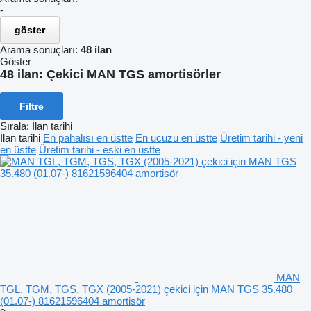
-
göster
Arama sonuçları:
48 ilan
Göster
48 ilan:
Çekici MAN TGS amortisörler
Filtre
Sırala
:
İlan tarihi
İlan tarihi
En pahalısı en üstte
En ucuzu en üstte
Üretim tarihi - yeni
en üstte
Üretim tarihi - eski en üstte
MAN
TGL, TGM, TGS, TGX (2005-2021) çekici için MAN TGS 35.480
(01.07-) 81621596404 amortisör