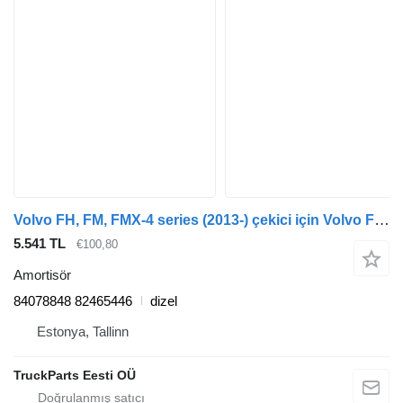
Volvo FH, FM, FMX-4 series (2013-) çekici için Volvo FH (01.12-) 84078848 amortisör
5.541 TL
€100,80
Amortisör
84078848 82465446
dizel
Estonya, Tallinn
TruckParts Eesti OÜ