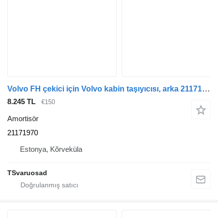
Volvo FH çekici için Volvo kabin taşıyıcısı, arka 21171970 amortisör
8.245 TL
€150
Amortisör
21171970
Estonya, Kõrveküla
TSvaruosad