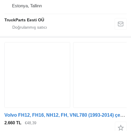
Estonya, Tallinn
TruckParts Eesti OÜ
Volvo FH12, FH16, NH12, FH, VNL780 (1993-2014) çekici için Sachs FH16 (01.05-) 315353 amortisör
2.660 TL
€48,39