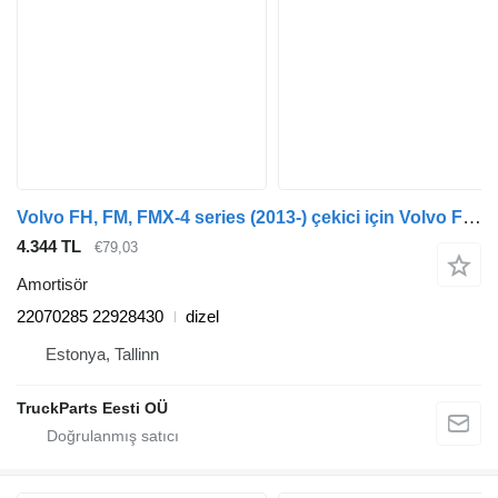
Volvo FH, FM, FMX-4 series (2013-) çekici için Volvo FM (01.13-) 22070285 amortisör
4.344 TL
€79,03
Amortisör
22070285 22928430
dizel
Estonya, Tallinn
TruckParts Eesti OÜ