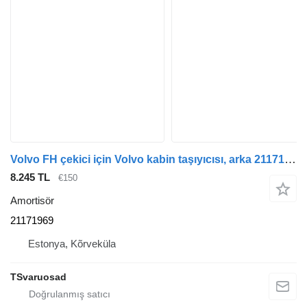
Volvo FH çekici için Volvo kabin taşıyıcısı, arka 21171969 amortisör
8.245 TL
€150
Amortisör
21171969
Estonya, Kõrveküla
TSvaruosad