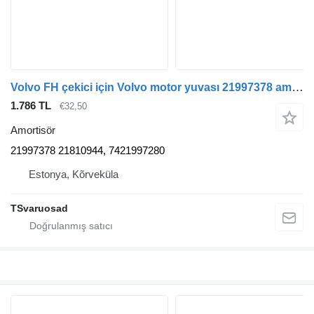
Volvo FH çekici için Volvo motor yuvası 21997378 amortisör
1.786 TL
€32,50
Amortisör
21997378 21810944, 7421997280
Estonya, Kõrveküla
TSvaruosad