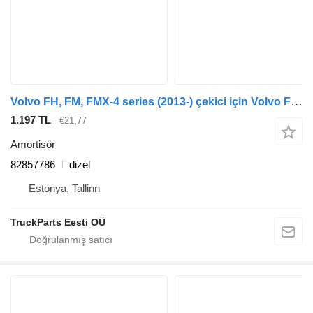
Volvo FH, FM, FMX-4 series (2013-) çekici için Volvo FH (01.12-) 82857786 amortisör
1.197 TL
€21,77
Amortisör
82857786
dizel
Estonya, Tallinn
TruckParts Eesti OÜ