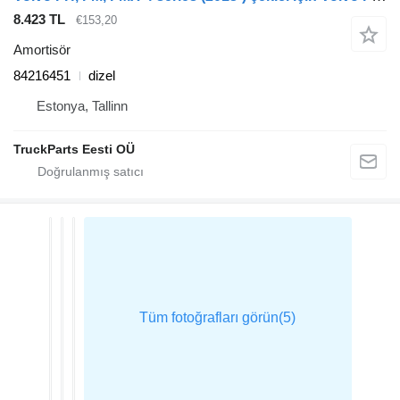
8.423 TL
€153,20
Amortisör
84216451
dizel
Estonya, Tallinn
TruckParts Eesti OÜ