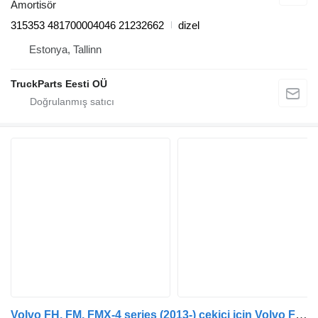
Amortisör
315353 481700004046 21232662
dizel
Estonya, Tallinn
TruckParts Eesti OÜ
Volvo FH, FM, FMX-4 series (2013-) çekici için Volvo FH (01.12-) 84216451 amortisör