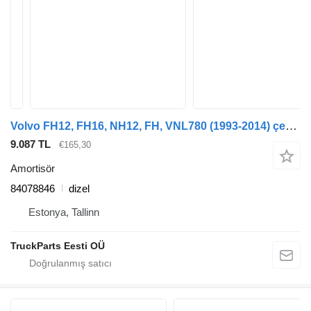
Volvo FH12, FH16, NH12, FH, VNL780 (1993-2014) çekici için Volvo FH16 (01.12-) 84078846 amortisör
9.087 TL
€165,30
Amortisör
84078846
dizel
Estonya, Tallinn
TruckParts Eesti OÜ