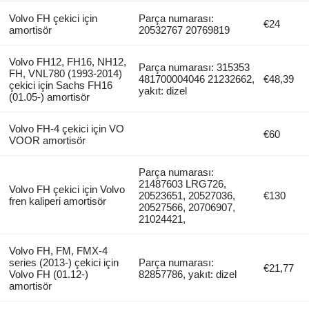
Volvo FH çekici için
Parça numarası:
€24
amortisör
20532767 20769819
Volvo FH12, FH16, NH12,
Parça numarası: 315353
FH, VNL780 (1993-2014)
481700004046 21232662,
€48,39
çekici için Sachs FH16
yakıt: dizel
(01.05-) amortisör
Volvo FH-4 çekici için VO
€60
VOOR amortisör
Parça numarası:
21487603 LRG726,
Volvo FH çekici için Volvo
20523651, 20527036,
€130
fren kaliperi amortisör
20527566, 20706907,
21024421,
Volvo FH, FM, FMX-4
series (2013-) çekici için
Parça numarası:
€21,77
Volvo FH (01.12-)
82857786, yakıt: dizel
amortisör