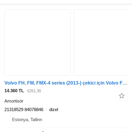
Volvo FH, FM, FMX-4 series (2013-) çekici için Volvo FH (01.12-) 21318529 amortisör
14.360 TL
€261,30
Amortisör
21318529 84078846
dizel
Estonya, Tallinn