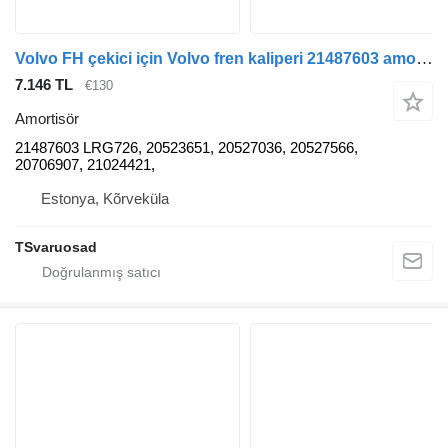
Volvo FH çekici için Volvo fren kaliperi 21487603 amortisör
7.146 TL
€130
Amortisör
21487603 LRG726, 20523651, 20527036, 20527566,
20706907, 21024421,
Estonya, Kõrveküla
TSvaruosad