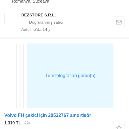
Romanya, Suceava
DEZSTORE S.R.L.
Autoline'da
14
yıl
Volvo FH çekici için 20532767 amortisör
1.319 TL
€24