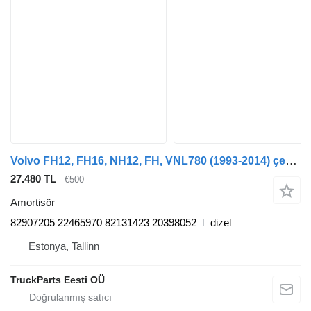
Volvo FH12, FH16, NH12, FH, VNL780 (1993-2014) çekici için Volvo FH16 (01.12-) 82907205 amortisör
27.480 TL
€500
Amortisör
82907205 22465970 82131423 20398052
dizel
Estonya, Tallinn
TruckParts Eesti OÜ