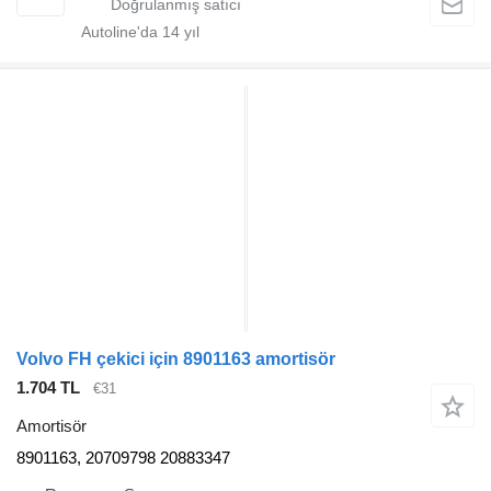
Autoline'da
14
yıl
Volvo FH çekici için 8901163 amortisör
1.704 TL
€31
Amortisör
8901163, 20709798 20883347