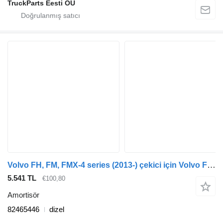
TruckParts Eesti OÜ
Volvo FH, FM, FMX-4 series (2013-) çekici için Volvo FH (01.12-) 82465446 amortisör
5.541 TL
€100,80
Amortisör
82465446
dizel