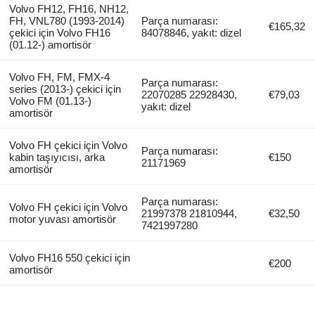
Volvo FH12, FH16, NH12,
FH, VNL780 (1993-2014)
Parça numarası:
€165,32
çekici için Volvo FH16
84078846, yakıt: dizel
(01.12-) amortisör
Volvo FH, FM, FMX-4
Parça numarası:
series (2013-) çekici için
22070285 22928430,
€79,03
Volvo FM (01.13-)
yakıt: dizel
amortisör
Volvo FH çekici için Volvo
Parça numarası:
kabin taşıyıcısı, arka
€150
21171969
amortisör
Parça numarası:
Volvo FH çekici için Volvo
21997378 21810944,
€32,50
motor yuvası amortisör
7421997280
Volvo FH16 550 çekici için
€200
amortisör