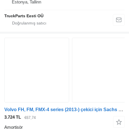
Estonya, Tallinn
TruckParts Eesti OÜ
Volvo FH, FM, FMX-4 series (2013-) çekici için Sachs FH (01.12-) 316525 amortisör
3.724 TL
€67,74
Amortisör