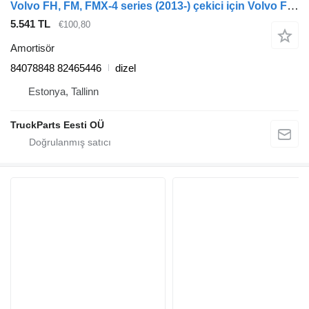
Volvo FH, FM, FMX-4 series (2013-) çekici için Volvo FH (01.12-) 84078848 amortisör
5.541 TL
€100,80
Amortisör
84078848 82465446
dizel
Estonya, Tallinn
TruckParts Eesti OÜ