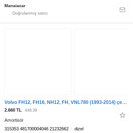
Manaiacar
Volvo FH12, FH16, NH12, FH, VNL780 (1993-2014) çekici için Sachs FH16 (01.05-) 315353 amortisör
2.660 TL
€48,39
Amortisör
315353 481700004046 21232662
dizel