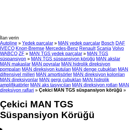
İlan verin
Autoline
»
Yedek parçalar
»
MAN yedek parçalar
Bosch
DAF
IVECO
Knorr-Bremse
Mercedes-Benz
Renault
Scania
Volvo
WABCO
ZF
»
MAN TGS yedek parçalar
»
MAN TGS
süspansiyon
»
MAN TGS süspansiyon körüğü
MAN akslar
MAN makaslar
MAN poyralar
MAN hidrolik direksiyon
pompaları
MAN direksiyon kutuları
MAN denge çubukları
MAN
difrensiyel milleri
MAN amortisörler
MAN direksiyon kolonları
MAN direksiyonlar
MAN gergi çubukları
MAN hidrolik
amplifikatörler
MAN aks taşıyıcıları
MAN direksiyon rotları
MAN
di̇reksi̇yon raflari
»
Çekici MAN TGS süspansiyon körüğü
»
Çekici MAN TGS
Süspansiyon Körüğü