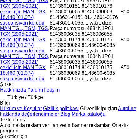
MAN TGL, TGM, TGS,
Parça numarası: 4882N1P05
TGX (2005-2021)
81436010151 81436010176
çekici için MAN TGX
81436016065 81436030068
€50
18.440 (01.07-)
81.43601-0151 81.43601-0176
süspansiyon körüğü
81.43601-6065..., yakıt: dizel
MAN TGL, TGM, TGS,
Parça numarası: 4884N1P01
TGX (2005-2021)
81436006035 81436006055
çekici için MAN TGX
81436010174 81436010175
€50
18.460 (01.07-)
81436030069 81.43600-6035
süspansiyon körüğü
81.43600-6055..., yakıt: dizel
MAN TGL, TGM, TGS,
Parça numarası: 4884N1P01
TGX (2005-2021)
81436006035 81436006055
çekici için MAN TGX
81436010174 81436010175
€50
18.460 (01.07-)
81436030069 81.43600-6035
süspansiyon körüğü
81.43600-6055..., yakıt: dizel
Şirket
Hakkımızda
Yardım
İletişim
Türkiye / Türkçe
Bilgi
Hüküm ve Koşullar
Gizlilik politikası
Güvenlik ipuçları
Autoline
hakkında değerlendirmeler
Blog
Marka kataloğu
Tekliflerimiz
Autoline'da reklam ver
İlan verin
Banner reklamları
Ortaklık
programı
Şirketler için