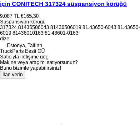
için CONITECH 317324 süspansiyon körüğü
9.087 TL
€165,30
Süspansiyon körüğü
317324 81436506043 81436506019 81.43650-6043 81.43650-
6019 81436010163 81.43601-0163
dizel
Estonya, Tallinn
TruckParts Eesti OÜ
Satıcıyla iletişime geç
Makine veya araç mı satıyorsunuz?
Bunu bizimle yapabilirsiniz!
İlan verin