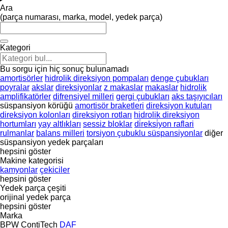
Ara
(parça numarası, marka, model, yedek parça)
Kategori
Bu sorgu için hiç sonuç bulunamadı
amortisörler
hidrolik direksiyon pompaları
denge çubukları
poyralar
akslar
direksiyonlar
z makaslar
makaslar
hidrolik
amplifikatörler
difrensiyel milleri
gergi çubukları
aks taşıyıcıları
süspansiyon körüğü
amortisör braketleri
direksiyon kutuları
direksiyon kolonları
direksiyon rotları
hidrolik direksiyon
hortumları
yay altlıkları
sessiz bloklar
di̇reksi̇yon raflari
rulmanlar
balans milleri
torsiyon çubuklu süspansiyonlar
diğer
süspansiyon yedek parçaları
hepsini göster
Makine kategorisi
kamyonlar
çekiciler
hepsini göster
Yedek parça çeşiti
orijinal yedek parça
hepsini göster
Marka
BPW
ContiTech
DAF