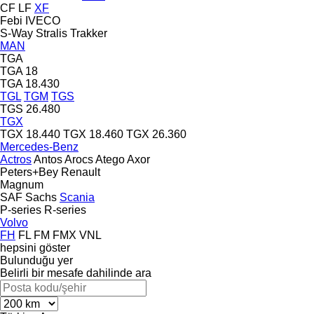
CF
LF
XF
Febi
IVECO
S-Way
Stralis
Trakker
MAN
TGA
TGA 18
TGA 18.430
TGL
TGM
TGS
TGS 26.480
TGX
TGX 18.440
TGX 18.460
TGX 26.360
Mercedes-Benz
Actros
Antos
Arocs
Atego
Axor
Peters+Bey
Renault
Magnum
SAF
Sachs
Scania
P-series
R-series
Volvo
FH
FL
FM
FMX
VNL
hepsini göster
Bulunduğu yer
Belirli bir mesafe dahilinde ara