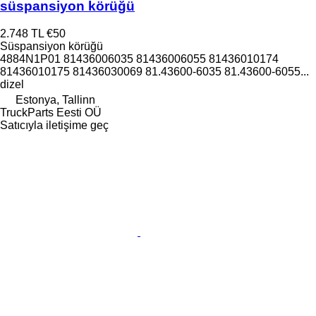
süspansiyon körüğü
2.748 TL
€50
Süspansiyon körüğü
4884N1P01 81436006035 81436006055 81436010174
81436010175 81436030069 81.43600-6035 81.43600-6055...
dizel
Estonya, Tallinn
TruckParts Eesti OÜ
Satıcıyla iletişime geç