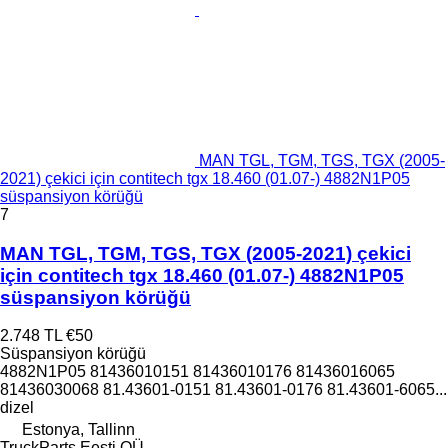
MAN TGL, TGM, TGS, TGX (2005-
2021) çekici için contitech tgx 18.460 (01.07-) 4882N1P05
süspansiyon körüğü
7
MAN TGL, TGM, TGS, TGX (2005-2021) çekici
için contitech tgx 18.460 (01.07-) 4882N1P05
süspansiyon körüğü
2.748 TL
€50
Süspansiyon körüğü
4882N1P05 81436010151 81436010176 81436016065
81436030068 81.43601-0151 81.43601-0176 81.43601-6065...
dizel
Estonya, Tallinn
TruckParts Eesti OÜ