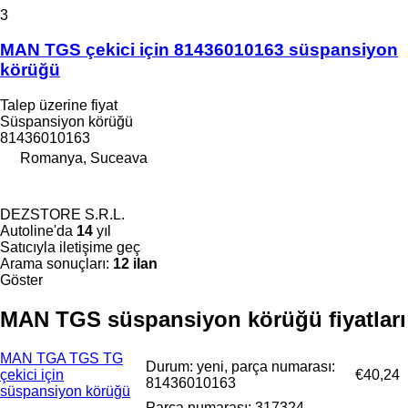
3
MAN TGS çekici için 81436010163 süspansiyon
körüğü
Talep üzerine fiyat
Süspansiyon körüğü
81436010163
Romanya, Suceava
DEZSTORE S.R.L.
Autoline'da
14
yıl
Satıcıyla iletişime geç
Arama sonuçları:
12 ilan
Göster
MAN TGS süspansiyon körüğü fiyatları
MAN TGA TGS TG
Durum: yeni, parça numarası:
çekici için
€40,24
81436010163
süspansiyon körüğü
Parça numarası: 317324