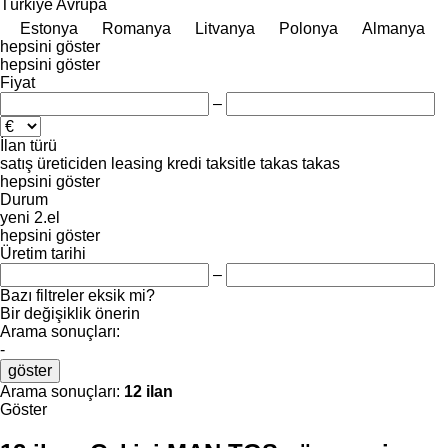
Türkiye
Avrupa
Estonya
Romanya
Litvanya
Polonya
Almanya
hepsini göster
hepsini göster
Fiyat
–
İlan türü
satış
üreticiden
leasing
kredi
taksitle
takas
takas
hepsini göster
Durum
yeni
2.el
hepsini göster
Üretim tarihi
–
Bazı filtreler eksik mi?
Bir değişiklik önerin
Arama sonuçları:
-
göster
Arama sonuçları:
12 ilan
Göster