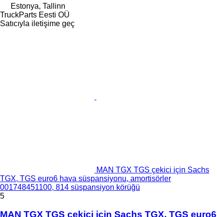
Estonya, Tallinn
TruckParts Eesti OÜ
Satıcıyla iletişime geç
MAN TGX TGS çekici için Sachs
TGX, TGS euro6 hava süspansiyonu, amortisörler
001748451100, 814 süspansiyon körüğü
5
MAN TGX TGS çekici için Sachs TGX, TGS euro6