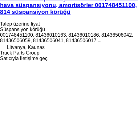
hava süspansiyonu, amortisörler 001748451100,
814 süspansiyon körüğü
Talep üzerine fiyat
Süspansiyon körüğü
001748451100, 81436010163, 81436010186, 81436506042,
81436506059, 81436506041, 81436506017,...
Litvanya, Kaunas
Truck Parts Group
Satıcıyla iletişime geç