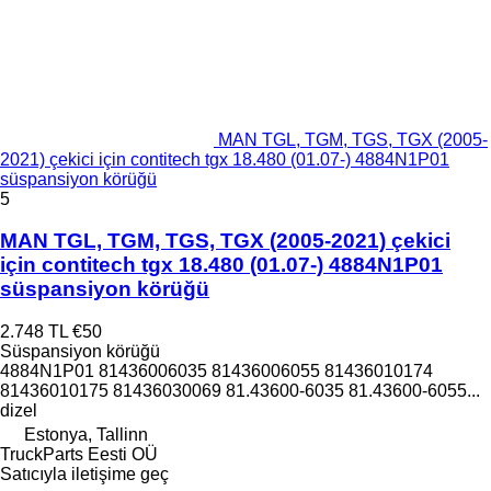
MAN TGL, TGM, TGS, TGX (2005-
2021) çekici için contitech tgx 18.480 (01.07-) 4884N1P01
süspansiyon körüğü
5
MAN TGL, TGM, TGS, TGX (2005-2021) çekici
için contitech tgx 18.480 (01.07-) 4884N1P01
süspansiyon körüğü
2.748 TL
€50
Süspansiyon körüğü
4884N1P01 81436006035 81436006055 81436010174
81436010175 81436030069 81.43600-6035 81.43600-6055...
dizel
Estonya, Tallinn
TruckParts Eesti OÜ
Satıcıyla iletişime geç