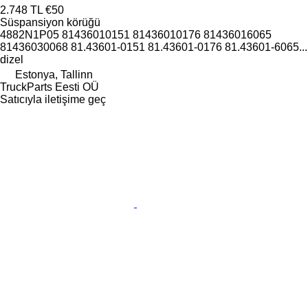
2.748 TL
€50
Süspansiyon körüğü
4882N1P05 81436010151 81436010176 81436016065
81436030068 81.43601-0151 81.43601-0176 81.43601-6065...
dizel
Estonya, Tallinn
TruckParts Eesti OÜ
Satıcıyla iletişime geç