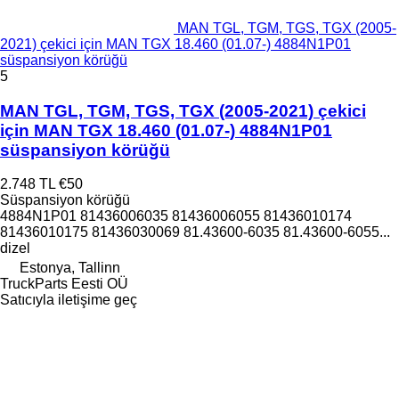
MAN TGL, TGM, TGS, TGX (2005-
2021) çekici için MAN TGX 18.460 (01.07-) 4884N1P01
süspansiyon körüğü
5
MAN TGL, TGM, TGS, TGX (2005-2021) çekici
için MAN TGX 18.460 (01.07-) 4884N1P01
süspansiyon körüğü
2.748 TL
€50
Süspansiyon körüğü
4884N1P01 81436006035 81436006055 81436010174
81436010175 81436030069 81.43600-6035 81.43600-6055...
dizel
Estonya, Tallinn
TruckParts Eesti OÜ
Satıcıyla iletişime geç