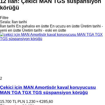
12 ilan:
Çekici MAN TGS süspansiyon
körüğü
Filtre
Sırala
:
İlan tarihi
İlan tarihi
En pahalısı en üstte
En ucuzu en üstte
Üretim tarihi -
yeni en üstte
Üretim tarihi - eski en üstte
2
Çekici için MAN Amortisör kaval koruyucusu
MAN TGA TGX TGS süspansiyon körüğü
15.700 TL
PLN 1.230
≈ €285,60