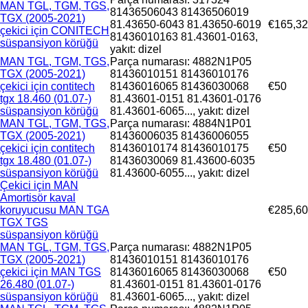
MAN TGL, TGM, TGS,
81436506043 81436506019
TGX (2005-2021)
81.43650-6043 81.43650-6019
€165,32
çekici için CONITECH
81436010163 81.43601-0163,
süspansiyon körüğü
yakıt: dizel
MAN TGL, TGM, TGS,
Parça numarası: 4882N1P05
TGX (2005-2021)
81436010151 81436010176
çekici için contitech
81436016065 81436030068
€50
tgx 18.460 (01.07-)
81.43601-0151 81.43601-0176
süspansiyon körüğü
81.43601-6065..., yakıt: dizel
MAN TGL, TGM, TGS,
Parça numarası: 4884N1P01
TGX (2005-2021)
81436006035 81436006055
çekici için contitech
81436010174 81436010175
€50
tgx 18.480 (01.07-)
81436030069 81.43600-6035
süspansiyon körüğü
81.43600-6055..., yakıt: dizel
Çekici için MAN
Amortisör kaval
koruyucusu MAN TGA
€285,60
TGX TGS
süspansiyon körüğü
MAN TGL, TGM, TGS,
Parça numarası: 4882N1P05
TGX (2005-2021)
81436010151 81436010176
çekici için MAN TGS
81436016065 81436030068
€50
26.480 (01.07-)
81.43601-0151 81.43601-0176
süspansiyon körüğü
81.43601-6065..., yakıt: dizel