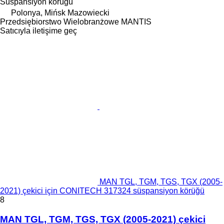
Süspansiyon körüğü
Polonya, Mińsk Mazowiecki
Przedsiębiorstwo Wielobranżowe MANTIS
Satıcıyla iletişime geç
MAN TGL, TGM, TGS, TGX (2005-
2021) çekici için CONITECH 317324 süspansiyon körüğü
8
MAN TGL, TGM, TGS, TGX (2005-2021) çekici