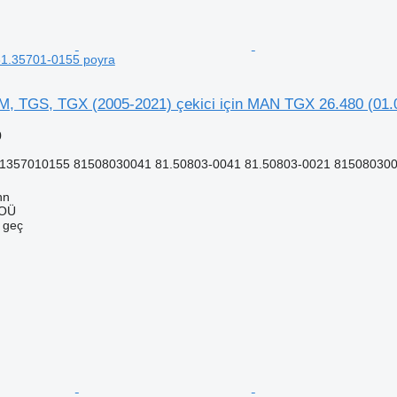
81.35701-0155 poyra
 TGS, TGX (2005-2021) çekici için MAN TGX 26.480 (01.0
0
81357010155 81508030041 81.50803-0041 81.50803-0021 815080300
nn
 OÜ
e geç