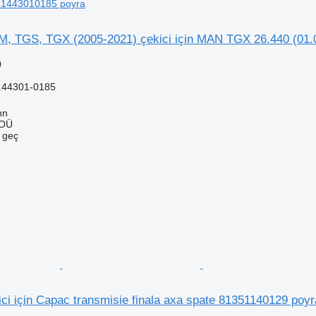
 81443010185 poyra
 TGS, TGX (2005-2021) çekici için MAN TGX 26.440 (01.
0
.44301-0185
nn
 OÜ
e geç
i için Capac transmisie finala axa spate 81351140129 poyr