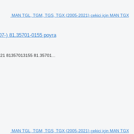
MAN TGL, TGM, TGS, TGX (2005-2021) çekici için MAN TGX
7-) 81.35701-0155 poyra
21 81357013155 81.35701...
MAN TGL, TGM, TGS, TGX (2005-2021) çekici için MAN TGX