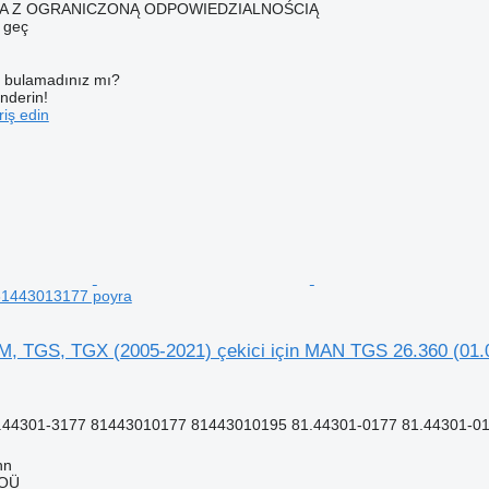
KA Z OGRANICZONĄ ODPOWIEDZIALNOŚCIĄ
e geç
ı bulamadınız mı?
önderin!
iş edin
 81443013177 poyra
 TGS, TGX (2005-2021) çekici için MAN TGS 26.360 (01.
.44301-3177 81443010177 81443010195 81.44301-0177 81.44301-01
nn
 OÜ