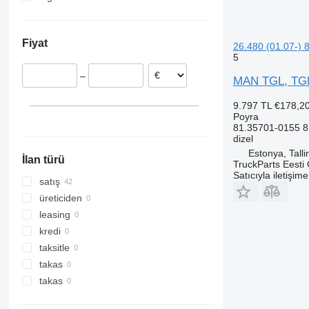
Polonya
Ukrayna
Romanya
Fiyat
Almanya
26.480 (01.07-) 
5
–
MAN TGL, TGM,
9.797 TL
€178,2
Poyra
81.35701-0155 
dizel
Estonya, Talli
İlan türü
TruckParts Eesti
Satıcıyla iletişim
satış
üreticiden
leasing
kredi
taksitle
takas
takas