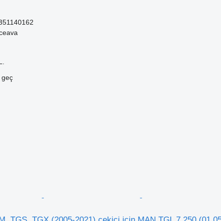
351140162
ceava
L.
e geç
 TGS, TGX (2005-2021) çekici için MAN TGL 7.250 (01.05