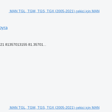
MAN TGL, TGM, TGS, TGX (2005-2021) çekici için MAN
oyra
21 81357013155 81.35701...
MAN TGL, TGM, TGS, TGX (2005-2021) çekici için MAN