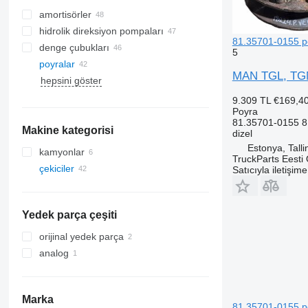
amortisörler
hidrolik direksiyon pompaları
81.35701-0155 p
denge çubukları
5
poyralar
MAN TGL, TGM,
hepsini göster
9.309 TL
€169,4
Poyra
81.35701-0155 
Makine kategorisi
dizel
Estonya, Talli
kamyonlar
TruckParts Eesti
çekiciler
Satıcıyla iletişim
Yedek parça çeşiti
orijinal yedek parça
analog
Marka
81.35701-0155 p