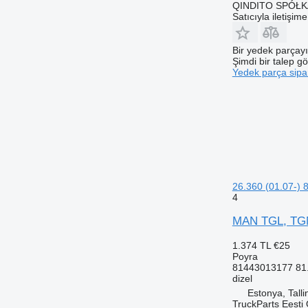
QINDITO SPÓŁ
Satıcıyla iletişim
Bir yedek parçay
Şimdi bir talep g
Yedek parça sipar
26.360 (01.07-)
4
MAN TGL, TGM,
1.374 TL
€25
Poyra
81443013177 81
dizel
Estonya, Talli
TruckParts Eesti