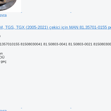
oyra
 TGS, TGX (2005-2021) çekici için MAN 81.35701-0155 p
0
81357010155 81508030041 81.50803-0041 81.50803-0021 815080300
nn
 OÜ
e geç
oyra