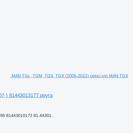
MAN TGL, TGM, TGS, TGX (2005-2021) çekici için MAN TGS
07-) 81443013177 poyra
95 81443010172 81.44301...