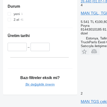
26.440 (01.07-)
4
Durum
MAN TGL, TGM,
yeni
2.el
5.541 TL
€100,8
Poyra
81443010185 81
dizel
Üretim tarihi
Estonya, Talli
TruckParts Eesti
Satıcıyla iletişim
–
Bazı filtreler eksik mi?
Bir değişiklik önerin
2
MAN TGS çekic