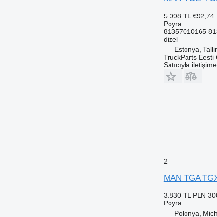
5.098 TL
€92,74
Poyra
81357010165 81
dizel
Estonya, Talli
TruckParts Eesti
Satıcıyla iletişim
2
MAN TGA TGX 
3.830 TL
PLN 30
Poyra
Polonya, Mic