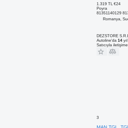
1.319 TL
€24
Poyra
81351140129 81
Romanya, Su
DEZSTORE S.R.
Autoline'da
14
yıl
Satıcıyla iletişim
3
MAN TGL, TGM,