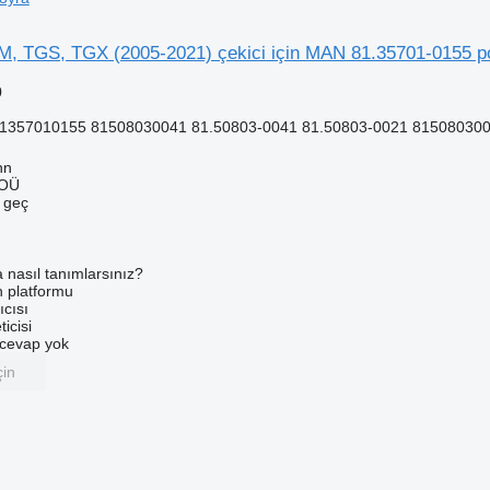
 TGS, TGX (2005-2021) çekici için MAN 81.35701-0155 p
0
81357010155 81508030041 81.50803-0041 81.50803-0021 815080300
nn
 OÜ
e geç
a nasıl tanımlarsınız?
an platformu
ıcısı
ticisi
u cevap yok
çin