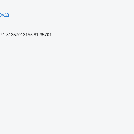
oyra
21 81357013155 81.35701...