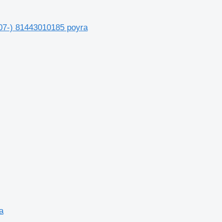
07-) 81443010185 poyra
a