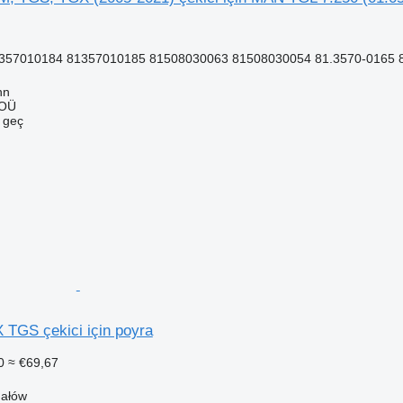
357010184 81357010185 81508030063 81508030054 81.3570-0165 81
nn
 OÜ
e geç
TGS çekici için poyra
0
≈ €69,67
hałów