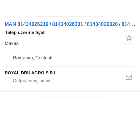
MAN 81434026219 / 81434026301 / 81434026320 / 81434026302 / 81434026220 kamyon için Arc lamelar axă față dreapta makas
Talep üzerine fiyat
Makas
Romanya, Cristesti
ROYAL DRU AGRO S.R.L.