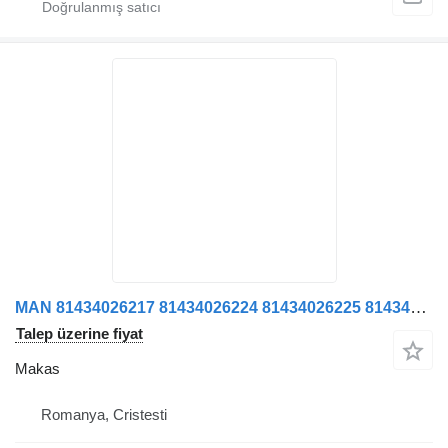
MAN 81434026217 81434026224 81434026225 81434026185 kamyon için Arc Lamela Axa Față Stânga 81434026217 81434026224 81434026225 8 makas
Talep üzerine fiyat
Makas
Romanya, Cristesti