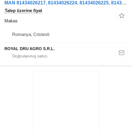
MAN 81434026217, 81434026224, 81434026225, 81434026185 kamyon için Arc lamelar față dreapta makas
Talep üzerine fiyat
Makas
Romanya, Cristesti
ROYAL DRU AGRO S.R.L.