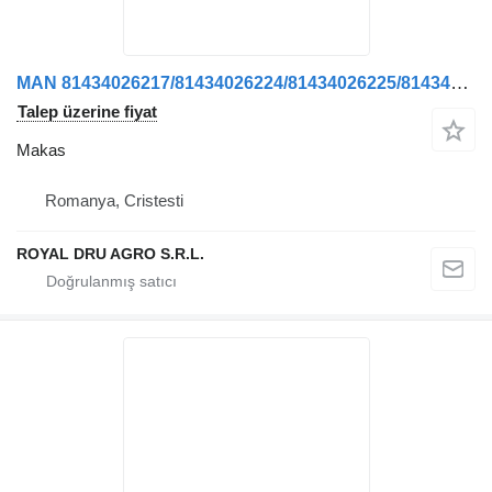
MAN 81434026217/81434026224/81434026225/81434026185 kamyon için Arc Lamela Axa Față Stânga 81434026217/81434026224/81434026225/8 makas
Talep üzerine fiyat
Makas
Romanya, Cristesti
ROYAL DRU AGRO S.R.L.