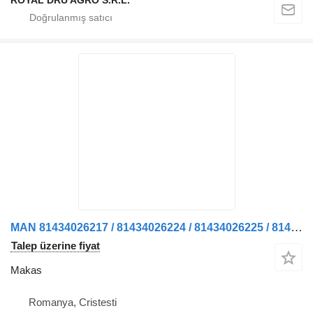
ROYAL DRU AGRO S.R.L.
MAN 81434026217 / 81434026224 / 81434026225 / 81434026185 kamyon için Arc lamelar axă față stânga makas
Talep üzerine fiyat
Makas
Romanya, Cristesti