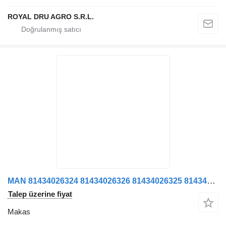
ROYAL DRU AGRO S.R.L.
MAN 81434026324 81434026326 81434026325 81434026312 81434026330 kamyon için Arc Lamela Axa Față Dreapta 81434026324 81434026326 81434026325 makas
Talep üzerine fiyat
Makas