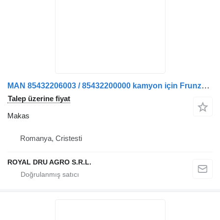
MAN 85432206003 / 85432200000 kamyon için Frunza Arc Axa Față Stânga 85432206003 / 85432200000 makas
Talep üzerine fiyat
Makas
Romanya, Cristesti
ROYAL DRU AGRO S.R.L.