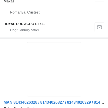
Makas
Romanya, Cristesti
ROYAL DRU AGRO S.R.L.
MAN 81434026328 / 81434026327 / 81434026329 / 81434026333 / 81434026345 kamyon için Arc Lamela Axa Față Stânga 81434026328 / 81434026327 / 814340263 makas