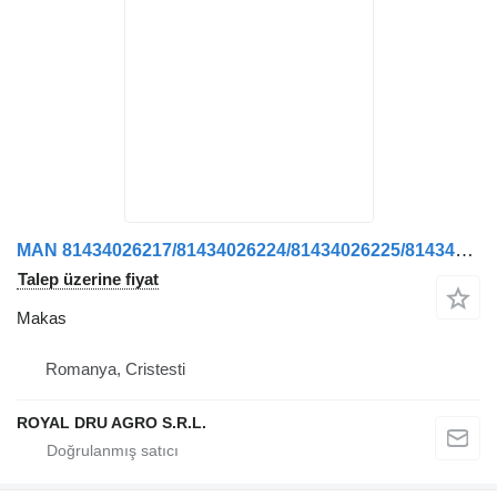
MAN 81434026217/81434026224/81434026225/81434026185 kamyon için Arc lamelar față dreapta makas
Talep üzerine fiyat
Makas
Romanya, Cristesti
ROYAL DRU AGRO S.R.L.