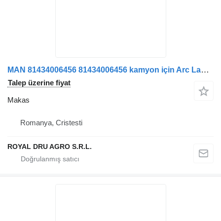
MAN 81434006456 81434006456 kamyon için Arc Lamelar Axa Față Stânga makas
Talep üzerine fiyat
Makas
Romanya, Cristesti
ROYAL DRU AGRO S.R.L.