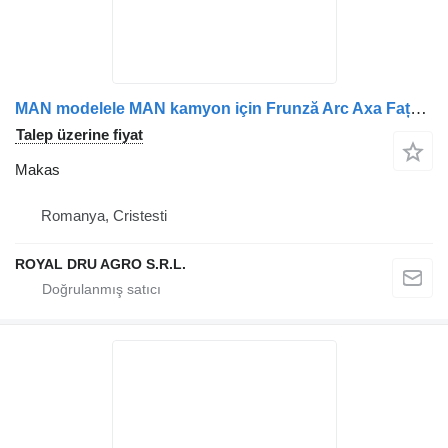
MAN modelele MAN kamyon için Frunză Arc Axa Față Stânga 85434026020 / 85434026021 / 854340260 makas
Talep üzerine fiyat
Makas
Romanya, Cristesti
ROYAL DRU AGRO S.R.L.