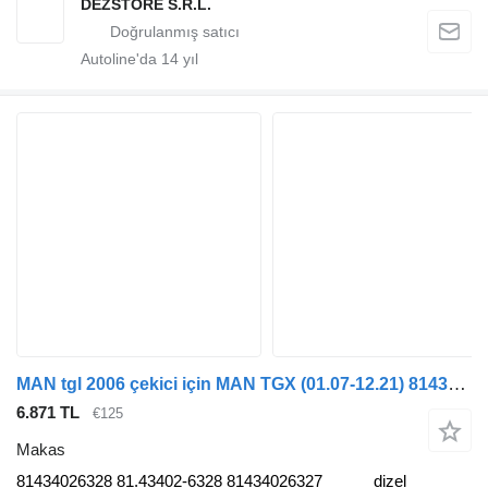
DEZSTORE S.R.L.
Autoline'da
14
yıl
MAN tgl 2006 çekici için MAN TGX (01.07-12.21) 81434026328 makas
6.871 TL
€125
Makas
81434026328 81.43402-6328 81434026327
dizel