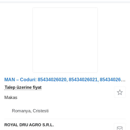
MAN – Coduri: 85434026020, 85434026021, 85434026029 kamyon için MAN Frunză Arc Axa Față Stânga – Coduri: 85434026020, 85434026021, 8 makas
Talep üzerine fiyat
Makas
Romanya, Cristesti
ROYAL DRU AGRO S.R.L.