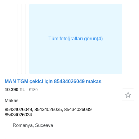
MAN TGM çekici için 85434026049 makas
10.390 TL
€189
Makas
85434026049, 85434026035, 85434026039
85434026034
Romanya, Suceava