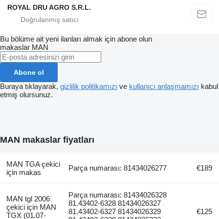
ROYAL DRU AGRO S.R.L.
Bu bölüme ait yeni ilanları almak için abone olun
makaslar
MAN
Abone ol
Buraya tıklayarak,
gizlilik politikamızı
ve
kullanıcı anlaşmamızı
kabul
etmiş olursunuz.
MAN makaslar fiyatları
MAN TGA çekici
Parça numarası: 81434026277
€189
için makas
Parça numarası: 81434026328
MAN tgl 2006
81.43402-6328 81434026327
çekici için MAN
81.43402-6327 81434026329
€125
TGX (01.07-