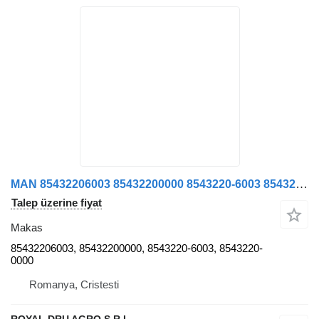
MAN 85432206003 85432200000 8543220-6003 8543220-0000 kamyon için Frunza Arc Axa Față Stânga 85432206003 85432200000 8543220-6003 makas
Talep üzerine fiyat
Makas
85432206003, 85432200000, 8543220-6003, 8543220-
0000
Romanya, Cristesti