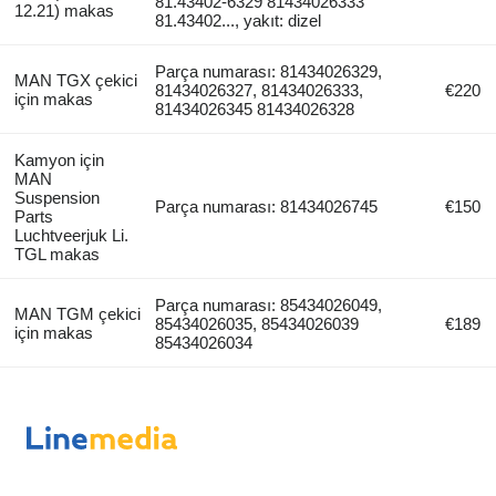
81.43402-6329 81434026333
12.21) makas
81.43402..., yakıt: dizel
Parça numarası: 81434026329,
MAN TGX çekici
81434026327, 81434026333,
€220
için makas
81434026345 81434026328
Kamyon için
MAN
Suspension
Parça numarası: 81434026745
€150
Parts
Luchtveerjuk Li.
TGL makas
Parça numarası: 85434026049,
MAN TGM çekici
85434026035, 85434026039
€189
için makas
85434026034