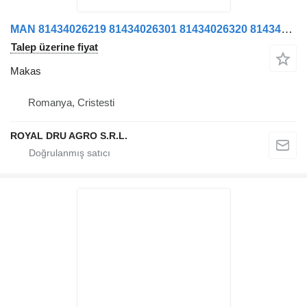
MAN 81434026219 81434026301 81434026320 81434026302 81434026220 kamyon için Arc lamelar axă față stânga makas
Talep üzerine fiyat
Makas
Romanya, Cristesti
ROYAL DRU AGRO S.R.L.