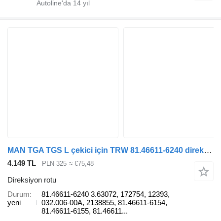
Autoline'da
14
yıl
MAN TGA TGS L çekici için TRW 81.46611-6240 direksiyon rotu
4.149 TL
PLN 325
≈ €75,48
Direksiyon rotu
Durum
81.46611-6240 3.63072, 172754, 12393,
yeni
032.006-00A, 2138855, 81.46611-6154,
81.46611-6155, 81.46611...