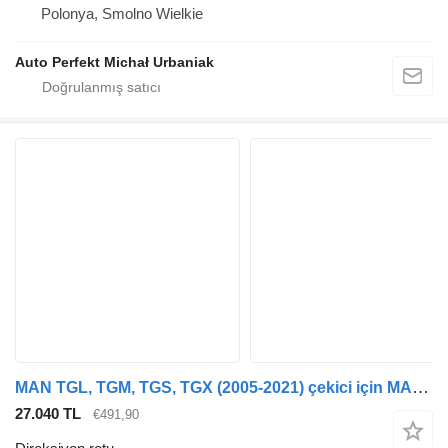
Polonya, Smolno Wielkie
Auto Perfekt Michał Urbaniak
MAN TGL, TGM, TGS, TGX (2005-2021) çekici için MAN 81475016053 direksiyon rotu
27.040 TL
€491,90