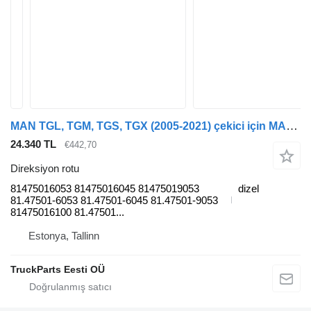
MAN TGL, TGM, TGS, TGX (2005-2021) çekici için MAN 81475016053 direksiyon rotu
24.340 TL
€442,70
Direksiyon rotu
81475016053 81475016045 81475019053
dizel
81.47501-6053 81.47501-6045 81.47501-9053
81475016100 81.47501...
Estonya, Tallinn
TruckParts Eesti OÜ