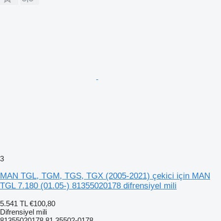
3
MAN TGL, TGM, TGS, TGX (2005-2021) çekici için MAN
TGL 7.180 (01.05-) 81355020178 difrensiyel mili
5.541 TL
€100,80
Difrensiyel mili
81355020178 81.35502-0178