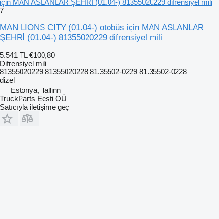
için MAN ASLANLAR ŞEHRİ (01.04-) 81355020229 difrensiyel mili
7
MAN LIONS CITY (01.04-) otobüs için MAN ASLANLAR
ŞEHRİ (01.04-) 81355020229 difrensiyel mili
5.541 TL
€100,80
Difrensiyel mili
81355020229 81355020228 81.35502-0229 81.35502-0228
dizel
Estonya, Tallinn
TruckParts Eesti OÜ
Satıcıyla iletişime geç