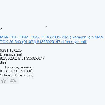
2
MAN TGL, TGM, TGS, TGX (2005-2021) kamyon için MAN
TGX 26.540 (01.07-) 81355020147 difrensiyel mili
6.871 TL
€125
Difrensiyel mili
81355020147 81.35502-0147
dizel
Estonya, Rummu
KB AUTO EESTI OÜ
Satıcıyla iletişime geç