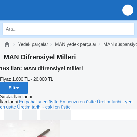
Yedek parçalar
MAN yedek parçalar
MAN süspansiy
MAN Difrensiyel Milleri
163 ilan:
MAN difrensiyel milleri
Fiyat:
1.600 TL - 26.000 TL
Filtre
Sırala
:
İlan tarihi
İlan tarihi
En pahalısı en üstte
En ucuzu en üstte
Üretim tarihi - yeni
en üstte
Üretim tarihi - eski en üstte