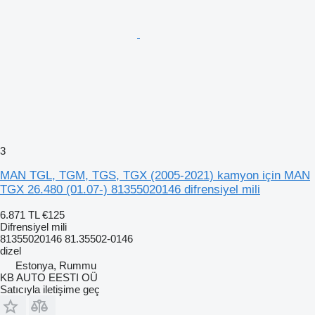
3
MAN TGL, TGM, TGS, TGX (2005-2021) kamyon için MAN
TGX 26.480 (01.07-) 81355020146 difrensiyel mili
6.871 TL
€125
Difrensiyel mili
81355020146 81.35502-0146
dizel
Estonya, Rummu
KB AUTO EESTI OÜ
Satıcıyla iletişime geç