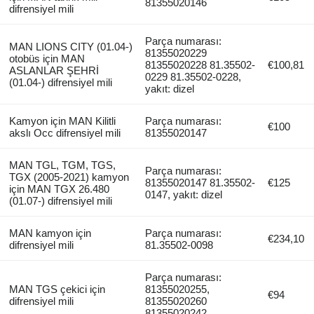
81355020146
difrensiyel mili
Parça numarası:
MAN LIONS CITY (01.04-)
81355020229
otobüs için MAN
81355020228 81.35502-
€100,81
ASLANLAR ŞEHRİ
0229 81.35502-0228,
(01.04-) difrensiyel mili
yakıt: dizel
Kamyon için MAN Kilitli
Parça numarası:
€100
akslı Occ difrensiyel mili
81355020147
MAN TGL, TGM, TGS,
Parça numarası:
TGX (2005-2021) kamyon
81355020147 81.35502-
€125
için MAN TGX 26.480
0147, yakıt: dizel
(01.07-) difrensiyel mili
MAN kamyon için
Parça numarası:
€234,10
difrensiyel mili
81.35502-0098
Parça numarası:
MAN TGS çekici için
81355020255,
€94
difrensiyel mili
81355020260
81355020242