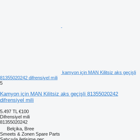
kamyon için MAN Kilitsiz aks geçişli
81355020242 difrensiyel mili
5
Kamyon için MAN Kilitsiz aks geçişli 81355020242
difrensiyel mili
5.497 TL
€100
Difrensiyel mili
81355020242
Belçika, Bree
Smeets & Zonen Spare Parts
Satıcıyla iletişime geç