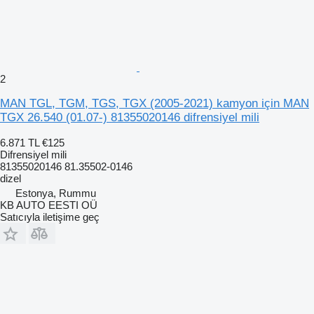
2
MAN TGL, TGM, TGS, TGX (2005-2021) kamyon için MAN
TGX 26.540 (01.07-) 81355020146 difrensiyel mili
6.871 TL
€125
Difrensiyel mili
81355020146 81.35502-0146
dizel
Estonya, Rummu
KB AUTO EESTI OÜ
Satıcıyla iletişime geç