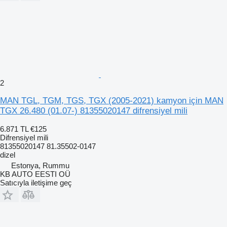
2
MAN TGL, TGM, TGS, TGX (2005-2021) kamyon için MAN
TGX 26.480 (01.07-) 81355020147 difrensiyel mili
6.871 TL
€125
Difrensiyel mili
81355020147 81.35502-0147
dizel
Estonya, Rummu
KB AUTO EESTI OÜ
Satıcıyla iletişime geç