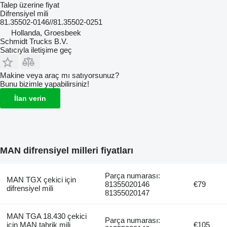
Talep üzerine fiyat
Difrensiyel mili
81.35502-0146//81.35502-0251
Hollanda, Groesbeek
Schmidt Trucks B.V.
Satıcıyla iletişime geç
Makine veya araç mı satıyorsunuz?
Bunu bizimle yapabilirsiniz!
İlan verin
MAN difrensiyel milleri fiyatları
Parça numarası:
MAN TGX çekici için
81355020146
€79
difrensiyel mili
81355020147
MAN TGA 18.430 çekici
Parça numarası:
için MAN tahrik mili
€105