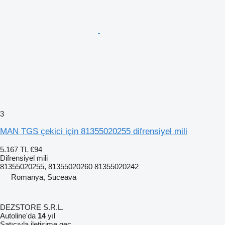
3
MAN TGS çekici için 81355020255 difrensiyel mili
5.167 TL
€94
Difrensiyel mili
81355020255, 81355020260 81355020242
Romanya, Suceava
DEZSTORE S.R.L.
Autoline'da
14
yıl
Satıcıyla iletişime geç