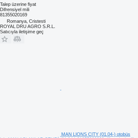
Talep üzerine fiyat
Difrensiyel mili
81355020169
Romanya, Cristesti
ROYAL DRU AGRO S.R.L.
Satıcıyla iletişime geç
MAN LIONS CITY (01.04-) otobüs