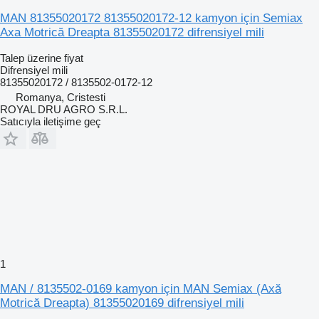
MAN 81355020172 81355020172-12 kamyon için Semiax
Axa Motrică Dreapta 81355020172 difrensiyel mili
Talep üzerine fiyat
Difrensiyel mili
81355020172 / 8135502-0172-12
Romanya, Cristesti
ROYAL DRU AGRO S.R.L.
Satıcıyla iletişime geç
1
MAN / 8135502-0169 kamyon için MAN Semiax (Axă
Motrică Dreapta) 81355020169 difrensiyel mili