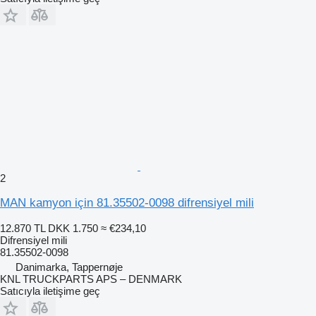
2
MAN kamyon için 81.35502-0098 difrensiyel mili
12.870 TL
DKK 1.750
≈ €234,10
Difrensiyel mili
81.35502-0098
Danimarka, Tappernøje
KNL TRUCKPARTS APS – DENMARK
Satıcıyla iletişime geç