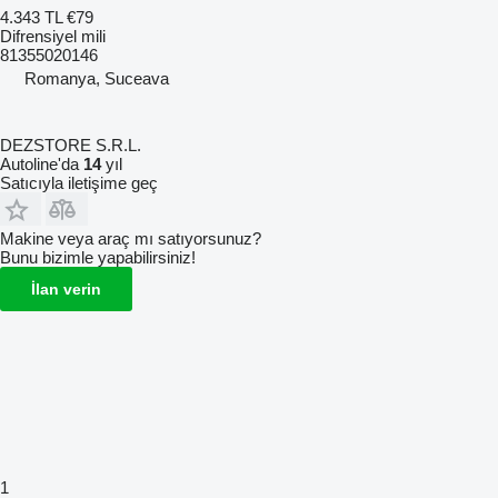
4.343 TL
€79
Difrensiyel mili
81355020146
Romanya, Suceava
DEZSTORE S.R.L.
Autoline'da
14
yıl
Satıcıyla iletişime geç
Makine veya araç mı satıyorsunuz?
Bunu bizimle yapabilirsiniz!
İlan verin
1