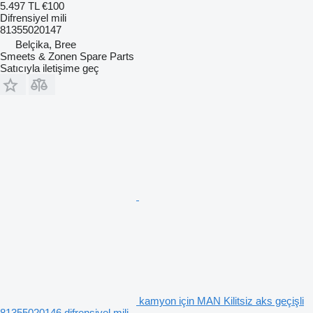
5.497 TL
€100
Difrensiyel mili
81355020147
Belçika, Bree
Smeets & Zonen Spare Parts
Satıcıyla iletişime geç
kamyon için MAN Kilitsiz aks geçişli
81355020146 difrensiyel mili