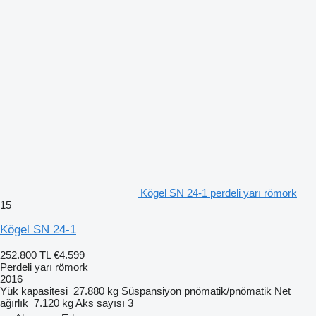
Kögel SN 24-1 perdeli yarı römork
15
Kögel SN 24-1
252.800 TL
€4.599
Perdeli yarı römork
2016
Yük kapasitesi
27.880 kg
Süspansiyon
pnömatik/pnömatik
Net
ağırlık
7.120 kg
Aks sayısı
3