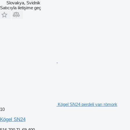
Slovakya, Svidnik
Satıcıyla iletişime geç
Kögel SN24 perdeli yarı römork
10
Kögel SN24
516.700 TL
€9.400