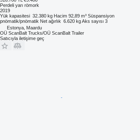
Perdeli yarı römork
2019
Yük kapasitesi
32.380 kg
Hacim
92,89 m³
Süspansiyon
pnömatik/pnömatik
Net ağırlık
6.620 kg
Aks sayısı
3
Estonya, Maardu
OÜ ScanBalt Trucks/OÜ ScanBalt Trailer
Satıcıyla iletişime geç