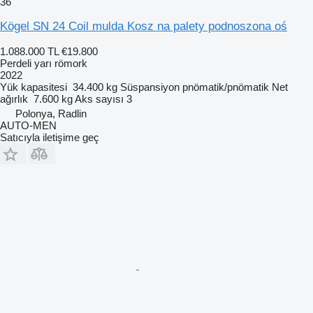
36
Kögel SN 24 Coil mulda Kosz na palety podnoszona oś
1.088.000 TL
€19.800
Perdeli yarı römork
2022
Yük kapasitesi
34.400 kg
Süspansiyon
pnömatik/pnömatik
Net
ağırlık
7.600 kg
Aks sayısı
3
Polonya, Radlin
AUTO-MEN
Satıcıyla iletişime geç