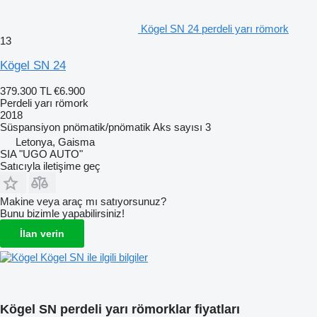
Kögel SN 24 perdeli yarı römork
13
Kögel SN 24
379.300 TL
€6.900
Perdeli yarı römork
2018
Süspansiyon
pnömatik/pnömatik
Aks sayısı
3
Letonya, Gaisma
SIA "UGO AUTO"
Satıcıyla iletişime geç
Makine veya araç mı satıyorsunuz?
Bunu bizimle yapabilirsiniz!
İlan verin
Kögel SN ile ilgili bilgiler
Kögel SN perdeli yarı römorklar fiyatları