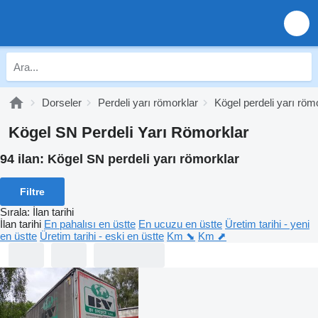
Dorseler
Perdeli yarı römorklar
Kögel perdeli yarı röm
Kögel SN Perdeli Yarı Römorklar
94 ilan:
Kögel SN perdeli yarı römorklar
Filtre
Sırala
:
İlan tarihi
İlan tarihi
En pahalısı en üstte
En ucuzu en üstte
Üretim tarihi - yeni
en üstte
Üretim tarihi - eski en üstte
Km ⬊
Km ⬈