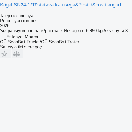
Kögel SN24-1/Tõstetava katusega&Postid&posti augud
Talep üzerine fiyat
Perdeli yarı römork
2026
Süspansiyon
pnömatik/pnömatik
Net ağırlık
6.950 kg
Aks sayısı
3
Estonya, Maardu
OÜ ScanBalt Trucks/OÜ ScanBalt Trailer
Satıcıyla iletişime geç