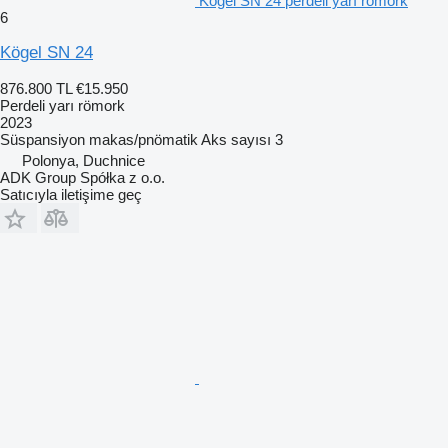
Kögel SN 24 perdeli yarı römork
6
Kögel SN 24
876.800 TL
€15.950
Perdeli yarı römork
2023
Süspansiyon
makas/pnömatik
Aks sayısı
3
Polonya, Duchnice
ADK Group Spółka z o.o.
Satıcıyla iletişime geç