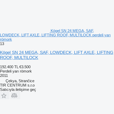
Kögel SN 24 MEGA, SAF,
LOWDECK, LIFT AXLE, LIFTING ROOF, MULTILOCK perdeli yarı
römork
13
Kögel SN 24 MEGA, SAF, LOWDECK, LIFT AXLE, LIFTING
ROOF, MULTILOCK
192.400 TL
€3.500
Perdeli yarı römork
2011
Çekya, Strančice
TIR CENTRUM s.r.o
Satıcıyla iletişime geç