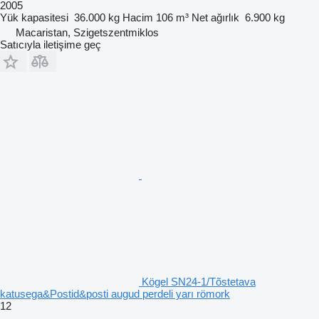
2005
Yük kapasitesi
36.000 kg
Hacim
106 m³
Net ağırlık
6.900 kg
Macaristan, Szigetszentmiklos
Satıcıyla iletişime geç
Kögel SN24-1/Tõstetava
katusega&Postid&posti augud perdeli yarı römork
12