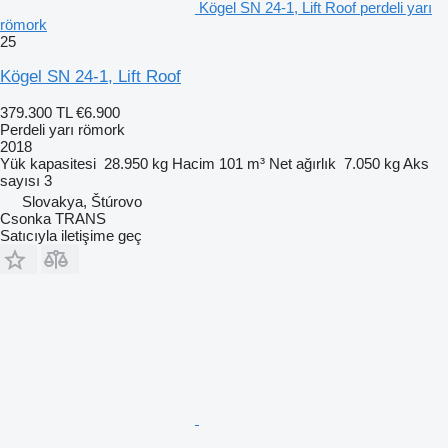
Kögel SN 24-1, Lift Roof perdeli yarı
römork
25
Kögel SN 24-1, Lift Roof
379.300 TL
€6.900
Perdeli yarı römork
2018
Yük kapasitesi
28.950 kg
Hacim
101 m³
Net ağırlık
7.050 kg
Aks
sayısı
3
Slovakya, Štúrovo
Csonka TRANS
Satıcıyla iletişime geç