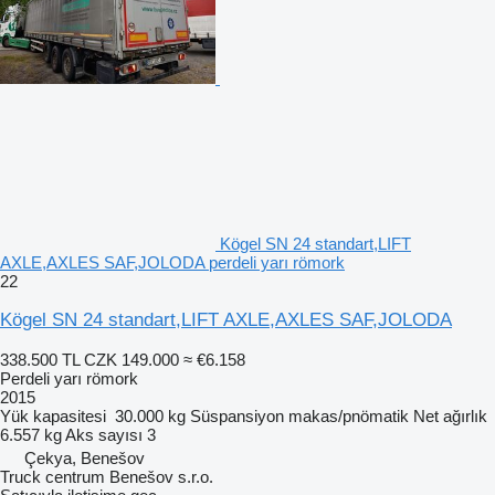
Kögel SN 24 standart,LIFT
AXLE,AXLES SAF,JOLODA perdeli yarı römork
22
Kögel SN 24 standart,LIFT AXLE,AXLES SAF,JOLODA
338.500 TL
CZK 149.000
≈ €6.158
Perdeli yarı römork
2015
Yük kapasitesi
30.000 kg
Süspansiyon
makas/pnömatik
Net ağırlık
6.557 kg
Aks sayısı
3
Çekya, Benešov
Truck centrum Benešov s.r.o.