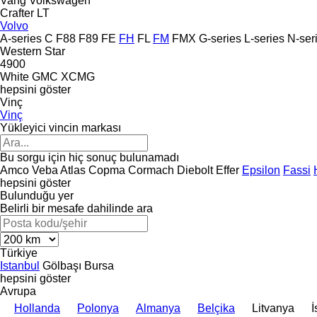
Vang
Volkswagen
Crafter
LT
Volvo
A-series
C
F88
F89
FE
FH
FL
FM
FMX
G-series
L-series
N-ser
Western Star
4900
White GMC
XCMG
hepsini göster
Vinç
Vinç
Yükleyici vincin markası
Bu sorgu için hiç sonuç bulunamadı
Amco Veba
Atlas
Copma
Cormach
Diebolt
Effer
Epsilon
Fassi
hepsini göster
Bulunduğu yer
Belirli bir mesafe dahilinde ara
Türkiye
Istanbul
Gölbaşı
Bursa
hepsini göster
Avrupa
Hollanda
Polonya
Almanya
Belçika
Litvanya
İ