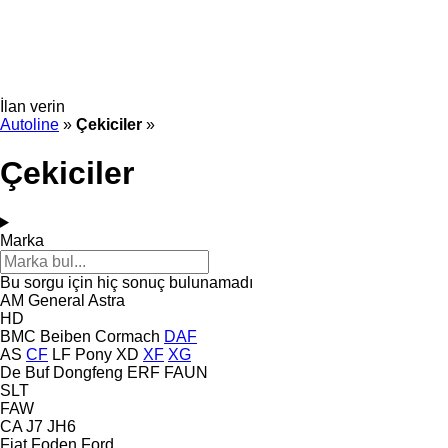
İlan verin
Autoline
»
Çekiciler
»
Çekiciler
Marka
Bu sorgu için hiç sonuç bulunamadı
AM General
Astra
HD
BMC
Beiben
Cormach
DAF
AS
CF
LF
Pony
XD
XF
XG
De Buf
Dongfeng
ERF
FAUN
SLT
FAW
CA
J7
JH6
Fiat
Foden
Ford