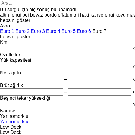
Bu sorgu için hiç sonuç bulunamadı
altın rengi
bej
beyaz
bordo
eflatun
gri
haki
kahverengi
koyu mav
hepsini göster
Avro
Euro 1
Euro 2
Euro 3
Euro 4
Euro 5
Euro 6
Euro 7
hepsini göster
Km
–
Özellikler
Yük kapasitesi
–
k
Net ağırlık
–
k
Brüt ağırlık
–
k
Beşinci teker yüksekliği
–
Karoser
Yarı römorklu
Yarı römorklu
Low Deck
Low Deck