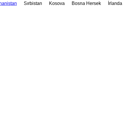
nanistan
Sırbistan
Kosova
Bosna Hersek
İrlanda