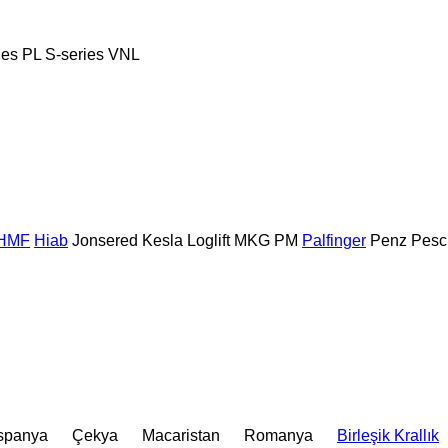
ies
PL
S-series
VNL
HMF
Hiab
Jonsered
Kesla
Loglift
MKG
PM
Palfinger
Penz
Pesc
spanya
Çekya
Macaristan
Romanya
Birleşik Krallık