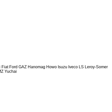
i
Fiat
Ford
GAZ
Hanomag
Howo
Isuzu
Iveco
LS
Leroy-Somer
MZ
Yuchai