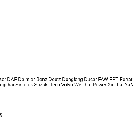
sor
DAF
Daimler-Benz
Deutz
Dongfeng
Ducar
FAW
FPT
Ferrar
ngchai
Sinotruk
Suzuki
Teco
Volvo
Weichai Power
Xinchai
Ya
g