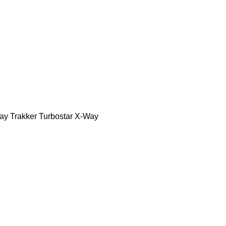
ay
Trakker
Turbostar
X-Way