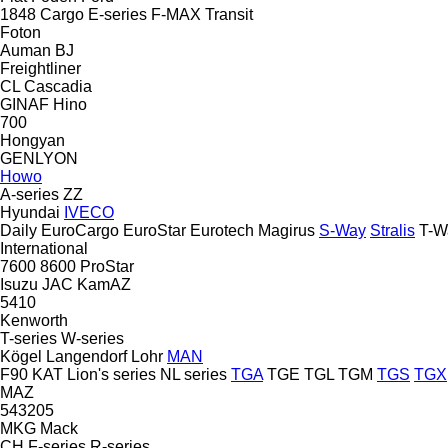
1848
Cargo
E-series
F-MAX
Transit
Foton
Auman
BJ
Freightliner
CL
Cascadia
GINAF
Hino
700
Hongyan
GENLYON
Howo
A-series
ZZ
Hyundai
IVECO
Daily
EuroCargo
EuroStar
Eurotech
Magirus
S-Way
Stralis
T-W
International
7600
8600
ProStar
Isuzu
JAC
KamAZ
5410
Kenworth
T-series
W-series
Kögel
Langendorf
Lohr
MAN
F90
KAT
Lion's series
NL series
TGA
TGE
TGL
TGM
TGS
TGX
MAZ
543205
MKG
Mack
CH
F-series
R-series