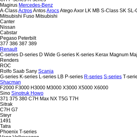
Magirus
Mercedes-Benz
A-Class
Actros
Antos
Arocs
Atego
Axor
LK
MB
S-Class
SK
SL-
Mitsubishi Fuso
Mitsubishi
Canter
Nissan
Cabstar
Pegaso
Peterbilt
377
386
387
389
Renault
C-series
D-series
D Wide
G-series
K-series
Kerax
Magnum
Maj
Renders
ROC
Rolfo
Saab
Sany
Scania
G-series
K-series
L-series
LB
P-series
R-series
S-series
T-seri
Shacman
F2000
F3000
H3000
M3000
X3000
X5000
X6000
Sino
Sinotruk Howo
371
375
380
C7H
Max
NX
T5G
T7H
Sitrak
C7H
G7
Steyr
1491
Tatra
Phoenix
T-series