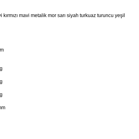
i
kırmızı
mavi
metalik
mor
sarı
siyah
turkuaz
turuncu
yeşil
km
g
g
g
mm