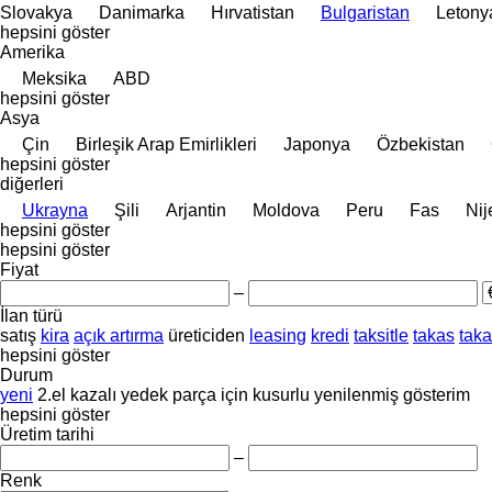
Slovakya
Danimarka
Hırvatistan
Bulgaristan
Letony
hepsini göster
Amerika
Meksika
ABD
hepsini göster
Asya
Çin
Birleşik Arap Emirlikleri
Japonya
Özbekistan
hepsini göster
diğerleri
Ukrayna
Şili
Arjantin
Moldova
Peru
Fas
Nij
hepsini göster
hepsini göster
Fiyat
–
İlan türü
satış
kira
açık artırma
üreticiden
leasing
kredi
taksitle
takas
tak
hepsini göster
Durum
yeni
2.el
kazalı
yedek parça için
kusurlu
yenilenmiş
gösterim
hepsini göster
Üretim tarihi
–
Renk