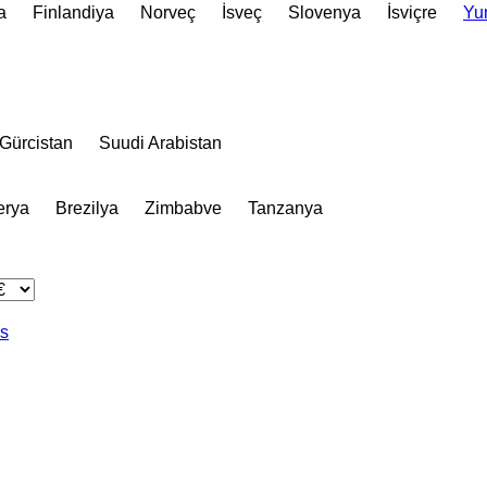
a
Finlandiya
Norveç
İsveç
Slovenya
İsviçre
Yu
Gürcistan
Suudi Arabistan
erya
Brezilya
Zimbabve
Tanzanya
as