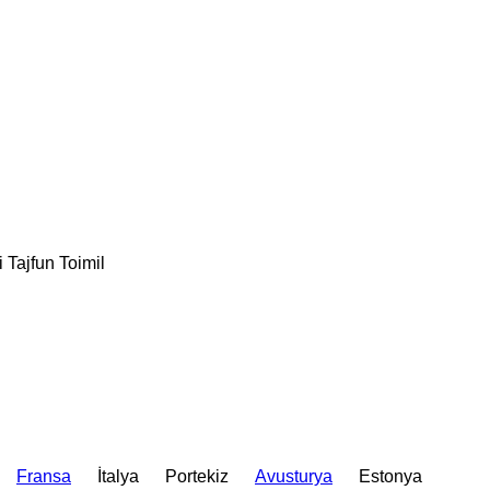
i
Tajfun
Toimil
Fransa
İtalya
Portekiz
Avusturya
Estonya