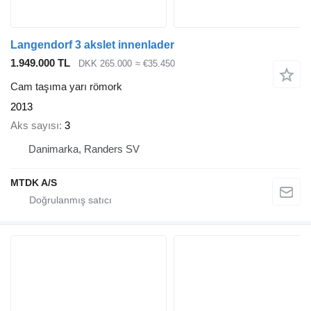
Langendorf 3 akslet innenlader
1.949.000 TL
DKK 265.000
≈ €35.450
Cam taşıma yarı römork
2013
Aks sayısı
3
Danimarka, Randers SV
MTDK A/S