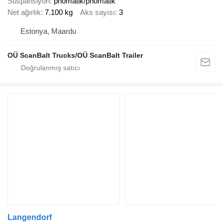
Süspansiyon
pnömatik/pnömatik
Net ağırlık
7.100 kg
Aks sayısı
3
Estonya, Maardu
OÜ ScanBalt Trucks/OÜ ScanBalt Trailer
Langendorf