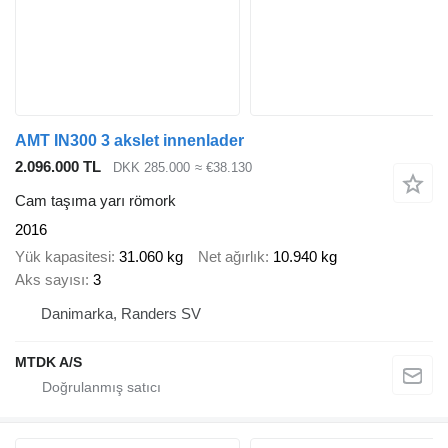
AMT IN300 3 akslet innenlader
2.096.000 TL
DKK 285.000
≈ €38.130
Cam taşıma yarı römork
2016
Yük kapasitesi
31.060 kg
Net ağırlık
10.940 kg
Aks sayısı
3
Danimarka, Randers SV
MTDK A/S