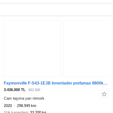
Faymonville F-S43-1EJB Innenlader prefamax 8800kg! 298949km
3.436.000 TL
€62.500
Cam taşıma yarı römork
2020
298.949 km
Yük kapasitesi
33.200 kg