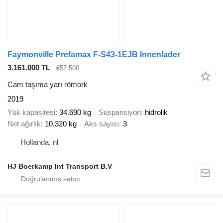
Faymonville Prefamax F-S43-1EJB Innenlader
3.161.000 TL
€57.500
Cam taşıma yarı römork
2019
Yük kapasitesi
34.690 kg
Süspansiyon
hidrolik
Net ağırlık
10.320 kg
Aks sayısı
3
Hollanda, nl
HJ Boerkamp Int Transport B.V