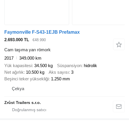
Faymonville F-S43-1EJB Prefamax
2.693.000 TL
€48.990
Cam taşıma yarı römork
2017
349.000 km
Yük kapasitesi
34.500 kg
Süspansiyon
hidrolik
Net ağırlık
10.500 kg
Aks sayısı
3
Beşinci teker yüksekliği
1.250 mm
Çekya
Zrůst Trailers s.r.o.