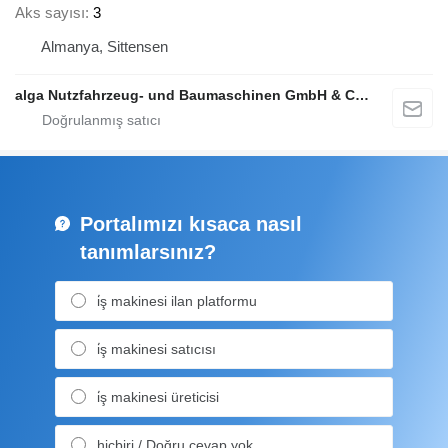
Aks sayısı
3
Almanya, Sittensen
alga Nutzfahrzeug- und Baumaschinen GmbH & Co. KG
Portalımızı kısaca nasıl
tanımlarsınız?
i̇ş makinesi ilan platformu
i̇ş makinesi satıcısı
i̇ş makinesi üreticisi
hiçbiri / Doğru cevap yok