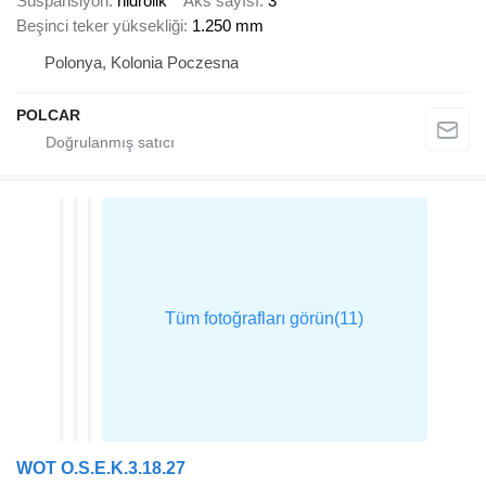
Süspansiyon
hidrolik
Aks sayısı
3
Beşinci teker yüksekliği
1.250 mm
Polonya, Kolonia Poczesna
POLCAR
WOT O.S.E.K.3.18.27