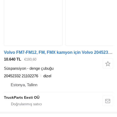
Volvo FM7-FM12, FM, FMX kamyon için Volvo 20452332 denge çubuğu
10.640 TL
€193,60
Süspansiyon - denge çubuğu
20452332 21102276
dizel
Estonya, Tallinn
TruckParts Eesti OÜ