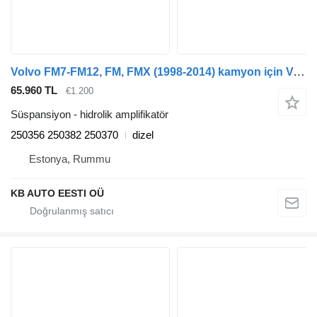
Volvo FM7-FM12, FM, FMX (1998-2014) kamyon için Volvo FM (01.05-01.14) 250356 hidrolik amplifikatör
65.960 TL
€1.200
Süspansiyon - hidrolik amplifikatör
250356 250382 250370
dizel
Estonya, Rummu
KB AUTO EESTI OÜ