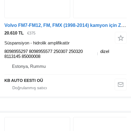
Volvo FM7-FM12, FM, FMX (1998-2014) kamyon için ZF FM (01.05-) 8098955297 hidrolik amplifikatör
20.610 TL
€375
Süspansiyon - hidrolik amplifikatör
8098955297 8098955577 250307 250320
dizel
8113145 85000008
Estonya, Rummu
KB AUTO EESTI OÜ