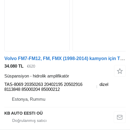
Volvo FM7-FM12, FM, FMX (1998-2014) kamyon için TRW FM (01.05-) TAS-8069 hidrolik amplifikatör
34.080 TL
€620
Süspansiyon - hidrolik amplifikatör
TAS-8069 20350263 20402195 20502916
dizel
8113848 85000204 85000212
Estonya, Rummu
KB AUTO EESTI OÜ