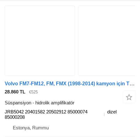
Volvo FM7-FM12, FM, FMX (1998-2014) kamyon için TRW FM (01.05-) JRB5042 hidrolik amplifikatör
28.860 TL
€525
Süspansiyon - hidrolik amplifikatör
JRB5042 20401582 20502912 85000074
dizel
85000208
Estonya, Rummu