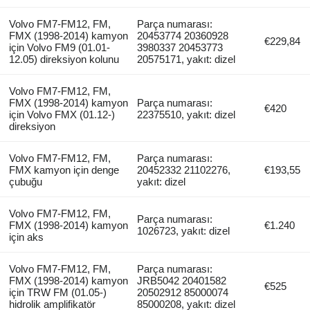
Volvo FM7-FM12, FM,
Parça numarası:
FMX (1998-2014) kamyon
20453774 20360928
€229,84
için Volvo FM9 (01.01-
3980337 20453773
12.05) direksiyon kolunu
20575171, yakıt: dizel
Volvo FM7-FM12, FM,
FMX (1998-2014) kamyon
Parça numarası:
€420
için Volvo FMX (01.12-)
22375510, yakıt: dizel
direksiyon
Volvo FM7-FM12, FM,
Parça numarası:
FMX kamyon için denge
20452332 21102276,
€193,55
çubuğu
yakıt: dizel
Volvo FM7-FM12, FM,
Parça numarası:
FMX (1998-2014) kamyon
€1.240
1026723, yakıt: dizel
için aks
Volvo FM7-FM12, FM,
Parça numarası:
FMX (1998-2014) kamyon
JRB5042 20401582
€525
için TRW FM (01.05-)
20502912 85000074
hidrolik amplifikatör
85000208, yakıt: dizel