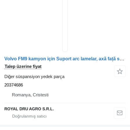
Volvo FM9 kamyon için Suport arc lamelar, axă față spate stânga 20374686 diğer süspansiyon yedek parça
Talep üzerine fiyat
Diğer süspansiyon yedek parça
20374686
Romanya, Cristesti
ROYAL DRU AGRO S.R.L.