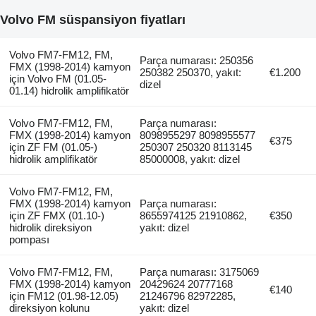
Volvo FM süspansiyon fiyatları
Volvo FM7-FM12, FM,
Parça numarası: 250356
FMX (1998-2014) kamyon
250382 250370, yakıt:
€1.200
için Volvo FM (01.05-
dizel
01.14) hidrolik amplifikatör
Volvo FM7-FM12, FM,
Parça numarası:
FMX (1998-2014) kamyon
8098955297 8098955577
€375
için ZF FM (01.05-)
250307 250320 8113145
hidrolik amplifikatör
85000008, yakıt: dizel
Volvo FM7-FM12, FM,
FMX (1998-2014) kamyon
Parça numarası:
için ZF FMX (01.10-)
8655974125 21910862,
€350
hidrolik direksiyon
yakıt: dizel
pompası
Volvo FM7-FM12, FM,
Parça numarası: 3175069
FMX (1998-2014) kamyon
20429624 20777168
€140
için FM12 (01.98-12.05)
21246796 82972285,
direksiyon kolunu
yakıt: dizel