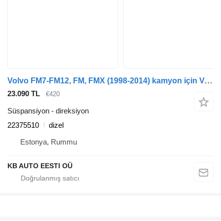
Volvo FM7-FM12, FM, FMX (1998-2014) kamyon için Volvo FMX (01.12-) 22375510 direksiyon
23.090 TL
€420
Süspansiyon - direksiyon
22375510
dizel
Estonya, Rummu
KB AUTO EESTI OÜ