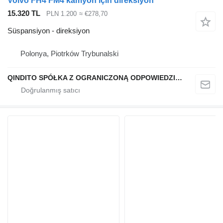
Volvo FH4 FM4 kamyon için direksiyon
15.320 TL
PLN 1.200
≈ €278,70
Süspansiyon - direksiyon
Polonya, Piotrków Trybunalski
QINDITO SPÓŁKA Z OGRANICZONĄ ODPOWIEDZIALNOŚCIĄ