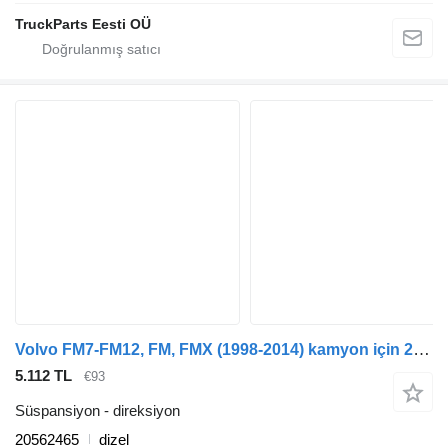
TruckParts Eesti OÜ
Volvo FM7-FM12, FM, FMX (1998-2014) kamyon için 20562465 direksiyon
5.112 TL
€93
Süspansiyon - direksiyon
20562465
dizel