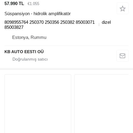
57.990 TL
€1.055
Süspansiyon - hidrolik amplifikatör
8098955764 250370 250356 250382 85003071
dizel
85003827
Estonya, Rummu
KB AUTO EESTI OÜ