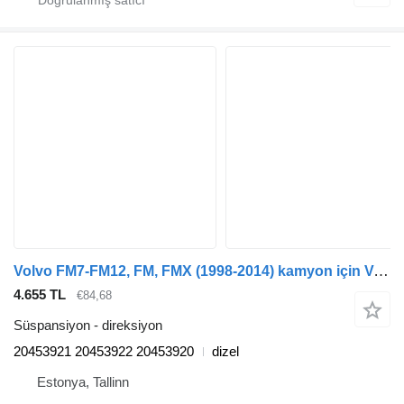
Volvo FM7-FM12, FM, FMX (1998-2014) kamyon için Volvo FM9 (01.01-12.05) 20453921 direksiyon
4.655 TL
€84,68
Süspansiyon - direksiyon
20453921 20453922 20453920
dizel
Estonya, Tallinn