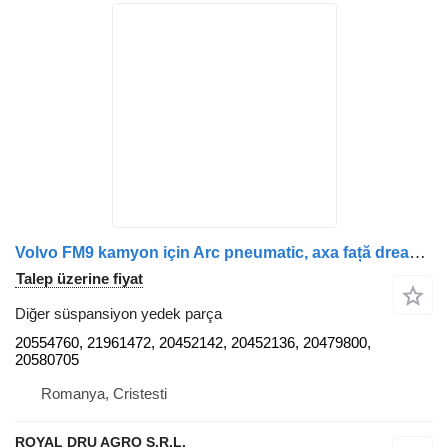
Volvo FM9 kamyon için Arc pneumatic, axa față dreapta 20554760 diğer süspansiyon yedek parça
Talep üzerine fiyat
Diğer süspansiyon yedek parça
20554760, 21961472, 20452142, 20452136, 20479800,
20580705
Romanya, Cristesti
ROYAL DRU AGRO S.R.L.