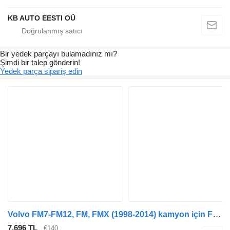
KB AUTO EESTI OÜ
Bir yedek parçayı bulamadınız mı?
Şimdi bir talep gönderin!
Yedek parça sipariş edin
Volvo FM7-FM12, FM, FMX (1998-2014) kamyon için FM12 (01.98-12.05) 3175069 direksiyon kolunu
7.696 TL
€140