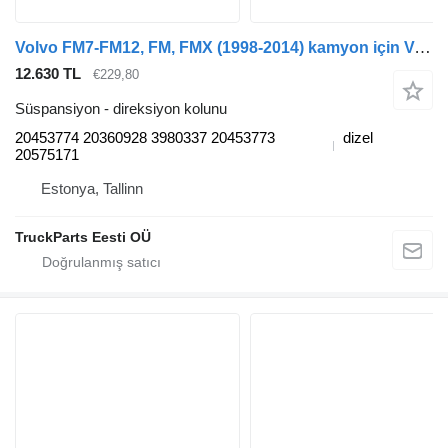
Volvo FM7-FM12, FM, FMX (1998-2014) kamyon için Volvo FM9 (01.01-12.05) 20453774 direksiyon kolunu
12.630 TL
€229,80
Süspansiyon - direksiyon kolunu
20453774 20360928 3980337 20453773
dizel
20575171
Estonya, Tallinn
TruckParts Eesti OÜ