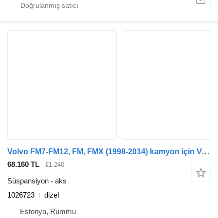
Volvo FM7-FM12, FM, FMX (1998-2014) kamyon için Volvo FM (01.05-) 1026723 aks
68.160 TL
€1.240
Süspansiyon - aks
1026723
dizel
Estonya, Rummu