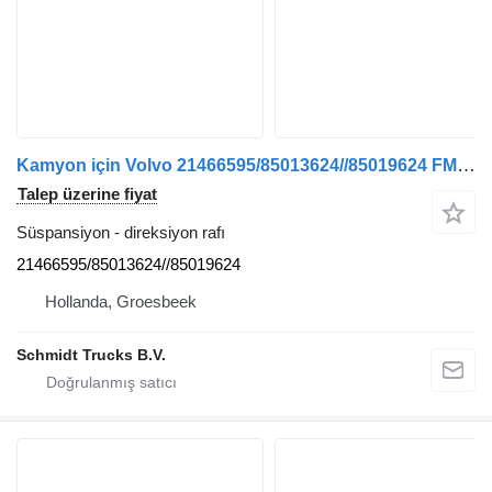
Kamyon için Volvo 21466595/85013624//85019624 FM 420 EURO 6 direksiyon rafı
Talep üzerine fiyat
Süspansiyon - direksiyon rafı
21466595/85013624//85019624
Hollanda, Groesbeek
Schmidt Trucks B.V.