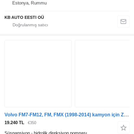
Estonya, Rummu
KB AUTO EESTI OÜ
Volvo FM7-FM12, FM, FMX (1998-2014) kamyon için ZF FMX (01.10-) 8655974125 hidrolik direksiyon pompası
19.240 TL
€350
Süspansiyon - hidrolik direksiyon pompası