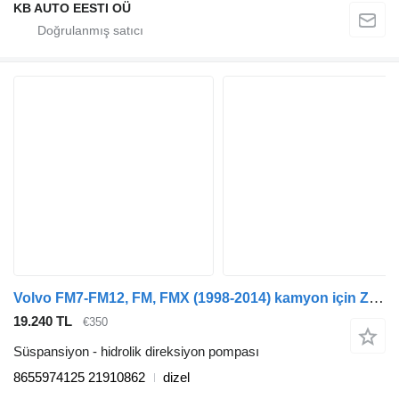
KB AUTO EESTI OÜ
Volvo FM7-FM12, FM, FMX (1998-2014) kamyon için ZF FMX (01.10-) 8655974125 hidrolik direksiyon pompası
19.240 TL
€350
Süspansiyon - hidrolik direksiyon pompası
8655974125 21910862
dizel