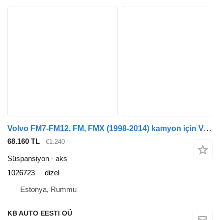
Volvo FM7-FM12, FM, FMX (1998-2014) kamyon için Volvo 1026723 aks
68.160 TL
€1.240
Süspansiyon - aks
1026723
dizel
Estonya, Rummu
KB AUTO EESTI OÜ