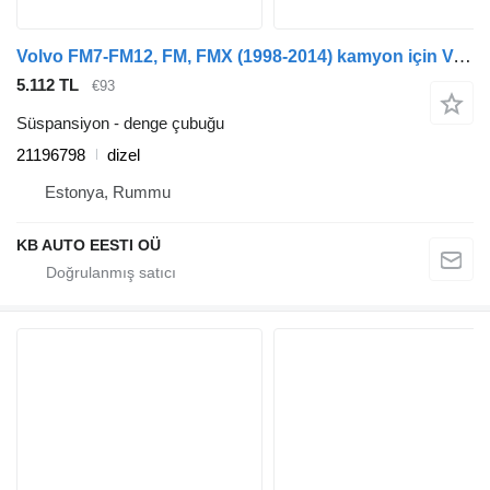
Volvo FM7-FM12, FM, FMX (1998-2014) kamyon için Volvo FMX (01.10-) 21196798 denge çubuğu
5.112 TL
€93
Süspansiyon - denge çubuğu
21196798
dizel
Estonya, Rummu
KB AUTO EESTI OÜ