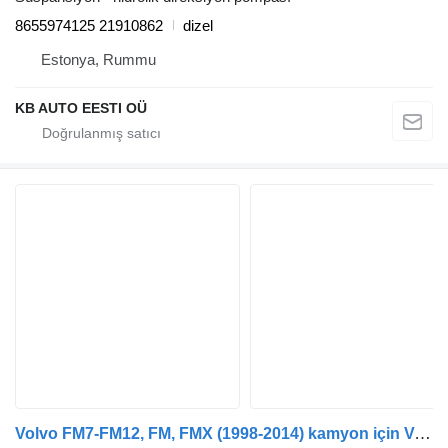
8655974125 21910862
dizel
Estonya, Rummu
KB AUTO EESTI OÜ
Volvo FM7-FM12, FM, FMX (1998-2014) kamyon için Volvo FMX (01.12-) 8098955764 hidrolik amplifikatör