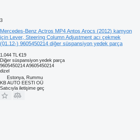
3
Mercedes-Benz Actros MP4 Antos Arocs (2012) kamyon
için Lever, Steering Column Adjustment acı çekmek
(01.12-) 9605450214 diğer süspansiyon yedek parça
1.044 TL
€19
Diğer süspansiyon yedek parça
9605450214 A9605450214
dizel
Estonya, Rummu
KB AUTO EESTI OÜ
Satıcıyla iletişime geç