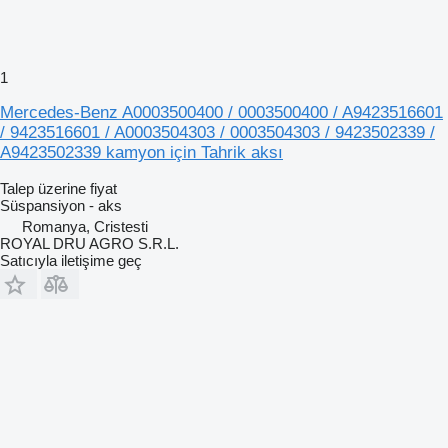
1
Mercedes-Benz A0003500400 / 0003500400 / A9423516601
/ 9423516601 / A0003504303 / 0003504303 / 9423502339 /
A9423502339 kamyon için Tahrik aksı
Talep üzerine fiyat
Süspansiyon - aks
Romanya, Cristesti
ROYAL DRU AGRO S.R.L.
Satıcıyla iletişime geç