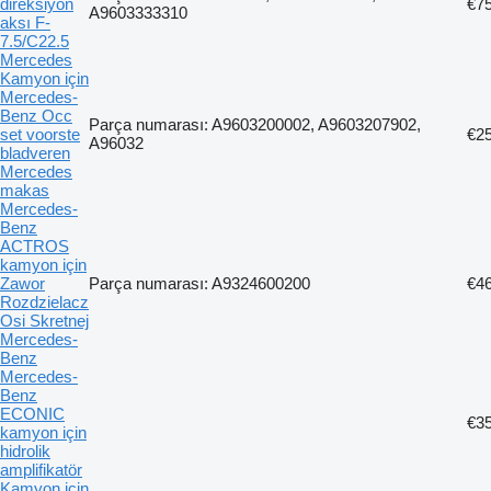
direksiyon
€7
A9603333310
aksı F-
7.5/C22.5
Mercedes
Kamyon için
Mercedes-
Benz Occ
Parça numarası: A9603200002, A9603207902,
set voorste
€2
A96032
bladveren
Mercedes
makas
Mercedes-
Benz
ACTROS
kamyon için
Zawor
Parça numarası: A9324600200
€4
Rozdzielacz
Osi Skretnej
Mercedes-
Benz
Mercedes-
Benz
ECONIC
€3
kamyon için
hidrolik
amplifikatör
Kamyon için