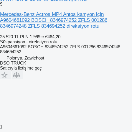
9
Mercedes-Benz Actros MP4 Antos kamyon için
A9604661092 BOSCH 8346974252 ZFLS 001286
8346974248 ZFLS 834694252 direksiyon rotu
25.520 TL
PLN 1.999
≈ €464,20
Süspansiyon - direksiyon rotu
A9604661092 BOSCH 8346974252 ZFLS 001286 8346974248
834694252
Polonya, Zawichost
DSO TRUCK
Satıcıyla iletişime geç
1