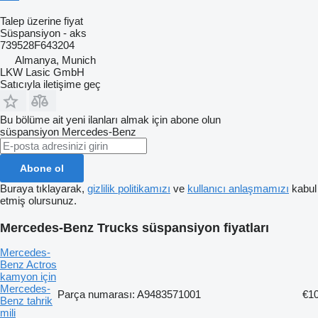
Talep üzerine fiyat
Süspansiyon - aks
739528F643204
Almanya, Munich
LKW Lasic GmbH
Satıcıyla iletişime geç
Bu bölüme ait yeni ilanları almak için abone olun
süspansiyon
Mercedes-Benz
Abone ol
Buraya tıklayarak,
gizlilik politikamızı
ve
kullanıcı anlaşmamızı
kabul
etmiş olursunuz.
Mercedes-Benz Trucks süspansiyon fiyatları
Mercedes-
Benz Actros
kamyon için
Mercedes-
Parça numarası: A9483571001
€1
Benz tahrik
mili