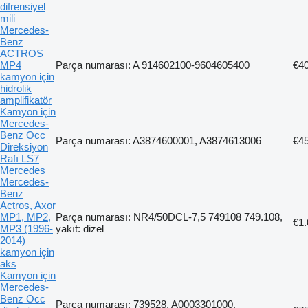
difrensiyel
mili
Mercedes-
Benz
ACTROS
MP4
Parça numarası: A 914602100-9604605400
€4
kamyon için
hidrolik
amplifikatör
Kamyon için
Mercedes-
Benz Occ
Parça numarası: A3874600001, A3874613006
€4
Direksiyon
Rafı LS7
Mercedes
Mercedes-
Benz
Actros, Axor
MP1, MP2,
Parça numarası: NR4/50DCL-7,5 749108 749.108,
€1.
MP3 (1996-
yakıt: dizel
2014)
kamyon için
aks
Kamyon için
Mercedes-
Benz Occ
Parça numarası: 739528, A0003301000,