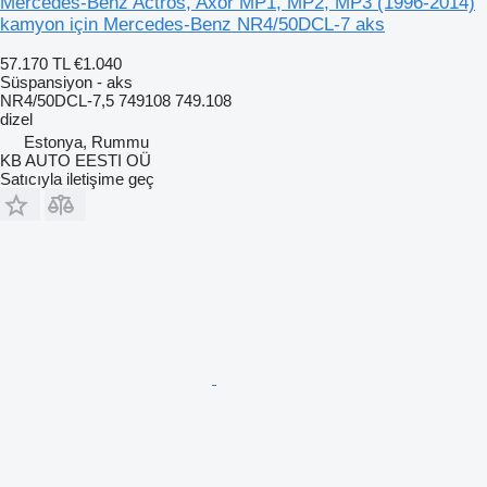
Mercedes-Benz Actros, Axor MP1, MP2, MP3 (1996-2014)
kamyon için Mercedes-Benz NR4/50DCL-7 aks
57.170 TL
€1.040
Süspansiyon - aks
NR4/50DCL-7,5 749108 749.108
dizel
Estonya, Rummu
KB AUTO EESTI OÜ
Satıcıyla iletişime geç