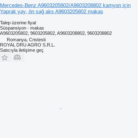
Mercedes-Benz A9603205802/A9603208802 kamyon için
Yaprak yay, ön sağ aks A9603205802 makas
Talep üzerine fiyat
Süspansiyon - makas
A9603205802, 9603205802, A9603208802, 9603208802
Romanya, Cristesti
ROYAL DRU AGRO S.R.L.
Satıcıyla iletişime geç