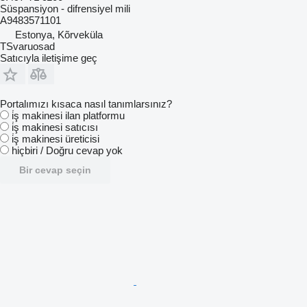
Süspansiyon - difrensiyel mili
A9483571101
Estonya, Kõrveküla
TSvaruosad
Satıcıyla iletişime geç
Portalımızı kısaca nasıl tanımlarsınız?
i̇ş makinesi ilan platformu
i̇ş makinesi satıcısı
i̇ş makinesi üreticisi
hiçbiri / Doğru cevap yok
Bir cevap seçin