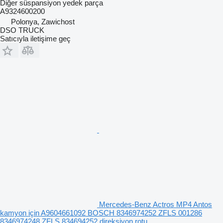
Diğer süspansiyon yedek parça
A9324600200
Polonya, Zawichost
DSO TRUCK
Satıcıyla iletişime geç
Mercedes-Benz Actros MP4 Antos
kamyon için A9604661092 BOSCH 8346974252 ZFLS 001286
8346974248 ZFLS 834694252 direksiyon rotu