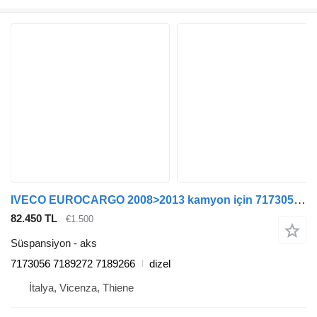
IVECO EUROCARGO 2008>2013 kamyon için 7173056 aks
82.450 TL
€1.500
Süspansiyon - aks
7173056 7189272 7189266
dizel
İtalya, Vicenza, Thiene