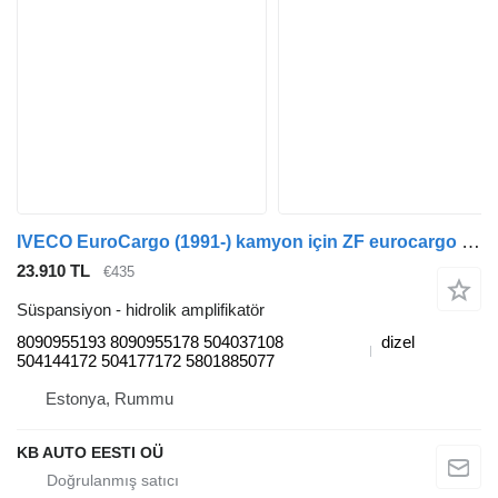
IVECO EuroCargo (1991-) kamyon için ZF eurocargo (01.91-) 8090955193 hidrolik amplifikatör
23.910 TL
€435
Süspansiyon - hidrolik amplifikatör
8090955193 8090955178 504037108
dizel
504144172 504177172 5801885077
Estonya, Rummu
KB AUTO EESTI OÜ