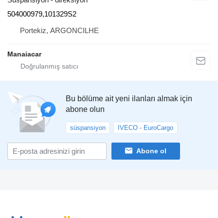
504000979,101329S2
Portekiz, ARGONCILHE
Manaiacar
Bu bölüme ait yeni ilanları almak için
abone olun
süspansiyon
IVECO - EuroCargo
Abone ol