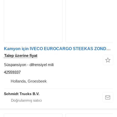
Kamyon için IVECO EUROCARGO STEEKAS ZONDER SPER EEV 42559337 difrensiyel mili
Talep üzerine fiyat
Süspansiyon - difrensiyel mili
42559337
Hollanda, Groesbeek
Schmidt Trucks B.V.