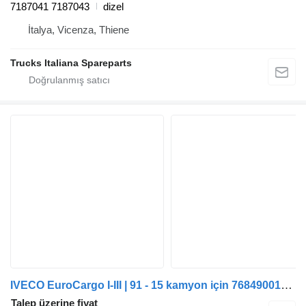
7187041 7187043
dizel
İtalya, Vicenza, Thiene
Trucks Italiana Spareparts
IVECO EuroCargo I-III | 91 - 15 kamyon için 7684900108 hidrolik direksiyon pompası
Talep üzerine fiyat