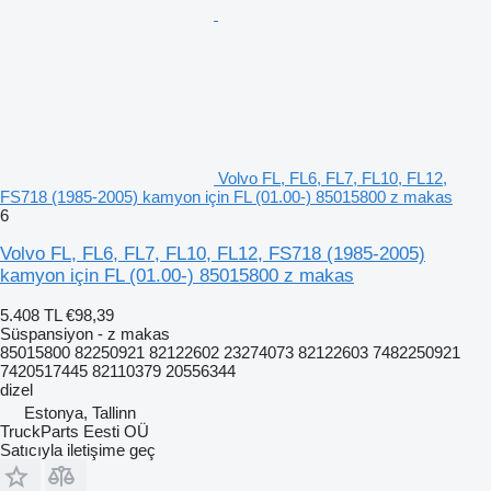
Volvo FL, FL6, FL7, FL10, FL12,
FS718 (1985-2005) kamyon için FL (01.00-) 85015800 z makas
6
Volvo FL, FL6, FL7, FL10, FL12, FS718 (1985-2005)
kamyon için FL (01.00-) 85015800 z makas
5.408 TL
€98,39
Süspansiyon - z makas
85015800 82250921 82122602 23274073 82122603 7482250921
7420517445 82110379 20556344
dizel
Estonya, Tallinn
TruckParts Eesti OÜ
Satıcıyla iletişime geç