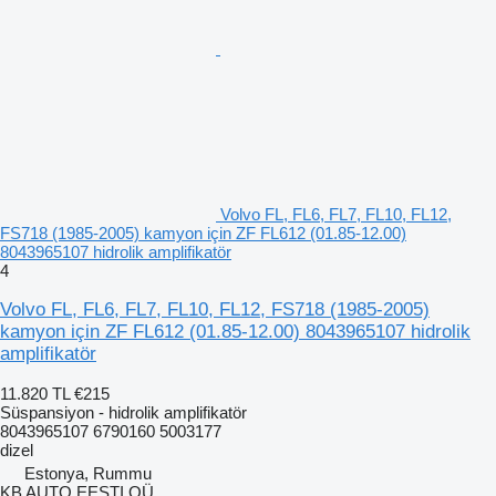
Volvo FL, FL6, FL7, FL10, FL12,
FS718 (1985-2005) kamyon için ZF FL612 (01.85-12.00)
8043965107 hidrolik amplifikatör
4
Volvo FL, FL6, FL7, FL10, FL12, FS718 (1985-2005)
kamyon için ZF FL612 (01.85-12.00) 8043965107 hidrolik
amplifikatör
11.820 TL
€215
Süspansiyon - hidrolik amplifikatör
8043965107 6790160 5003177
dizel
Estonya, Rummu
KB AUTO EESTI OÜ