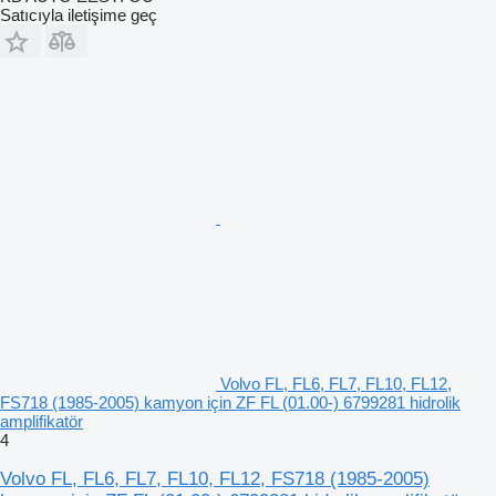
Satıcıyla iletişime geç
Volvo FL, FL6, FL7, FL10, FL12,
FS718 (1985-2005) kamyon için ZF FL (01.00-) 6799281 hidrolik
amplifikatör
4
Volvo FL, FL6, FL7, FL10, FL12, FS718 (1985-2005)