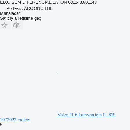
EIXO SEM DIFERENCIAL,EATON 601143,801143
Portekiz, ARGONCILHE
Manaiacar
Satıcıyla iletişime geç
Volvo FL 6 kamyon için FL 619
1072022 makas
5