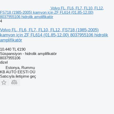
Volvo FL, FL6, FL7, FL10, FL12,
FS718 (1985-2005) kamyon için ZF FL614 (01.85-12.00)
8037955106 hidrolik amplifikatör
4
Volvo FL, FL6, FL7, FL10, FL12, FS718 (1985-2005)
kamyon için ZF FL614 (01.85-12.00) 8037955106 hidrolik
amplifikatör
10.440 TL
€190
Süspansiyon - hidrolik amplifikatör
8037955106
dizel
Estonya, Rummu
KB AUTO EESTI OÜ
Satıcıyla iletişime geç