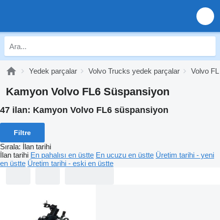
Yedek parçalar
Volvo Trucks yedek parçalar
Volvo FL
Kamyon Volvo FL6 Süspansiyon
47 ilan:
Kamyon Volvo FL6 süspansiyon
Filtre
Sırala
:
İlan tarihi
İlan tarihi
En pahalısı en üstte
En ucuzu en üstte
Üretim tarihi - yeni
en üstte
Üretim tarihi - eski en üstte