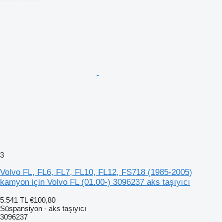
3
Volvo FL, FL6, FL7, FL10, FL12, FS718 (1985-2005)
kamyon için Volvo FL (01.00-) 3096237 aks taşıyıcı
5.541 TL
€100,80
Süspansiyon - aks taşıyıcı
3096237