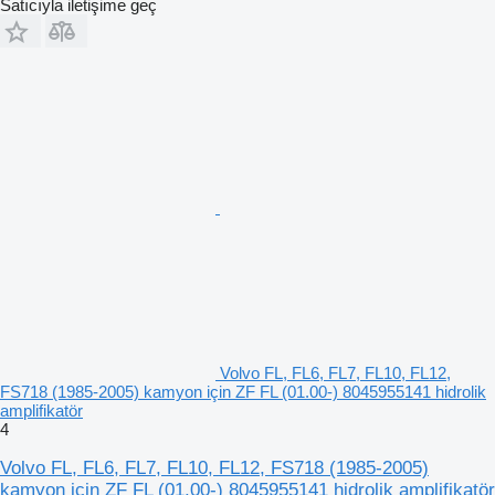
Satıcıyla iletişime geç
Volvo FL, FL6, FL7, FL10, FL12,
FS718 (1985-2005) kamyon için ZF FL (01.00-) 8045955141 hidrolik
amplifikatör
4
Volvo FL, FL6, FL7, FL10, FL12, FS718 (1985-2005)
kamyon için ZF FL (01.00-) 8045955141 hidrolik amplifikatör