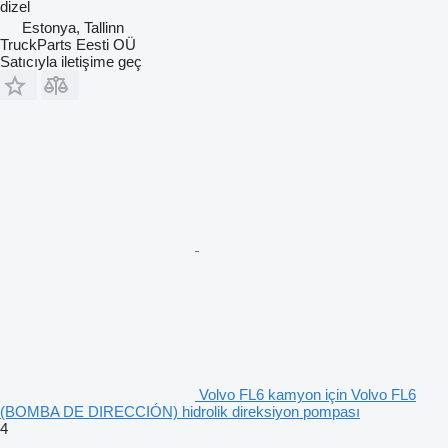
dizel
Estonya, Tallinn
TruckParts Eesti OÜ
Satıcıyla iletişime geç
Volvo FL6 kamyon için Volvo FL6
(BOMBA DE DIRECCIÓN) hidrolik direksiyon pompası
4