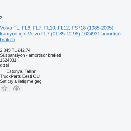
3
Volvo FL, FL6, FL7, FL10, FL12, FS718 (1985-2005)
kamyon için Volvo FL7 (01.85-12.98) 1624931 amortisör
braketi
2.349 TL
€42,74
Süspansiyon - amortisör braketi
1624931
dizel
Estonya, Tallinn
TruckParts Eesti OÜ
Satıcıyla iletişime geç