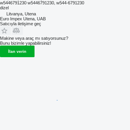
w5446791230 w5446791230, w544-6791230
dizel
Litvanya, Utena
Euro Impex Utena, UAB
Satıcıyla iletişime geç
Makine veya araç mı satıyorsunuz?
Bunu bizimle yapabilirsiniz!
İlan verin