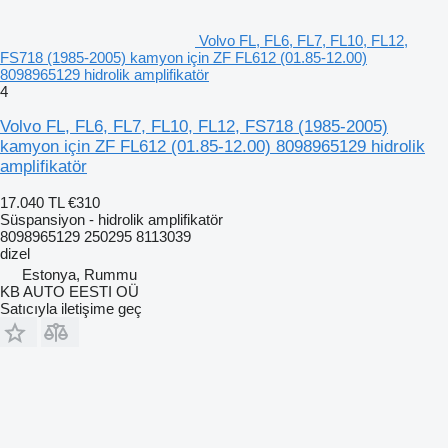
Volvo FL, FL6, FL7, FL10, FL12,
FS718 (1985-2005) kamyon için ZF FL612 (01.85-12.00)
8098965129 hidrolik amplifikatör
4
Volvo FL, FL6, FL7, FL10, FL12, FS718 (1985-2005)
kamyon için ZF FL612 (01.85-12.00) 8098965129 hidrolik
amplifikatör
17.040 TL
€310
Süspansiyon - hidrolik amplifikatör
8098965129 250295 8113039
dizel
Estonya, Rummu
KB AUTO EESTI OÜ
Satıcıyla iletişime geç