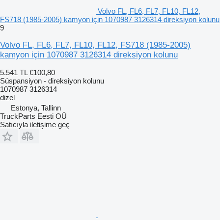
Volvo FL, FL6, FL7, FL10, FL12,
FS718 (1985-2005) kamyon için 1070987 3126314 direksiyon kolunu
9
Volvo FL, FL6, FL7, FL10, FL12, FS718 (1985-2005)
kamyon için 1070987 3126314 direksiyon kolunu
5.541 TL
€100,80
Süspansiyon - direksiyon kolunu
1070987 3126314
dizel
Estonya, Tallinn
TruckParts Eesti OÜ
Satıcıyla iletişime geç