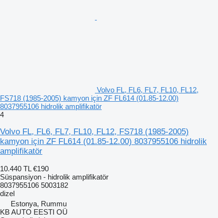
Volvo FL, FL6, FL7, FL10, FL12,
FS718 (1985-2005) kamyon için ZF FL614 (01.85-12.00)
8037955106 hidrolik amplifikatör
4
Volvo FL, FL6, FL7, FL10, FL12, FS718 (1985-2005)
kamyon için ZF FL614 (01.85-12.00) 8037955106 hidrolik
amplifikatör
10.440 TL
€190
Süspansiyon - hidrolik amplifikatör
8037955106 5003182
dizel
Estonya, Rummu
KB AUTO EESTI OÜ