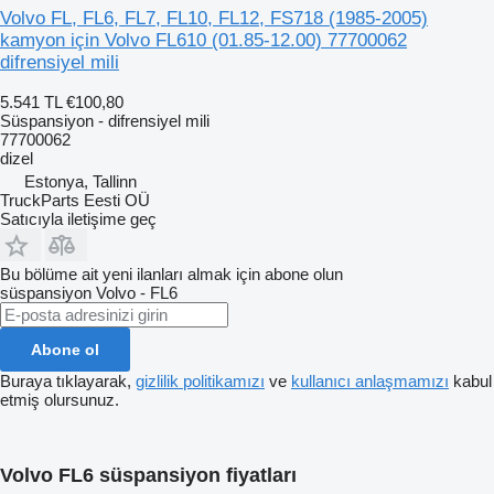
Volvo FL, FL6, FL7, FL10, FL12, FS718 (1985-2005)
kamyon için Volvo FL610 (01.85-12.00) 77700062
difrensiyel mili
5.541 TL
€100,80
Süspansiyon - difrensiyel mili
77700062
dizel
Estonya, Tallinn
TruckParts Eesti OÜ
Satıcıyla iletişime geç
Bu bölüme ait yeni ilanları almak için abone olun
süspansiyon
Volvo - FL6
Abone ol
Buraya tıklayarak,
gizlilik politikamızı
ve
kullanıcı anlaşmamızı
kabul
etmiş olursunuz.
Volvo FL6 süspansiyon fiyatları