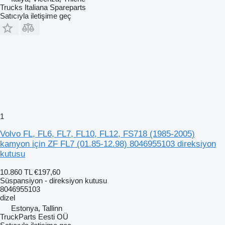
Trucks Italiana Spareparts
Satıcıyla iletişime geç
1
Volvo FL, FL6, FL7, FL10, FL12, FS718 (1985-2005)
kamyon için ZF FL7 (01.85-12.98) 8046955103 direksiyon
kutusu
10.860 TL
€197,60
Süspansiyon - direksiyon kutusu
8046955103
dizel
Estonya, Tallinn
TruckParts Eesti OÜ