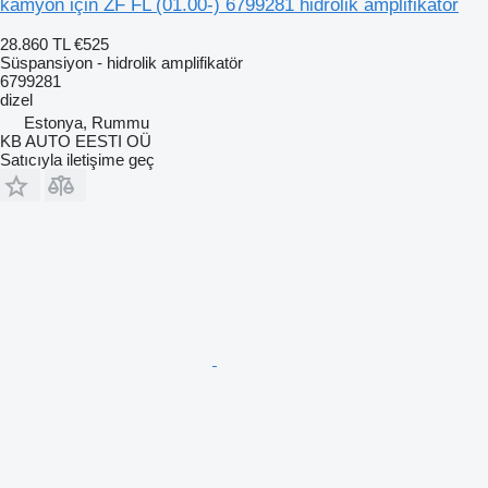
kamyon için ZF FL (01.00-) 6799281 hidrolik amplifikatör
28.860 TL
€525
Süspansiyon - hidrolik amplifikatör
6799281
dizel
Estonya, Rummu
KB AUTO EESTI OÜ
Satıcıyla iletişime geç