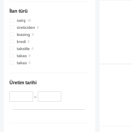
FL618
FM 400
İlan türü
FL619
FM 420
FM 480
satış
üreticiden
leasing
kredi
taksitle
takas
takas
Üretim tarihi
–