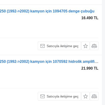
0/250 (1992->2002) kamyon için 1094705 denge çubuğu
16.490 TL
Satıcıyla iletişime geç
Volvo FL 618 Intercooler 180/210/220/250 (1992->2002) kamyon için 1070592 hidrolik amplifikatör
21.990 TL
Satıcıyla iletişime geç