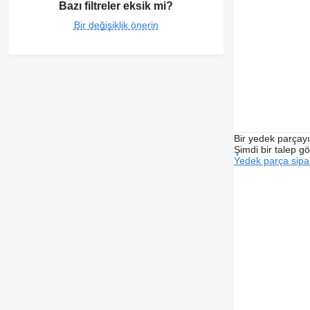
Bazı filtreler eksik mi?
Bir değişiklik önerin
Bir yedek parçay
Şimdi bir talep g
Yedek parça sipar