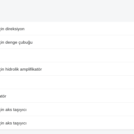
in direksiyon
çin denge çubuğu
 hidrolik amplifikatör
atör
n aks taşıyıcı
n aks taşıyıcı