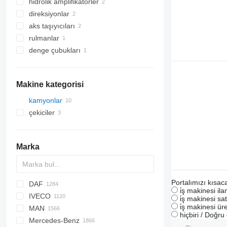
hidrolik amplifikatörler
direksiyonlar
aks taşıyıcıları
rulmanlar
denge çubukları
Makine kategorisi
kamyonlar
çekiciler
Marka
Portalımızı kısac
DAF
BM
1304
773
C-series
i̇ş makinesi il
IVECO
HD
1504
Jumper
AS
AC
Eagle
Ducato
2000
M series
GMK
i̇ş makinesi sat
i̇ş makinesi üre
MAN
1604
CF
Cargo
X series
Daily
ELF
Carnival
KMK
LTM
hiçbiri / Doğr
Mercedes-Benz
LF
F-MAX
EuroCargo
NKR
Rio
A-series
MRT