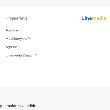
Projelerimiz
Autoline™
Machineryline™
Agriline™
Linemedia Digital ™
ulamalarımızı İndirin