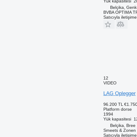
Yük kapasitesi
2
Belçika, Genk
BVBA OPTIMA 
Satıcıyla iletişim
12
VIDEO
LAG Oplegger
96.200 TL
€1.75
Platform dorse
1994
Yük kapasitesi
1
Belçika, Bree
Smeets & Zonen
Satıcıyla iletişim