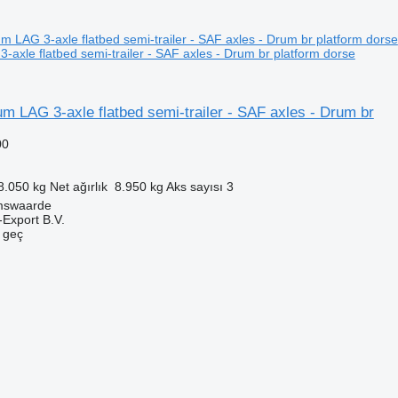
axle flatbed semi-trailer - SAF axles - Drum br platform dorse
 LAG 3-axle flatbed semi-trailer - SAF axles - Drum br
00
8.050 kg
Net ağırlık
8.950 kg
Aks sayısı
3
mswaarde
-Export B.V.
e geç