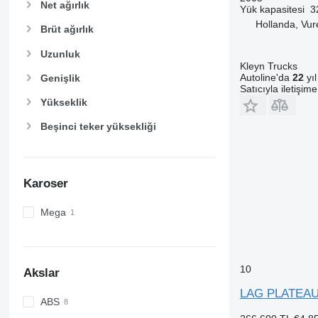
Net ağırlık
Yük kapasitesi
3
Hollanda, Vur
Brüt ağırlık
Uzunluk
Kleyn Trucks
Autoline'da
22
yıl
Genişlik
Satıcıyla iletişim
Yükseklik
Beşinci teker yüksekliği
Karoser
Mega
10
Akslar
LAG PLATEA
ABS