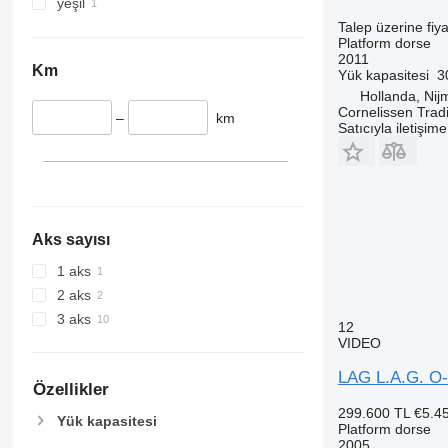
yeşil
Talep üzerine fiya
Platform dorse
2011
Km
Yük kapasitesi
3
Hollanda, Ni
Cornelissen Trad
–
km
Satıcıyla iletişim
Aks sayısı
1 aks
2 aks
3 aks
12
VIDEO
LAG L.A.G. O
Özellikler
299.600 TL
€5.4
Yük kapasitesi
Platform dorse
2005