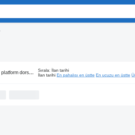
r
Sırala
:
İlan tarihi
latform dorseler
İlan tarihi
En pahalısı en üstte
En ucuzu en üstte
Ür