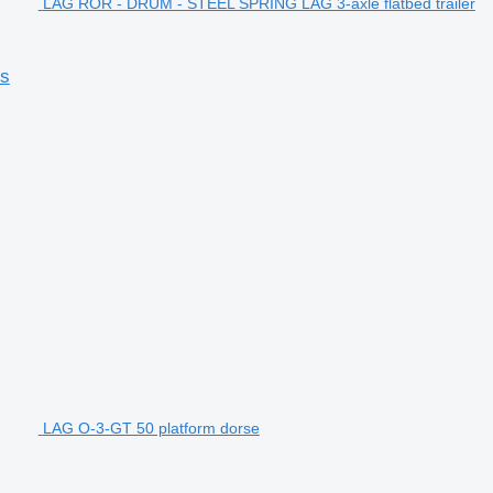
LAG ROR - DRUM - STEEL SPRING LAG 3-axle flatbed trailer
es
LAG O-3-GT 50 platform dorse