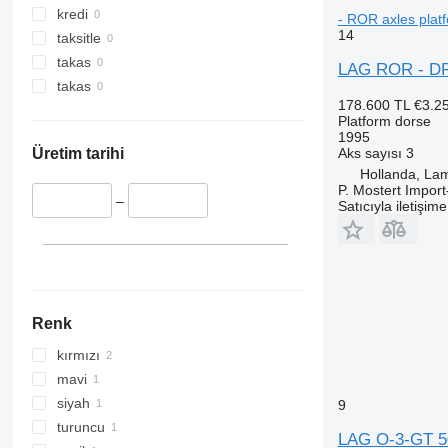
kredi
- ROR axles plat
14
taksitle
takas
LAG ROR - DRU
takas
178.600 TL
€3.2
Platform dorse
1995
Aks sayısı
3
Üretim tarihi
Hollanda, La
P. Mostert Import
–
Satıcıyla iletişim
Renk
kırmızı
mavi
siyah
9
turuncu
LAG O-3-GT 5