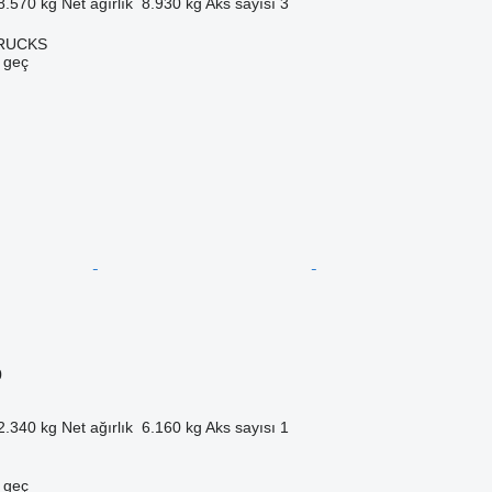
8.570 kg
Net ağırlık
8.930 kg
Aks sayısı
3
TRUCKS
e geç
0
2.340 kg
Net ağırlık
6.160 kg
Aks sayısı
1
e geç