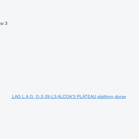
sı
3
LAG L.A.G. O-3-39-LS ALCOA'S PLATEAU platform dorse