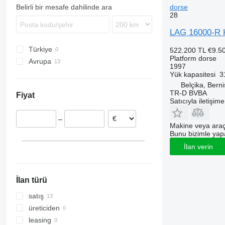
dorse
Belirli bir mesafe dahilinde ara
28
LAG 16000-R
Türkiye
522.200 TL
€9.5
Platform dorse
Avrupa
1997
Hollanda
Yük kapasitesi
3
Belçika, Berni
Belçika
TR-D BVBA
Fiyat
Polonya
Satıcıyla iletişim
–
Makine veya araç
Bunu bizimle yapab
İlan verin
İlan türü
satış
üreticiden
leasing