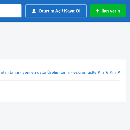
Oturum Aç / Kayıt Ol
İlan verin
etim tarihi - yeni en üstte
Üretim tarihi - eski en üstte
Km ⬊
Km ⬈