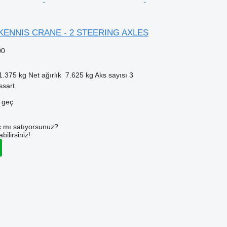
 KENNIS CRANE - 2 STEERING AXLES
00
1.375 kg
Net ağırlık
7.625 kg
Aks sayısı
3
ssart
e geç
 mı satıyorsunuz?
ilirsiniz!