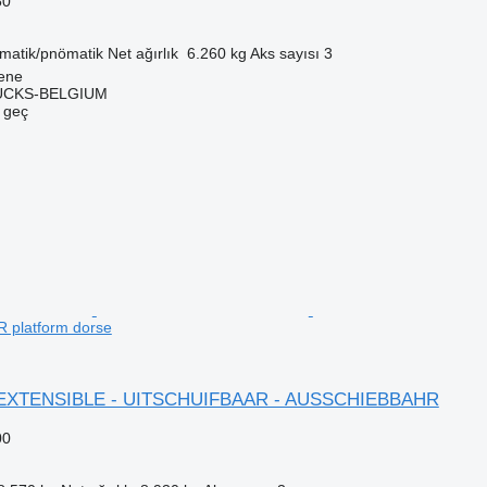
50
matik/pnömatik
Net ağırlık
6.260 kg
Aks sayısı
3
gene
CKS-BELGIUM
e geç
platform dorse
5 EXTENSIBLE - UITSCHUIFBAAR - AUSSCHIEBBAHR
00