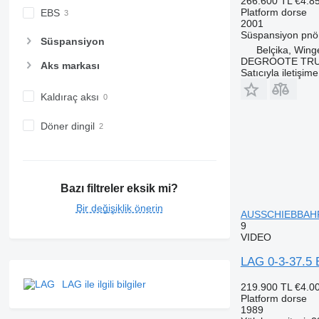
266.600 TL
€4.8
Platform dorse
EBS
2001
Süspansiyon
pnö
Süspansiyon
Belçika, Win
DEGROOTE TRU
Aks markası
Satıcıyla iletişim
Kaldıraç aksı
Döner dingil
Bazı filtreler eksik mi?
Bir değişiklik önerin
AUSSCHIEBBAHR 
9
VIDEO
LAG 0-3-37.
LAG ile ilgili bilgiler
219.900 TL
€4.0
Platform dorse
1989