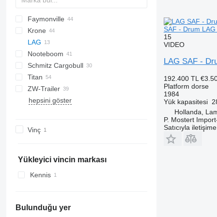
Faymonville
SAPL
3 series
BPO
P-series
SAF - Drum LAG 3-
Krone
4 series
Z-series
MAX
SDS
FLO
T-series
SPZ
DRO
DO
S-series
15
LAG
5 series
SPZ
STPA
Mega Liner
LB
S 24
VIDEO
Nooteboom
E series
THP
Profi Liner
SB
SN
0-3
SR
MPS
SMR
LAG SAF - Drum
Schmitz Cargobull
SD
XS
O-3
OVB
T-series
ROC
Kaiser
SR
R-series
Titan
SDP
TBD
MEGA
S1
CS
SP
O-3-39
192.400 TL
€3.5
Platform dorse
ZW-Trailer
TXD
S-series
SPA
D 651
SP
FS
NS
1984
hepsini göster
SCB
D-series
L-series
Yük kapasitesi
2
SCS
Hollanda, La
P. Mostert Import
SPR
Satıcıyla iletişim
Vinç
Yükleyici vincin markası
Kennis
Bulunduğu yer