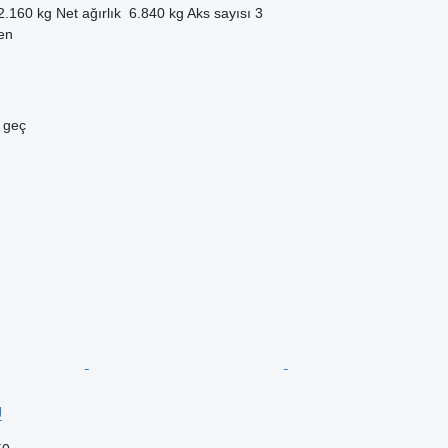
2.160 kg
Net ağırlık
6.840 kg
Aks sayısı
3
en
e geç
U