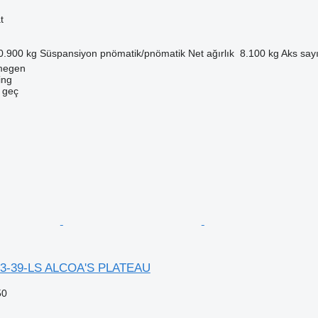
t
0.900 kg
Süspansiyon
pnömatik/pnömatik
Net ağırlık
8.100 kg
Aks sayı
jmegen
ing
e geç
-3-39-LS ALCOA'S PLATEAU
50