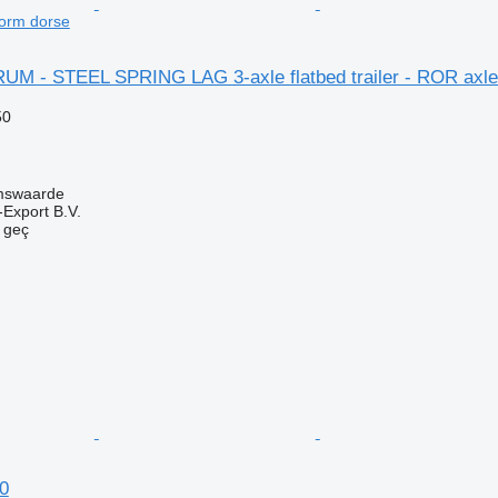
form dorse
M - STEEL SPRING LAG 3-axle flatbed trailer - ROR axl
50
mswaarde
-Export B.V.
e geç
0