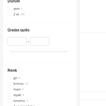
Durum
yeni
2.el
Üretim tarihi
–
Renk
gri
kırmızı
mavi
siyah
turuncu