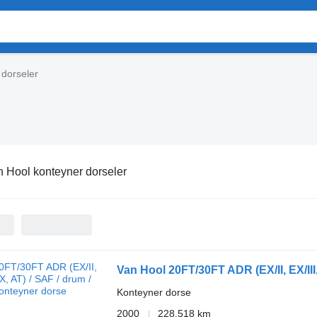
 dorseler
 Hool konteyner dorseler
Van Hool 20FT/30FT ADR (EX/II, EX/III, 
Konteyner dorse
2000
228.518 km