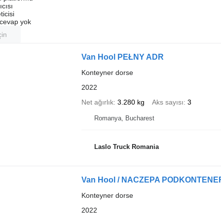
ıcısı
ticisi
u cevap yok
çin
Van Hool PEŁNY ADR
Konteyner dorse
2022
Net ağırlık
3.280 kg
Aks sayısı
3
Romanya, Bucharest
Laslo Truck Romania
Van Hool / NACZEPA PODKONTENERO
Konteyner dorse
2022