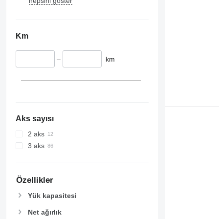
hepsini göster
Km
–
km
Aks sayısı
2 aks
3 aks
Özellikler
Yük kapasitesi
Net ağırlık