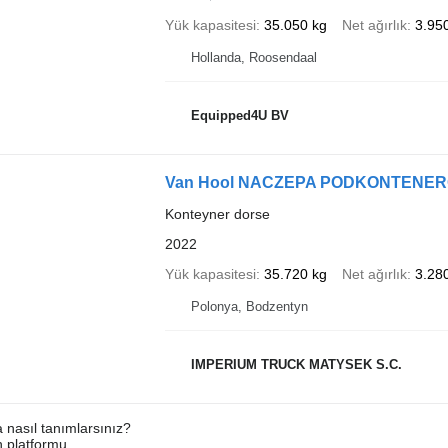
Yük kapasitesi
35.050 kg
Net ağırlık
3.95
Hollanda, Roosendaal
Equipped4U BV
Van Hool NACZEPA PODKONTENEROW
Konteyner dorse
2022
Yük kapasitesi
35.720 kg
Net ağırlık
3.28
Polonya, Bodzentyn
IMPERIUM TRUCK MATYSEK S.C.
a nasıl tanımlarsınız?
an platformu