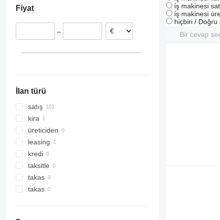
i̇ş makinesi sat
Fiyat
Estonya
i̇ş makinesi üre
hiçbiri / Doğr
Fransa
–
Polonya
Bir cevap se
İtalya
Romanya
Norveç
hepsini göster
İlan türü
satış
kira
üreticiden
leasing
kredi
taksitle
takas
takas