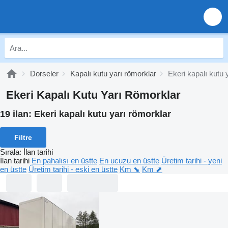
Dorseler
Kapalı kutu yarı römorklar
Ekeri kapalı kutu 
Ekeri Kapalı Kutu Yarı Römorklar
19 ilan:
Ekeri kapalı kutu yarı römorklar
Filtre
Sırala
:
İlan tarihi
İlan tarihi
En pahalısı en üstte
En ucuzu en üstte
Üretim tarihi - yeni
en üstte
Üretim tarihi - eski en üstte
Km ⬊
Km ⬈