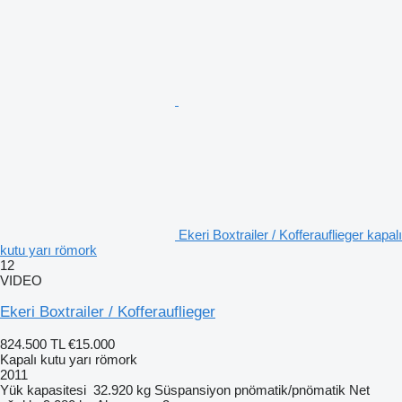
Ekeri Boxtrailer / Kofferauflieger kapalı
kutu yarı römork
12
VIDEO
Ekeri Boxtrailer / Kofferauflieger
824.500 TL
€15.000
Kapalı kutu yarı römork
2011
Yük kapasitesi
32.920 kg
Süspansiyon
pnömatik/pnömatik
Net