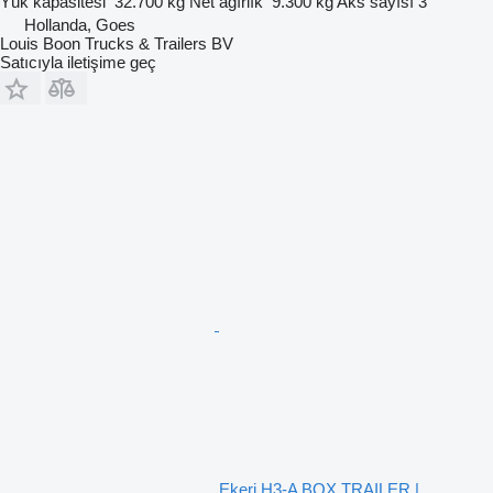
Yük kapasitesi
32.700 kg
Net ağırlık
9.300 kg
Aks sayısı
3
Hollanda, Goes
Louis Boon Trucks & Trailers BV
Satıcıyla iletişime geç
Ekeri H3-A BOX TRAILER |