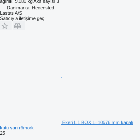
ağırlık
9.080 kg
Aks sayısı
3
Danimarka, Hedensted
Lastas A/S
Satıcıyla iletişime geç
Ekeri L 1 BOX L=10976 mm kapalı
kutu yarı römork
25