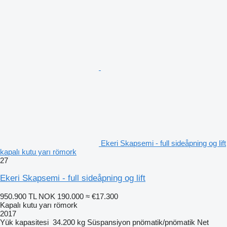
Ekeri Skapsemi - full sideåpning og lift
kapalı kutu yarı römork
27
Ekeri Skapsemi - full sideåpning og lift
950.900 TL
NOK 190.000
≈ €17.300
Kapalı kutu yarı römork
2017
Yük kapasitesi
34.200 kg
Süspansiyon
pnömatik/pnömatik
Net