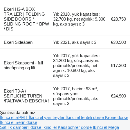
Ekeri H3-A BOX
TRAILER | FOLDING
Yıl: 2018, yük kapasitesi:
SIDE DOORS *
32.700 kg, net ağırlık: 9.300
€28.750
SLIDING ROOF * BPW
kg, aks sayısı: 3
/ DIS
Ekeri Sideåben
Yıl: 2021, aks sayısı: 3
€39.900
Yıl: 2017, yük kapasitesi:
34.200 kg, süspansiyon:
Ekeri Skapsemi - full
pnömatik/pnömatik, net
€17.300
sideåpning og lift
ağırlık: 10.800 kg, aks
sayısı: 3
Yıl: 2017, hacim: 93 m³,
Ekeri T3-A /
süspansiyon:
SEITLICHE TÜREN
€24.900
pnömatik/pnömatik, aks
/FALTWAND EDSCHA !
sayısı: 3
Şunlara da bakınız
İkinci el SPMT
İkinci el yarı treyler
İkinci el tenteli dorse
Krone dorse
İkinci el Serin dorse
Satılık damperli dorse
İkinci el Kässbohrer dorse
İkinci el Mega