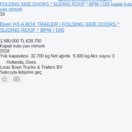
FOLDING SIDE DOORS * SLIDING ROOF * BPW / DIS kapalı kutu
yarı römork
33
Ekeri H3-A BOX TRAILER | FOLDING SIDE DOORS *
SLIDING ROOF * BPW / DIS
1.580.000 TL
€28.750
Kapalı kutu yarı römork
2018
Yük kapasitesi
32.700 kg
Net ağırlık
9.300 kg
Aks sayısı
3
Hollanda, Goes
Louis Boon Trucks & Trailers BV
Satıcıyla iletişime geç