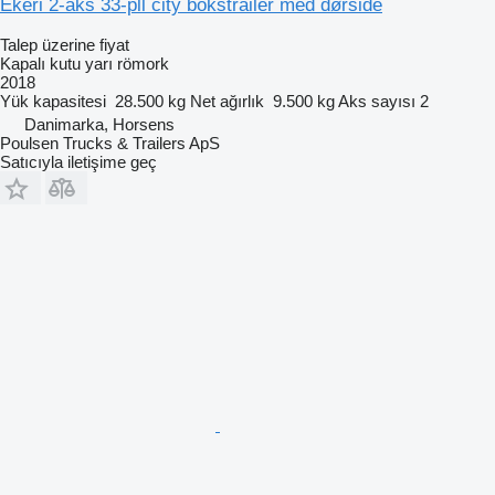
Ekeri 2-aks 33-pll city bokstrailer med dørside
Talep üzerine fiyat
Kapalı kutu yarı römork
2018
Yük kapasitesi
28.500 kg
Net ağırlık
9.500 kg
Aks sayısı
2
Danimarka, Horsens
Poulsen Trucks & Trailers ApS
Satıcıyla iletişime geç