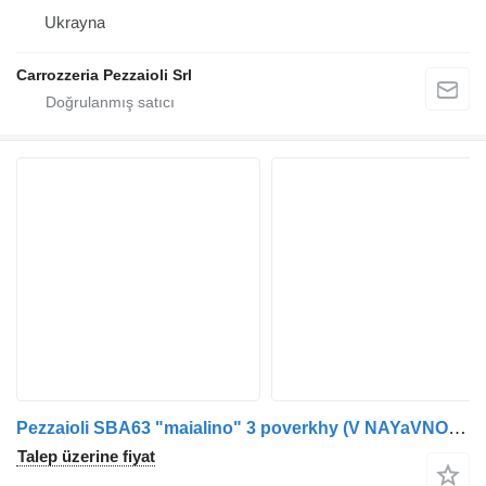
Ukrayna
Carrozzeria Pezzaioli Srl
Pezzaioli SBA63 "maialino" 3 poverkhy (V NAYaVNOSTI v Ukraini))
Talep üzerine fiyat