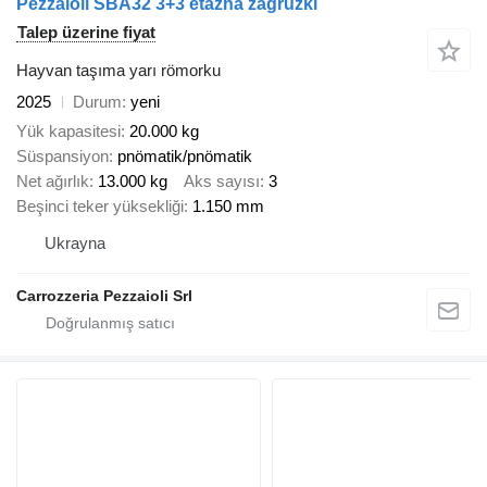
Pezzaioli SBA32 3+3 etazha zagruzki
Talep üzerine fiyat
Hayvan taşıma yarı römorku
2025
Durum
yeni
Yük kapasitesi
20.000 kg
Süspansiyon
pnömatik/pnömatik
Net ağırlık
13.000 kg
Aks sayısı
3
Beşinci teker yüksekliği
1.150 mm
Ukrayna
Carrozzeria Pezzaioli Srl