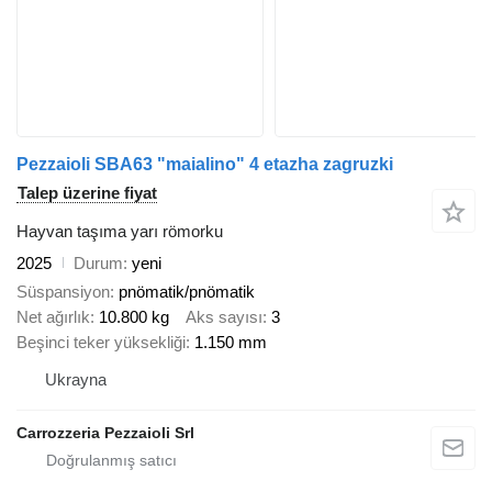
Pezzaioli SBA63 "maialino" 4 etazha zagruzki
Talep üzerine fiyat
Hayvan taşıma yarı römorku
2025
Durum
yeni
Süspansiyon
pnömatik/pnömatik
Net ağırlık
10.800 kg
Aks sayısı
3
Beşinci teker yüksekliği
1.150 mm
Ukrayna
Carrozzeria Pezzaioli Srl