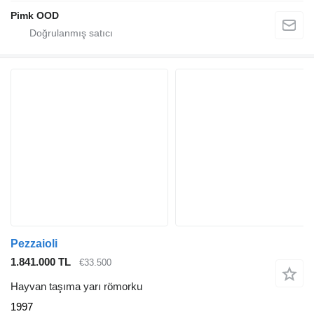
Pimk OOD
Pezzaioli
1.841.000 TL
€33.500
Hayvan taşıma yarı römorku
1997