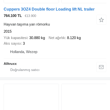
Cuppers 3OZ4 Double floor Loading lift NL trailer
764.100 TL
€13.900
Hayvan taşıma yarı römorku
2015
Yük kapasitesi
30.880 kg
Net ağırlık
8.120 kg
Aks sayısı
3
Hollanda, Wezep
Alltruxx