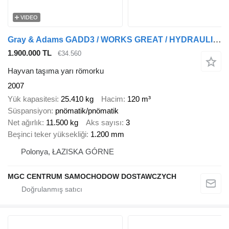
VIDEO
Gray & Adams GADD3 / WORKS GREAT / HYDRAULIC / 2 LEVELS
1.900.000 TL
€34.560
Hayvan taşıma yarı römorku
2007
Yük kapasitesi
25.410 kg
Hacim
120 m³
Süspansiyon
pnömatik/pnömatik
Net ağırlık
11.500 kg
Aks sayısı
3
Beşinci teker yüksekliği
1.200 mm
Polonya, ŁAZISKA GÓRNE
MGC CENTRUM SAMOCHODOW DOSTAWCZYCH