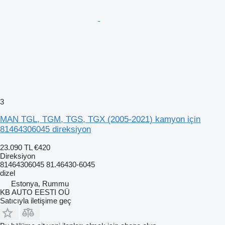
3
MAN TGL, TGM, TGS, TGX (2005-2021) kamyon için
81464306045 direksiyon
23.090 TL
€420
Direksiyon
81464306045 81.46430-6045
dizel
Estonya, Rummu
KB AUTO EESTI OÜ
Satıcıyla iletişime geç