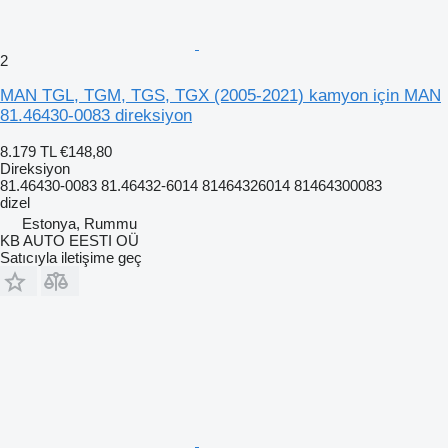
2
MAN TGL, TGM, TGS, TGX (2005-2021) kamyon için MAN
81.46430-0083 direksiyon
8.179 TL
€148,80
Direksiyon
81.46430-0083 81.46432-6014 81464326014 81464300083
dizel
Estonya, Rummu
KB AUTO EESTI OÜ
Satıcıyla iletişime geç