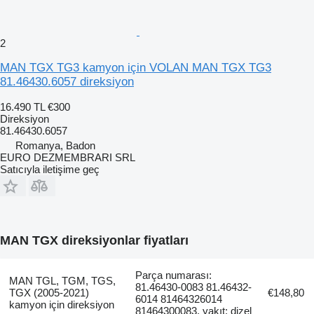
2
MAN TGX TG3 kamyon için VOLAN MAN TGX TG3
81.46430.6057 direksiyon
16.490 TL
€300
Direksiyon
81.46430.6057
Romanya, Badon
EURO DEZMEMBRARI SRL
Satıcıyla iletişime geç
MAN TGX direksiyonlar fiyatları
Parça numarası:
MAN TGL, TGM, TGS,
81.46430-0083 81.46432-
TGX (2005-2021)
€148,80
6014 81464326014
kamyon için direksiyon
81464300083, yakıt: dizel