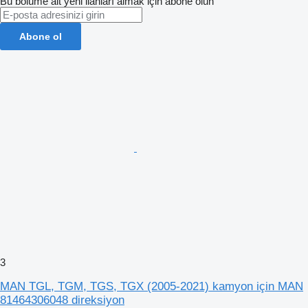
Bu bölüme ait yeni ilanları almak için abone olun
Abone ol
3
MAN TGL, TGM, TGS, TGX (2005-2021) kamyon için MAN
81464306048 direksiyon