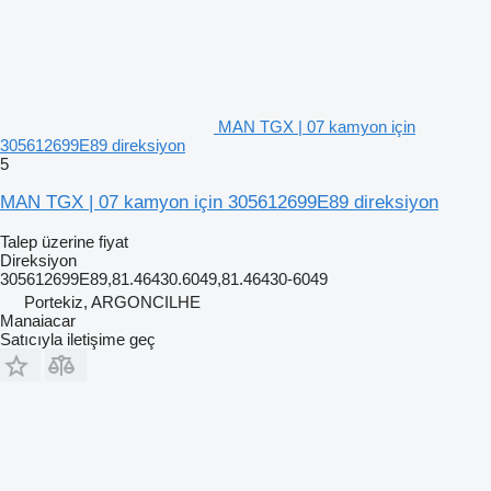
MAN TGX | 07 kamyon için
305612699E89 direksiyon
5
MAN TGX | 07 kamyon için 305612699E89 direksiyon
Talep üzerine fiyat
Direksiyon
305612699E89,81.46430.6049,81.46430-6049
Portekiz, ARGONCILHE
Manaiacar
Satıcıyla iletişime geç