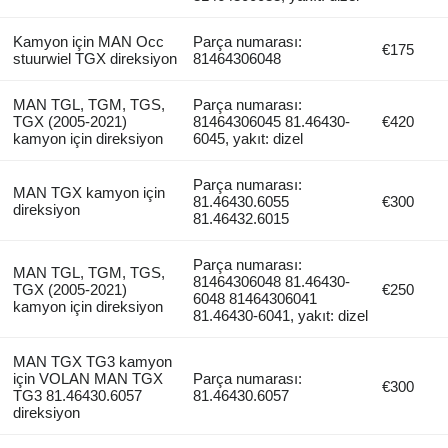
Kamyon için MAN Occ
Parça numarası:
€175
stuurwiel TGX direksiyon
81464306048
MAN TGL, TGM, TGS,
Parça numarası:
TGX (2005-2021)
81464306045 81.46430-
€420
kamyon için direksiyon
6045, yakıt: dizel
Parça numarası:
MAN TGX kamyon için
81.46430.6055
€300
direksiyon
81.46432.6015
Parça numarası:
MAN TGL, TGM, TGS,
81464306048 81.46430-
TGX (2005-2021)
€250
6048 81464306041
kamyon için direksiyon
81.46430-6041, yakıt: dizel
MAN TGX TG3 kamyon
için VOLAN MAN TGX
Parça numarası:
€300
TG3 81.46430.6057
81.46430.6057
direksiyon