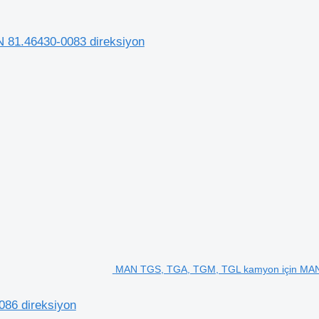
81.46430-0083 direksiyon
MAN TGS, TGA, TGM, TGL kamyon için MAN 
86 direksiyon