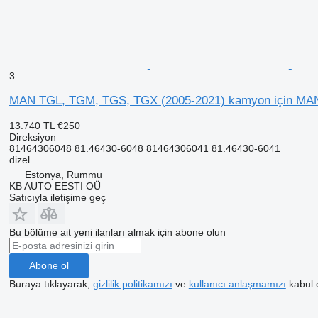
3
MAN TGL, TGM, TGS, TGX (2005-2021) kamyon için MAN
13.740 TL
€250
Direksiyon
81464306048 81.46430-6048 81464306041 81.46430-6041
dizel
Estonya, Rummu
KB AUTO EESTI OÜ
Satıcıyla iletişime geç
Bu bölüme ait yeni ilanları almak için abone olun
Abone ol
Buraya tıklayarak,
gizlilik politikamızı
ve
kullanıcı anlaşmamızı
kabul 