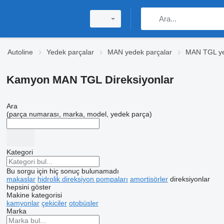
Autoline
Yedek parçalar
MAN yedek parçalar
MAN TGL ye
Kamyon MAN TGL Direksiyonlar
Ara
(parça numarası, marka, model, yedek parça)
Kategori
Bu sorgu için hiç sonuç bulunamadı
makaslar
hidrolik direksiyon pompaları
amortisörler
direksiyonlar
hepsini göster
Makine kategorisi
kamyonlar
çekiciler
otobüsler
Marka