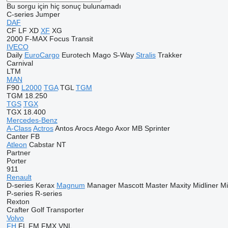
Bu sorgu için hiç sonuç bulunamadı
C-series
Jumper
DAF
CF
LF
XD
XF
XG
2000
F-MAX
Focus
Transit
IVECO
Daily
EuroCargo
Eurotech
Mago
S-Way
Stralis
Trakker
Carnival
LTM
MAN
F90
L2000
TGA
TGL
TGM
TGM 18.250
TGS
TGX
TGX 18.400
Mercedes-Benz
A-Class
Actros
Antos
Arocs
Atego
Axor
MB
Sprinter
Canter
FB
Atleon
Cabstar
NT
Partner
Porter
911
Renault
D-series
Kerax
Magnum
Manager
Mascott
Master
Maxity
Midliner
M
P-series
R-series
Rexton
Crafter
Golf
Transporter
Volvo
FH
FL
FM
FMX
VNL