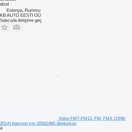
dizel
Estonya, Rummu
KB AUTO EESTI OÜ
Satıcıyla iletişime geç
Volvo FM7-FM12, FM, FMX (1998-
2014) kamyon için 20562465 direksiyon
4