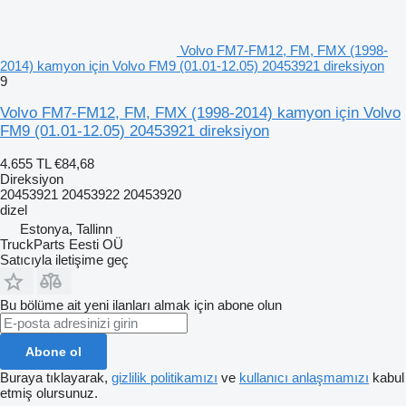
Volvo FM7-FM12, FM, FMX (1998-
2014) kamyon için Volvo FM9 (01.01-12.05) 20453921 direksiyon
9
Volvo FM7-FM12, FM, FMX (1998-2014) kamyon için Volvo
FM9 (01.01-12.05) 20453921 direksiyon
4.655 TL
€84,68
Direksiyon
20453921 20453922 20453920
dizel
Estonya, Tallinn
TruckParts Eesti OÜ
Satıcıyla iletişime geç
Bu bölüme ait yeni ilanları almak için abone olun
Abone ol
Buraya tıklayarak,
gizlilik politikamızı
ve
kullanıcı anlaşmamızı
kabul
etmiş olursunuz.