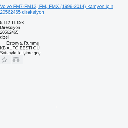
Volvo FM7-FM12, FM, FMX (1998-2014) kamyon için
20562465 direksiyon
5.112 TL
€93
Direksiyon
20562465
dizel
Estonya, Rummu
KB AUTO EESTI OÜ
Satıcıyla iletişime geç