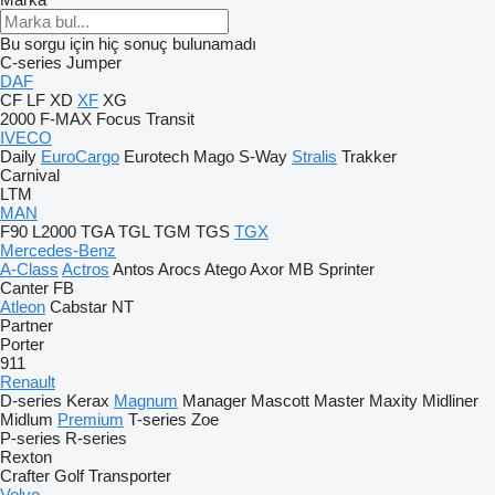
Bu sorgu için hiç sonuç bulunamadı
C-series
Jumper
DAF
CF
LF
XD
XF
XG
2000
F-MAX
Focus
Transit
IVECO
Daily
EuroCargo
Eurotech
Mago
S-Way
Stralis
Trakker
Carnival
LTM
MAN
F90
L2000
TGA
TGL
TGM
TGS
TGX
Mercedes-Benz
A-Class
Actros
Antos
Arocs
Atego
Axor
MB
Sprinter
Canter
FB
Atleon
Cabstar
NT
Partner
Porter
911
Renault
D-series
Kerax
Magnum
Manager
Mascott
Master
Maxity
Midliner
Midlum
Premium
T-series
Zoe
P-series
R-series
Rexton
Crafter
Golf
Transporter
Volvo