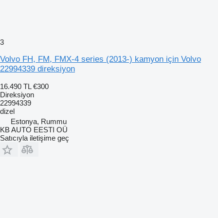
3
Volvo FH, FM, FMX-4 series (2013-) kamyon için Volvo
22994339 direksiyon
16.490 TL
€300
Direksiyon
22994339
dizel
Estonya, Rummu
KB AUTO EESTI OÜ
Satıcıyla iletişime geç