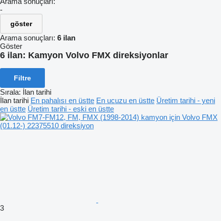
Arama sonuçları:
-
göster
Arama sonuçları:
6 ilan
Göster
6 ilan:
Kamyon Volvo FMX direksiyonlar
Filtre
Sırala
:
İlan tarihi
İlan tarihi
En pahalısı en üstte
En ucuzu en üstte
Üretim tarihi - yeni
en üstte
Üretim tarihi - eski en üstte
3