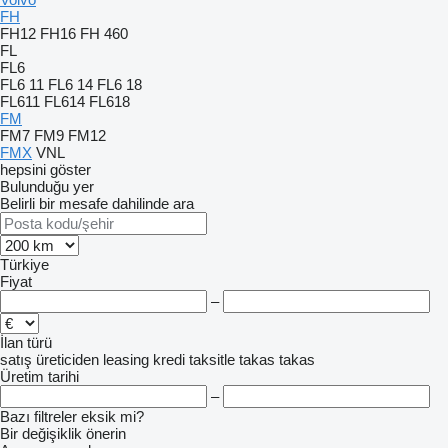
FH
FH12
FH16
FH 460
FL
FL6
FL6 11
FL6 14
FL6 18
FL611
FL614
FL618
FM
FM7
FM9
FM12
FMX
VNL
hepsini göster
Bulunduğu yer
Belirli bir mesafe dahilinde ara
Türkiye
Fiyat
–
İlan türü
satış
üreticiden
leasing
kredi
taksitle
takas
takas
Üretim tarihi
–
Bazı filtreler eksik mi?
Bir değişiklik önerin