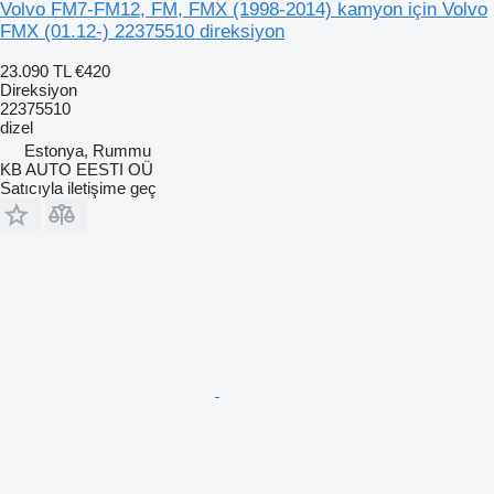
Volvo FM7-FM12, FM, FMX (1998-2014) kamyon için Volvo
FMX (01.12-) 22375510 direksiyon
23.090 TL
€420
Direksiyon
22375510
dizel
Estonya, Rummu
KB AUTO EESTI OÜ
Satıcıyla iletişime geç