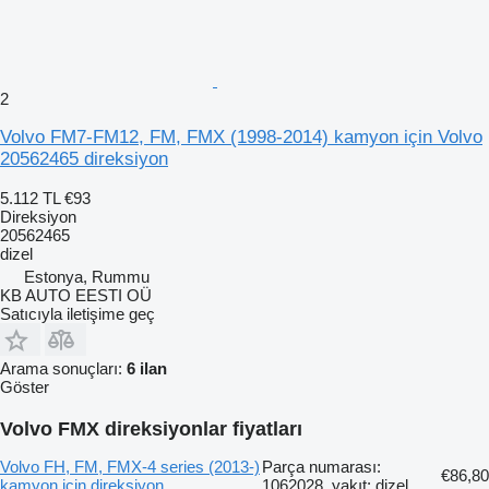
2
Volvo FM7-FM12, FM, FMX (1998-2014) kamyon için Volvo
20562465 direksiyon
5.112 TL
€93
Direksiyon
20562465
dizel
Estonya, Rummu
KB AUTO EESTI OÜ
Satıcıyla iletişime geç
Arama sonuçları:
6 ilan
Göster
Volvo FMX direksiyonlar fiyatları
Volvo FH, FM, FMX-4 series (2013-)
Parça numarası:
€86,80
kamyon için direksiyon
1062028, yakıt: dizel