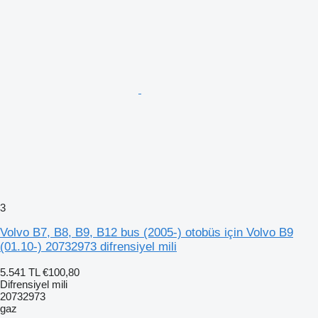
3
Volvo B7, B8, B9, B12 bus (2005-) otobüs için Volvo B9
(01.10-) 20732973 difrensiyel mili
5.541 TL
€100,80
Difrensiyel mili
20732973
gaz