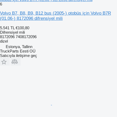
6
Volvo B7, B8, B9, B12 bus (2005-) otobüs için Volvo B7R
(01.06-) 8172096 difrensiyel mili
5.541 TL
€100,80
Difrensiyel mili
8172096 7408172096
dizel
Estonya, Tallinn
TruckParts Eesti OÜ
Satıcıyla iletişime geç