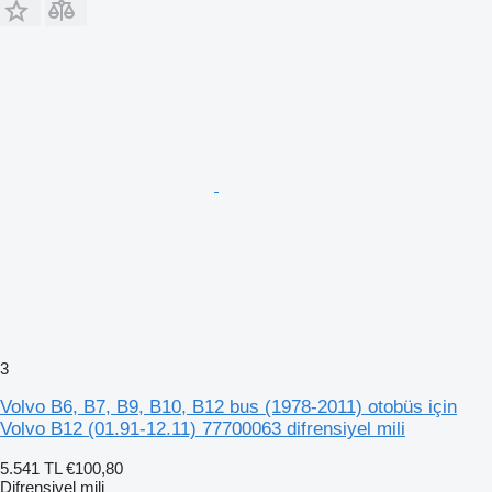
3
Volvo B6, B7, B9, B10, B12 bus (1978-2011) otobüs için
Volvo B12 (01.91-12.11) 77700063 difrensiyel mili
5.541 TL
€100,80
Difrensiyel mili