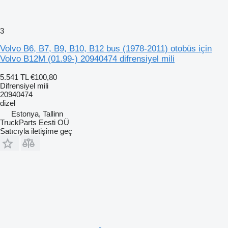
3
Volvo B6, B7, B9, B10, B12 bus (1978-2011) otobüs için
Volvo B12M (01.99-) 20940474 difrensiyel mili
5.541 TL
€100,80
Difrensiyel mili
20940474
dizel
Estonya, Tallinn
TruckParts Eesti OÜ
Satıcıyla iletişime geç