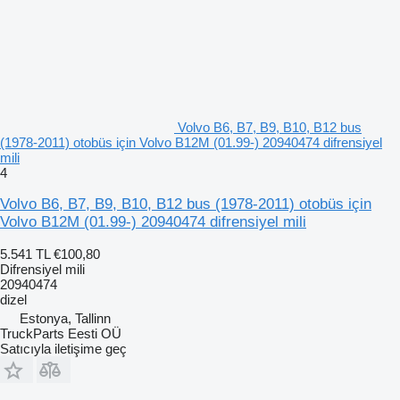
Volvo B6, B7, B9, B10, B12 bus
(1978-2011) otobüs için Volvo B12M (01.99-) 20940474 difrensiyel
mili
4
Volvo B6, B7, B9, B10, B12 bus (1978-2011) otobüs için
Volvo B12M (01.99-) 20940474 difrensiyel mili
5.541 TL
€100,80
Difrensiyel mili
20940474
dizel
Estonya, Tallinn
TruckParts Eesti OÜ
Satıcıyla iletişime geç