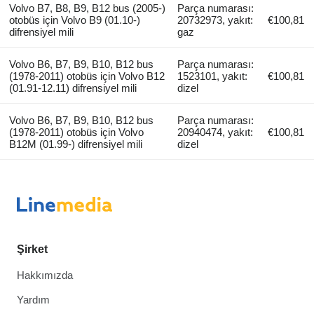
Volvo B7, B8, B9, B12 bus (2005-)
Parça numarası:
otobüs için Volvo B9 (01.10-)
20732973, yakıt:
€100,81
difrensiyel mili
gaz
Volvo B6, B7, B9, B10, B12 bus
Parça numarası:
(1978-2011) otobüs için Volvo B12
1523101, yakıt:
€100,81
(01.91-12.11) difrensiyel mili
dizel
Volvo B6, B7, B9, B10, B12 bus
Parça numarası:
(1978-2011) otobüs için Volvo
20940474, yakıt:
€100,81
B12M (01.99-) difrensiyel mili
dizel
Şirket
Hakkımızda
Yardım