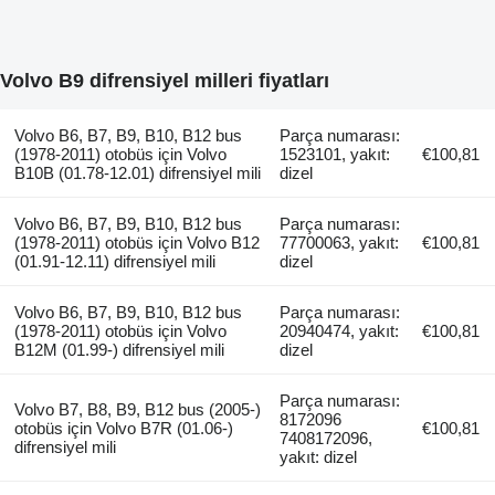
Volvo B9 difrensiyel milleri fiyatları
Volvo B6, B7, B9, B10, B12 bus
Parça numarası:
(1978-2011) otobüs için Volvo
1523101, yakıt:
€100,81
B10B (01.78-12.01) difrensiyel mili
dizel
Volvo B6, B7, B9, B10, B12 bus
Parça numarası:
(1978-2011) otobüs için Volvo B12
77700063, yakıt:
€100,81
(01.91-12.11) difrensiyel mili
dizel
Volvo B6, B7, B9, B10, B12 bus
Parça numarası:
(1978-2011) otobüs için Volvo
20940474, yakıt:
€100,81
B12M (01.99-) difrensiyel mili
dizel
Parça numarası:
Volvo B7, B8, B9, B12 bus (2005-)
8172096
otobüs için Volvo B7R (01.06-)
€100,81
7408172096,
difrensiyel mili
yakıt: dizel