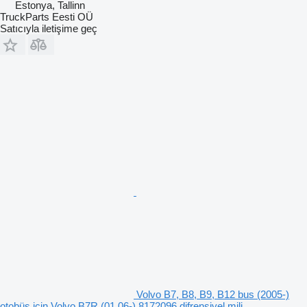
Estonya, Tallinn
TruckParts Eesti OÜ
Satıcıyla iletişime geç
Volvo B7, B8, B9, B12 bus (2005-)
otobüs için Volvo B7R (01.06-) 8172096 difrensiyel mili