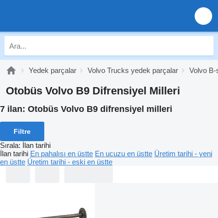
Yedek parçalar
Volvo Trucks yedek parçalar
Volvo B-
Otobüs Volvo B9 Difrensiyel Milleri
7 ilan:
Otobüs Volvo B9 difrensiyel milleri
Filtre
Sırala
:
İlan tarihi
İlan tarihi
En pahalısı en üstte
En ucuzu en üstte
Üretim tarihi - yeni
en üstte
Üretim tarihi - eski en üstte