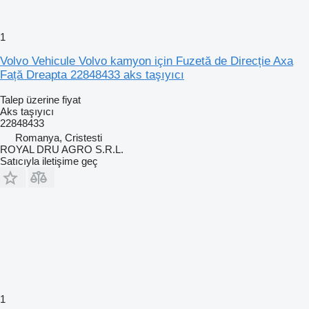
1
Volvo Vehicule Volvo kamyon için Fuzetă de Direcție Axa
Față Dreapta 22848433 aks taşıyıcı
Talep üzerine fiyat
Aks taşıyıcı
22848433
Romanya, Cristesti
ROYAL DRU AGRO S.R.L.
Satıcıyla iletişime geç
1