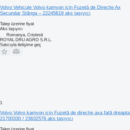
Volvo Vehicule Volvo kamyon için Fuzetă de Direcție Ax
Secundar Stânga – 22245619 aks taşıyıcı
Talep üzerine fiyat
Aks taşıyıcı
Romanya, Cristesti
ROYAL DRU AGRO S.R.L.
Satıcıyla iletişime geç
1
Volvo Volvo kamyon için Fuzetă de direcție axa față dreapta
21700330 / 23632576 aks taşıyıcı
Talep üzerine fiyat