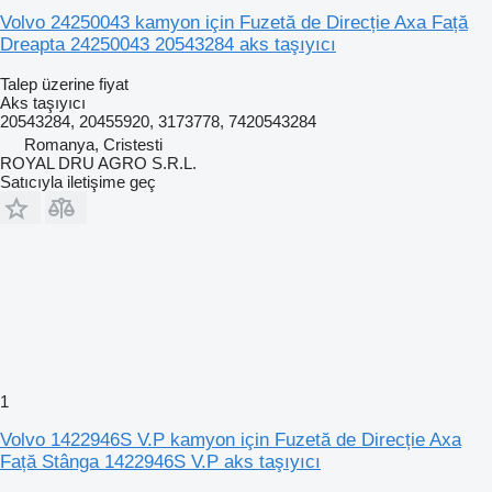
Volvo 24250043 kamyon için Fuzetă de Direcție Axa Față
Dreapta 24250043 20543284 aks taşıyıcı
Talep üzerine fiyat
Aks taşıyıcı
20543284, 20455920, 3173778, 7420543284
Romanya, Cristesti
ROYAL DRU AGRO S.R.L.
Satıcıyla iletişime geç
1
Volvo 1422946S V.P kamyon için Fuzetă de Direcție Axa
Față Stânga 1422946S V.P aks taşıyıcı