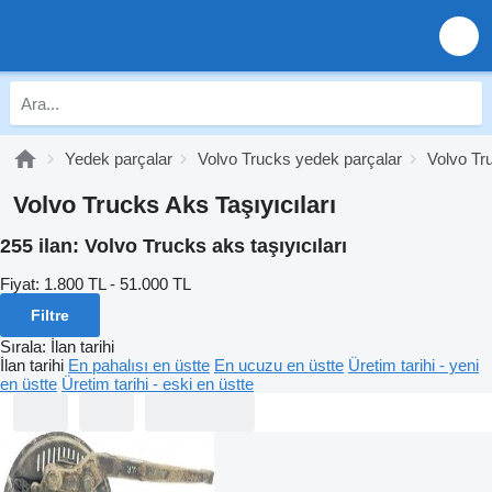
Yedek parçalar
Volvo Trucks yedek parçalar
Volvo Tr
Volvo Trucks Aks Taşıyıcıları
255 ilan:
Volvo Trucks aks taşıyıcıları
Fiyat:
1.800 TL - 51.000 TL
Filtre
Sırala
:
İlan tarihi
İlan tarihi
En pahalısı en üstte
En ucuzu en üstte
Üretim tarihi - yeni
en üstte
Üretim tarihi - eski en üstte