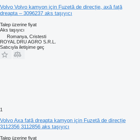
Volvo Volvo kamyon için Fuzetă de direcție, axă față
dreapta – 3096237 aks taşıyıcı
Talep üzerine fiyat
Aks taşıyıcı
Romanya, Cristesti
ROYAL DRU AGRO S.R.L.
Satıcıyla iletişime geç
1
Volvo Axa față dreapta kamyon için Fuzetă de direcție
3112356 3112856 aks taşıyıcı
Talep üzerine fiyat