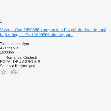
1
Volvo – Cod 1699366 kamyon için Fuzetă de direcție, axă
față stânga – Cod 1699366 aks taşıyıcı
Talep üzerine fiyat
Aks taşıyıcı
1699366
Romanya, Cristesti
ROYAL DRU AGRO S.R.L.
Satıcıyla iletişime geç