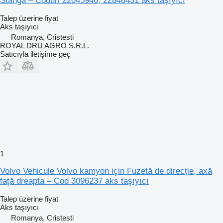
Stânga – Coduri 22045946, 22848431 aks taşıyıcı
Talep üzerine fiyat
Aks taşıyıcı
Romanya, Cristesti
ROYAL DRU AGRO S.R.L.
Satıcıyla iletişime geç
1
Volvo Vehicule Volvo kamyon için Fuzetă de direcție, axă
față dreapta – Cod 3096237 aks taşıyıcı
Talep üzerine fiyat
Aks taşıyıcı
Romanya, Cristesti