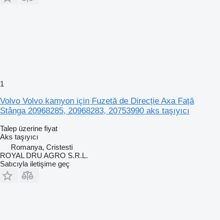
1
Volvo Volvo kamyon için Fuzetă de Direcție Axa Față
Stânga 20968285, 20968283, 20753990 aks taşıyıcı
Talep üzerine fiyat
Aks taşıyıcı
Romanya, Cristesti
ROYAL DRU AGRO S.R.L.
Satıcıyla iletişime geç