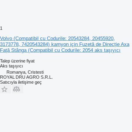
1
Volvo (Compatibil cu Codurile: 20543284, 20455920,
3173778, 7420543284) kamyon için Fuzetă de Direcție Axa
Față Stânga (Compatibil cu Codurile: 2054 aks taşıyıcı
Talep üzerine fiyat
Aks taşıyıcı
Romanya, Cristesti
ROYAL DRU AGRO S.R.L.
Satıcıyla iletişime geç