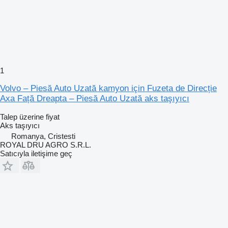
1
Volvo – Piesă Auto Uzată kamyon için Fuzeta de Direcție
Axa Față Dreapta – Piesă Auto Uzată aks taşıyıcı
Talep üzerine fiyat
Aks taşıyıcı
Romanya, Cristesti
ROYAL DRU AGRO S.R.L.
Satıcıyla iletişime geç