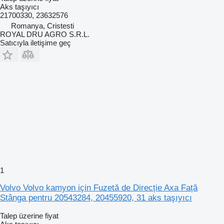
Aks taşıyıcı
21700330, 23632576
Romanya, Cristesti
ROYAL DRU AGRO S.R.L.
Satıcıyla iletişime geç
1
Volvo Volvo kamyon için Fuzetă de Direcție Axa Față
Stânga pentru 20543284, 20455920, 31 aks taşıyıcı
Talep üzerine fiyat