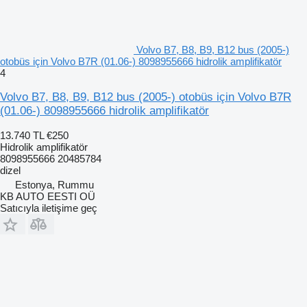
Volvo B7, B8, B9, B12 bus (2005-)
otobüs için Volvo B7R (01.06-) 8098955666 hidrolik amplifikatör
4
Volvo B7, B8, B9, B12 bus (2005-) otobüs için Volvo B7R
(01.06-) 8098955666 hidrolik amplifikatör
13.740 TL
€250
Hidrolik amplifikatör
8098955666 20485784
dizel
Estonya, Rummu
KB AUTO EESTI OÜ
Satıcıyla iletişime geç