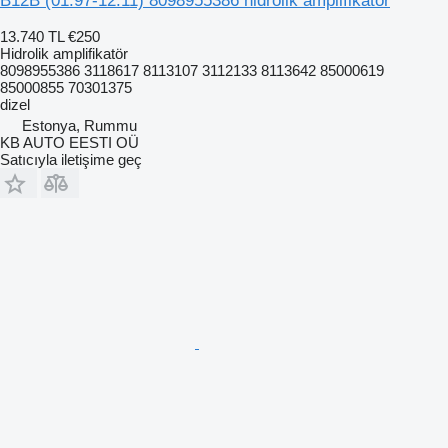
B12B (01.97-12.11) 8098955386 hidrolik amplifikatör
13.740 TL
€250
Hidrolik amplifikatör
8098955386 3118617 8113107 3112133 8113642 85000619
85000855 70301375
dizel
Estonya, Rummu
KB AUTO EESTI OÜ
Satıcıyla iletişime geç