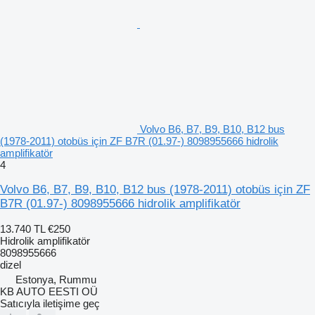
Volvo B6, B7, B9, B10, B12 bus
(1978-2011) otobüs için ZF B7R (01.97-) 8098955666 hidrolik
amplifikatör
4
Volvo B6, B7, B9, B10, B12 bus (1978-2011) otobüs için ZF
B7R (01.97-) 8098955666 hidrolik amplifikatör
13.740 TL
€250
Hidrolik amplifikatör
8098955666
dizel
Estonya, Rummu
KB AUTO EESTI OÜ
Satıcıyla iletişime geç