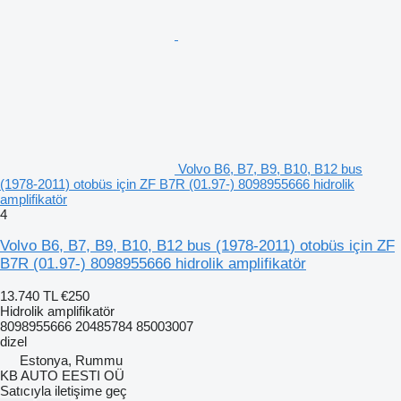
Volvo B6, B7, B9, B10, B12 bus
(1978-2011) otobüs için ZF B7R (01.97-) 8098955666 hidrolik
amplifikatör
4
Volvo B6, B7, B9, B10, B12 bus (1978-2011) otobüs için ZF
B7R (01.97-) 8098955666 hidrolik amplifikatör
13.740 TL
€250
Hidrolik amplifikatör
8098955666 20485784 85003007
dizel
Estonya, Rummu
KB AUTO EESTI OÜ
Satıcıyla iletişime geç