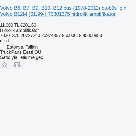
Volvo B6, B7, B9, B10, B12 bus (1978-2011) otobüs için
Volvo B12M (01.99-) 70301375 hidrolik amplifikatör
11.080 TL
€201,60
Hidrolik amplifikatör
70301375 20727240 20974857 85000618 85000853
dizel
Estonya, Tallinn
TruckParts Eesti OÜ
Satıcıyla iletişime geç