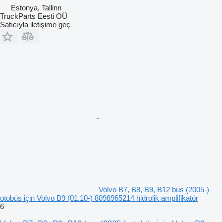
Estonya, Tallinn
TruckParts Eesti OÜ
Satıcıyla iletişime geç
Volvo B7, B8, B9, B12 bus (2005-)
otobüs için Volvo B9 (01.10-) 8098965214 hidrolik amplifikatör
6