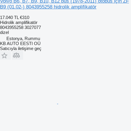
Volvo B6, B7, B9, B10, B12 bus (1978-2011) otobüs için ZF
B9 (01.02-) 8043955258 hidrolik amplifikatör
17.040 TL
€310
Hidrolik amplifikatör
8043955258 3027077
dizel
Estonya, Rummu
KB AUTO EESTI OÜ
Satıcıyla iletişime geç