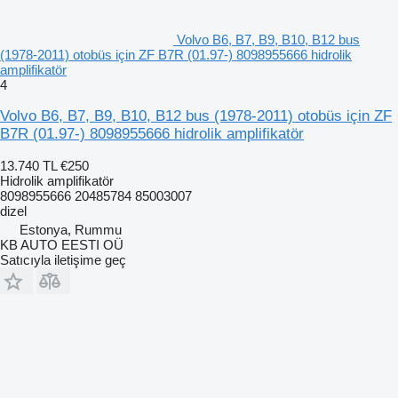
Volvo B6, B7, B9, B10, B12 bus
(1978-2011) otobüs için ZF B7R (01.97-) 8098955666 hidrolik
amplifikatör
4
Volvo B6, B7, B9, B10, B12 bus (1978-2011) otobüs için ZF
B7R (01.97-) 8098955666 hidrolik amplifikatör
13.740 TL
€250
Hidrolik amplifikatör
8098955666 20485784 85003007
dizel
Estonya, Rummu
KB AUTO EESTI OÜ
Satıcıyla iletişime geç