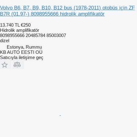
Volvo B6, B7, B9, B10, B12 bus (1978-2011) otobüs için ZF
B7R (01.97-) 8098955666 hidrolik amplifikatör
13.740 TL
€250
Hidrolik amplifikatör
8098955666 20485784 85003007
dizel
Estonya, Rummu
KB AUTO EESTI OÜ
Satıcıyla iletişime geç