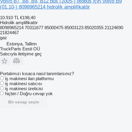
Volvo B7, B8, B9, B12 bus (2005-) otobüs için Volvo B9
(01.10-) 8098965214 hidrolik amplifikatör
10.910 TL
€198,40
Hidrolik amplifikatör
8098965214 70311677 85000475 85003123 85020355 21124690
21824467
gaz
Estonya, Tallinn
TruckParts Eesti OÜ
Satıcıyla iletişime geç
Portalımızı kısaca nasıl tanımlarsınız?
i̇ş makinesi ilan platformu
i̇ş makinesi satıcısı
i̇ş makinesi üreticisi
hiçbiri / Doğru cevap yok
Bir cevap seçin