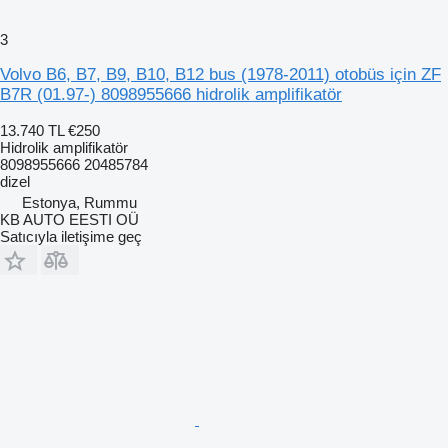
3
Volvo B6, B7, B9, B10, B12 bus (1978-2011) otobüs için ZF
B7R (01.97-) 8098955666 hidrolik amplifikatör
13.740 TL
€250
Hidrolik amplifikatör
8098955666 20485784
dizel
Estonya, Rummu
KB AUTO EESTI OÜ
Satıcıyla iletişime geç