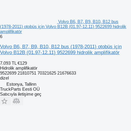
Volvo B6, B7, B9, B10, B12 bus
(1978-2011) otobüs için Volvo B12B (01.97-12.11) 9522699 hidrolik
amplifikatör
6
Volvo B6, B7, B9, B10, B12 bus (1978-2011) otobüs için
Volvo B12B (01.97-12.11) 9522699 hidrolik amplifikatör
7.093 TL
€129
Hidrolik amplifikatör
9522699 21810751 70321625 21676633
dizel
Estonya, Tallinn
TruckParts Eesti OÜ
Satıcıyla iletişime geç