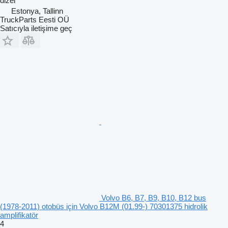
dizel
Estonya, Tallinn
TruckParts Eesti OÜ
Satıcıyla iletişime geç
Volvo B6, B7, B9, B10, B12 bus
(1978-2011) otobüs için Volvo B12M (01.99-) 70301375 hidrolik
amplifikatör
4