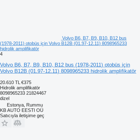
Volvo B6, B7, B9, B10, B12 bus
(1978-2011) otobüs için Volvo B12B (01.97-12.11) 8098965233
hidrolik amplifikatör
4
Volvo B6, B7, B9, B10, B12 bus (1978-2011) otobüs için
Volvo B12B (01.97-12.11) 8098965233 hidrolik amplifikatör
20.610 TL
€375
Hidrolik amplifikatör
8098965233 21824467
dizel
Estonya, Rummu
KB AUTO EESTI OÜ
Satıcıyla iletişime geç