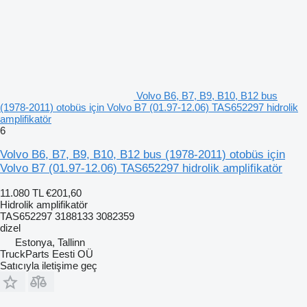
Volvo B6, B7, B9, B10, B12 bus
(1978-2011) otobüs için Volvo B7 (01.97-12.06) TAS652297 hidrolik
amplifikatör
6
Volvo B6, B7, B9, B10, B12 bus (1978-2011) otobüs için
Volvo B7 (01.97-12.06) TAS652297 hidrolik amplifikatör
11.080 TL
€201,60
Hidrolik amplifikatör
TAS652297 3188133 3082359
dizel
Estonya, Tallinn
TruckParts Eesti OÜ
Satıcıyla iletişime geç