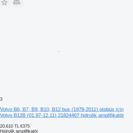
3
Volvo B6, B7, B9, B10, B12 bus (1978-2011) otobüs için
Volvo B12B (01.97-12.11) 21824467 hidrolik amplifikatör
20.610 TL
€375
Hidrolik amplifikatör