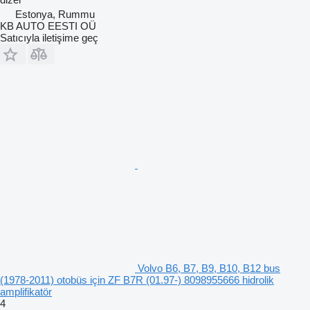
Estonya, Rummu
KB AUTO EESTI OÜ
Satıcıyla iletişime geç
Volvo B6, B7, B9, B10, B12 bus
(1978-2011) otobüs için ZF B7R (01.97-) 8098955666 hidrolik
amplifikatör
4