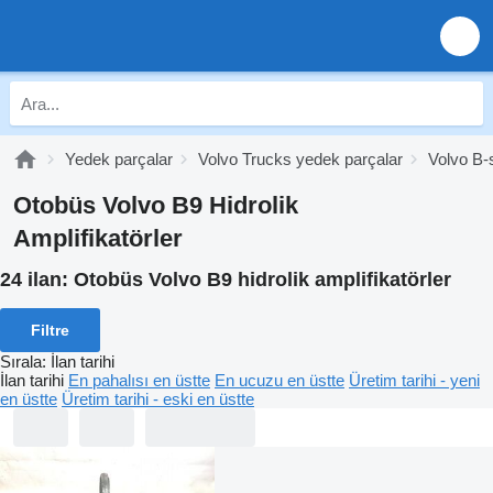
Yedek parçalar
Volvo Trucks yedek parçalar
Volvo B-
Otobüs Volvo B9 Hidrolik
Amplifikatörler
24 ilan:
Otobüs Volvo B9 hidrolik amplifikatörler
Filtre
Sırala
:
İlan tarihi
İlan tarihi
En pahalısı en üstte
En ucuzu en üstte
Üretim tarihi - yeni
en üstte
Üretim tarihi - eski en üstte