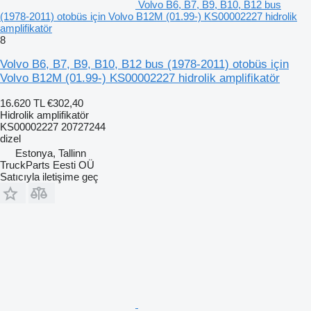
Volvo B6, B7, B9, B10, B12 bus
(1978-2011) otobüs için Volvo B12M (01.99-) KS00002227 hidrolik
amplifikatör
8
Volvo B6, B7, B9, B10, B12 bus (1978-2011) otobüs için
Volvo B12M (01.99-) KS00002227 hidrolik amplifikatör
16.620 TL
€302,40
Hidrolik amplifikatör
KS00002227 20727244
dizel
Estonya, Tallinn
TruckParts Eesti OÜ
Satıcıyla iletişime geç