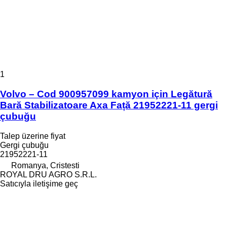
1
Volvo – Cod 900957099 kamyon için Legătură
Bară Stabilizatoare Axa Față 21952221-11 gergi
çubuğu
Talep üzerine fiyat
Gergi çubuğu
21952221-11
Romanya, Cristesti
ROYAL DRU AGRO S.R.L.
Satıcıyla iletişime geç