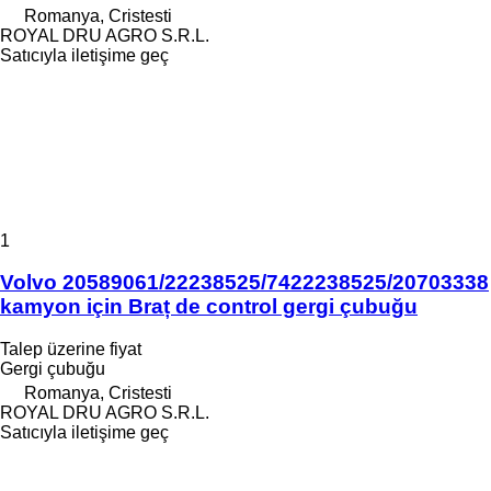
Romanya, Cristesti
ROYAL DRU AGRO S.R.L.
Satıcıyla iletişime geç
1
Volvo 20589061/22238525/7422238525/20703338
kamyon için Braț de control gergi çubuğu
Talep üzerine fiyat
Gergi çubuğu
Romanya, Cristesti
ROYAL DRU AGRO S.R.L.
Satıcıyla iletişime geç