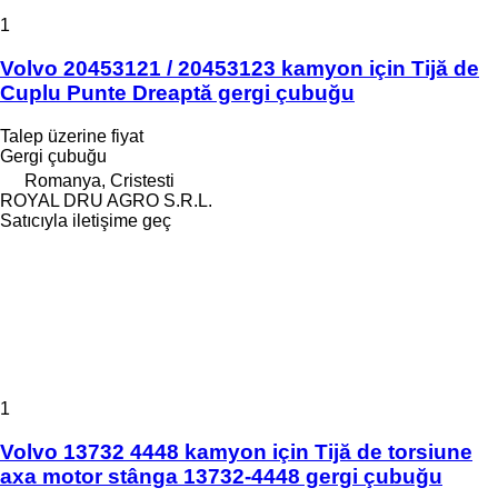
1
Volvo 20453121 / 20453123 kamyon için Tijă de
Cuplu Punte Dreaptă gergi çubuğu
Talep üzerine fiyat
Gergi çubuğu
Romanya, Cristesti
ROYAL DRU AGRO S.R.L.
Satıcıyla iletişime geç
1
Volvo 13732 4448 kamyon için Tijă de torsiune
axa motor stânga 13732-4448 gergi çubuğu