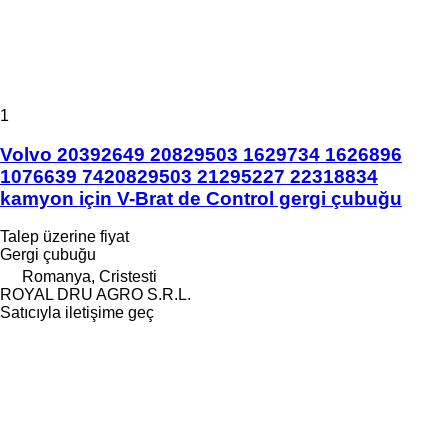
1
Volvo 20392649 20829503 1629734 1626896
1076639 7420829503 21295227 22318834
kamyon için V-Brat de Control gergi çubuğu
Talep üzerine fiyat
Gergi çubuğu
Romanya, Cristesti
ROYAL DRU AGRO S.R.L.
Satıcıyla iletişime geç