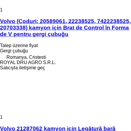
1
Volvo (Coduri: 20589061, 22238525, 7422238525,
20703338) kamyon için Brat de Control în Forma
de V pentru gergi çubuğu
Talep üzerine fiyat
Gergi çubuğu
Romanya, Cristesti
ROYAL DRU AGRO S.R.L.
Satıcıyla iletişime geç
1
Volvo 21287062 kamyon için Legătură bară