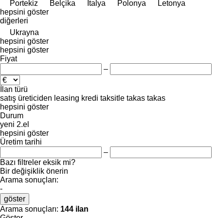
Portekiz
Belçika
İtalya
Polonya
Letonya
hepsini göster
diğerleri
Ukrayna
hepsini göster
hepsini göster
Fiyat
–
İlan türü
satış
üreticiden
leasing
kredi
taksitle
takas
takas
hepsini göster
Durum
yeni
2.el
hepsini göster
Üretim tarihi
–
Bazı filtreler eksik mi?
Bir değişiklik önerin
Arama sonuçları:
-
göster
Arama sonuçları:
144 ilan
Göster