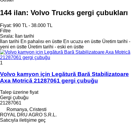
144 ilan:
Volvo Trucks gergi çubukları
Fiyat:
990 TL - 38.000 TL
Filtre
Sırala
:
İlan tarihi
İlan tarihi
En pahalısı en üstte
En ucuzu en üstte
Üretim tarihi -
yeni en üstte
Üretim tarihi - eski en üstte
1
Volvo kamyon için Legătură Bară Stabilizatoare
Axa Motrică 21287061 gergi çubuğu
Talep üzerine fiyat
Gergi çubuğu
21287061
Romanya, Cristesti
ROYAL DRU AGRO S.R.L.
Satıcıyla iletişime geç