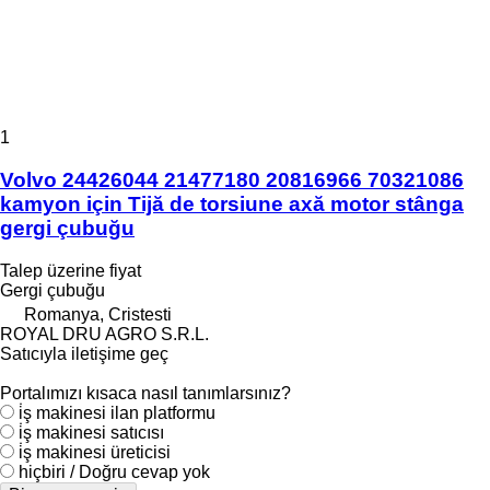
1
Volvo 24426044 21477180 20816966 70321086
kamyon için Tijă de torsiune axă motor stânga
gergi çubuğu
Talep üzerine fiyat
Gergi çubuğu
Romanya, Cristesti
ROYAL DRU AGRO S.R.L.
Satıcıyla iletişime geç
Portalımızı kısaca nasıl tanımlarsınız?
i̇ş makinesi ilan platformu
i̇ş makinesi satıcısı
i̇ş makinesi üreticisi
hiçbiri / Doğru cevap yok