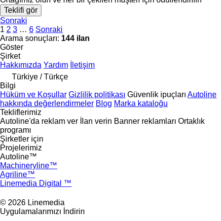
Teklifi gör
Sonraki
1
2
3
…
6
Sonraki
Arama sonuçları:
144 ilan
Göster
Şirket
Hakkımızda
Yardım
İletişim
Türkiye / Türkçe
Bilgi
Hüküm ve Koşullar
Gizlilik politikası
Güvenlik ipuçları
Autoline
hakkında değerlendirmeler
Blog
Marka kataloğu
Tekliflerimiz
Autoline'da reklam ver
İlan verin
Banner reklamları
Ortaklık
programı
Şirketler için
Projelerimiz
Autoline™
Machineryline™
Agriline™
Linemedia Digital ™
© 2026 Linemedia
Uygulamalarımızı İndirin