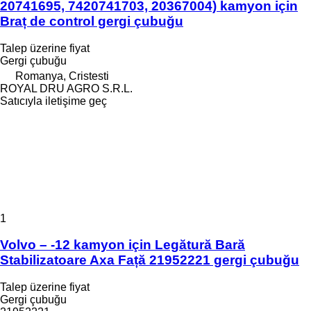
20741695, 7420741703, 20367004) kamyon için
Braț de control gergi çubuğu
Talep üzerine fiyat
Gergi çubuğu
Romanya, Cristesti
ROYAL DRU AGRO S.R.L.
Satıcıyla iletişime geç
1
Volvo – -12 kamyon için Legătură Bară
Stabilizatoare Axa Față 21952221 gergi çubuğu
Talep üzerine fiyat
Gergi çubuğu