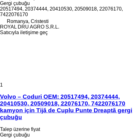
Gergi çubuğu
20517494, 20374444, 20410530, 20509018, 22076170,
7422076170
Romanya, Cristesti
ROYAL DRU AGRO S.R.L.
Satıcıyla iletişime geç
1
Volvo – Coduri OEM: 20517494, 20374444,
20410530, 20509018, 22076170, 7422076170
kamyon için Tijă de Cuplu Punte Dreaptă gergi
çubuğu
Talep üzerine fiyat
Gergi çubuğu