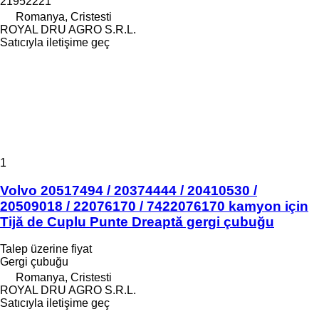
21952221
Romanya, Cristesti
ROYAL DRU AGRO S.R.L.
Satıcıyla iletişime geç
1
Volvo 20517494 / 20374444 / 20410530 /
20509018 / 22076170 / 7422076170 kamyon için
Tijă de Cuplu Punte Dreaptă gergi çubuğu
Talep üzerine fiyat
Gergi çubuğu
Romanya, Cristesti
ROYAL DRU AGRO S.R.L.
Satıcıyla iletişime geç