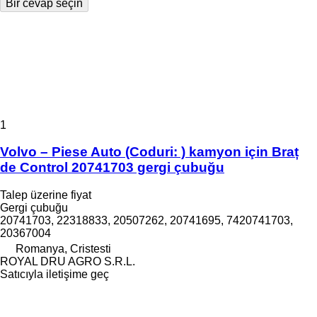
Bir cevap seçin
1
Volvo – Piese Auto (Coduri: ) kamyon için Braț
de Control 20741703 gergi çubuğu
Talep üzerine fiyat
Gergi çubuğu
20741703, 22318833, 20507262, 20741695, 7420741703,
20367004
Romanya, Cristesti
ROYAL DRU AGRO S.R.L.
Satıcıyla iletişime geç