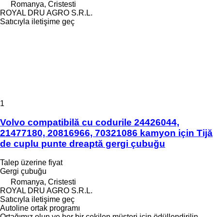
Romanya, Cristesti
ROYAL DRU AGRO S.R.L.
Satıcıyla iletişime geç
1
Volvo compatibilă cu codurile 24426044,
21477180, 20816966, 70321086 kamyon için Tijă
de cuplu punte dreaptă gergi çubuğu
Talep üzerine fiyat
Gergi çubuğu
Romanya, Cristesti
ROYAL DRU AGRO S.R.L.
Satıcıyla iletişime geç
Autoline ortak programı
Ortağımız olun ve her bir çekilen müşteri için ödüllendirilin