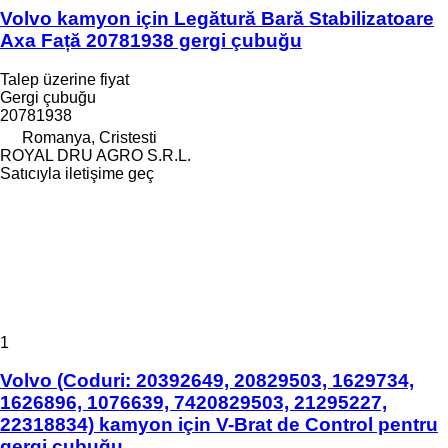
Volvo kamyon için Legătură Bară Stabilizatoare
Axa Față 20781938 gergi çubuğu
Talep üzerine fiyat
Gergi çubuğu
20781938
Romanya, Cristesti
ROYAL DRU AGRO S.R.L.
Satıcıyla iletişime geç
1
Volvo (Coduri: 20392649, 20829503, 1629734,
1626896, 1076639, 7420829503, 21295227,
22318834) kamyon için V-Brat de Control pentru
gergi çubuğu