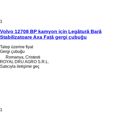
1
Volvo 12708 BP kamyon için Legătură Bară
Stabilizatoare Axa Față gergi çubuğu
Talep üzerine fiyat
Gergi çubuğu
Romanya, Cristesti
ROYAL DRU AGRO S.R.L.
Satıcıyla iletişime geç
1