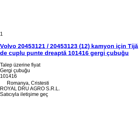
1
Volvo 20453121 / 20453123 (12) kamyon için Tijă
de cuplu punte dreaptă 101416 gergi çubuğu
Talep üzerine fiyat
Gergi çubuğu
101416
Romanya, Cristesti
ROYAL DRU AGRO S.R.L.
Satıcıyla iletişime geç