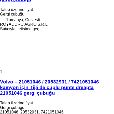
Talep üzerine fiyat
Gergi çubuğu
Romanya, Cristesti
ROYAL DRU AGRO S.R.L.
Satıcıyla iletişime geç
1
Volvo – 21051046 / 20532931 / 7421051046
kamyon için Tijă de cuplu punte dreapta
21051046 gergi çubuğu
Talep üzerine fiyat
Gergi çubuğu
21051046, 20532931, 7421051046