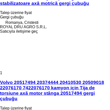
stabilizatoare axă motrică gergi çubuğu
Talep üzerine fiyat
Gergi çubuğu
Romanya, Cristesti
ROYAL DRU AGRO S.R.L.
Satıcıyla iletişime geç
1
Volvo 20517494 20374444 20410530 20509018
22076170 7422076170 kamyon için Tija de
torsiune axă motor stânga 20517494 gergi
çubuğu
Talep üzerine fiyat