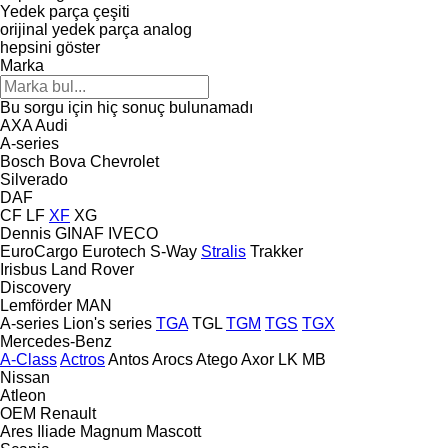
Yedek parça çeşiti
orijinal yedek parça
analog
hepsini göster
Marka
Bu sorgu için hiç sonuç bulunamadı
AXA
Audi
A-series
Bosch
Bova
Chevrolet
Silverado
DAF
CF
LF
XF
XG
Dennis
GINAF
IVECO
EuroCargo
Eurotech
S-Way
Stralis
Trakker
Irisbus
Land Rover
Discovery
Lemförder
MAN
A-series
Lion's series
TGA
TGL
TGM
TGS
TGX
Mercedes-Benz
A-Class
Actros
Antos
Arocs
Atego
Axor
LK
MB
Nissan
Atleon
OEM
Renault
Ares
Iliade
Magnum
Mascott