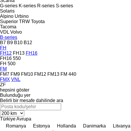
Scania
G-series
K-series
R-series
S-series
Solaris
Alpino
Urbino
Superior
TRW
Toyota
Tacoma
VDL
Volvo
B-series
B7
B9
B10
B12
FH
FH12
FH13
FH16
FH16 550
FH 500
FM
FM7
FM9
FM10
FM12
FM13
FM 440
FMX
VNL
ZF
hepsini göster
Bulunduğu yer
Belirli bir mesafe dahilinde ara
Türkiye
Avrupa
Romanya
Estonya
Hollanda
Danimarka
Litvanya