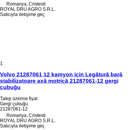
Romanya, Cristesti
ROYAL DRU AGRO S.R.L.
Satıcıyla iletişime geç
1
Volvo 21287061 12 kamyon için Legătură bară
stabilizatoare axă motrică 21287061-12 gergi
çubuğu
Talep üzerine fiyat
Gergi çubuğu
21287061-12
Romanya, Cristesti
ROYAL DRU AGRO S.R.L.
Satıcıyla iletişime geç