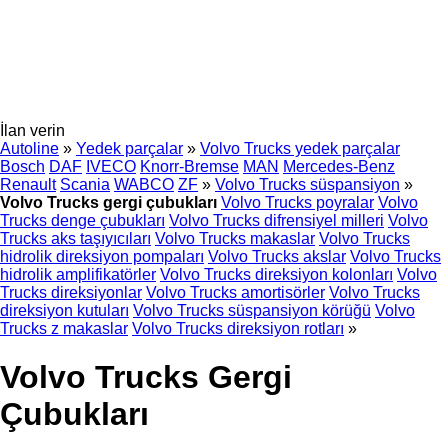
İlan verin
Autoline
»
Yedek parçalar
»
Volvo Trucks yedek parçalar
Bosch
DAF
IVECO
Knorr-Bremse
MAN
Mercedes-Benz
Renault
Scania
WABCO
ZF
»
Volvo Trucks süspansiyon
»
Volvo Trucks gergi çubukları
Volvo Trucks poyralar
Volvo
Trucks denge çubukları
Volvo Trucks difrensiyel milleri
Volvo
Trucks aks taşıyıcıları
Volvo Trucks makaslar
Volvo Trucks
hidrolik direksiyon pompaları
Volvo Trucks akslar
Volvo Trucks
hidrolik amplifikatörler
Volvo Trucks direksiyon kolonları
Volvo
Trucks direksiyonlar
Volvo Trucks amortisörler
Volvo Trucks
direksiyon kutuları
Volvo Trucks süspansiyon körüğü
Volvo
Trucks z makaslar
Volvo Trucks direksiyon rotları
»
Volvo Trucks Gergi
Çubukları