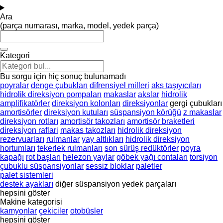
Ara
(parça numarası, marka, model, yedek parça)
Kategori
Bu sorgu için hiç sonuç bulunamadı
poyralar
denge çubukları
difrensiyel milleri
aks taşıyıcıları
hidrolik direksiyon pompaları
makaslar
akslar
hidrolik
amplifikatörler
direksiyon kolonları
direksiyonlar
gergi çubukları
amortisörler
direksiyon kutuları
süspansiyon körüğü
z makaslar
direksiyon rotları
amortisör takozları
amortisör braketleri
di̇reksi̇yon raflari
makas takozları
hidrolik direksiyon
rezervuarları
rulmanlar
yay altlıkları
hidrolik direksiyon
hortumları
tekerlek rulmanları
son sürüş redüktörler
poyra
kapağı
rot başları
helezon yaylar
göbek yağı contaları
torsiyon
çubuklu süspansiyonlar
sessiz bloklar
paletler
palet sistemleri
destek ayakları
diğer süspansiyon yedek parçaları
hepsini göster
Makine kategorisi
kamyonlar
çekiciler
otobüsler
hepsini göster