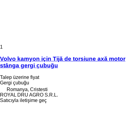
1
Volvo kamyon için Tijă de torsiune axă motor
stânga gergi çubuğu
Talep üzerine fiyat
Gergi çubuğu
Romanya, Cristesti
ROYAL DRU AGRO S.R.L.
Satıcıyla iletişime geç