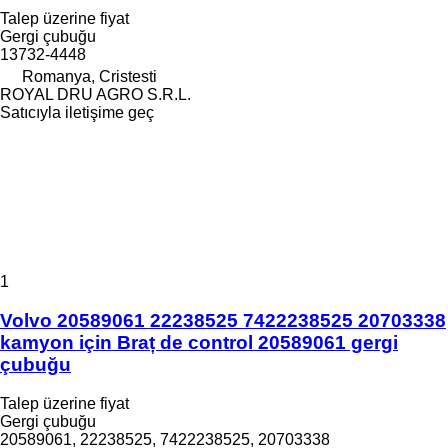
Talep üzerine fiyat
Gergi çubuğu
13732-4448
Romanya, Cristesti
ROYAL DRU AGRO S.R.L.
Satıcıyla iletişime geç
1
Volvo 20589061 22238525 7422238525 20703338
kamyon için Braț de control 20589061 gergi
çubuğu
Talep üzerine fiyat
Gergi çubuğu
20589061, 22238525, 7422238525, 20703338