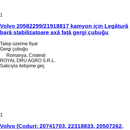
1
Volvo 20582299/21918817 kamyon için Legătură
bară stabilizatoare axă față gergi çubuğu
Talep üzerine fiyat
Gergi çubuğu
Romanya, Cristesti
ROYAL DRU AGRO S.R.L.
Satıcıyla iletişime geç
1
Volvo (Coduri: 20741703, 22318833, 20507262,