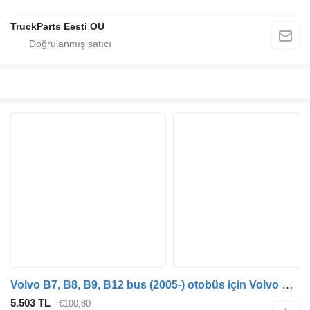
TruckParts Eesti OÜ
Volvo B7, B8, B9, B12 bus (2005-) otobüs için Volvo B7R (01.06-) 8172096 difrensiyel mili
5.503 TL
€100,80