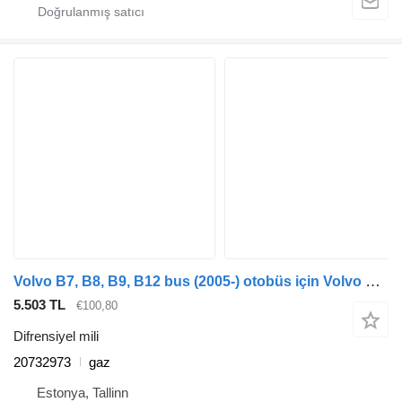
Volvo B7, B8, B9, B12 bus (2005-) otobüs için Volvo B9 (01.10-) 20732973 difrensiyel mili
5.503 TL
€100,80
Difrensiyel mili
20732973
gaz
Estonya, Tallinn