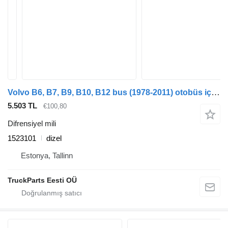
Volvo B6, B7, B9, B10, B12 bus (1978-2011) otobüs için Volvo B10B (01.78-12.01) 1523101 difrensiyel mili
5.503 TL
€100,80
Difrensiyel mili
1523101
dizel
Estonya, Tallinn
TruckParts Eesti OÜ