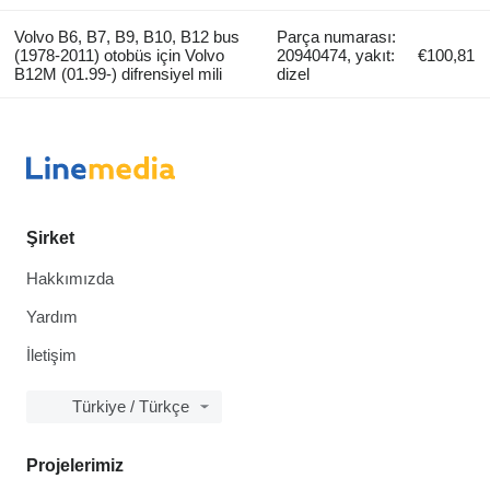
Volvo B6, B7, B9, B10, B12 bus
Parça numarası:
(1978-2011) otobüs için Volvo
20940474, yakıt:
€100,81
B12M (01.99-) difrensiyel mili
dizel
Şirket
Hakkımızda
Yardım
İletişim
Türkiye / Türkçe
Projelerimiz