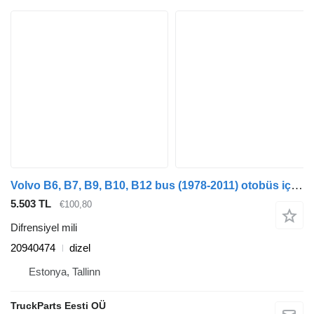
Volvo B6, B7, B9, B10, B12 bus (1978-2011) otobüs için Volvo B12M (01.99-) 20940474 difrensiyel mili
5.503 TL
€100,80
Difrensiyel mili
20940474
dizel
Estonya, Tallinn
TruckParts Eesti OÜ