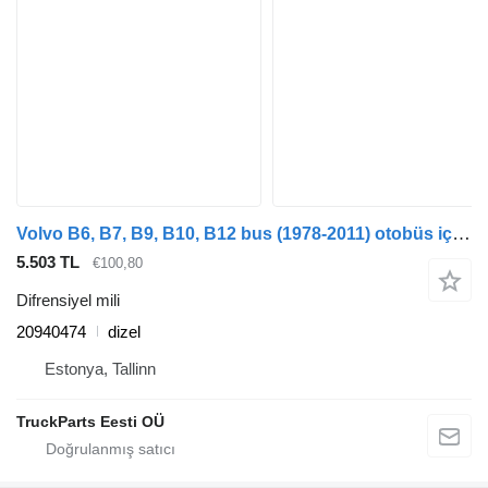
Volvo B6, B7, B9, B10, B12 bus (1978-2011) otobüs için Volvo B12M (01.99-) 20940474 difrensiyel mili
5.503 TL
€100,80
Difrensiyel mili
20940474
dizel
Estonya, Tallinn
TruckParts Eesti OÜ