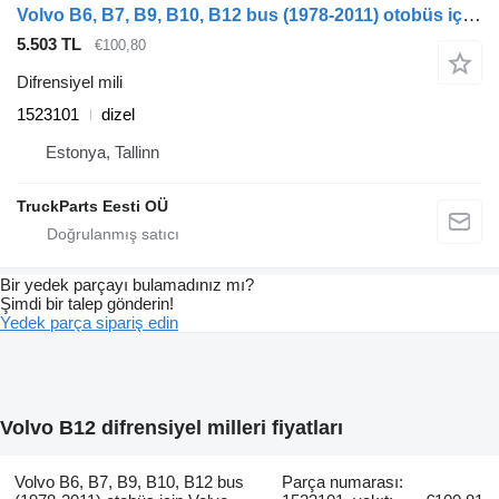
Volvo B6, B7, B9, B10, B12 bus (1978-2011) otobüs için Volvo B12 (01.91-12.11) 1523101 difrensiyel mili
5.503 TL
€100,80
Difrensiyel mili
1523101
dizel
Estonya, Tallinn
TruckParts Eesti OÜ
Bir yedek parçayı bulamadınız mı?
Şimdi bir talep gönderin!
Yedek parça sipariş edin
Volvo B12 difrensiyel milleri fiyatları
Volvo B6, B7, B9, B10, B12 bus
Parça numarası: