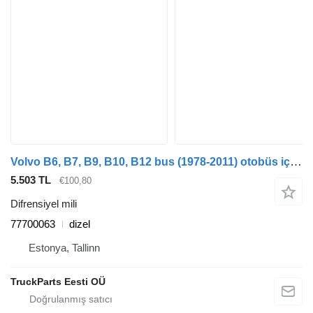
Volvo B6, B7, B9, B10, B12 bus (1978-2011) otobüs için Volvo B12 (01.91-12.11) 77700063 difrensiyel mili
5.503 TL
€100,80
Difrensiyel mili
77700063
dizel
Estonya, Tallinn
TruckParts Eesti OÜ