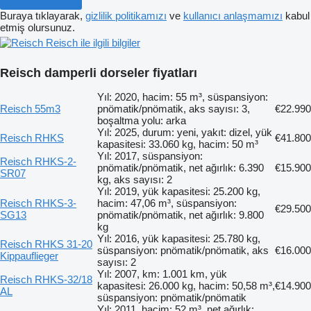
Buraya tıklayarak,
gizlilik politikamızı
ve
kullanıcı anlaşmamızı
kabul
etmiş olursunuz.
Reisch ile ilgili bilgiler
Reisch damperli dorseler fiyatları
Yıl: 2020, hacim: 55 m³, süspansiyon:
Reisch 55m3
pnömatik/pnömatik, aks sayısı: 3,
€22.990
boşaltma yolu: arka
Yıl: 2025, durum: yeni, yakıt: dizel, yük
Reisch RHKS
€41.800
kapasitesi: 33.060 kg, hacim: 50 m³
Yıl: 2017, süspansiyon:
Reisch RHKS-2-
pnömatik/pnömatik, net ağırlık: 6.390
€15.900
SR07
kg, aks sayısı: 2
Yıl: 2019, yük kapasitesi: 25.200 kg,
Reisch RHKS-3-
hacim: 47,06 m³, süspansiyon:
€29.500
SG13
pnömatik/pnömatik, net ağırlık: 9.800
kg
Yıl: 2016, yük kapasitesi: 25.780 kg,
Reisch RHKS 31-20
süspansiyon: pnömatik/pnömatik, aks
€16.000
Kippauflieger
sayısı: 2
Yıl: 2007, km: 1.001 km, yük
Reisch RHKS-32/18
kapasitesi: 26.000 kg, hacim: 50,58 m³,
€14.900
AL
süspansiyon: pnömatik/pnömatik
Yıl: 2011, hacim: 52 m³, net ağırlık: