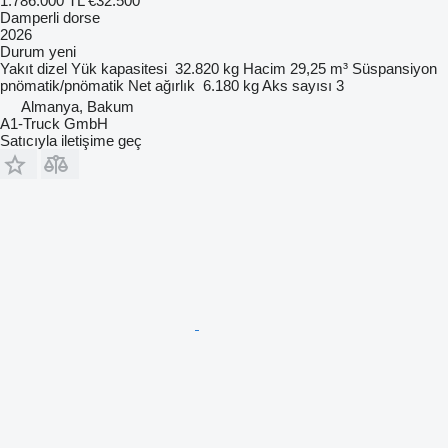
1.786.000 TL
€32.500
Damperli dorse
2026
Durum
yeni
Yakıt
dizel
Yük kapasitesi
32.820 kg
Hacim
29,25 m³
Süspansiyon
pnömatik/pnömatik
Net ağırlık
6.180 kg
Aks sayısı
3
Almanya, Bakum
A1-Truck GmbH
Satıcıyla iletişime geç