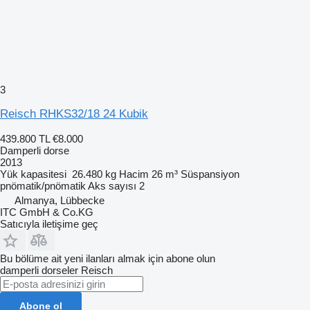
3
Reisch RHKS32/18 24 Kubik
439.800 TL
€8.000
Damperli dorse
2013
Yük kapasitesi
26.480 kg
Hacim
26 m³
Süspansiyon
pnömatik/pnömatik
Aks sayısı
2
Almanya, Lübbecke
ITC GmbH & Co.KG
Satıcıyla iletişime geç
Bu bölüme ait yeni ilanları almak için abone olun
damperli dorseler
Reisch
Abone ol