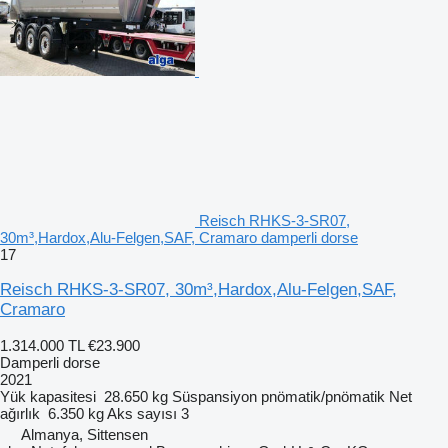
Reisch RHKS-3-SR07,
30m³,Hardox,Alu-Felgen,SAF, Cramaro damperli dorse
17
Reisch RHKS-3-SR07, 30m³,Hardox,Alu-Felgen,SAF,
Cramaro
1.314.000 TL
€23.900
Damperli dorse
2021
Yük kapasitesi
28.650 kg
Süspansiyon
pnömatik/pnömatik
Net
ağırlık
6.350 kg
Aks sayısı
3
Almanya, Sittensen