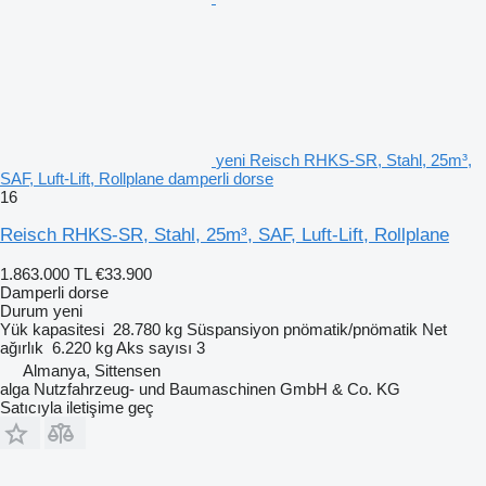
yeni Reisch RHKS-SR, Stahl, 25m³,
SAF, Luft-Lift, Rollplane damperli dorse
16
Reisch RHKS-SR, Stahl, 25m³, SAF, Luft-Lift, Rollplane
1.863.000 TL
€33.900
Damperli dorse
Durum
yeni
Yük kapasitesi
28.780 kg
Süspansiyon
pnömatik/pnömatik
Net
ağırlık
6.220 kg
Aks sayısı
3
Almanya, Sittensen
alga Nutzfahrzeug- und Baumaschinen GmbH & Co. KG
Satıcıyla iletişime geç