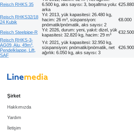
Reisch RHKS 35
6.500 kg, aks sayısı: 3, boşaltma yolu:
€25.880
arka
Yıl: 2013, yük kapasitesi: 26.480 kg,
Reisch RHKS32/18
hacim: 26 m³, süspansiyon:
€8.000
24 Kubik
pnömatik/pnömatik, aks sayısı: 2
Yıl: 2026, durum: yeni, yakıt: dizel, yük
Reisch Steelpipe-R
€32.500
kapasitesi: 32.820 kg, hacim: 29 m³
Reisch RHKS-3-
Yıl: 2021, yük kapasitesi: 32.950 kg,
AG09, Alu, 49m³,
süspansiyon: pnömatik/pnömatik, net
€26.900
Pendelklappe, Lift,
ağırlık: 6.050 kg, aks sayısı: 3
SAF
Şirket
Hakkımızda
Yardım
İletişim