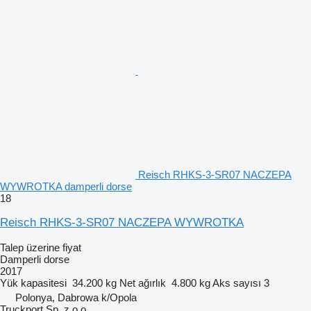
Reisch RHKS-3-SR07 NACZEPA
WYWROTKA damperli dorse
18
Reisch RHKS-3-SR07 NACZEPA WYWROTKA
Talep üzerine fiyat
Damperli dorse
2017
Yük kapasitesi
34.200 kg
Net ağırlık
4.800 kg
Aks sayısı
3
Polonya, Dabrowa k/Opola
Truckport Sp. z o.o.