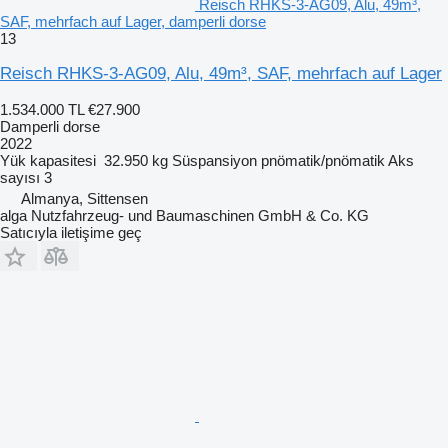
Reisch RHKS-3-AG09, Alu, 49m³,
SAF, mehrfach auf Lager, damperli dorse
13
Reisch RHKS-3-AG09, Alu, 49m³, SAF, mehrfach auf Lager
1.534.000 TL
€27.900
Damperli dorse
2022
Yük kapasitesi
32.950 kg
Süspansiyon
pnömatik/pnömatik
Aks
sayısı
3
Almanya, Sittensen
alga Nutzfahrzeug- und Baumaschinen GmbH & Co. KG
Satıcıyla iletişime geç