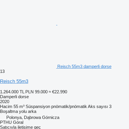
Reisch 55m3 damperli dorse
13
Reisch 55m3
1.264.000 TL
PLN 99.000
≈ €22.990
Damperli dorse
2020
Hacim
55 m³
Süspansiyon
pnömatik/pnömatik
Aks sayısı
3
Boşaltma yolu
arka
Polonya, Dąbrowa Górnicza
PTHU Góral
Satıcıyla iletişime geç