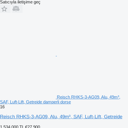
Satıcıyla iletişime geç
Reisch RHKS-3-AG09, Alu, 49m³,
SAF, Luft-Lift, Getreide damperli dorse
16
Reisch RHKS-3-AG09, Alu, 49m³, SAF, Luft-Lift, Getreide
1.534.000 TL
€27.900