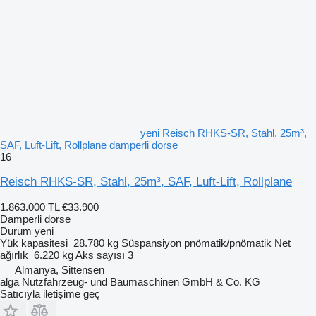
yeni Reisch RHKS-SR, Stahl, 25m³,
SAF, Luft-Lift, Rollplane damperli dorse
16
Reisch RHKS-SR, Stahl, 25m³, SAF, Luft-Lift, Rollplane
1.863.000 TL
€33.900
Damperli dorse
Durum
yeni
Yük kapasitesi
28.780 kg
Süspansiyon
pnömatik/pnömatik
Net
ağırlık
6.220 kg
Aks sayısı
3
Almanya, Sittensen
alga Nutzfahrzeug- und Baumaschinen GmbH & Co. KG
Satıcıyla iletişime geç