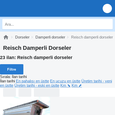
Dorseler
Damperli dorseler
Reisch damperli dorseler
Reisch Damperli Dorseler
23 ilan:
Reisch damperli dorseler
Filtre
Sırala
:
İlan tarihi
İlan tarihi
En pahalısı en üstte
En ucuzu en üstte
Üretim tarihi - yeni
en üstte
Üretim tarihi - eski en üstte
Km ⬊
Km ⬈