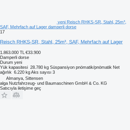
yeni Reisch RHKS-SR, Stahl, 25m³,
SAF, Mehrfach auf Lager damperli dorse
17
Reisch RHKS-SR, Stahl, 25m³, SAF, Mehrfach auf Lager
1.863.000 TL
€33.900
Damperli dorse
Durum
yeni
Yük kapasitesi
28.780 kg
Süspansiyon
pnömatik/pnömatik
Net
ağırlık
6.220 kg
Aks sayısı
3
Almanya, Sittensen
alga Nutzfahrzeug- und Baumaschinen GmbH & Co. KG
Satıcıyla iletişime geç