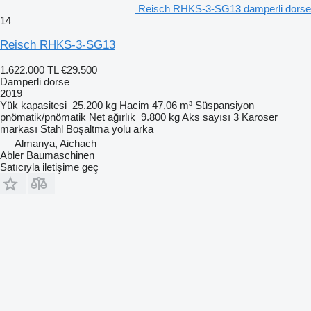
Reisch RHKS-3-SG13 damperli dorse
14
Reisch RHKS-3-SG13
1.622.000 TL
€29.500
Damperli dorse
2019
Yük kapasitesi
25.200 kg
Hacim
47,06 m³
Süspansiyon
pnömatik/pnömatik
Net ağırlık
9.800 kg
Aks sayısı
3
Karoser
markası
Stahl
Boşaltma yolu
arka
Almanya, Aichach
Abler Baumaschinen
Satıcıyla iletişime geç