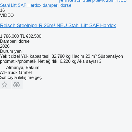
yeni Reisch Steelpipe-R 26m³ NEU
Stahl Lift SAF Hardox damperli dorse
16
VIDEO
Reisch Steelpipe-R 26m³ NEU Stahl Lift SAF Hardox
1.786.000 TL
€32.500
Damperli dorse
2026
Durum
yeni
Yakıt
dizel
Yük kapasitesi
32.780 kg
Hacim
29 m³
Süspansiyon
pnömatik/pnömatik
Net ağırlık
6.220 kg
Aks sayısı
3
Almanya, Bakum
A1-Truck GmbH
Satıcıyla iletişime geç