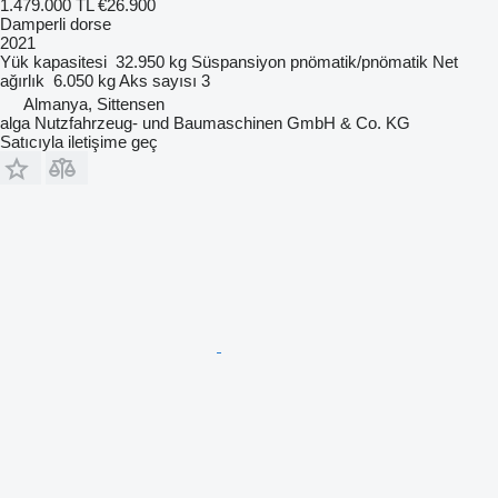
1.479.000 TL
€26.900
Damperli dorse
2021
Yük kapasitesi
32.950 kg
Süspansiyon
pnömatik/pnömatik
Net
ağırlık
6.050 kg
Aks sayısı
3
Almanya, Sittensen
alga Nutzfahrzeug- und Baumaschinen GmbH & Co. KG
Satıcıyla iletişime geç