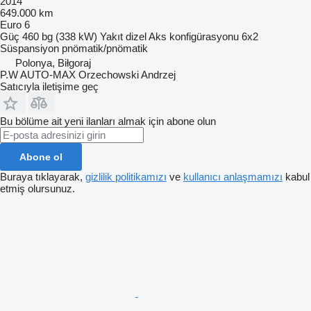
2014
649.000 km
Euro 6
Güç
460 bg (338 kW)
Yakıt
dizel
Aks konfigürasyonu
6x2
Süspansiyon
pnömatik/pnömatik
Polonya, Biłgoraj
P.W AUTO-MAX Orzechowski Andrzej
Satıcıyla iletişime geç
Bu bölüme ait yeni ilanları almak için abone olun
Abone ol
Buraya tıklayarak,
gizlilik politikamızı
ve
kullanıcı anlaşmamızı
kabul
etmiş olursunuz.