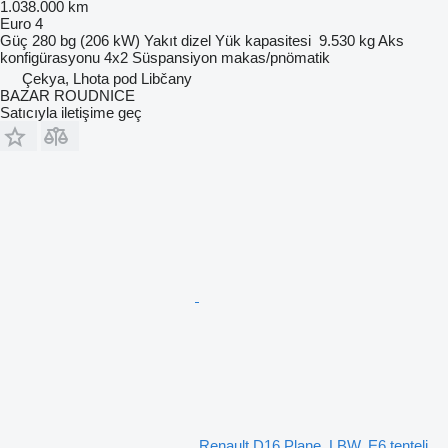
1.038.000 km
Euro 4
Güç
280 bg (206 kW)
Yakıt
dizel
Yük kapasitesi
9.530 kg
Aks
konfigürasyonu
4x2
Süspansiyon
makas/pnömatik
Çekya, Lhota pod Libčany
BAZAR ROUDNICE
Satıcıyla iletişime geç
Renault D16 Plane, LBW, E6 tenteli