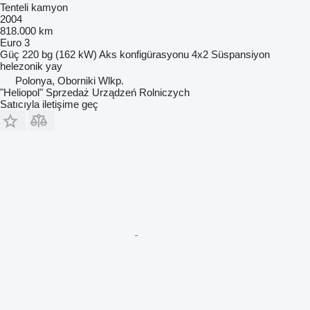
Tenteli kamyon
2004
818.000 km
Euro 3
Güç
220 bg (162 kW)
Aks konfigürasyonu
4x2
Süspansiyon
helezonik yay
Polonya, Oborniki Wlkp.
"Heliopol" Sprzedaż Urządzeń Rolniczych
Satıcıyla iletişime geç