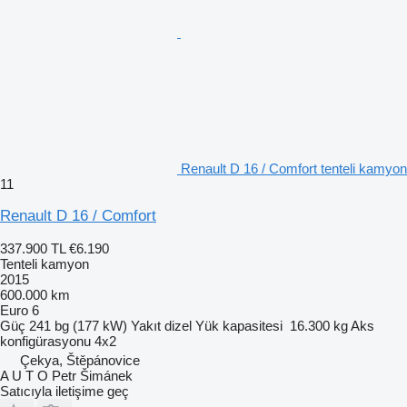
Renault D 16 / Comfort tenteli kamyon
11
Renault D 16 / Comfort
337.900 TL
€6.190
Tenteli kamyon
2015
600.000 km
Euro 6
Güç
241 bg (177 kW)
Yakıt
dizel
Yük kapasitesi
16.300 kg
Aks
konfigürasyonu
4x2
Çekya, Štěpánovice
A U T O Petr Šimánek
Satıcıyla iletişime geç