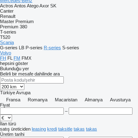
Mercedes-Benz
Actros
Antos
Atego
Axor
SK
Canter
Renault
Master
Premium
Premium 380
T-series
T520
Scania
G-series
LB
P-series
R-series
S-series
Volvo
FH
FL
FM
FMX
hepsini göster
Bulunduğu yer
Belirli bir mesafe dahilinde ara
Türkiye
Avrupa
Fransa
Romanya
Macaristan
Almanya
Avusturya
Fiyat
–
İlan türü
satış
üreticiden
leasing
kredi
taksitle
takas
takas
Üretim tarihi