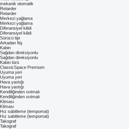
mekanik
otomatik
Retarder
Retarder
Merkezi yağlama
Merkezi yağlama
Diferansiyel kilidi
Diferansiyel kilidi
Sürücü tipi
Arkadan İtiş
Kabin
Sağdan direksiyonlu
Sağdan direksiyonlu
Kabin türü
ClassicSpace
Premium
Uyuma yeri
Uyuma yeri
Hava yastığı
Hava yastığı
Kendiliğinden ısıtmalı
Kendiliğinden ısıtmalı
Kliması
Kliması
Hız sabitleme (tempomat)
Hız sabitleme (tempomat)
Takograf
Takograf