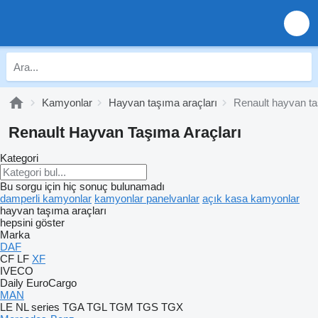
Kamyonlar
Hayvan taşıma araçları
Renault hayvan ta
Renault Hayvan Taşıma Araçları
Kategori
Bu sorgu için hiç sonuç bulunamadı
damperli kamyonlar
kamyonlar panelvanlar
açık kasa kamyonlar
hayvan taşıma araçları
hepsini göster
Marka
DAF
CF
LF
XF
IVECO
Daily
EuroCargo
MAN
LE
NL series
TGA
TGL
TGM
TGS
TGX