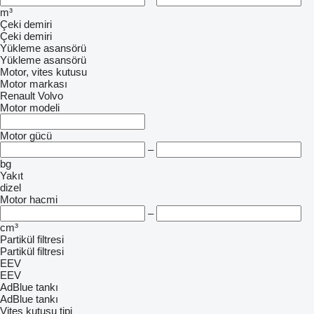
m³
Çeki demiri
Çeki demiri
Yükleme asansörü
Yükleme asansörü
Motor, vites kutusu
Motor markası
Renault
Volvo
Motor modeli
Motor gücü
–
bg
Yakıt
dizel
Motor hacmi
–
cm³
Partikül filtresi
Partikül filtresi
EEV
EEV
AdBlue tankı
AdBlue tankı
Vites kutusu tipi