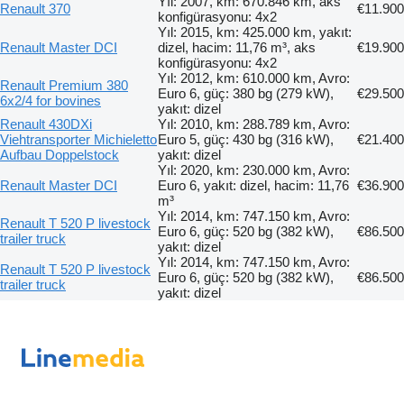
Yıl: 2007, km: 670.846 km, aks
Renault 370
€11.900
konfigürasyonu: 4x2
Yıl: 2015, km: 425.000 km, yakıt:
Renault Master DCI
dizel, hacim: 11,76 m³, aks
€19.900
konfigürasyonu: 4x2
Yıl: 2012, km: 610.000 km, Avro:
Renault Premium 380
Euro 6, güç: 380 bg (279 kW),
€29.500
6x2/4 for bovines
yakıt: dizel
Renault 430DXi
Yıl: 2010, km: 288.789 km, Avro:
Viehtransporter Michieletto
Euro 5, güç: 430 bg (316 kW),
€21.400
Aufbau Doppelstock
yakıt: dizel
Yıl: 2020, km: 230.000 km, Avro:
Renault Master DCI
Euro 6, yakıt: dizel, hacim: 11,76
€36.900
m³
Yıl: 2014, km: 747.150 km, Avro:
Renault T 520 P livestock
Euro 6, güç: 520 bg (382 kW),
€86.500
trailer truck
yakıt: dizel
Yıl: 2014, km: 747.150 km, Avro:
Renault T 520 P livestock
Euro 6, güç: 520 bg (382 kW),
€86.500
trailer truck
yakıt: dizel