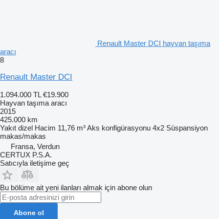
Renault Master DCI hayvan taşıma
aracı
8
Renault Master DCI
1.094.000 TL
€19.900
Hayvan taşıma aracı
2015
425.000 km
Yakıt
dizel
Hacim
11,76 m³
Aks konfigürasyonu
4x2
Süspansiyon
makas/makas
Fransa, Verdun
CERTUX P.S.A.
Satıcıyla iletişime geç
Bu bölüme ait yeni ilanları almak için abone olun
Abone ol