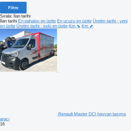
Filtre
Sırala
:
İlan tarihi
İlan tarihi
En pahalısı en üstte
En ucuzu en üstte
Üretim tarihi - yeni
en üstte
Üretim tarihi - eski en üstte
Km ⬊
Km ⬈
Renault Master DCI hayvan taşıma
aracı
16