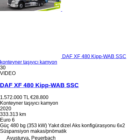
DAF XF 480 Kipp-WAB SSC
konteyner taşıyıcı kamyon
30
VIDEO
DAF XF 480 Kipp-WAB SSC
1.572.000 TL
€28.800
Konteyner taşıyıcı kamyon
2020
333.313 km
Euro 6
Güç
480 bg (353 kW)
Yakıt
dizel
Aks konfigürasyonu
6x2
Süspansiyon
makas/pnömatik
Avusturya, Peuerbach