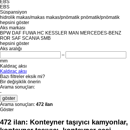
EBS
EBS
Süspansiyon
hidrolik
makas/makas
makas/pnömatik
pnömatik/pnömatik
hepsini göster
Aks markası
BPW
DAF
FUWA
HC
KESSLER
MAN
MERCEDES-BENZ
ROR
SAF
SCANIA
SMB
hepsini göster
Aks aralığı
–
mm
Kaldıraç aksı
Kaldıraç aksı
Bazı filtreler eksik mi?
Bir değişiklik önerin
Arama sonuçları:
-
göster
Arama sonuçları:
472 ilan
Göster
472 ilan:
Konteyner taşıyıcı kamyonlar,