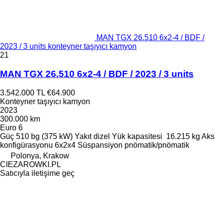
MAN TGX 26.510 6x2-4 / BDF /
2023 / 3 units konteyner taşıyıcı kamyon
21
MAN TGX 26.510 6x2-4 / BDF / 2023 / 3 units
3.542.000 TL
€64.900
Konteyner taşıyıcı kamyon
2023
300.000 km
Euro 6
Güç
510 bg (375 kW)
Yakıt
dizel
Yük kapasitesi
16.215 kg
Aks
konfigürasyonu
6x2x4
Süspansiyon
pnömatik/pnömatik
Polonya, Krakow
CIEZAROWKI.PL
Satıcıyla iletişime geç