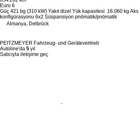
Euro 6
Güç
421 bg (310 kW)
Yakıt
dizel
Yük kapasitesi
16.060 kg
Aks
konfigürasyonu
6x2
Süspansiyon
pnömatik/pnömatik
Almanya, Delbrück
PEITZMEYER Fahrzeug- und Gerätevertrieb
Autoline'da
5
yıl
Satıcıyla iletişime geç