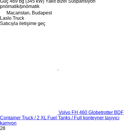
Güç
469 bg (345 kW)
Yakıt
dizel
Süspansiyon
pnömatik/pnömatik
Macaristan, Budapest
Laslo Truck
Satıcıyla iletişime geç
Volvo FH 460 Globetrotter BDF
Container Truck / 2 XL Fuel Tanks / Full konteyner taşıyıcı
kamyon
28