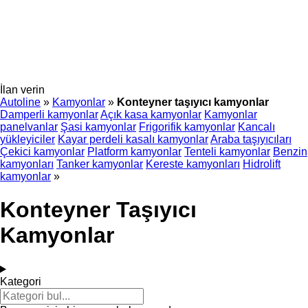
İlan verin
Autoline
»
Kamyonlar
»
Konteyner taşıyıcı kamyonlar
Damperli kamyonlar
Açık kasa kamyonlar
Kamyonlar
panelvanlar
Şasi kamyonlar
Frigorifik kamyonlar
Kancalı
yükleyiciler
Kayar perdeli kasalı kamyonlar
Araba taşıyıcıları
Çekici kamyonlar
Platform kamyonlar
Tenteli kamyonlar
Benzin
kamyonları
Tanker kamyonlar
Kereste kamyonları
Hidrolift
kamyonlar
»
Konteyner Taşıyıcı
Kamyonlar
Kategori