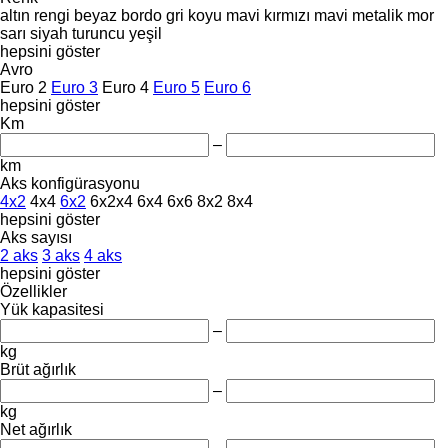
altın rengi
beyaz
bordo
gri
koyu mavi
kırmızı
mavi
metalik
mor
sarı
siyah
turuncu
yeşil
hepsini göster
Avro
Euro 2
Euro 3
Euro 4
Euro 5
Euro 6
hepsini göster
Km
–
km
Aks konfigürasyonu
4x2
4x4
6x2
6x2x4
6x4
6x6
8x2
8x4
hepsini göster
Aks sayısı
2 aks
3 aks
4 aks
hepsini göster
Özellikler
Yük kapasitesi
–
kg
Brüt ağırlık
–
kg
Net ağırlık