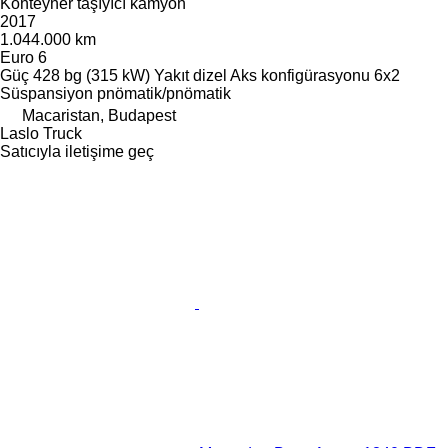
Konteyner taşıyıcı kamyon
2017
1.044.000 km
Euro 6
Güç
428 bg (315 kW)
Yakıt
dizel
Aks konfigürasyonu
6x2
Süspansiyon
pnömatik/pnömatik
Macaristan, Budapest
Laslo Truck
Satıcıyla iletişime geç