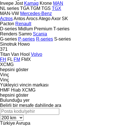
Invepe
Jost
Kamag
Krone
MAN
NL series
TGA
TGM
TGS
TGX
MAN-VW
Mercedes-Benz
Actros
Antos
Arocs
Atego
Axor
SK
Pacton
Renault
D-series
Midlum
Premium
T-series
Renders
Samro
Scania
G-series
P-series
R-series
S-series
Sinotruk Howo
371
Titan
Van Hool
Volvo
FH
FL
FM
FMX
XCMG
hepsini göster
Vinç
Vinç
Yükleyici vincin markası
HMF
Hiab
XCMG
hepsini göster
Bulunduğu yer
Belirli bir mesafe dahilinde ara
Türkiye
Avrupa