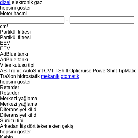
dizel
elektronik
gaz
hepsini göster
Motor hacmi
–
cm³
Partikül filtresi
Partikül filtresi
EEV
EEV
AdBlue tankı
AdBlue tankı
Vites kutusu tipi
AS-Tronic
AutoShift
CVT
I-Shift
Opticruise
PowerShift
TipMatic
TraXon
hidrostatik
mekanik
otomatik
hepsini göster
Retarder
Retarder
Merkezi yağlama
Merkezi yağlama
Diferansiyel kilidi
Diferansiyel kilidi
Sürücü tipi
Arkadan İtiş
dört tekerlekten çekiş
hepsini göster
Kabin