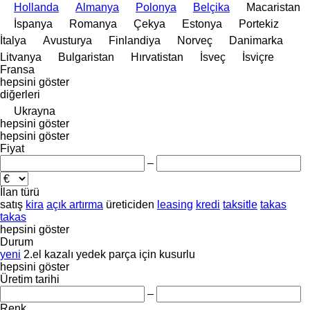
Hollanda
Almanya
Polonya
Belçika
Macaristan
İspanya
Romanya
Çekya
Estonya
Portekiz
İtalya
Avusturya
Finlandiya
Norveç
Danimarka
Litvanya
Bulgaristan
Hırvatistan
İsveç
İsviçre
Fransa
hepsini göster
diğerleri
Ukrayna
hepsini göster
hepsini göster
Fiyat
–
İlan türü
satış
kira
açık artırma
üreticiden
leasing
kredi
taksitle
takas
takas
hepsini göster
Durum
yeni
2.el
kazalı
yedek parça için
kusurlu
hepsini göster
Üretim tarihi
–
Renk