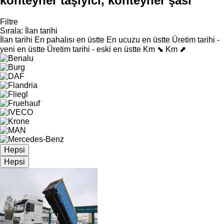
konteyner taşıyıcı, konteyner şasi
Filtre
Sırala
:
İlan tarihi
İlan tarihi
En pahalısı en üstte
En ucuzu en üstte
Üretim tarihi -
yeni en üstte
Üretim tarihi - eski en üstte
Km ⬊
Km ⬈
Hepsi
Hepsi