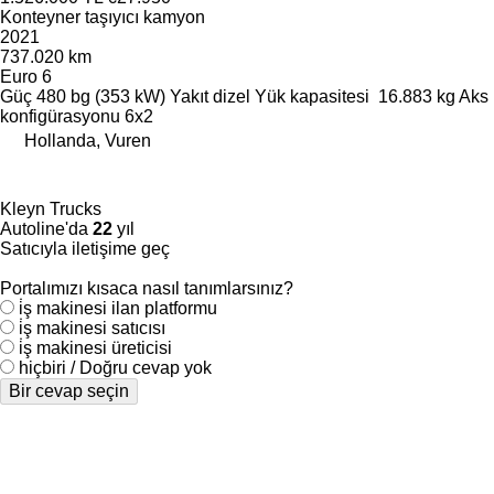
Konteyner taşıyıcı kamyon
2021
737.020 km
Euro 6
Güç
480 bg (353 kW)
Yakıt
dizel
Yük kapasitesi
16.883 kg
Aks
konfigürasyonu
6x2
Hollanda, Vuren
Kleyn Trucks
Autoline'da
22
yıl
Satıcıyla iletişime geç
Portalımızı kısaca nasıl tanımlarsınız?
i̇ş makinesi ilan platformu
i̇ş makinesi satıcısı
i̇ş makinesi üreticisi
hiçbiri / Doğru cevap yok
Bir cevap seçin