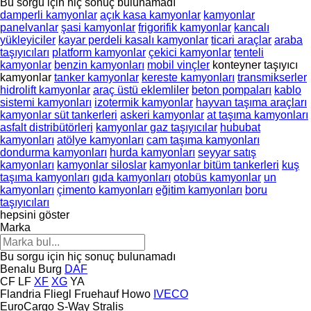
Bu sorgu için hiç sonuç bulunamadı
damperli kamyonlar
açık kasa kamyonlar
kamyonlar
panelvanlar
şasi kamyonlar
frigorifik kamyonlar
kancalı
yükleyiciler
kayar perdeli kasalı kamyonlar
ticari araçlar
araba
taşıyıcıları
platform kamyonlar
çekici kamyonlar
tenteli
kamyonlar
benzin kamyonları
mobil vinçler
konteyner taşıyıcı
kamyonlar
tanker kamyonlar
kereste kamyonları
transmikserler
hidrolift kamyonlar
araç üstü eklemliler
beton pompaları
kablo
sistemi kamyonları
izotermik kamyonlar
hayvan taşıma araçları
kamyonlar süt tankerleri
askeri kamyonlar
at taşıma kamyonları
asfalt distribütörleri
kamyonlar gaz taşıyıcılar
hububat
kamyonları
atölye kamyonları
cam taşıma kamyonları
dondurma kamyonları
hurda kamyonları
seyyar satış
kamyonları
kamyonlar siloslar
kamyonlar bitüm tankerleri
kuş
taşıma kamyonları
gıda kamyonları
otobüs kamyonlar
un
kamyonları
çimento kamyonları
eğitim kamyonları
boru
taşıyıcıları
hepsini göster
Marka
Bu sorgu için hiç sonuç bulunamadı
Benalu
Burg
DAF
CF
LF
XF
XG
YA
Flandria
Fliegl
Fruehauf
Howo
IVECO
EuroCargo
S-Way
Stralis