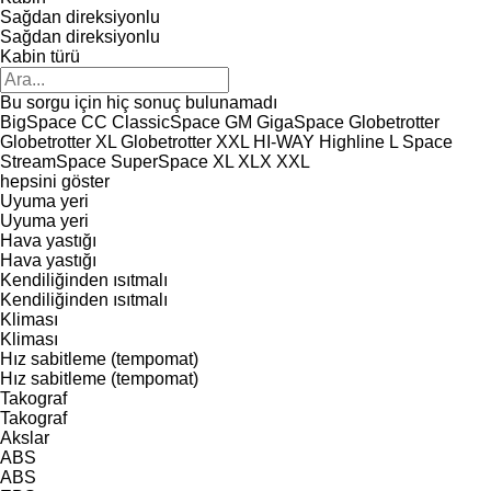
Sağdan direksiyonlu
Sağdan direksiyonlu
Kabin türü
Bu sorgu için hiç sonuç bulunamadı
BigSpace
CC
ClassicSpace
GM
GigaSpace
Globetrotter
Globetrotter XL
Globetrotter XXL
HI-WAY
Highline
L
Space
StreamSpace
SuperSpace
XL
XLX
XXL
hepsini göster
Uyuma yeri
Uyuma yeri
Hava yastığı
Hava yastığı
Kendiliğinden ısıtmalı
Kendiliğinden ısıtmalı
Kliması
Kliması
Hız sabitleme (tempomat)
Hız sabitleme (tempomat)
Takograf
Takograf
Akslar
ABS
ABS