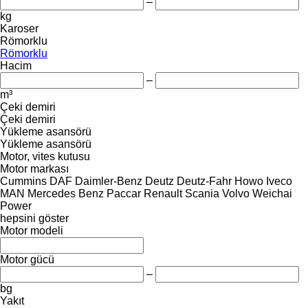
–
kg
Karoser
Römorklu
Römorklu
Hacim
–
m³
Çeki demiri
Çeki demiri
Yükleme asansörü
Yükleme asansörü
Motor, vites kutusu
Motor markası
Cummins
DAF
Daimler-Benz
Deutz
Deutz-Fahr
Howo
Iveco
MAN
Mercedes Benz
Paccar
Renault
Scania
Volvo
Weichai
Power
hepsini göster
Motor modeli
Motor gücü
–
bg
Yakıt