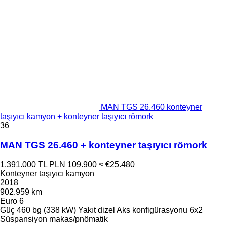
MAN TGS 26.460 konteyner
taşıyıcı kamyon + konteyner taşıyıcı römork
36
MAN TGS 26.460 + konteyner taşıyıcı römork
1.391.000 TL
PLN 109.900
≈ €25.480
Konteyner taşıyıcı kamyon
2018
902.959 km
Euro 6
Güç
460 bg (338 kW)
Yakıt
dizel
Aks konfigürasyonu
6x2
Süspansiyon
makas/pnömatik