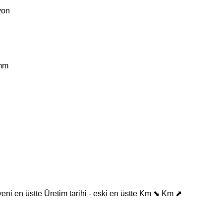
yon
mm
 yeni en üstte
Üretim tarihi - eski en üstte
Km ⬊
Km ⬈