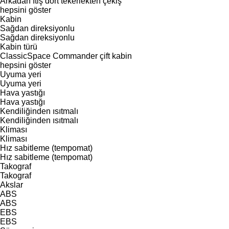
Arkadan İtiş
dört tekerlekten çekiş
hepsini göster
Kabin
Sağdan direksiyonlu
Sağdan direksiyonlu
Kabin türü
ClassicSpace
Commander
çift kabin
hepsini göster
Uyuma yeri
Uyuma yeri
Hava yastığı
Hava yastığı
Kendiliğinden ısıtmalı
Kendiliğinden ısıtmalı
Kliması
Kliması
Hız sabitleme (tempomat)
Hız sabitleme (tempomat)
Takograf
Takograf
Akslar
ABS
ABS
EBS
EBS