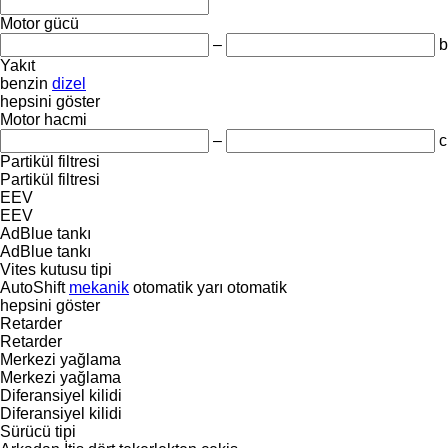
Motor gücü
–
b
Yakıt
benzin
dizel
hepsini göster
Motor hacmi
–
c
Partikül filtresi
Partikül filtresi
EEV
EEV
AdBlue tankı
AdBlue tankı
Vites kutusu tipi
AutoShift
mekanik
otomatik
yarı otomatik
hepsini göster
Retarder
Retarder
Merkezi yağlama
Merkezi yağlama
Diferansiyel kilidi
Diferansiyel kilidi
Sürücü tipi