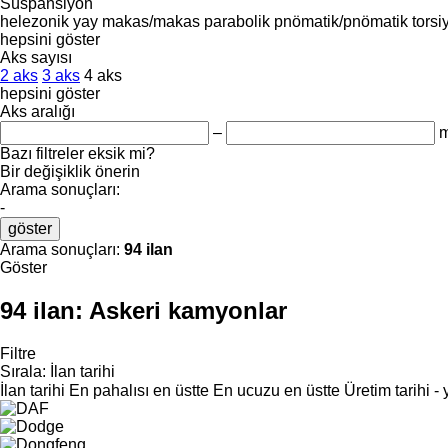
Süspansiyon
helezonik yay
makas/makas
parabolik
pnömatik/pnömatik
torsi
hepsini göster
Aks sayısı
2 aks
3 aks
4 aks
hepsini göster
Aks aralığı
–
Bazı filtreler eksik mi?
Bir değişiklik önerin
Arama sonuçları:
-
göster
Arama sonuçları:
94 ilan
Göster
94 ilan:
Askeri kamyonlar
Filtre
Sırala
:
İlan tarihi
İlan tarihi
En pahalısı en üstte
En ucuzu en üstte
Üretim tarihi -