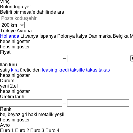
Vinç
Bulunduğu yer
Belirli bir mesafe dahilinde ara
Türkiye
Avrupa
Hollanda
Litvanya
İspanya
Polonya
İtalya
Danimarka
Belçika
M
hepsini göster
hepsini göster
Fiyat
–
İlan türü
satış
kira
üreticiden
leasing
kredi
taksitle
takas
takas
hepsini göster
Durum
yeni
2.el
hepsini göster
Üretim tarihi
–
Renk
bej
beyaz
gri
haki
metalik
yeşil
hepsini göster
Avro
Euro 1
Euro 2
Euro 3
Euro 4