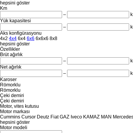
hepsini göster
Km
–
Yük kapasitesi
–
k
Aks konfigürasyonu
4x2
4x4
6x4
6x6
6x6x6
8x8
hepsini göster
Özellikler
Brüt ağırlık
–
k
Net ağırlık
–
k
Karoser
Römorklu
Römorklu
Çeki demiri
Çeki demiri
Motor, vites kutusu
Motor markası
Cummins
Cursor
Deutz
Fiat
GAZ
Iveco
KAMAZ
MAN
Mercede
hepsini göster
Motor modeli