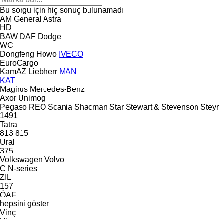
Bu sorgu için hiç sonuç bulunamadı
AM General
Astra
HD
BAW
DAF
Dodge
WC
Dongfeng
Howo
IVECO
EuroCargo
KamAZ
Liebherr
MAN
KAT
Magirus
Mercedes-Benz
Axor
Unimog
Pegaso
REO
Scania
Shacman
Star
Stewart & Stevenson
Steyr
1491
Tatra
813
815
Ural
375
Volkswagen
Volvo
C
N-series
ZIL
157
ÖAF
hepsini göster
Vinç