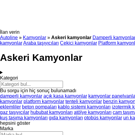
İlan verin
Autoline
»
Kamyonlar
»
Askeri kamyonlar
Damperli kamyonla
kamyonlar
Araba taşıyıcıları
Çekici kamyonlar
Platform kamyonl
Askeri Kamyonlar
Kategori
Bu sorgu için hiç sonuç bulunamadı
damperli kamyonlar
açık kasa kamyonlar
kamyonlar panelvanla
kamyonlar
platform kamyonlar
tenteli kamyonlar
benzin kamyon
eklemliler
beton pompaları
kablo sistemi kamyonları
izotermik 
gaz taşıyıcılar
hububat kamyonları
atölye kamyonları
cam taşım
kuş taşıma kamyonları
gıda kamyonları
otobüs kamyonlar
un ka
hepsini göster
Marka