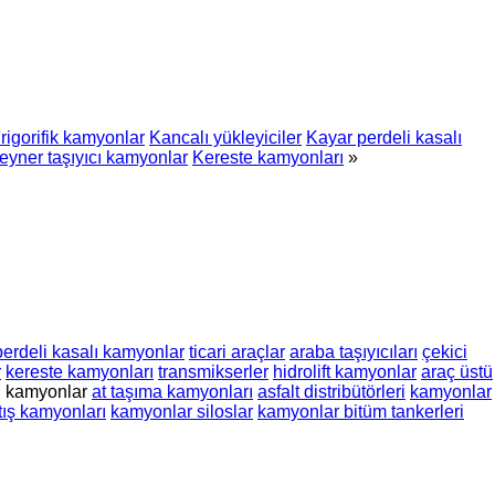
rigorifik kamyonlar
Kancalı yükleyiciler
Kayar perdeli kasalı
eyner taşıyıcı kamyonlar
Kereste kamyonları
»
perdeli kasalı kamyonlar
ticari araçlar
araba taşıyıcıları
çekici
r
kereste kamyonları
transmikserler
hidrolift kamyonlar
araç üstü
i kamyonlar
at taşıma kamyonları
asfalt distribütörleri
kamyonlar
tış kamyonları
kamyonlar siloslar
kamyonlar bitüm tankerleri