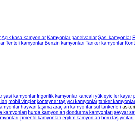
r
Açık kasa kamyonlar
Kamyonlar panelvanlar
Şasi kamyonlar
F
ar
Tenteli kamyonlar
Benzin kamyonları
Tanker kamyonlar
Kont
r
şasi kamyonlar
frigorifik kamyonlar
kancalı yükleyiciler
kayar 
ları
mobil vinçler
konteyner taşıyıcı kamyonlar
tanker kamyonla
kamyonlar
hayvan taşıma araçları
kamyonlar süt tankerleri
asker
a kamyonları
hurda kamyonları
dondurma kamyonları
seyyar sa
myonları
çimento kamyonları
eğitim kamyonları
boru taşıyıcıları