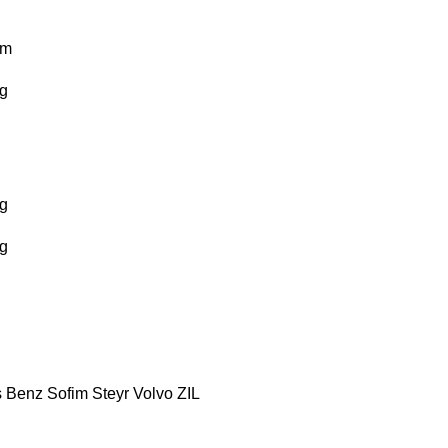
km
g
g
g
s Benz
Sofim
Steyr
Volvo
ZIL