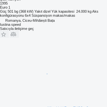
1995
Euro 1
Güç
501 bg (368 kW)
Yakıt
dizel
Yük kapasitesi
24.000 kg
Aks
konfigürasyonu
6x4
Süspansiyon
makas/makas
Romanya, Ciceu-Mihăiești Bața
Iustina speed
Satıcıyla iletişime geç