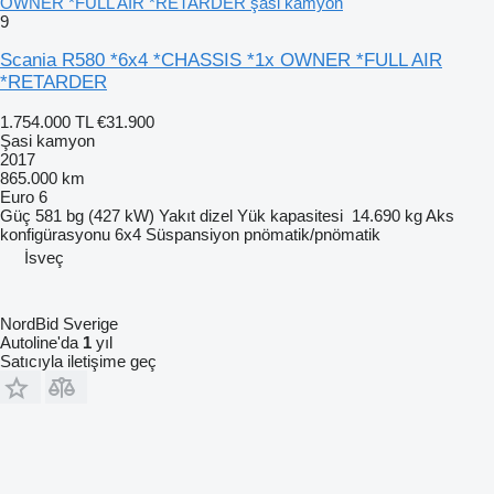
OWNER *FULL AIR *RETARDER şasi kamyon
9
Scania R580 *6x4 *CHASSIS *1x OWNER *FULL AIR
*RETARDER
1.754.000 TL
€31.900
Şasi kamyon
2017
865.000 km
Euro 6
Güç
581 bg (427 kW)
Yakıt
dizel
Yük kapasitesi
14.690 kg
Aks
konfigürasyonu
6x4
Süspansiyon
pnömatik/pnömatik
İsveç
NordBid Sverige
Autoline'da
1
yıl
Satıcıyla iletişime geç