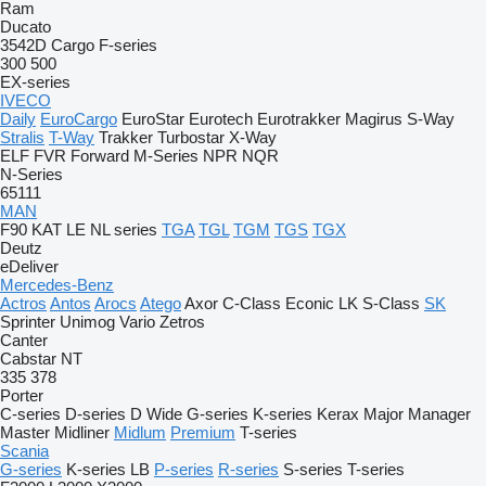
Ram
Ducato
3542D
Cargo
F-series
300
500
EX-series
IVECO
Daily
EuroCargo
EuroStar
Eurotech
Eurotrakker
Magirus
S-Way
Stralis
T-Way
Trakker
Turbostar
X-Way
ELF
FVR
Forward
M-Series
NPR
NQR
N-Series
65111
MAN
F90
KAT
LE
NL series
TGA
TGL
TGM
TGS
TGX
Deutz
eDeliver
Mercedes-Benz
Actros
Antos
Arocs
Atego
Axor
C-Class
Econic
LK
S-Class
SK
Sprinter
Unimog
Vario
Zetros
Canter
Cabstar
NT
335
378
Porter
C-series
D-series
D Wide
G-series
K-series
Kerax
Major
Manager
Master
Midliner
Midlum
Premium
T-series
Scania
G-series
K-series
LB
P-series
R-series
S-series
T-series