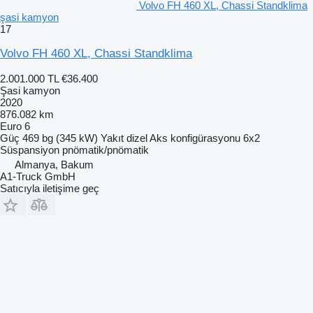
Volvo FH 460 XL, Chassi Standklima
şasi kamyon
17
Volvo FH 460 XL, Chassi Standklima
2.001.000 TL
€36.400
Şasi kamyon
2020
876.082 km
Euro 6
Güç
469 bg (345 kW)
Yakıt
dizel
Aks konfigürasyonu
6x2
Süspansiyon
pnömatik/pnömatik
Almanya, Bakum
A1-Truck GmbH
Satıcıyla iletişime geç