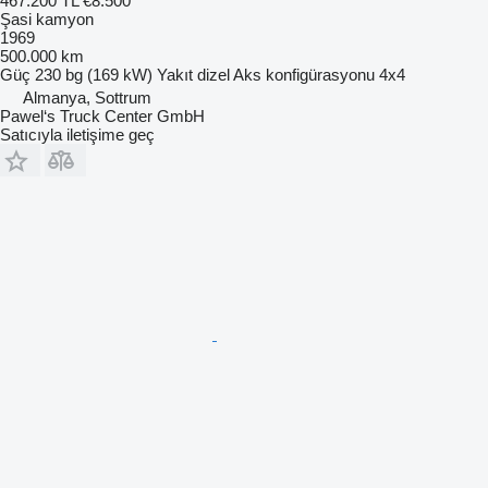
467.200 TL
€8.500
Şasi kamyon
1969
500.000 km
Güç
230 bg (169 kW)
Yakıt
dizel
Aks konfigürasyonu
4x4
Almanya, Sottrum
Pawel‘s Truck Center GmbH
Satıcıyla iletişime geç