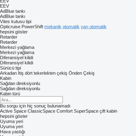
EEV
EEV
AdBlue tankı
AdBlue tankı
Vites kutusu tipi
Opticruise
PowerShift
mekanik
otomatik
yarı otomatik
hepsini göster
Retarder
Retarder
Merkezi yağlama
Merkezi yağlama
Diferansiyel kilidi
Diferansiyel kilidi
Sürücü tipi
Arkadan İtiş
dört tekerlekten çekiş
Önden Çekiş
Kabin
Sağdan direksiyonlu
Sağdan direksiyonlu
Kabin türü
Bu sorgu için hiç sonuç bulunamadı
Active Space
ClassicSpace
Comfort
SuperSpace
çift kabin
hepsini göster
Uyuma yeri
Uyuma yeri
Hava yastığı