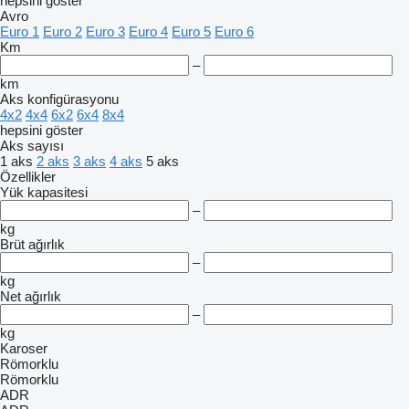
hepsini göster
Avro
Euro 1
Euro 2
Euro 3
Euro 4
Euro 5
Euro 6
Km
–
km
Aks konfigürasyonu
4x2
4x4
6x2
6x4
8x4
hepsini göster
Aks sayısı
1 aks
2 aks
3 aks
4 aks
5 aks
Özellikler
Yük kapasitesi
–
kg
Brüt ağırlık
–
kg
Net ağırlık
–
kg
Karoser
Römorklu
Römorklu
ADR