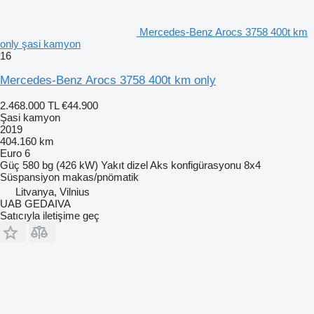
Mercedes-Benz Arocs 3758 400t km
only şasi kamyon
16
Mercedes-Benz Arocs 3758 400t km only
2.468.000 TL
€44.900
Şasi kamyon
2019
404.160 km
Euro 6
Güç
580 bg (426 kW)
Yakıt
dizel
Aks konfigürasyonu
8x4
Süspansiyon
makas/pnömatik
Litvanya, Vilnius
UAB GEDAIVA
Satıcıyla iletişime geç