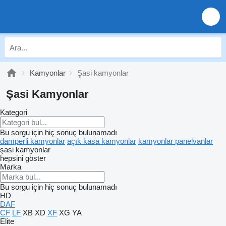
Kamyonlar
Şasi kamyonlar
Şasi Kamyonlar
Kategori
Bu sorgu için hiç sonuç bulunamadı
damperli kamyonlar
açık kasa kamyonlar
kamyonlar panelvanlar
şasi kamyonlar
hepsini göster
Marka
Bu sorgu için hiç sonuç bulunamadı
HD
DAF
CF
LF
XB
XD
XF
XG
YA
Elite