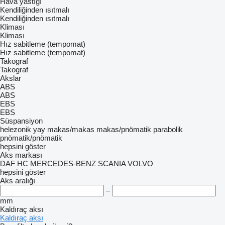
Hava yastığı
Kendiliğinden ısıtmalı
Kendiliğinden ısıtmalı
Kliması
Kliması
Hız sabitleme (tempomat)
Hız sabitleme (tempomat)
Takograf
Takograf
Akslar
ABS
ABS
EBS
EBS
Süspansiyon
helezonik yay
makas/makas
makas/pnömatik
parabolik
pnömatik/pnömatik
hepsini göster
Aks markası
DAF
HC
MERCEDES-BENZ
SCANIA
VOLVO
hepsini göster
Aks aralığı
–
mm
Kaldıraç aksı
Kaldıraç aksı