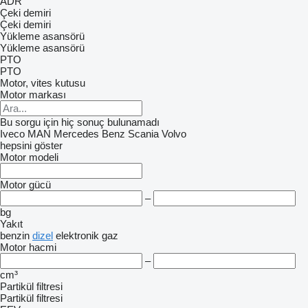
ADR
Çeki demiri
Çeki demiri
Yükleme asansörü
Yükleme asansörü
PTO
PTO
Motor, vites kutusu
Motor markası
Bu sorgu için hiç sonuç bulunamadı
Iveco
MAN
Mercedes Benz
Scania
Volvo
hepsini göster
Motor modeli
Motor gücü
–
bg
Yakıt
benzin
dizel
elektronik
gaz
Motor hacmi
–
cm³
Partikül filtresi
Partikül filtresi