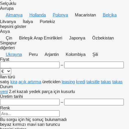
Selçuklu
Avrupa
Almanya
Hollanda
Polonya
Macaristan
Belçika
Litvanya
İtalya
Portekiz
hepsini göster
Asya
Çin
Birleşik Arap Emirlikleri
Japonya
Özbekistan
Singapur
diğerleri
Ukrayna
Peru
Arjantin
Kolombiya
Şili
Fiyat
–
İlan türü
satış
kira
açık artırma
üreticiden
leasing
kredi
taksitle
takas
takas
Durum
yeni
2.el
kazalı
yedek parça için
kusurlu
Üretim tarihi
–
Renk
Bu sorgu için hiç sonuç bulunamadı
beyaz
kırmızı
mavi
sarı
turuncu