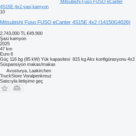
Mitsubishi Fuso FUSO eCanter
4S15E 4x2 şasi kamyon
10
Mitsubishi Fuso FUSO eCanter 4S15E 4x2
(14150G4026)
2.743.000 TL
€49.900
Şasi kamyon
2025
47 km
Euro 6
Güç
116 bg (85 kW)
Yük kapasitesi
815 kg
Aks konfigürasyonu
4x2
Süspansiyon
makas/makas
Avusturya, Laakirchen
TruckStore Voralpenkreuz
Satıcıyla iletişime geç