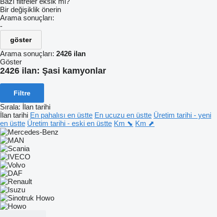
Bazı filtreler eksik mi?
Bir değişiklik önerin
Arama sonuçları:
-
göster
Arama sonuçları:
2426 ilan
Göster
2426 ilan:
Şasi kamyonlar
Filtre
Sırala
:
İlan tarihi
İlan tarihi
En pahalısı en üstte
En ucuzu en üstte
Üretim tarihi - yeni
en üstte
Üretim tarihi - eski en üstte
Km ⬊
Km ⬈