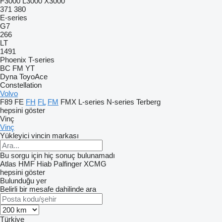
F3000
L3000
X3000
371
380
E-series
G7
266
LT
1491
Phoenix
T-series
BC
FM
YT
Dyna
ToyoAce
Constellation
Volvo
F89
FE
FH
FL
FM
FMX
L-series
N-series
Terberg
hepsini göster
Vinç
Vinç
Yükleyici vincin markası
Bu sorgu için hiç sonuç bulunamadı
Atlas
HMF
Hiab
Palfinger
XCMG
hepsini göster
Bulunduğu yer
Belirli bir mesafe dahilinde ara
Türkiye