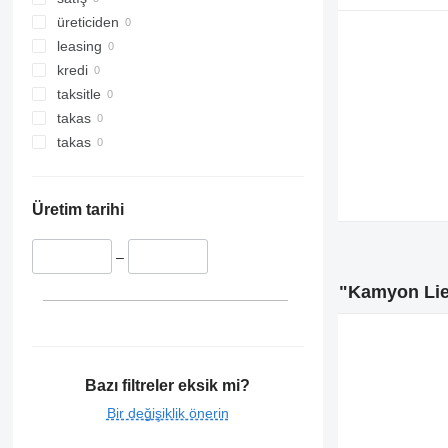
üreticiden
leasing
kredi
taksitle
takas
takas
Üretim tarihi
–
"Kamyon Lie
Bazı filtreler eksik mi?
Bir değişiklik önerin