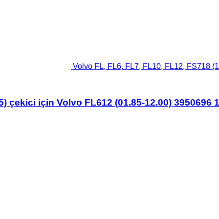
Volvo FL, FL6, FL7, FL10, FL12, FS718 (1
) çekici için Volvo FL612 (01.85-12.00) 3950696 1