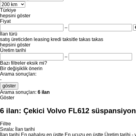
Türkiye
hepsini göster
Fiyat
–
İlan türü
satış
üreticiden
leasing
kredi
taksitle
takas
takas
hepsini göster
Üretim tarihi
–
Bazı filtreler eksik mi?
Bir değişiklik önerin
Arama sonuçları:
-
göster
Arama sonuçları:
6 ilan
Göster
6 ilan:
Çekici Volvo FL612 süspansiyon
Filtre
Sırala
:
İlan tarihi
İlan tarihi
En pahalısı en üstte
En ucuzu en üstte
Üretim tarihi -