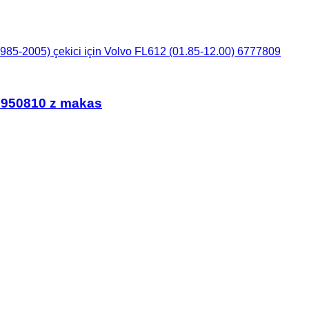
985-2005) çekici için Volvo FL612 (01.85-12.00) 6777809
 3950810 z makas