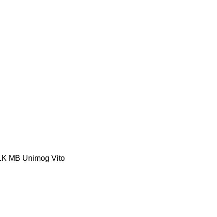
LK
MB
Unimog
Vito