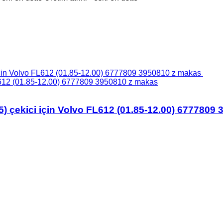
L612 (01.85-12.00) 6777809 3950810 z makas
5) çekici için Volvo FL612 (01.85-12.00) 6777809