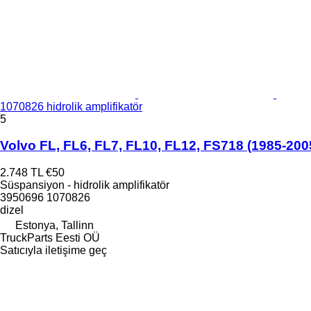
1070826 hidrolik amplifikatör
5
Volvo FL, FL6, FL7, FL10, FL12, FS718 (1985-2005
2.748 TL
€50
Süspansiyon - hidrolik amplifikatör
3950696 1070826
dizel
Estonya, Tallinn
TruckParts Eesti OÜ
Satıcıyla iletişime geç