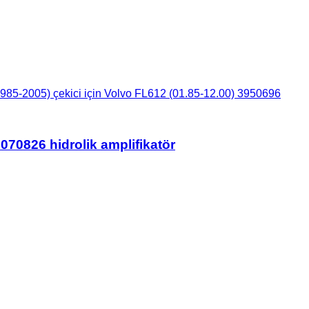
985-2005) çekici için Volvo FL612 (01.85-12.00) 3950696
070826 hidrolik amplifikatör