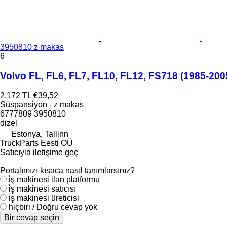
3950810 z makas
6
Volvo FL, FL6, FL7, FL10, FL12, FS718 (1985-200
2.172 TL
€39,52
Süspansiyon - z makas
6777809 3950810
dizel
Estonya, Tallinn
TruckParts Eesti OÜ
Satıcıyla iletişime geç
Portalımızı kısaca nasıl tanımlarsınız?
i̇ş makinesi ilan platformu
i̇ş makinesi satıcısı
i̇ş makinesi üreticisi
hiçbiri / Doğru cevap yok
Bir cevap seçin