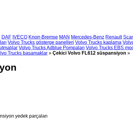
h
DAF
IVECO
Knorr-Bremse
MAN
Mercedes-Benz
Renault
Sca
ları
Volvo Trucks gösterge panelleri
Volvo Trucks kaplama
Volv
ıtmalılar
Volvo Trucks Adblue Pompaları
Volvo Trucks EBS modü
lvo Trucks basamaklar
»
Çekici Volvo FL612 süspansiyon
»
iyon
nsiyon yedek parçaları