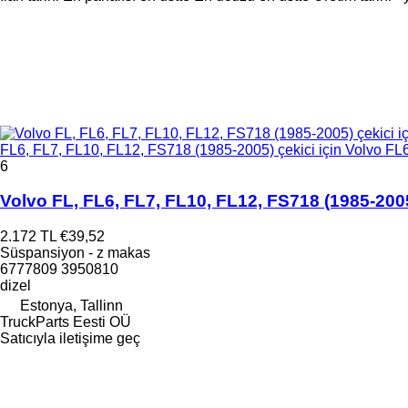
FL6, FL7, FL10, FL12, FS718 (1985-2005) çekici için Volvo F
6
Volvo FL, FL6, FL7, FL10, FL12, FS718 (1985-200
2.172 TL
€39,52
Süspansiyon - z makas
6777809 3950810
dizel
Estonya, Tallinn
TruckParts Eesti OÜ
Satıcıyla iletişime geç