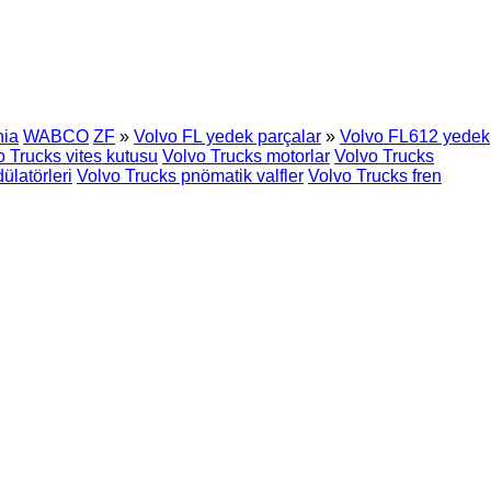
nia
WABCO
ZF
»
Volvo FL yedek parçalar
»
Volvo FL612 yedek
o Trucks vites kutusu
Volvo Trucks motorlar
Volvo Trucks
latörleri
Volvo Trucks pnömatik valfler
Volvo Trucks fren