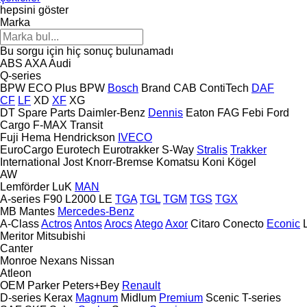
hepsini göster
Marka
Bu sorgu için hiç sonuç bulunamadı
ABS
AXA
Audi
Q-series
BPW ECO Plus
BPW
Bosch
Brand
CAB
ContiTech
DAF
CF
LF
XD
XF
XG
DT Spare Parts
Daimler-Benz
Dennis
Eaton
FAG
Febi
Ford
Cargo
F-MAX
Transit
Fuji
Hema
Hendrickson
IVECO
EuroCargo
Eurotech
Eurotrakker
S-Way
Stralis
Trakker
International
Jost
Knorr-Bremse
Komatsu
Koni
Kögel
AW
Lemförder
LuK
MAN
A-series
F90
L2000
LE
TGA
TGL
TGM
TGS
TGX
MB
Mantes
Mercedes-Benz
A-Class
Actros
Antos
Arocs
Atego
Axor
Citaro
Conecto
Econic
Meritor
Mitsubishi
Canter
Monroe
Nexans
Nissan
Atleon
OEM
Parker
Peters+Bey
Renault
D-series
Kerax
Magnum
Midlum
Premium
Scenic
T-series