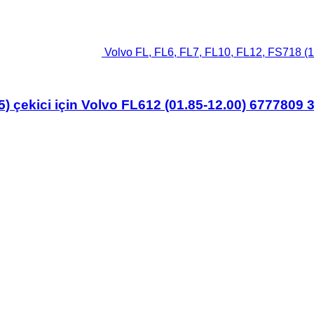
Volvo FL, FL6, FL7, FL10, FL12, FS718 (1
5) çekici için Volvo FL612 (01.85-12.00) 6777809