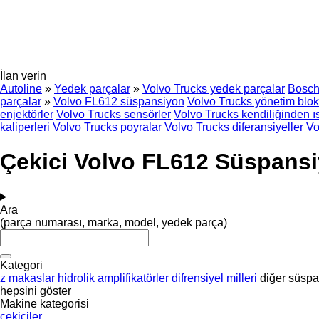
İlan verin
Autoline
»
Yedek parçalar
»
Volvo Trucks yedek parçalar
Bosc
parçalar
»
Volvo FL612 süspansiyon
Volvo Trucks yönetim blok
enjektörler
Volvo Trucks sensörler
Volvo Trucks kendiliğinden ıs
kaliperleri
Volvo Trucks poyralar
Volvo Trucks diferansiyeller
Vo
Çekici Volvo FL612 Süspans
Ara
(parça numarası, marka, model, yedek parça)
Kategori
z makaslar
hidrolik amplifikatörler
difrensiyel milleri
diğer süspa
hepsini göster
Makine kategorisi
çekiciler