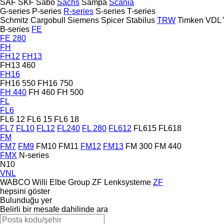
SAF
SKF
Sabo
Sachs
Sampa
Scania
G-series
P-series
R-series
S-series
T-series
Schmitz Cargobull
Siemens
Spicer
Stabilus
TRW
Timken
VDL
B-series
FE
FE 280
FH
FH12
FH13
FH13 460
FH16
FH16 550
FH16 750
FH 440
FH 460
FH 500
FL
FL6
FL6 12
FL6 15
FL6 18
FL7
FL10
FL12
FL240
FL 280
FL612
FL615
FL618
FM
FM7
FM9
FM10
FM11
FM12
FM13
FM 300
FM 440
FMX
N-series
N10
VNL
WABCO
Willi Elbe Group
ZF Lenksysteme
ZF
hepsini göster
Bulunduğu yer
Belirli bir mesafe dahilinde ara