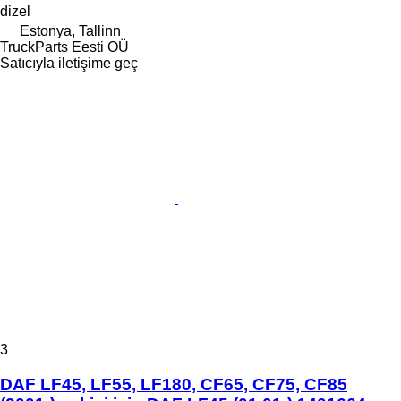
dizel
Estonya, Tallinn
TruckParts Eesti OÜ
Satıcıyla iletişime geç
3
DAF LF45, LF55, LF180, CF65, CF75, CF85