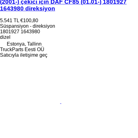
(2001-) çekici için DAF CF85 (01.01-) 1801927
1643980 direksiyon
5.541 TL
€100,80
Süspansiyon - direksiyon
1801927 1643980
dizel
Estonya, Tallinn
TruckParts Eesti OÜ
Satıcıyla iletişime geç