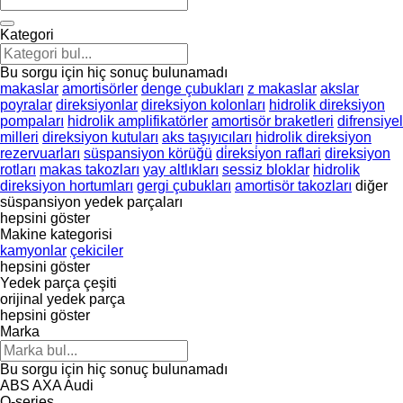
Kategori
Bu sorgu için hiç sonuç bulunamadı
makaslar
amortisörler
denge çubukları
z makaslar
akslar
poyralar
direksiyonlar
direksiyon kolonları
hidrolik direksiyon
pompaları
hidrolik amplifikatörler
amortisör braketleri
difrensiyel
milleri
direksiyon kutuları
aks taşıyıcıları
hidrolik direksiyon
rezervuarları
süspansiyon körüğü
di̇reksi̇yon raflari
direksiyon
rotları
makas takozları
yay altlıkları
sessiz bloklar
hidrolik
direksiyon hortumları
gergi çubukları
amortisör takozları
diğer
süspansiyon yedek parçaları
hepsini göster
Makine kategorisi
kamyonlar
çekiciler
hepsini göster
Yedek parça çeşiti
orijinal yedek parça
hepsini göster
Marka
Bu sorgu için hiç sonuç bulunamadı
ABS
AXA
Audi
Q-series