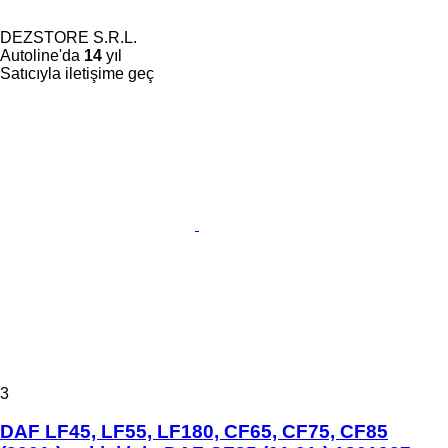
DEZSTORE S.R.L.
Autoline'da
14
yıl
Satıcıyla iletişime geç
3
DAF LF45, LF55, LF180, CF65, CF75, CF85