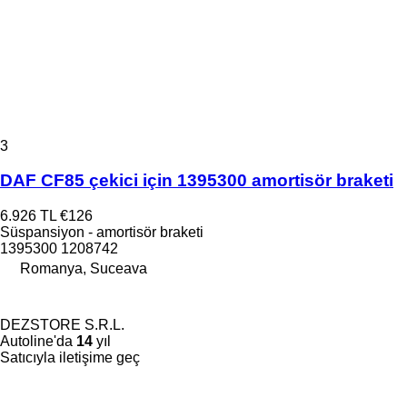
3
DAF CF85 çekici için 1395300 amortisör braketi
6.926 TL
€126
Süspansiyon - amortisör braketi
1395300 1208742
Romanya, Suceava
DEZSTORE S.R.L.
Autoline'da
14
yıl
Satıcıyla iletişime geç