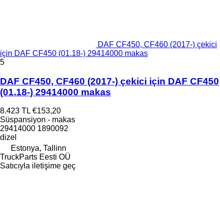
DAF CF450, CF460 (2017-) çekici
için DAF CF450 (01.18-) 29414000 makas
5
DAF CF450, CF460 (2017-) çekici için DAF CF450
(01.18-) 29414000 makas
8.423 TL
€153,20
Süspansiyon - makas
29414000 1890092
dizel
Estonya, Tallinn
TruckParts Eesti OÜ
Satıcıyla iletişime geç