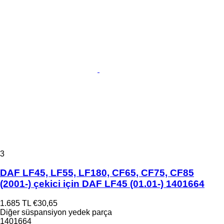
3
DAF LF45, LF55, LF180, CF65, CF75, CF85
(2001-) çekici için DAF LF45 (01.01-) 1401664
1.685 TL
€30,65
Diğer süspansiyon yedek parça
1401664