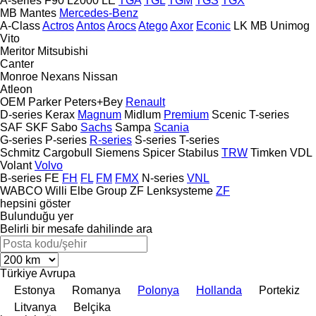
A-series
F90
L2000
LE
TGA
TGL
TGM
TGS
TGX
MB
Mantes
Mercedes-Benz
A-Class
Actros
Antos
Arocs
Atego
Axor
Econic
LK
MB
Unimog
Vito
Meritor
Mitsubishi
Canter
Monroe
Nexans
Nissan
Atleon
OEM
Parker
Peters+Bey
Renault
D-series
Kerax
Magnum
Midlum
Premium
Scenic
T-series
SAF
SKF
Sabo
Sachs
Sampa
Scania
G-series
P-series
R-series
S-series
T-series
Schmitz Cargobull
Siemens
Spicer
Stabilus
TRW
Timken
VDL
Volant
Volvo
B-series
FE
FH
FL
FM
FMX
N-series
VNL
WABCO
Willi Elbe Group
ZF Lenksysteme
ZF
hepsini göster
Bulunduğu yer
Belirli bir mesafe dahilinde ara
Türkiye
Avrupa
Estonya
Romanya
Polonya
Hollanda
Portekiz
Litvanya
Belçika