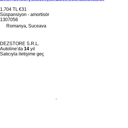
1.704 TL
€31
Süspansiyon - amortisör
1307056
Romanya, Suceava
DEZSTORE S.R.L.
Autoline'da
14
yıl
Satıcıyla iletişime geç