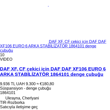
DAF XF, CF çekici için DAF DAF
XF106 EURO 6 ARKA STABİLİZATÖR 1864101 denge
çubuğu
10
VIDEO
DAF XF, CF çekici için DAF DAF XF106 EURO 6
ARKA STABİLİZATÖR 1864101 denge çubuğu
9.936 TL
UAH 9.300
≈ €180,80
Süspansiyon - denge çubuğu
1864101
Ukrayna, Cherlyani
TIR-Rozborka
Satıcıyla iletişime geç