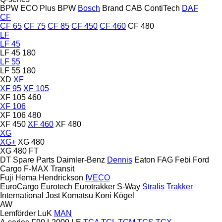
BPW ECO Plus
BPW
Bosch
Brand
CAB
ContiTech
DAF
CF
CF 65
CF 75
CF 85
CF 450
CF 460
CF 480
LF
LF 45
LF 45 180
LF 55
LF 55 180
XD
XF
XF 95
XF 105
XF 105 460
XF 106
XF 106 480
XF 450
XF 460
XF 480
XG
XG+
XG 480
XG 480 FT
DT Spare Parts
Daimler-Benz
Dennis
Eaton
FAG
Febi
Ford
Cargo
F-MAX
Transit
Fuji
Hema
Hendrickson
IVECO
EuroCargo
Eurotech
Eurotrakker
S-Way
Stralis
Trakker
International
Jost
Komatsu
Koni
Kögel
AW
Lemförder
LuK
MAN