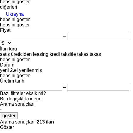
hepsini göster
diğerleri
Ukrayna
hepsini göster
hepsini göster
Fiyat
–
İlan türü
satış
üreticiden
leasing
kredi
taksitle
takas
takas
hepsini göster
Durum
yeni
2.el
yenilenmiş
hepsini göster
Üretim tarihi
–
Bazı filtreler eksik mi?
Bir değişiklik önerin
Arama sonuçları:
-
göster
Arama sonuçları:
213 ilan
Göster