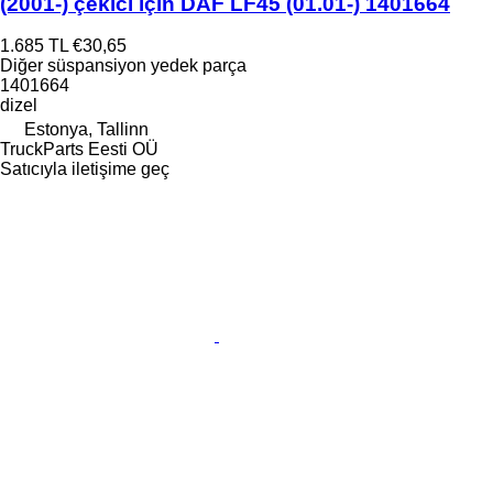
(2001-) çekici için DAF LF45 (01.01-) 1401664
1.685 TL
€30,65
Diğer süspansiyon yedek parça
1401664
dizel
Estonya, Tallinn
TruckParts Eesti OÜ
Satıcıyla iletişime geç