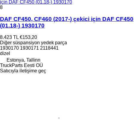
için DAF CF450 (01.18-) 1930170
8
DAF CF450, CF460 (2017-) çekici için DAF CF450
(01.18-) 1930170
8.423 TL
€153,20
Diğer süspansiyon yedek parça
1930170 1930171 2118441
dizel
Estonya, Tallinn
TruckParts Eesti OÜ
Satıcıyla iletişime geç