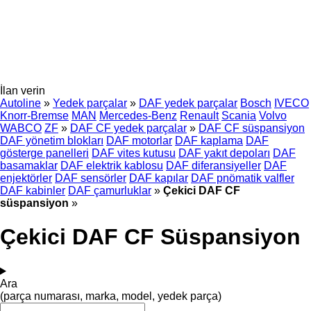
İlan verin
Autoline
»
Yedek parçalar
»
DAF yedek parçalar
Bosch
IVECO
Knorr-Bremse
MAN
Mercedes-Benz
Renault
Scania
Volvo
WABCO
ZF
»
DAF CF yedek parçalar
»
DAF CF süspansiyon
DAF yönetim blokları
DAF motorlar
DAF kaplama
DAF
gösterge panelleri
DAF vites kutusu
DAF yakıt depoları
DAF
basamaklar
DAF elektrik kablosu
DAF diferansiyeller
DAF
enjektörler
DAF sensörler
DAF kapılar
DAF pnömatik valfler
DAF kabinler
DAF çamurluklar
»
Çekici DAF CF
süspansiyon
»
Çekici DAF CF Süspansiyon
Ara
(parça numarası, marka, model, yedek parça)