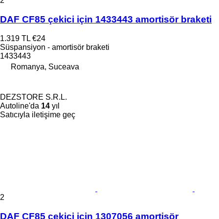
2
DAF CF85 çekici için 1433443 amortisör braketi
1.319 TL
€24
Süspansiyon - amortisör braketi
1433443
Romanya, Suceava
DEZSTORE S.R.L.
Autoline'da
14
yıl
Satıcıyla iletişime geç
2
DAF CF85 çekici için 1307056 amortisör