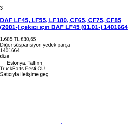
3
DAF LF45, LF55, LF180, CF65, CF75, CF85
(2001-) çekici için DAF LF45 (01.01-) 1401664
1.685 TL
€30,65
Diğer süspansiyon yedek parça
1401664
dizel
Estonya, Tallinn
TruckParts Eesti OÜ
Satıcıyla iletişime geç