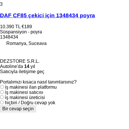
3
DAF CF85 çekici için 1348434 poyra
10.390 TL
€189
Süspansiyon - poyra
1348434
Romanya, Suceava
DEZSTORE S.R.L.
Autoline'da
14
yıl
Satıcıyla iletişime geç
Portalımızı kısaca nasıl tanımlarsınız?
i̇ş makinesi ilan platformu
i̇ş makinesi satıcısı
i̇ş makinesi üreticisi
hiçbiri / Doğru cevap yok
Bir cevap seçin