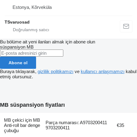
Estonya, Kõrveküla
TSvaruosad
Bu bölüme ait yeni ilanları almak için abone olun
süspansiyon
MB
Abone ol
Buraya tıklayarak,
gizlilik politikamızı
ve
kullanıcı anlaşmamızı
kabul
etmiş olursunuz.
MB süspansiyon fiyatları
MB çekici için MB
Parça numarası: A9703200411
Anti-roll bar denge
€35
9703200411
çubuğu