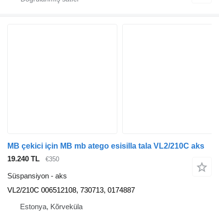
MB çekici için MB mb atego esisilla tala VL2/210C aks
19.240 TL
€350
Süspansiyon - aks
VL2/210C 006512108, 730713, 0174887
Estonya, Kõrveküla