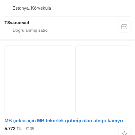
Estonya, Kõrveküla
TSvaruosad
MB çekici için MB tekerlek göbeği olan atego kamyonu A9703560301 poyra
5.772 TL
€105