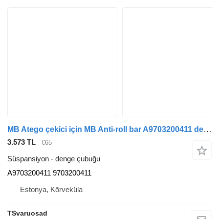
MB Atego çekici için MB Anti-roll bar A9703200411 denge çubuğu
3.573 TL
€65
Süspansiyon - denge çubuğu
A9703200411 9703200411
Estonya, Kõrveküla
TSvaruosad