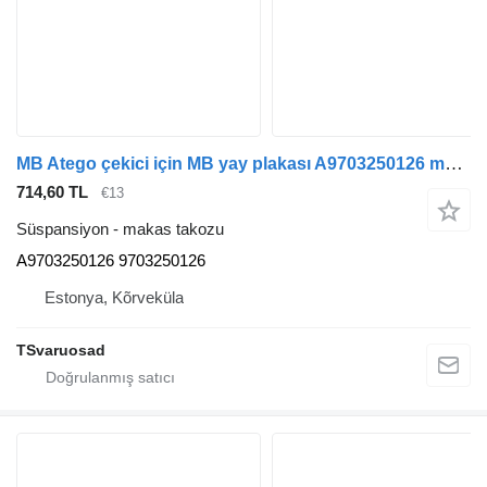
MB Atego çekici için MB yay plakası A9703250126 makas takozu
714,60 TL
€13
Süspansiyon - makas takozu
A9703250126 9703250126
Estonya, Kõrveküla
TSvaruosad