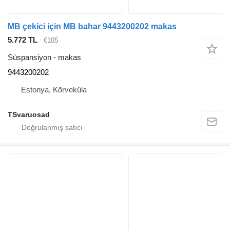
MB çekici için MB bahar 9443200202 makas
5.772 TL
€105
Süspansiyon - makas
9443200202
Estonya, Kõrveküla
TSvaruosad