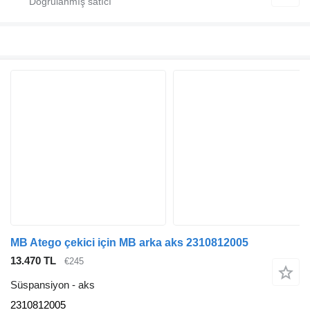
MB Atego çekici için MB arka aks 2310812005
13.470 TL
€245
Süspansiyon - aks
2310812005