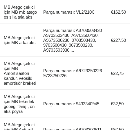
MB Atego çekici
için MB mb atego
Parça numarası: VL2/210C
€162,50
esisilla tala aks
Parça numarası: A9703503430
A9703503430, A9703500430,
MB Atego çekici
A9673500230, 9703503430,
€227,50
için MB arka aks
9703500430, 9673500230,
A9703503930,...
MB Atego çekici
için MB
Parça numarası: A9723250226
Amortisaatori
€22,75
9723250226
kandur, veosild
amortisör braketi
MB Atego çekici
için MB tekerlek
Parça numarası: 9433340945
€32,50
göbeği flanşı, ön
aks poyra
MB Atego çekici
için MB Anti-roll
Parça numarası: A9703200511
€97,50