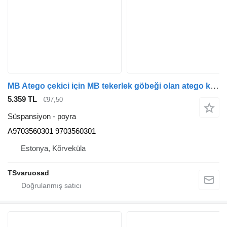
MB Atego çekici için MB tekerlek göbeği olan atego kamyonu A9703560301 poyra
5.359 TL
€97,50
Süspansiyon - poyra
A9703560301 9703560301
Estonya, Kõrveküla
TSvaruosad