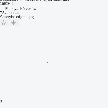
1592945
Estonya, Kõrveküla
TSvaruosad
Satıcıyla iletişime geç
3