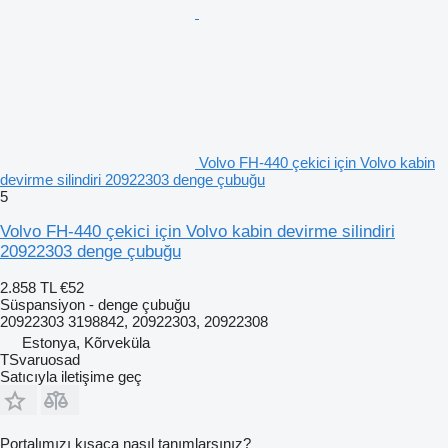
Volvo FH-440 çekici için Volvo kabin
devirme silindiri 20922303 denge çubuğu
5
Volvo FH-440 çekici için Volvo kabin devirme silindiri
20922303 denge çubuğu
2.858 TL
€52
Süspansiyon - denge çubuğu
20922303 3198842, 20922303, 20922308
Estonya, Kõrveküla
TSvaruosad
Satıcıyla iletişime geç
Portalımızı kısaca nasıl tanımlarsınız?