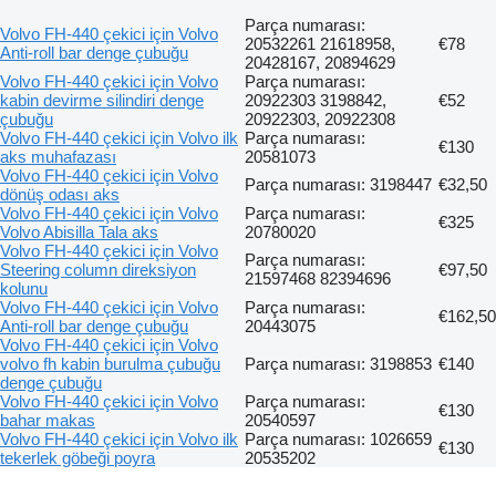
Parça numarası:
Volvo FH-440 çekici için Volvo
20532261 21618958,
€78
Anti-roll bar denge çubuğu
20428167, 20894629
Volvo FH-440 çekici için Volvo
Parça numarası:
kabin devirme silindiri denge
20922303 3198842,
€52
çubuğu
20922303, 20922308
Volvo FH-440 çekici için Volvo ilk
Parça numarası:
€130
aks muhafazası
20581073
Volvo FH-440 çekici için Volvo
Parça numarası: 3198447
€32,50
dönüş odası aks
Volvo FH-440 çekici için Volvo
Parça numarası:
€325
Volvo Abisilla Tala aks
20780020
Volvo FH-440 çekici için Volvo
Parça numarası:
Steering column direksiyon
€97,50
21597468 82394696
kolunu
Volvo FH-440 çekici için Volvo
Parça numarası:
€162,50
Anti-roll bar denge çubuğu
20443075
Volvo FH-440 çekici için Volvo
volvo fh kabin burulma çubuğu
Parça numarası: 3198853
€140
denge çubuğu
Volvo FH-440 çekici için Volvo
Parça numarası:
€130
bahar makas
20540597
Volvo FH-440 çekici için Volvo ilk
Parça numarası: 1026659
€130
tekerlek göbeği poyra
20535202