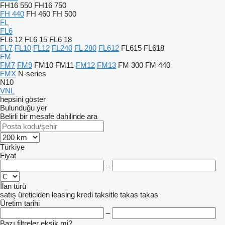
FH16 550
FH16 750
FH 440
FH 460
FH 500
FL
FL6
FL6 12
FL6 15
FL6 18
FL7
FL10
FL12
FL240
FL 280
FL612
FL615
FL618
FM
FM7
FM9
FM10
FM11
FM12
FM13
FM 300
FM 440
FMX
N-series
N10
VNL
hepsini göster
Bulunduğu yer
Belirli bir mesafe dahilinde ara
Türkiye
Fiyat
–
İlan türü
satış
üreticiden
leasing
kredi
taksitle
takas
takas
Üretim tarihi
–
Bazı filtreler eksik mi?