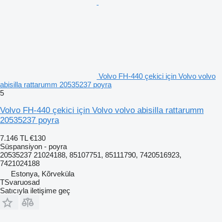
Volvo FH-440 çekici için Volvo volvo
abisilla rattarumm 20535237 poyra
5
Volvo FH-440 çekici için Volvo volvo abisilla rattarumm
20535237 poyra
7.146 TL
€130
Süspansiyon - poyra
20535237 21024188, 85107751, 85111790, 7420516923,
7421024188
Estonya, Kõrveküla
TSvaruosad
Satıcıyla iletişime geç