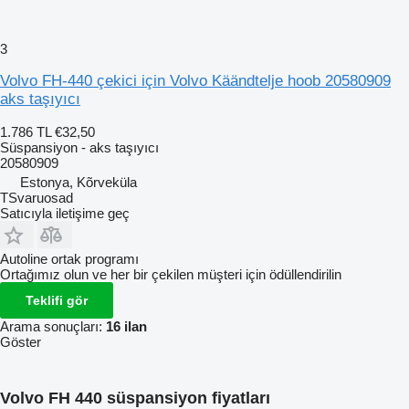
3
Volvo FH-440 çekici için Volvo Käändtelje hoob 20580909
aks taşıyıcı
1.786 TL
€32,50
Süspansiyon - aks taşıyıcı
20580909
Estonya, Kõrveküla
TSvaruosad
Satıcıyla iletişime geç
Autoline ortak programı
Ortağımız olun ve her bir çekilen müşteri için ödüllendirilin
Teklifi gör
Arama sonuçları:
16 ilan
Göster
Volvo FH 440 süspansiyon fiyatları