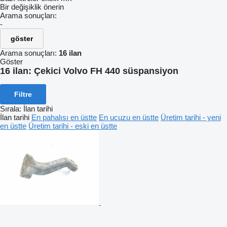
Bir değişiklik önerin
Arama sonuçları:
-
göster
Arama sonuçları:
16 ilan
Göster
16 ilan:
Çekici Volvo FH 440 süspansiyon
Filtre
Sırala
:
İlan tarihi
İlan tarihi
En pahalısı en üstte
En ucuzu en üstte
Üretim tarihi - yeni
en üstte
Üretim tarihi - eski en üstte