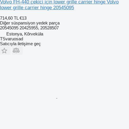
Volvo FH-440 çekici için lower grille carrier hinge Volvo
lower grille carrier hinge 20545095
714,60 TL
€13
Diğer süspansiyon yedek parça
20545095 20425955, 20528507
Estonya, Kõrveküla
TSvaruosad
Satıcıyla iletişime geç