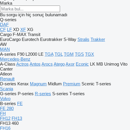
Marka
Bu sorgu için hiç sonuç bulunamadı
Q-series
DAF
CF
LF
XD
XF
XG
Cargo
F-MAX
Transit
EuroCargo
Eurotech
Eurotrakker
S-Way
Stralis
Trakker
AW
MAN
A-series
F90
L2000
LE
TGA
TGL
TGM
TGS
TGX
Mercedes-Benz
A-Class
Actros
Antos
Arocs
Atego
Axor
Econic
LK
MB
Unimog
Vito
Canter
Atleon
Renault
D-series
Kerax
Magnum
Midlum
Premium
Scenic
T-series
Scania
G-series
P-series
R-series
S-series
T-series
Volvo
B-series
FE
FE 280
FH
FH12
FH13
FH13 460
FH16