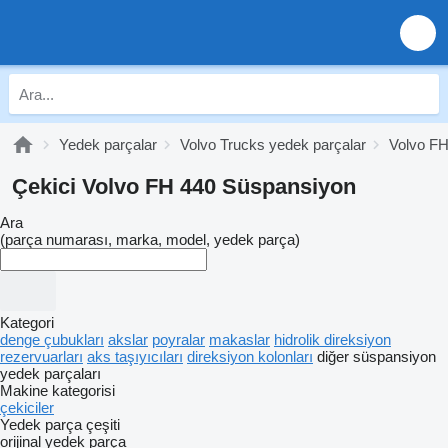
Yedek parçalar
Volvo Trucks yedek parçalar
Volvo FH
Çekici Volvo FH 440 Süspansiyon
Ara
(parça numarası, marka, model, yedek parça)
Kategori
denge çubukları
akslar
poyralar
makaslar
hidrolik direksiyon
rezervuarları
aks taşıyıcıları
direksiyon kolonları
diğer süspansiyon
yedek parçaları
Makine kategorisi
çekiciler
Yedek parça çeşiti
orijinal yedek parça