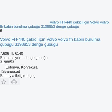
Volvo FH-440 çekici için Volvo volvo
fh kabin burulma çubuğu 3198853 denge çubuğu
6
Volvo FH-440 çekici için Volvo volvo fh kabin burulma
çubuğu 3198853 denge çubuğu
7.696 TL
€140
Süspansiyon - denge çubuğu
3198853
Estonya, Kõrveküla
TSvaruosad
Satıcıyla iletişime geç