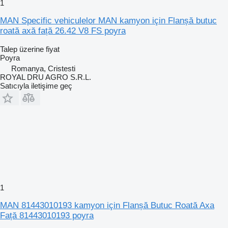
1
MAN Specific vehiculelor MAN kamyon için Flanșă butuc
roată axă față 26.42 V8 FS poyra
Talep üzerine fiyat
Poyra
Romanya, Cristesti
ROYAL DRU AGRO S.R.L.
Satıcıyla iletişime geç
1
MAN 81443010193 kamyon için Flanșă Butuc Roată Axa
Față 81443010193 poyra