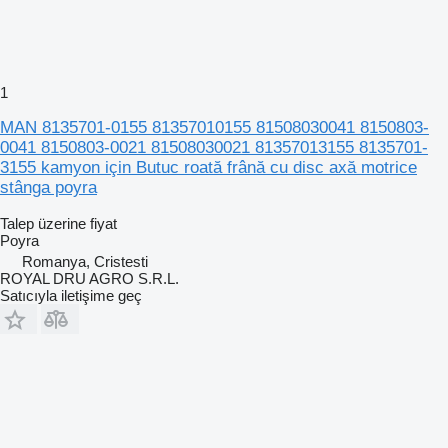
1
MAN 8135701-0155 81357010155 81508030041 8150803-
0041 8150803-0021 81508030021 81357013155 8135701-
3155 kamyon için Butuc roată frână cu disc axă motrice
stânga poyra
Talep üzerine fiyat
Poyra
Romanya, Cristesti
ROYAL DRU AGRO S.R.L.
Satıcıyla iletişime geç