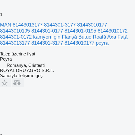
1
MAN 81443013177 8144301-3177 81443010177
81443010195 8144301-0177 8144301-0195 81443010172
8144301-0172 kamyon için Flanșă Butuc Roată Axa Față
81443013177 8144301-3177 81443010177 poyra
Talep üzerine fiyat
Poyra
Romanya, Cristesti
ROYAL DRU AGRO S.R.L.
Satıcıyla iletişime geç