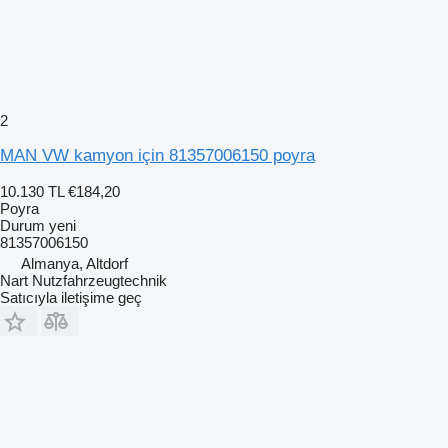
2
MAN VW kamyon için 81357006150 poyra
10.130 TL
€184,20
Poyra
Durum
yeni
81357006150
Almanya, Altdorf
Nart Nutzfahrzeugtechnik
Satıcıyla iletişime geç