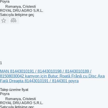
Poyra
Romanya, Cristesti
ROYAL DRU AGRO S.R.L.
Satıcıyla iletişime geç
1
MAN 81443010191 / 81443010198 / 81443010189 /
81508030042 kamyon için Butuc Roată Frână cu Disc Axa
Față Dreapta 81443010191 / 8144301 poyra
Talep üzerine fiyat
Poyra
Romanya, Cristesti
ROYAL DRU AGRO S.R.L.
Satıcıyla iletişime geç