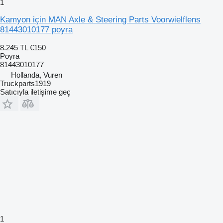
1
Kamyon için MAN Axle & Steering Parts Voorwielflens
81443010177 poyra
8.245 TL
€150
Poyra
81443010177
Hollanda, Vuren
Truckparts1919
Satıcıyla iletişime geç
1