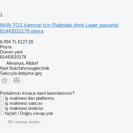
1
MAN TGS kamyon için Radnabe ohne Lager passend
81443010178 poyra
6.994 TL
€127,20
Poyra
Durum
yeni
81443010178
Almanya, Altdorf
Nart Nutzfahrzeugtechnik
Satıcıyla iletişime geç
Portalımızı kısaca nasıl tanımlarsınız?
i̇ş makinesi ilan platformu
i̇ş makinesi satıcısı
i̇ş makinesi üreticisi
hiçbiri / Doğru cevap yok
Bir cevap seçin