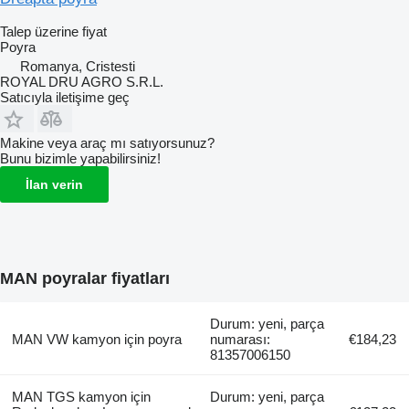
Talep üzerine fiyat
Poyra
Romanya, Cristesti
ROYAL DRU AGRO S.R.L.
Satıcıyla iletişime geç
Makine veya araç mı satıyorsunuz?
Bunu bizimle yapabilirsiniz!
İlan verin
MAN poyralar fiyatları
Durum: yeni, parça
MAN VW kamyon için poyra
numarası:
€184,23
81357006150
MAN TGS kamyon için
Durum: yeni, parça