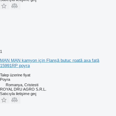
1
MAN MAN kamyon için Flanșă butuc roată axa față
15991RP poyra
Talep üzerine fiyat
Poyra
Romanya, Cristesti
ROYAL DRU AGRO S.R.L.
Satıcıyla iletişime geç