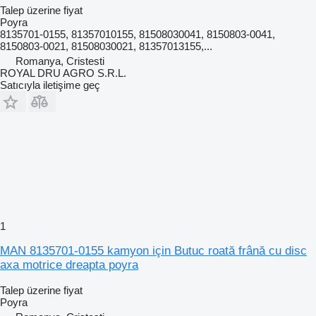
Talep üzerine fiyat
Poyra
8135701-0155, 81357010155, 81508030041, 8150803-0041,
8150803-0021, 81508030021, 81357013155,...
Romanya, Cristesti
ROYAL DRU AGRO S.R.L.
Satıcıyla iletişime geç
1
MAN 8135701-0155 kamyon için Butuc roată frână cu disc
axa motrice dreapta poyra
Talep üzerine fiyat
Poyra