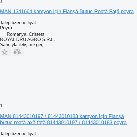
1
MAN 1341664 kamyon için Flanșă Butuc Roată Față poyra
Talep üzerine fiyat
Poyra
Romanya, Cristesti
ROYAL DRU AGRO S.R.L.
Satıcıyla iletişime geç
1
MAN 81443010197 / 81443010183 kamyon için Flanșă
butuc roată axă față 81443010197 / 81443010183 poyra
Talep üzerine fiyat