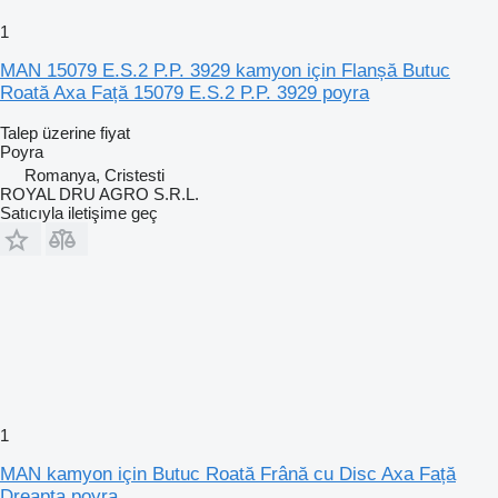
1
MAN 15079 E.S.2 P.P. 3929 kamyon için Flanșă Butuc
Roată Axa Față 15079 E.S.2 P.P. 3929 poyra
Talep üzerine fiyat
Poyra
Romanya, Cristesti
ROYAL DRU AGRO S.R.L.
Satıcıyla iletişime geç
1
MAN kamyon için Butuc Roată Frână cu Disc Axa Față
Dreapta poyra