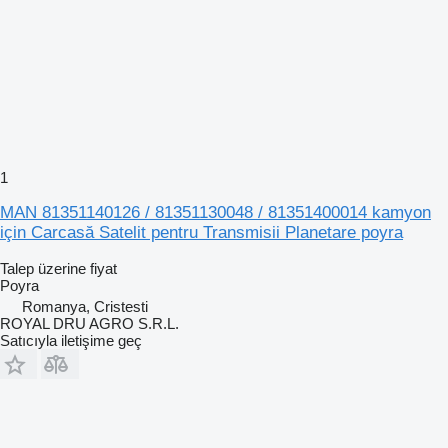
1
MAN 81351140126 / 81351130048 / 81351400014 kamyon
için Carcasă Satelit pentru Transmisii Planetare poyra
Talep üzerine fiyat
Poyra
Romanya, Cristesti
ROYAL DRU AGRO S.R.L.
Satıcıyla iletişime geç