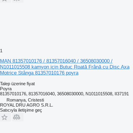
1
MAN 81357010176 / 81357016040 / 36508030000 /
N1011015508 kamyon için Butuc Roată Frână cu Disc Axa
Motrice Stânga 81357010176 poyra
Talep üzerine fiyat
Poyra
81357010176, 81357016040, 36508030000, N1011015508, II37191
Romanya, Cristesti
ROYAL DRU AGRO S.R.L.
Satıcıyla iletişime geç