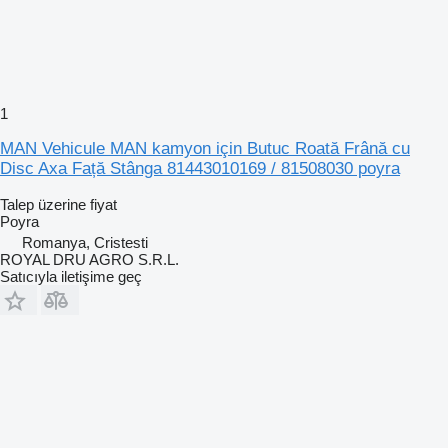
1
MAN Vehicule MAN kamyon için Butuc Roată Frână cu
Disc Axa Față Stânga 81443010169 / 81508030 poyra
Talep üzerine fiyat
Poyra
Romanya, Cristesti
ROYAL DRU AGRO S.R.L.
Satıcıyla iletişime geç