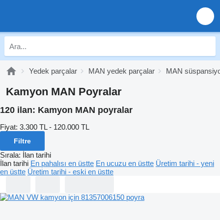
Yedek parçalar
MAN yedek parçalar
MAN süspansiy
Kamyon MAN Poyralar
120 ilan:
Kamyon MAN poyralar
Fiyat:
3.300 TL - 120.000 TL
Filtre
Sırala
:
İlan tarihi
İlan tarihi
En pahalısı en üstte
En ucuzu en üstte
Üretim tarihi - yeni
en üstte
Üretim tarihi - eski en üstte