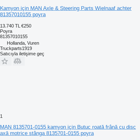
Kamyon için MAN Axle & Steering Parts Wielnaaf achter
81357010155 poyra
13.740 TL
€250
Poyra
81357010155
Hollanda, Vuren
Truckparts1919
Satıcıyla iletişime geç
1
MAN 8135701-0155 kamyon için Butuc roată frână cu disc
axă motrice stânga 8135701-0155 poyra