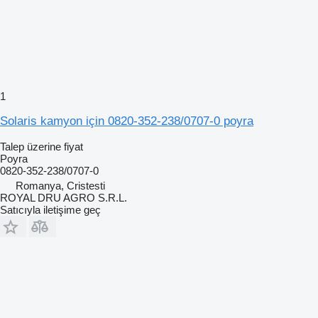
1
Solaris kamyon için 0820-352-238/0707-0 poyra
Talep üzerine fiyat
Poyra
0820-352-238/0707-0
Romanya, Cristesti
ROYAL DRU AGRO S.R.L.
Satıcıyla iletişime geç