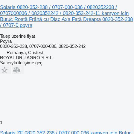
Solaris 0820-352-238 / 0707-000-036 / 0820352238 /
0707000036 / 0820352242 / 0820-352-242-11 kamyon için
Butuc Roată Frână cu Disc Axa Față Dreapta 0820-352-238
/ 0707-0 poyra
Talep üzerine fiyat
Poyra
0820-352-238, 0707-000-036, 0820-352-242
Romanya, Cristesti
ROYAL DRU AGRO S.R.L.
Satıcıyla iletişime geç
1
Solaris ZF 0820.352.238 / 0707.000.036 kamyon için Butuc