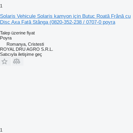
1
Solaris Vehicule Solaris kamyon için Butuc Roată Frână cu
Disc Axa Față Stânga (0820-352-238 / 0707-0 poyra
Talep üzerine fiyat
Poyra
Romanya, Cristesti
ROYAL DRU AGRO S.R.L.
Satıcıyla iletişime geç
1