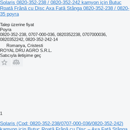
Solaris 0820-352-238 / 0820-352-242 kamyon için Butuc
Roată Frână cu Disc Axa Față Stânga 0820-352-238 / 0820-
35 poyra
Talep üzerine fiyat
Poyra
0820-352-238, 0707-000-036, 0820352238, 0707000036,
0820352242, 0820-352-242-14
Romanya, Cristesti
ROYAL DRU AGRO S.R.L.
Satıcıyla iletişime geç
1
Solaris (Cod: 0820-352-238/0707-000-036/0820-352-242)
kamyon için Butuc Roată Frână cu Disc – Axa Față Stânga