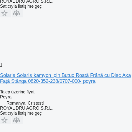
ROYAL DRU AGRO S.R.L.
Satıcıyla iletişime geç
1
Solaris Solaris kamyon için Butuc Roată Frână cu Disc Axa
Față Stânga 0820-352-238/0707-000- poyra
Talep üzerine fiyat
Poyra
Romanya, Cristesti
ROYAL DRU AGRO S.R.L.
Satıcıyla iletişime geç