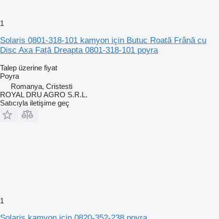
1
Solaris 0801-318-101 kamyon için Butuc Roată Frână cu
Disc Axa Față Dreapta 0801-318-101 poyra
Talep üzerine fiyat
Poyra
Romanya, Cristesti
ROYAL DRU AGRO S.R.L.
Satıcıyla iletişime geç
1
Solaris kamyon için 0820-352-238 poyra