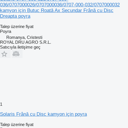
036/0707000026/0707000036/0707-000-032/0707000032
kamyon için Butuc Roată Ax Secundar Frână cu Disc
Dreapta poyra
Talep üzerine fiyat
Poyra
Romanya, Cristesti
ROYAL DRU AGRO S.R.L.
Satıcıyla iletişime geç
1
Solaris Frână cu Disc kamyon için poyra
Talep üzerine fiyat