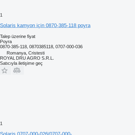
1
Solaris kamyon için 0870-385-118 poyra
Talep üzerine fiyat
Poyra
0870-385-118, 0870385118, 0707-000-036
Romanya, Cristesti
ROYAL DRU AGRO S.R.L.
Satıcıyla iletişime geç
1
Solaris 0707-000-026/0707-000-