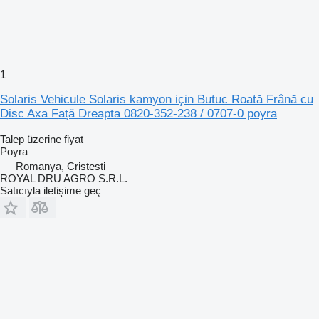
1
Solaris Vehicule Solaris kamyon için Butuc Roată Frână cu
Disc Axa Față Dreapta 0820-352-238 / 0707-0 poyra
Talep üzerine fiyat
Poyra
Romanya, Cristesti
ROYAL DRU AGRO S.R.L.
Satıcıyla iletişime geç