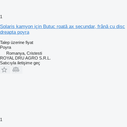
1
Solaris kamyon için Butuc roată ax secundar, frână cu disc
dreapta poyra
Talep üzerine fiyat
Poyra
Romanya, Cristesti
ROYAL DRU AGRO S.R.L.
Satıcıyla iletişime geç
1