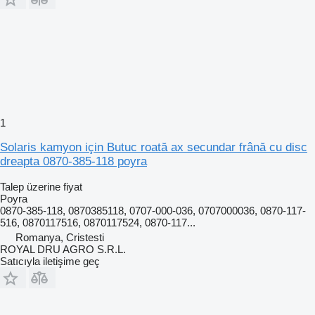
1
Solaris kamyon için Butuc roată ax secundar frână cu disc
dreapta 0870-385-118 poyra
Talep üzerine fiyat
Poyra
0870-385-118, 0870385118, 0707-000-036, 0707000036, 0870-117-
516, 0870117516, 0870117524, 0870-117...
Romanya, Cristesti
ROYAL DRU AGRO S.R.L.
Satıcıyla iletişime geç