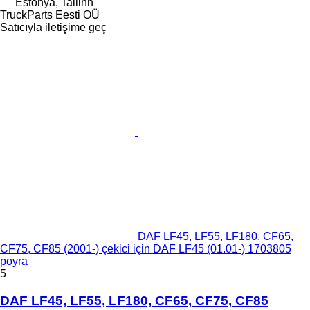
Estonya, Tallinn
TruckParts Eesti OÜ
Satıcıyla iletişime geç
DAF LF45, LF55, LF180, CF65,
CF75, CF85 (2001-) çekici için DAF LF45 (01.01-) 1703805
poyra
5
DAF LF45, LF55, LF180, CF65, CF75, CF85