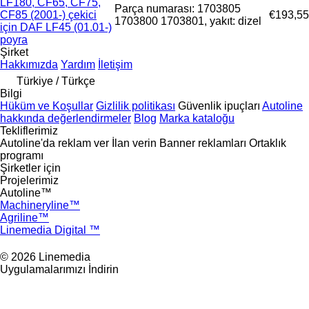
LF180, CF65, CF75,
Parça numarası: 1703805
CF85 (2001-) çekici
€193,55
1703800 1703801, yakıt: dizel
için DAF LF45 (01.01-)
poyra
Şirket
Hakkımızda
Yardım
İletişim
Türkiye / Türkçe
Bilgi
Hüküm ve Koşullar
Gizlilik politikası
Güvenlik ipuçları
Autoline
hakkında değerlendirmeler
Blog
Marka kataloğu
Tekliflerimiz
Autoline'da reklam ver
İlan verin
Banner reklamları
Ortaklık
programı
Şirketler için
Projelerimiz
Autoline™
Machineryline™
Agriline™
Linemedia Digital ™
© 2026 Linemedia
Uygulamalarımızı İndirin