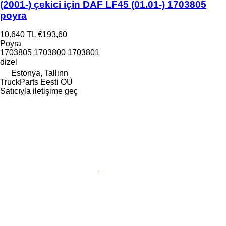
(2001-) çekici için DAF LF45 (01.01-) 1703805
poyra
10.640 TL
€193,60
Poyra
1703805 1703800 1703801
dizel
Estonya, Tallinn
TruckParts Eesti OÜ
Satıcıyla iletişime geç