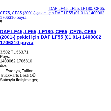
DAF LF45, LF55, LF180, CF65,
CF75, CF85 (2001-) çekici için DAF LF55 (01.01-) 1400062
1706310 poyra
5
DAF LF45, LF55, LF180, CF65, CF75, CF85
(2001-) çekici için DAF LF55 (01.01-) 1400062
1706310 poyra
3.502 TL
€63,71
Poyra
1400062 1706310
dizel
Estonya, Tallinn
TruckParts Eesti OÜ
Satıcıyla iletişime geç