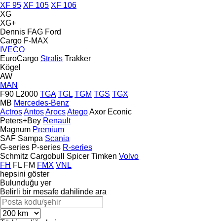
XF 95
XF 105
XF 106
XG
XG+
Dennis
FAG
Ford
Cargo
F-MAX
IVECO
EuroCargo
Stralis
Trakker
Kögel
AW
MAN
F90
L2000
TGA
TGL
TGM
TGS
TGX
MB
Mercedes-Benz
Actros
Antos
Arocs
Atego
Axor
Econic
Peters+Bey
Renault
Magnum
Premium
SAF
Sampa
Scania
G-series
P-series
R-series
Schmitz Cargobull
Spicer
Timken
Volvo
FH
FL
FM
FMX
VNL
hepsini göster
Bulunduğu yer
Belirli bir mesafe dahilinde ara