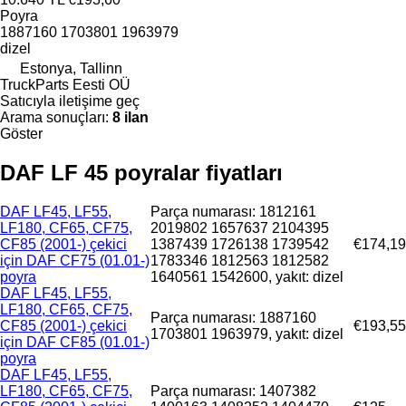
Poyra
1887160 1703801 1963979
dizel
Estonya, Tallinn
TruckParts Eesti OÜ
Satıcıyla iletişime geç
Arama sonuçları:
8 ilan
Göster
DAF LF 45 poyralar fiyatları
DAF LF45, LF55,
Parça numarası: 1812161
LF180, CF65, CF75,
2019802 1657637 2104395
CF85 (2001-) çekici
1387439 1726138 1739542
€174,19
için DAF CF75 (01.01-)
1783346 1812563 1812582
poyra
1640561 1542600, yakıt: dizel
DAF LF45, LF55,
LF180, CF65, CF75,
Parça numarası: 1887160
CF85 (2001-) çekici
€193,55
1703801 1963979, yakıt: dizel
için DAF CF85 (01.01-)
poyra
DAF LF45, LF55,
LF180, CF65, CF75,
Parça numarası: 1407382