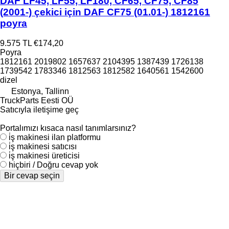
DAF LF45, LF55, LF180, CF65, CF75, CF85
(2001-) çekici için DAF CF75 (01.01-) 1812161
poyra
9.575 TL
€174,20
Poyra
1812161 2019802 1657637 2104395 1387439 1726138
1739542 1783346 1812563 1812582 1640561 1542600
dizel
Estonya, Tallinn
TruckParts Eesti OÜ
Satıcıyla iletişime geç
Portalımızı kısaca nasıl tanımlarsınız?
i̇ş makinesi ilan platformu
i̇ş makinesi satıcısı
i̇ş makinesi üreticisi
hiçbiri / Doğru cevap yok
Bir cevap seçin