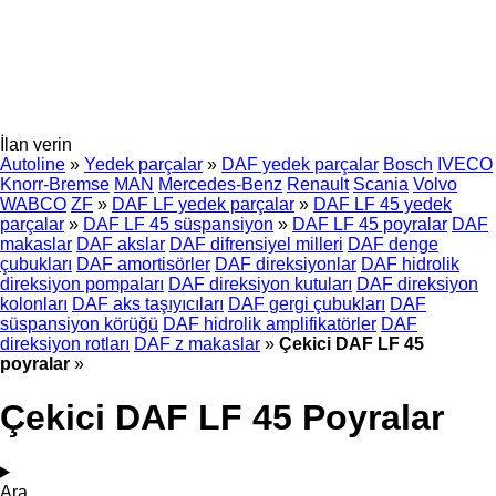
İlan verin
Autoline
»
Yedek parçalar
»
DAF yedek parçalar
Bosch
IVECO
Knorr-Bremse
MAN
Mercedes-Benz
Renault
Scania
Volvo
WABCO
ZF
»
DAF LF yedek parçalar
»
DAF LF 45 yedek
parçalar
»
DAF LF 45 süspansiyon
»
DAF LF 45 poyralar
DAF
makaslar
DAF akslar
DAF difrensiyel milleri
DAF denge
çubukları
DAF amortisörler
DAF direksiyonlar
DAF hidrolik
direksiyon pompaları
DAF direksiyon kutuları
DAF direksiyon
kolonları
DAF aks taşıyıcıları
DAF gergi çubukları
DAF
süspansiyon körüğü
DAF hidrolik amplifikatörler
DAF
direksiyon rotları
DAF z makaslar
»
Çekici DAF LF 45
poyralar
»
Çekici DAF LF 45 Poyralar
Ara