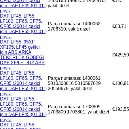
CF85 (2001-) çekici
1400163 1408252 1404470,
€125
için DAF LF45 (01.01-)
yakıt: dizel
poyra
DAF LF45, LF55,
LF180, CF65, CF75,
Parça numarası: 1400062
CF85 (2001-) çekici
€63,71
1706310, yakıt: dizel
için DAF LF55 (01.01-)
poyra
DAF LF55, 95XF,
XF105, LF45 çekici
için ABS ARKA
€429,50
TEKERLEK GÖBEĞİ
DAF XF/LF DÜZ ABS
poyra
DAF LF45, LF55,
LF180, CF65, CF75,
Parça numarası: 1400061
CF85 (2001-) çekici
5010308616 5010587029
€100,81
için DAF LF55 (01.01-)
20550678, yakıt: dizel
poyra
DAF LF45, LF55,
LF180, CF65, CF75,
Parça numarası: 1703805
CF85 (2001-) çekici
€193,55
1703800 1703801, yakıt: dizel
için DAF LF45 (01.01-)
poyra
DAF LF45, LF55,