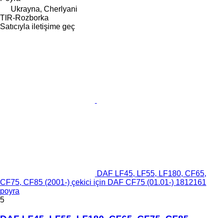
Ukrayna, Cherlyani
TIR-Rozborka
Satıcıyla iletişime geç
DAF LF45, LF55, LF180, CF65,
CF75, CF85 (2001-) çekici için DAF CF75 (01.01-) 1812161
poyra
5