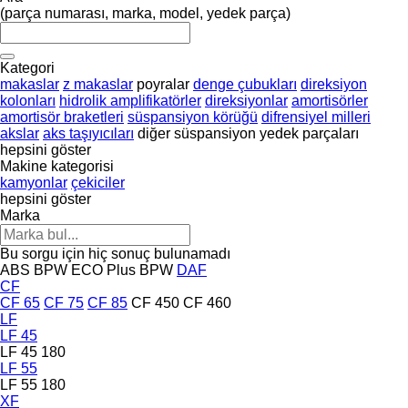
(parça numarası, marka, model, yedek parça)
Kategori
makaslar
z makaslar
poyralar
denge çubukları
direksiyon
kolonları
hidrolik amplifikatörler
direksiyonlar
amortisörler
amortisör braketleri
süspansiyon körüğü
difrensiyel milleri
akslar
aks taşıyıcıları
diğer süspansiyon yedek parçaları
hepsini göster
Makine kategorisi
kamyonlar
çekiciler
hepsini göster
Marka
Bu sorgu için hiç sonuç bulunamadı
ABS
BPW ECO Plus
BPW
DAF
CF
CF 65
CF 75
CF 85
CF 450
CF 460
LF
LF 45
LF 45 180
LF 55
LF 55 180
XF