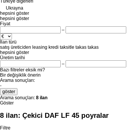
Türkiye
diğerleri
Ukrayna
hepsini göster
hepsini göster
Fiyat
–
İlan türü
satış
üreticiden
leasing
kredi
taksitle
takas
takas
hepsini göster
Üretim tarihi
–
Bazı filtreler eksik mi?
Bir değişiklik önerin
Arama sonuçları:
-
göster
Arama sonuçları:
8 ilan
Göster
8 ilan:
Çekici DAF LF 45 poyralar
Filtre