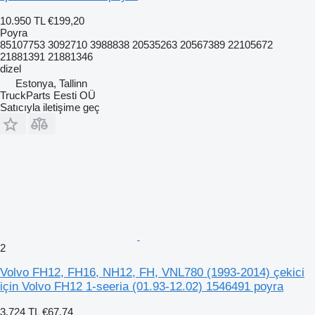
10.950 TL
€199,20
Poyra
85107753 3092710 3988838 20535263 20567389 22105672
21881391 21881346
dizel
Estonya, Tallinn
TruckParts Eesti OÜ
Satıcıyla iletişime geç
2
Volvo FH12, FH16, NH12, FH, VNL780 (1993-2014) çekici
için Volvo FH12 1-seeria (01.93-12.02) 1546491 poyra
3.724 TL
€67,74