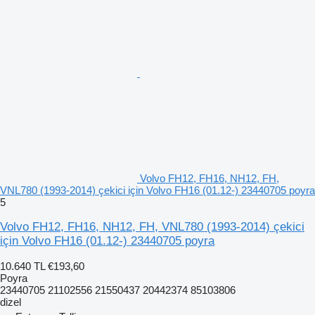
Volvo FH12, FH16, NH12, FH,
VNL780 (1993-2014) çekici için Volvo FH16 (01.12-) 23440705 poyra
5
Volvo FH12, FH16, NH12, FH, VNL780 (1993-2014) çekici
için Volvo FH16 (01.12-) 23440705 poyra
10.640 TL
€193,60
Poyra
23440705 21102556 21550437 20442374 85103806
dizel