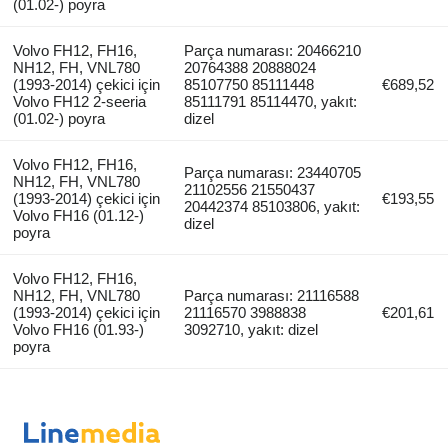
(01.02-) poyra
Volvo FH12, FH16,
Parça numarası: 20466210
NH12, FH, VNL780
20764388 20888024
(1993-2014) çekici için
85107750 85111448
€689,52
Volvo FH12 2-seeria
85111791 85114470, yakıt:
(01.02-) poyra
dizel
Volvo FH12, FH16,
Parça numarası: 23440705
NH12, FH, VNL780
21102556 21550437
(1993-2014) çekici için
€193,55
20442374 85103806, yakıt:
Volvo FH16 (01.12-)
dizel
poyra
Volvo FH12, FH16,
NH12, FH, VNL780
Parça numarası: 21116588
(1993-2014) çekici için
21116570 3988838
€201,61
Volvo FH16 (01.93-)
3092710, yakıt: dizel
poyra