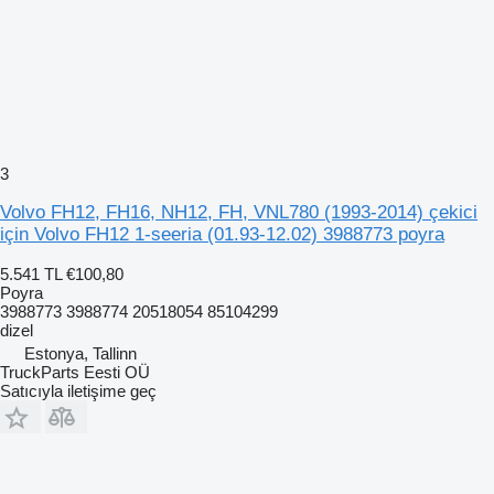
3
Volvo FH12, FH16, NH12, FH, VNL780 (1993-2014) çekici
için Volvo FH12 1-seeria (01.93-12.02) 3988773 poyra
5.541 TL
€100,80
Poyra
3988773 3988774 20518054 85104299
dizel
Estonya, Tallinn
TruckParts Eesti OÜ
Satıcıyla iletişime geç