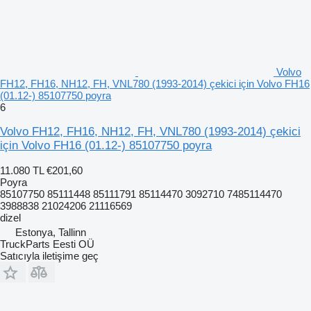
Volvo
FH12, FH16, NH12, FH, VNL780 (1993-2014) çekici için Volvo FH16
(01.12-) 85107750 poyra
6
Volvo FH12, FH16, NH12, FH, VNL780 (1993-2014) çekici
için Volvo FH16 (01.12-) 85107750 poyra
11.080 TL
€201,60
Poyra
85107750 85111448 85111791 85114470 3092710 7485114470
3988838 21024206 21116569
dizel
Estonya, Tallinn
TruckParts Eesti OÜ
Satıcıyla iletişime geç