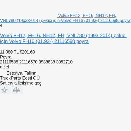
Volvo FH12, FH16, NH12, FH,
VNL780 (1993-2014) çekici için Volvo FH16 (01.93-) 21116588 poyra
4
Volvo FH12, FH16, NH12, FH, VNL780 (1993-2014) çekici
için Volvo FH16 (01.93-) 21116588 poyra
11.080 TL
€201,60
Poyra
21116588 21116570 3988838 3092710
dizel
Estonya, Tallinn
TruckParts Eesti OÜ
Satıcıyla iletişime geç