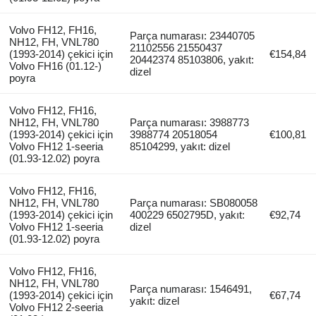
Volvo FH12, FH16,
Parça numarası: 23440705
NH12, FH, VNL780
21102556 21550437
(1993-2014) çekici için
€154,84
20442374 85103806, yakıt:
Volvo FH16 (01.12-)
dizel
poyra
Volvo FH12, FH16,
NH12, FH, VNL780
Parça numarası: 3988773
(1993-2014) çekici için
3988774 20518054
€100,81
Volvo FH12 1-seeria
85104299, yakıt: dizel
(01.93-12.02) poyra
Volvo FH12, FH16,
NH12, FH, VNL780
Parça numarası: SB080058
(1993-2014) çekici için
400229 6502795D, yakıt:
€92,74
Volvo FH12 1-seeria
dizel
(01.93-12.02) poyra
Volvo FH12, FH16,
NH12, FH, VNL780
Parça numarası: 1546491,
(1993-2014) çekici için
€67,74
yakıt: dizel
Volvo FH12 2-seeria