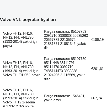
Volvo VNL poyralar fiyatları
Parça numarası: 85107753
Volvo FH12, FH16,
3092710 3988838 20535263
NH12, FH, VNL780
20567389 22105672
€199,19
(1993-2014) çekici için
21881391 21881346, yakıt:
poyra
dizel
Parça numarası: 85107750
Volvo FH12, FH16,
85111448 85111791
NH12, FH, VNL780
85114470 3092710
€201,61
(1993-2014) çekici için
7485114470 3988838
Volvo FH (01.05-) poyra
21024206 21116569, yakıt:
dizel
Volvo FH12, FH16,
NH12, FH, VNL780
Parça numarası: 1546491,
(1993-2014) çekici için
€67,74
yakıt: dizel
Volvo FH12 1-seeria
(01.93-12.02) poyra