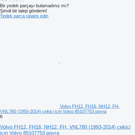
Bir yedek parçayı bulamadınız mı?
Şimdi bir talep gönderin!
Yedek parça sipariş edin
Volvo FH12, FH16, NH12, FH,
VNL780 (1993-2014) çekici için Volvo 85107753 poyra
6
Volvo FH12, FH16, NH12, FH, VNL780 (1993-2014) çekici
için Volvo 85107753 poyra