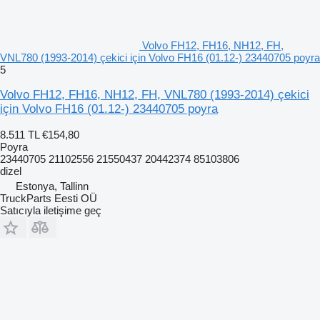
Volvo FH12, FH16, NH12, FH,
VNL780 (1993-2014) çekici için Volvo FH16 (01.12-) 23440705 poyra
5
Volvo FH12, FH16, NH12, FH, VNL780 (1993-2014) çekici
için Volvo FH16 (01.12-) 23440705 poyra
8.511 TL
€154,80
Poyra
23440705 21102556 21550437 20442374 85103806
dizel
Estonya, Tallinn
TruckParts Eesti OÜ
Satıcıyla iletişime geç