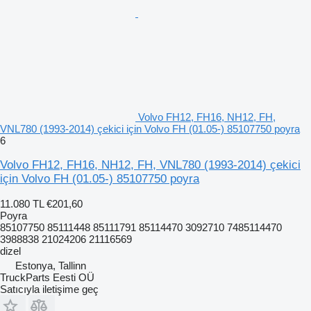
Volvo FH12, FH16, NH12, FH,
VNL780 (1993-2014) çekici için Volvo FH (01.05-) 85107750 poyra
6
Volvo FH12, FH16, NH12, FH, VNL780 (1993-2014) çekici
için Volvo FH (01.05-) 85107750 poyra
11.080 TL
€201,60
Poyra
85107750 85111448 85111791 85114470 3092710 7485114470
3988838 21024206 21116569
dizel
Estonya, Tallinn
TruckParts Eesti OÜ
Satıcıyla iletişime geç