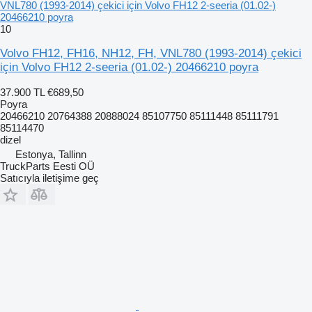
VNL780 (1993-2014) çekici için Volvo FH12 2-seeria (01.02-)
20466210 poyra
10
Volvo FH12, FH16, NH12, FH, VNL780 (1993-2014) çekici
için Volvo FH12 2-seeria (01.02-) 20466210 poyra
37.900 TL
€689,50
Poyra
20466210 20764388 20888024 85107750 85111448 85111791
85114470
dizel
Estonya, Tallinn
TruckParts Eesti OÜ
Satıcıyla iletişime geç