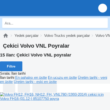
Yedek parçalar
Volvo Trucks yedek parçalar
Volvo VN
Çekici Volvo VNL Poyralar
15 ilan:
Çekici Volvo VNL poyralar
Filtre
Sırala
:
İlan tarihi
İlan tarihi
En pahalısı en üstte
En ucuzu en üstte
Üretim tarihi - yeni
en üstte
Üretim tarihi - eski en üstte