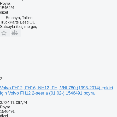
Poyra
1546491
dizel
Estonya, Tallinn
TruckParts Eesti OÜ
Satıcıyla iletişime geç
2
Volvo FH12, FH16, NH12, FH, VNL780 (1993-2014) çekici
için Volvo FH12 2-seeria (01.02-) 1546491 poyra
3.724 TL
€67,74
Poyra
1546491
dizel