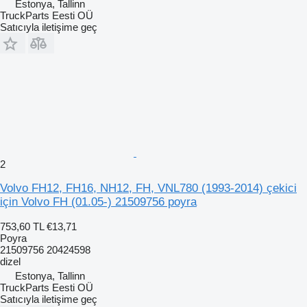
Estonya, Tallinn
TruckParts Eesti OÜ
Satıcıyla iletişime geç
2
Volvo FH12, FH16, NH12, FH, VNL780 (1993-2014) çekici
için Volvo FH (01.05-) 21509756 poyra
753,60 TL
€13,71
Poyra
21509756 20424598
dizel
Estonya, Tallinn
TruckParts Eesti OÜ
Satıcıyla iletişime geç