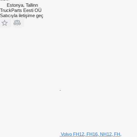
Estonya, Tallinn
TruckParts Eesti OÜ
Satıcıyla iletişime geç
Volvo FH12, FH16, NH12, FH,