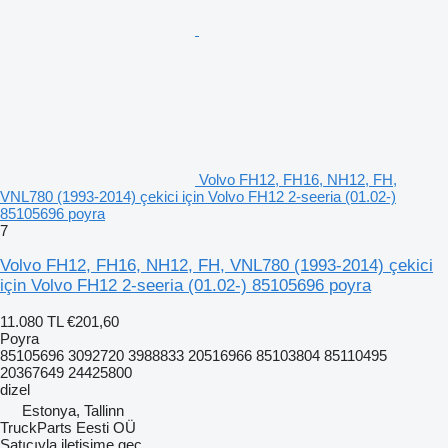
Volvo FH12, FH16, NH12, FH,
VNL780 (1993-2014) çekici için Volvo FH12 2-seeria (01.02-)
85105696 poyra
7
Volvo FH12, FH16, NH12, FH, VNL780 (1993-2014) çekici
için Volvo FH12 2-seeria (01.02-) 85105696 poyra
11.080 TL
€201,60
Poyra
85105696 3092720 3988833 20516966 85103804 85110495
20367649 24425800
dizel
Estonya, Tallinn
TruckParts Eesti OÜ
Satıcıyla iletişime geç