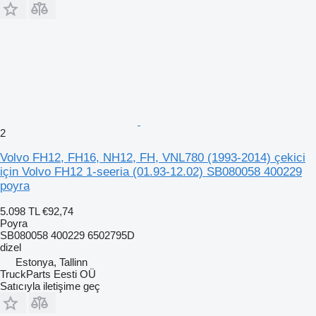
2
Volvo FH12, FH16, NH12, FH, VNL780 (1993-2014) çekici
için Volvo FH12 1-seeria (01.93-12.02) SB080058 400229
poyra
5.098 TL
€92,74
Poyra
SB080058 400229 6502795D
dizel
Estonya, Tallinn
TruckParts Eesti OÜ
Satıcıyla iletişime geç